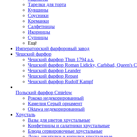
Тарелки для торта
Кувшины
Соусники
Креманки
Салфетницы
Икорницы
Супницы
Ещё
Императорский фарфоровый завод
Чешский фарфор
Чешский фарфор Thun 1794 a.s.
Чешский фарфор Roman Lidicky, Carlsbad, Queen's 
Чешский фарфор Leander
Чешский фарфор Repast
Чешский фарфор Rudolf Kampf
Польский фарфор Сmielow
Рококо недекорированный
Камелия Серый орнамент
Oktawa недекорированный
Хрусталь
Вазы для цветов хрустальные
Конфетницы и салатники хрустальные
Блюда сервировочные хрустальные
Дозы, шкатулки и копилки хрустальные