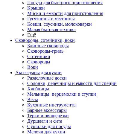
Посуда для быстрого приготовления
Крышки
Миски и емкости для приготовления
Гусятницы и утятницы
Ковши, соусники, молоковарки
Малая бытовая техника
Ещё
Сковороды, сотейники, воки
Блинные сковороды
Сковороды-гриль
Сотейники
Сковороды
Воки
Аксессуары для кухни
Разделочные доски
Солонки, перечницы и ёмкости для специй
Хлебницы
Мельницы. перцемолки и ступки
Весы
Кухонные инструменты
Барные аксессуары
Терки и овощерезки
Дуршлаги и сита
Сушилки для посуды
Мелочи для кухни