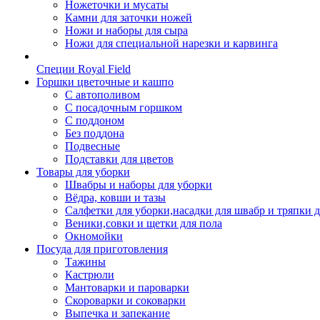
Ножеточки и мусаты
Камни для заточки ножей
Ножи и наборы для сыра
Ножи для специальной нарезки и карвинга
Специи Royal Field
Горшки цветочные и кашпо
С автополивом
С посадочным горшком
С поддоном
Без поддона
Подвесные
Подставки для цветов
Товары для уборки
Швабры и наборы для уборки
Вёдра, ковши и тазы
Салфетки для уборки,насадки для швабр и тряпки 
Веники,совки и щетки для пола
Окномойки
Посуда для приготовления
Тажины
Кастрюли
Мантоварки и пароварки
Скороварки и соковарки
Выпечка и запекание