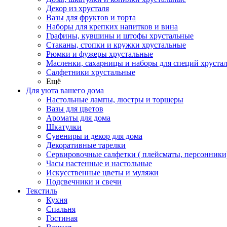
Декор из хрусталя
Вазы для фруктов и торта
Наборы для крепких напитков и вина
Графины, кувшины и штофы хрустальные
Стаканы, стопки и кружки хрустальные
Рюмки и фужеры хрустальные
Масленки, сахарницы и наборы для специй хруста
Салфетники хрустальные
Ещё
Для уюта вашего дома
Настольные лампы, люстры и торшеры
Вазы для цветов
Ароматы для дома
Шкатулки
Сувениры и декор для дома
Декоративные тарелки
Сервировочные салфетки ( плейсматы, персонники
Часы настенные и настольные
Искусственные цветы и муляжи
Подсвечники и свечи
Текстиль
Кухня
Спальня
Гостиная