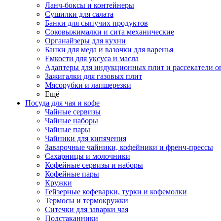
Ланч-боксы и контейнеры
Сушилки для салата
Банки для сыпучих продуктов
Соковыжималки и сита механические
Органайзеры для кухни
Банки для меда и вазочки для варенья
Емкости для уксуса и масла
Адаптеры для индукционных плит и рассекатели о
Зажигалки для газовых плит
Мясорубки и лапшерезки
Ещё
Посуда для чая и кофе
Чайные сервизы
Чайные наборы
Чайные пары
Чайники для кипячения
Заварочные чайники, кофейники и френч-прессы
Сахарницы и молочники
Кофейные сервизы и наборы
Кофейные пары
Кружки
Гейзерные кофеварки, турки и кофемолки
Термосы и термокружки
Ситечки для заварки чая
Подстаканники