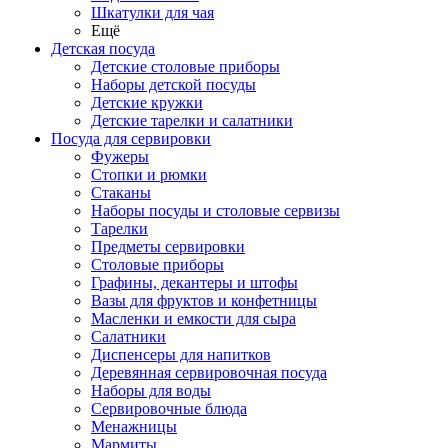
Шкатулки для чая
Ещё
Детская посуда
Детские столовые приборы
Наборы детской посуды
Детские кружки
Детские тарелки и салатники
Посуда для сервировки
Фужеры
Стопки и рюмки
Стаканы
Наборы посуды и столовые сервизы
Тарелки
Предметы сервировки
Столовые приборы
Графины, декантеры и штофы
Вазы для фруктов и конфетницы
Масленки и емкости для сыра
Салатники
Диспенсеры для напитков
Деревянная сервировочная посуда
Наборы для воды
Сервировочные блюда
Менажницы
Мармиты