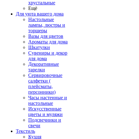
хрустальные
Ещё
Для уюта вашего дома
Настольные
лампы, люстры и
торшеры
Вазы для цветов
Ароматы для дома
Шкатулки
Сувениры и декор
для дома
Декоративные
тарелки
Сервировочные
салфетки (
плейсматы,
персонники)
Часы настенные и
настольные
Искусственные
цветы и муляжи
Подсвечники и
свечи
Текстиль
Кухня