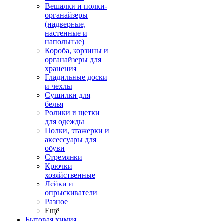
Вешалки и полки-
органайзеры
(надверные,
настенные и
напольные)
Короба, корзины и
органайзеры для
хранения
Гладильные доски
и чехлы
Сушилки для
белья
Ролики и щетки
для одежды
Полки, этажерки и
аксессуары для
обуви
Стремянки
Крючки
хозяйственные
Лейки и
опрыскиватели
Разное
Ещё
Бытовая химия