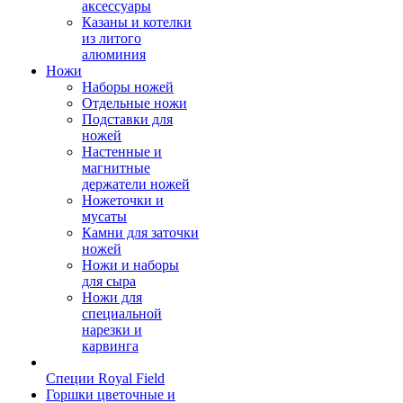
аксессуары
Казаны и котелки
из литого
алюминия
Ножи
Наборы ножей
Отдельные ножи
Подставки для
ножей
Настенные и
магнитные
держатели ножей
Ножеточки и
мусаты
Камни для заточки
ножей
Ножи и наборы
для сыра
Ножи для
специальной
нарезки и
карвинга
Специи Royal Field
Горшки цветочные и