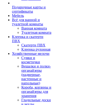
Подарочные карты и
сертификаты
Мебель
Всё для ванной и
туалетной комнаты
Ванная комната
Туалетная комната
Клеенка и скатерти
ПВХ
Скатерти ПВХ
Клеенка рулонная
Хозяйственные мелочи
Сумки и
косметички
Вешалки и полки-
органайзеры
(надверные,
настенные и
напольные)
Короба, корзины и
органайзеры для
хранения
Гладильные доски
и чехлы