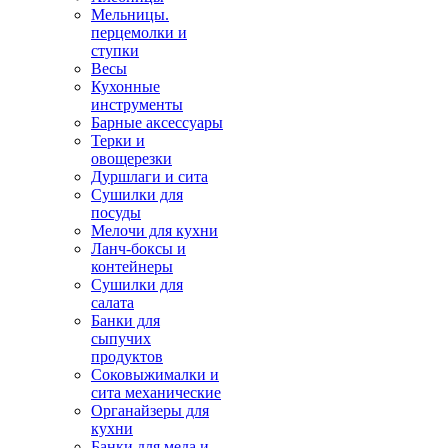
Мельницы.
перцемолки и
ступки
Весы
Кухонные
инструменты
Барные аксессуары
Терки и
овощерезки
Дуршлаги и сита
Сушилки для
посуды
Мелочи для кухни
Ланч-боксы и
контейнеры
Сушилки для
салата
Банки для
сыпучих
продуктов
Соковыжималки и
сита механические
Органайзеры для
кухни
Банки для меда и