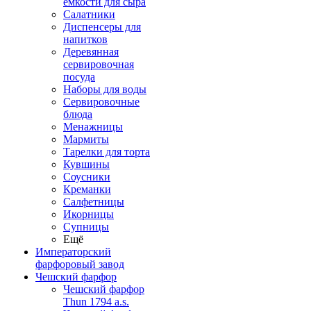
емкости для сыра
Салатники
Диспенсеры для
напитков
Деревянная
сервировочная
посуда
Наборы для воды
Сервировочные
блюда
Менажницы
Мармиты
Тарелки для торта
Кувшины
Соусники
Креманки
Салфетницы
Икорницы
Супницы
Ещё
Императорский
фарфоровый завод
Чешский фарфор
Чешский фарфор
Thun 1794 a.s.