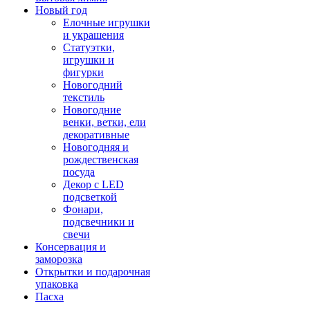
Новый год
Елочные игрушки
и украшения
Статуэтки,
игрушки и
фигурки
Новогодний
текстиль
Новогодние
венки, ветки, ели
декоративные
Новогодняя и
рождественская
посуда
Декор с LED
подсветкой
Фонари,
подсвечники и
свечи
Консервация и
заморозка
Открытки и подарочная
упаковка
Пасха