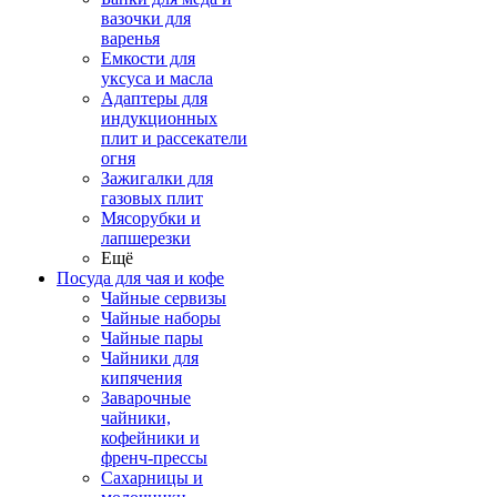
вазочки для
варенья
Емкости для
уксуса и масла
Адаптеры для
индукционных
плит и рассекатели
огня
Зажигалки для
газовых плит
Мясорубки и
лапшерезки
Ещё
Посуда для чая и кофе
Чайные сервизы
Чайные наборы
Чайные пары
Чайники для
кипячения
Заварочные
чайники,
кофейники и
френч-прессы
Сахарницы и