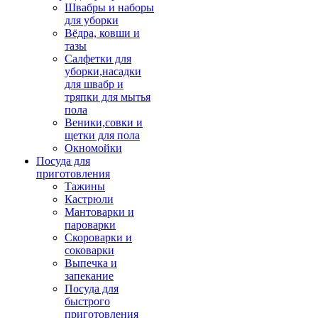
Швабры и наборы
для уборки
Вёдра, ковши и
тазы
Салфетки для
уборки,насадки
для швабр и
тряпки для мытья
пола
Веники,совки и
щетки для пола
Окномойки
Посуда для
приготовления
Тажины
Кастрюли
Мантоварки и
пароварки
Скороварки и
соковарки
Выпечка и
запекание
Посуда для
быстрого
приготовления