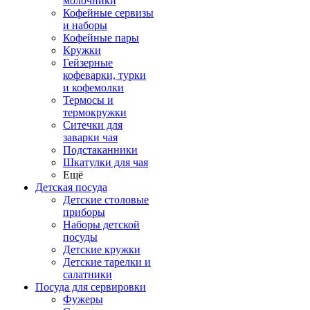
молочники
Кофейные сервизы
и наборы
Кофейные пары
Кружки
Гейзерные
кофеварки, турки
и кофемолки
Термосы и
термокружки
Ситечки для
заварки чая
Подстаканники
Шкатулки для чая
Ещё
Детская посуда
Детские столовые
приборы
Наборы детской
посуды
Детские кружки
Детские тарелки и
салатники
Посуда для сервировки
Фужеры