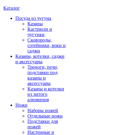
Каталог
Посуда из чугуна
Казаны
Кастрюли и
чугунки
Сковороды,
сотейники, воки и
саджи
Казаны, котелки, саджи
и аксессуары
Треноги, печи,
подставки под
казаны и
аксессуары
Казаны и котелки
из литого
алюминия
Ножи
Наборы ножей
Отдельные ножи
Подставки для
ножей
Настенные и