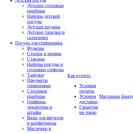
Детская посуда
Детские столовые
приборы
Наборы детской
посуды
Детские кружки
Детские тарелки и
салатники
Посуда для сервировки
Фужеры
Стопки и рюмки
Стаканы
Наборы посуды и
столовые сервизы
Тарелки
Как купить
Предметы
сервировки
Условия
Столовые
оплаты
приборы
Условия
Магазины
Брен
Графины,
доставки
декантеры и
Гарантия
штофы
на товар
Вазы для фруктов
и конфетницы
Масленки и