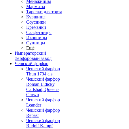
Менажницы
Мармиты
Тарелки для торта
Кувшины
Соусники
Креманки
Салфетницы
Икорницы
Супницы
Ещё
Императорский
фарфоровый завод
Чешский фарфор
Чешский фарфор
Thun 1794 a.s.
Чешский фарфор
Roman Lidicky,
Carlsbad, Queen's
Crown
Чешский фарфор
Leander
Чешский фарфор
Repast
Чешский фарфор
Rudolf Kampf