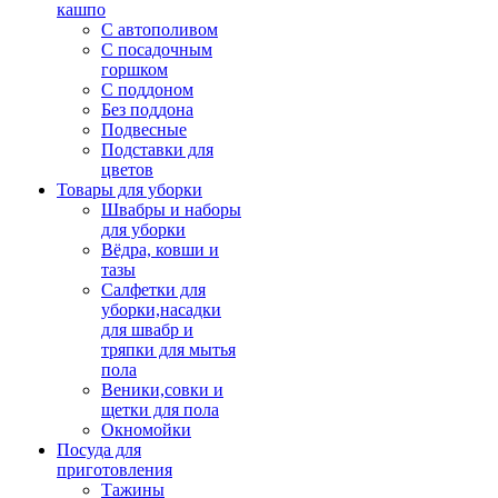
кашпо
С автополивом
С посадочным
горшком
С поддоном
Без поддона
Подвесные
Подставки для
цветов
Товары для уборки
Швабры и наборы
для уборки
Вёдра, ковши и
тазы
Салфетки для
уборки,насадки
для швабр и
тряпки для мытья
пола
Веники,совки и
щетки для пола
Окномойки
Посуда для
приготовления
Тажины