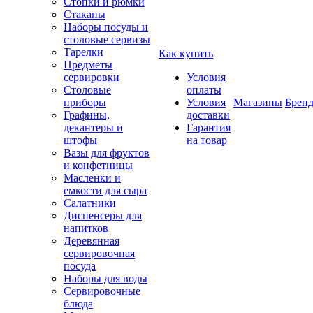
Стопки и рюмки
Стаканы
Наборы посуды и
столовые сервизы
Тарелки
Как купить
Предметы
сервировки
Условия
Столовые
оплаты
приборы
Условия
Магазины
Брен
Графины,
доставки
декантеры и
Гарантия
штофы
на товар
Вазы для фруктов
и конфетницы
Масленки и
емкости для сыра
Салатники
Диспенсеры для
напитков
Деревянная
сервировочная
посуда
Наборы для воды
Сервировочные
блюда