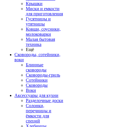
Крышки
Миски и емкости
для приготовления
Гусятницы и
утятницы
Ковши, соусники,
молоковарки
Малая бытовая
техника
Ещё
Сковороды, сотейники,
воки
Блинные
сковороды
Сковороды-гриль
Сотейники
Сковороды
Воки
Аксессуары для кухни
Разделочные доски
Солонки,
перечницы и
ёмкости для
специй
Хлебницы