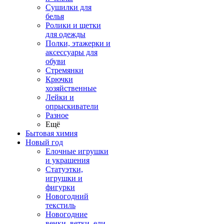
Сушилки для
белья
Ролики и щетки
для одежды
Полки, этажерки и
аксессуары для
обуви
Стремянки
Крючки
хозяйственные
Лейки и
опрыскиватели
Разное
Ещё
Бытовая химия
Новый год
Елочные игрушки
и украшения
Статуэтки,
игрушки и
фигурки
Новогодний
текстиль
Новогодние
венки, ветки, ели