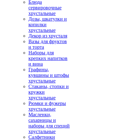
Блюда
сервировочные
хрустальные
Дозы, шкатулки и
копилки
хрустальные
Декор из хрусталя
Вазы для фруктов
и торта
Наборы для
крепких напитков
и вина
Графины,
кувшины и штофы
хрустальные
Стаканы, стопки и
кружки
хрустальные
Рюмки и фужеры
хрустальные
Масленки,
сахарницы и
наборы для специй
хрустальные
Салфетники