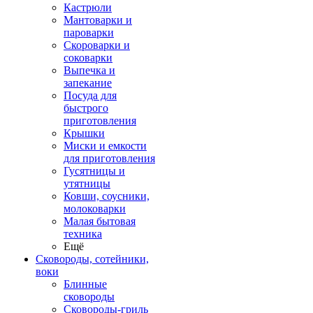
Кастрюли
Мантоварки и
пароварки
Скороварки и
соковарки
Выпечка и
запекание
Посуда для
быстрого
приготовления
Крышки
Миски и емкости
для приготовления
Гусятницы и
утятницы
Ковши, соусники,
молоковарки
Малая бытовая
техника
Ещё
Сковороды, сотейники,
воки
Блинные
сковороды
Сковороды-гриль