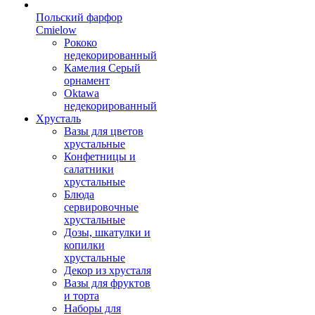
Польский фарфор
Сmielow
Рококо
недекорированный
Камелия Серый
орнамент
Oktawa
недекорированный
Хрусталь
Вазы для цветов
хрустальные
Конфетницы и
салатники
хрустальные
Блюда
сервировочные
хрустальные
Дозы, шкатулки и
копилки
хрустальные
Декор из хрусталя
Вазы для фруктов
и торта
Наборы для