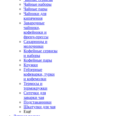
Чайные наборы
Чайные пары
Чайники для
кипячения
Заварочные
чайники,
кофейники и
френч-прессы
Сахарницы и
молочники
Кофейные сервизы
и наборы
Кофейные пары
Кружки
Гейзерные
кофеварки, турки
и кофемолки
Термосы и
термокружки
Ситечки для
заварки чая
Подстаканники
Шкатулки для чая
Ещё