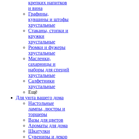
крепких напитков
и вина
Графины,
кувшины и штофы
хрустальные
Стаканы, стопки и
кружки
хрустальные
Рюмки и фужеры
хрустальные
Масленки,
сахарницы и
наборы для специй
хрустальные
Салфетники
хрустальные
Ещё
Для уюта вашего дома
Настольные
лампы, люстры и
торшеры
Вазы для цветов
Ароматы для дома
Шкатулки
Сувениры и декор