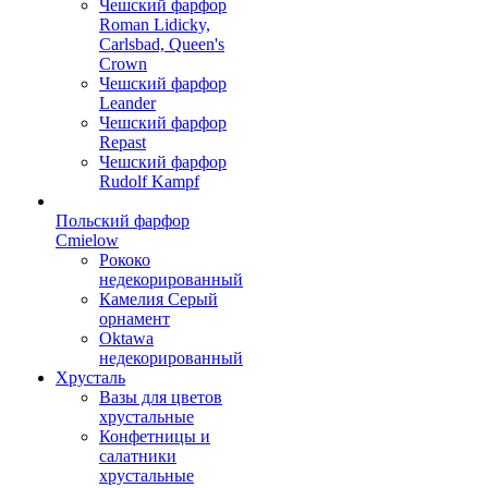
Чешский фарфор
Roman Lidicky,
Carlsbad, Queen's
Crown
Чешский фарфор
Leander
Чешский фарфор
Repast
Чешский фарфор
Rudolf Kampf
Польский фарфор
Сmielow
Рококо
недекорированный
Камелия Серый
орнамент
Oktawa
недекорированный
Хрусталь
Вазы для цветов
хрустальные
Конфетницы и
салатники
хрустальные