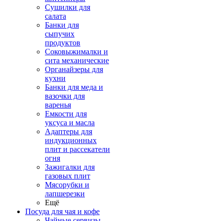
Сушилки для
салата
Банки для
сыпучих
продуктов
Соковыжималки и
сита механические
Органайзеры для
кухни
Банки для меда и
вазочки для
варенья
Емкости для
уксуса и масла
Адаптеры для
индукционных
плит и рассекатели
огня
Зажигалки для
газовых плит
Мясорубки и
лапшерезки
Ещё
Посуда для чая и кофе
Чайные сервизы