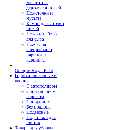
магнитные
держатели ножей
Ножеточки и
мусаты
Камни для заточки
ножей
Ножи и наборы
для сыра
Ножи для
специальной
нарезки и
карвинга
Специи Royal Field
Горшки цветочные и
кашпо
С автополивом
С посадочным
горшком
С поддоном
Без поддона
Подвесные
Подставки для
цветов
Товары для уборки