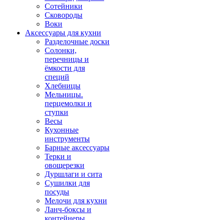
Сотейники
Сковороды
Воки
Аксессуары для кухни
Разделочные доски
Солонки,
перечницы и
ёмкости для
специй
Хлебницы
Мельницы.
перцемолки и
ступки
Весы
Кухонные
инструменты
Барные аксессуары
Терки и
овощерезки
Дуршлаги и сита
Сушилки для
посуды
Мелочи для кухни
Ланч-боксы и
контейнеры