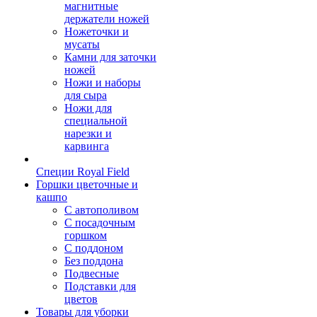
магнитные
держатели ножей
Ножеточки и
мусаты
Камни для заточки
ножей
Ножи и наборы
для сыра
Ножи для
специальной
нарезки и
карвинга
Специи Royal Field
Горшки цветочные и
кашпо
С автополивом
С посадочным
горшком
С поддоном
Без поддона
Подвесные
Подставки для
цветов
Товары для уборки