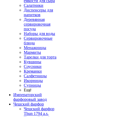
емкости для сыра
Салатники
Диспенсеры для
напитков
Деревянная
сервировочная
посуда
Наборы для воды
Сервировочные
блюда
Менажницы
Мармиты
Тарелки для торта
Кувшины
Соусники
Креманки
Салфетницы
Икорницы
Супницы
Ещё
Императорский
фарфоровый завод
Чешский фарфор
Чешский фарфор
Thun 1794 a.s.