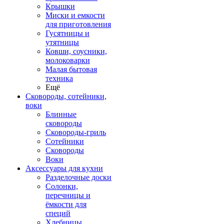
Крышки
Миски и емкости
для приготовления
Гусятницы и
утятницы
Ковши, соусники,
молоковарки
Малая бытовая
техника
Ещё
Сковороды, сотейники,
воки
Блинные
сковороды
Сковороды-гриль
Сотейники
Сковороды
Воки
Аксессуары для кухни
Разделочные доски
Солонки,
перечницы и
ёмкости для
специй
Хлебницы