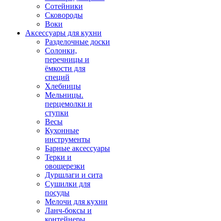
Сотейники
Сковороды
Воки
Аксессуары для кухни
Разделочные доски
Солонки,
перечницы и
ёмкости для
специй
Хлебницы
Мельницы.
перцемолки и
ступки
Весы
Кухонные
инструменты
Барные аксессуары
Терки и
овощерезки
Дуршлаги и сита
Сушилки для
посуды
Мелочи для кухни
Ланч-боксы и
контейнеры