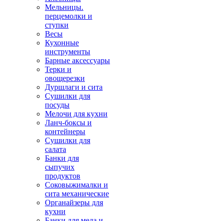
Мельницы.
перцемолки и
ступки
Весы
Кухонные
инструменты
Барные аксессуары
Терки и
овощерезки
Дуршлаги и сита
Сушилки для
посуды
Мелочи для кухни
Ланч-боксы и
контейнеры
Сушилки для
салата
Банки для
сыпучих
продуктов
Соковыжималки и
сита механические
Органайзеры для
кухни
Банки для меда и