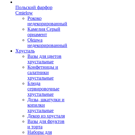
Польский фарфор
Сmielow
Рококо
недекорированный
Камелия Серый
орнамент
Oktawa
недекорированный
Хрусталь
Вазы для цветов
хрустальные
Конфетницы и
салатники
хрустальные
Блюда
сервировочные
хрустальные
Дозы, шкатулки и
копилки
хрустальные
Декор из хрусталя
Вазы для фруктов
и торта
Наборы для