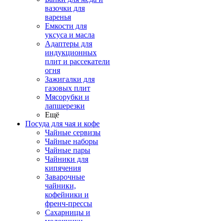
вазочки для
варенья
Емкости для
уксуса и масла
Адаптеры для
индукционных
плит и рассекатели
огня
Зажигалки для
газовых плит
Мясорубки и
лапшерезки
Ещё
Посуда для чая и кофе
Чайные сервизы
Чайные наборы
Чайные пары
Чайники для
кипячения
Заварочные
чайники,
кофейники и
френч-прессы
Сахарницы и