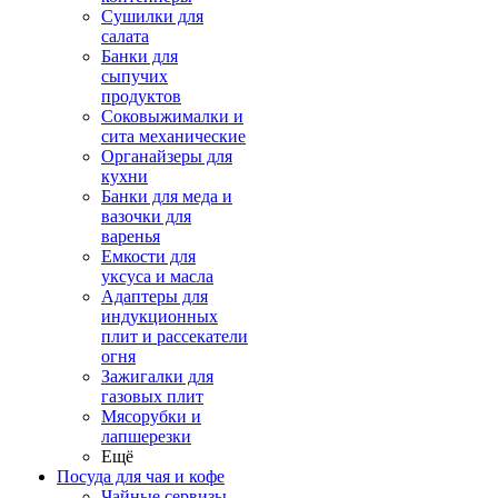
Сушилки для
салата
Банки для
сыпучих
продуктов
Соковыжималки и
сита механические
Органайзеры для
кухни
Банки для меда и
вазочки для
варенья
Емкости для
уксуса и масла
Адаптеры для
индукционных
плит и рассекатели
огня
Зажигалки для
газовых плит
Мясорубки и
лапшерезки
Ещё
Посуда для чая и кофе
Чайные сервизы