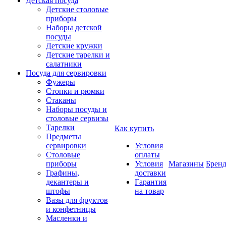
Детская посуда
Детские столовые
приборы
Наборы детской
посуды
Детские кружки
Детские тарелки и
салатники
Посуда для сервировки
Фужеры
Стопки и рюмки
Стаканы
Наборы посуды и
столовые сервизы
Тарелки
Как купить
Предметы
сервировки
Условия
Столовые
оплаты
приборы
Условия
Магазины
Брен
Графины,
доставки
декантеры и
Гарантия
штофы
на товар
Вазы для фруктов
и конфетницы
Масленки и