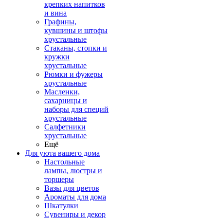
крепких напитков
и вина
Графины,
кувшины и штофы
хрустальные
Стаканы, стопки и
кружки
хрустальные
Рюмки и фужеры
хрустальные
Масленки,
сахарницы и
наборы для специй
хрустальные
Салфетники
хрустальные
Ещё
Для уюта вашего дома
Настольные
лампы, люстры и
торшеры
Вазы для цветов
Ароматы для дома
Шкатулки
Сувениры и декор