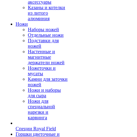
аксессуары
Казаны и котелки
из литого
алюминия
Ножи
Наборы ножей
Отдельные ножи
Подставки для
ножей
Настенные и
магнитные
держатели ножей
Ножеточки и
мусаты
Камни для заточки
ножей
Ножи и наборы
для сыра
Ножи для
специальной
нарезки и
карвинга
Специи Royal Field
Горшки цветочные и