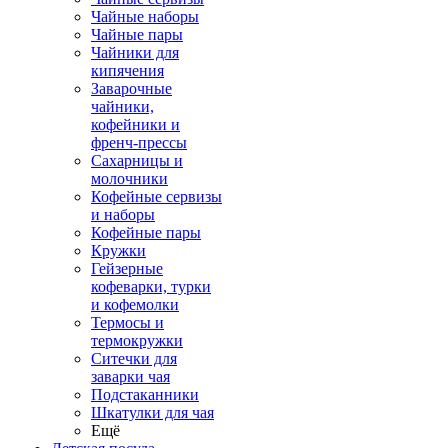
Чайные наборы
Чайные пары
Чайники для
кипячения
Заварочные
чайники,
кофейники и
френч-прессы
Сахарницы и
молочники
Кофейные сервизы
и наборы
Кофейные пары
Кружки
Гейзерные
кофеварки, турки
и кофемолки
Термосы и
термокружки
Ситечки для
заварки чая
Подстаканники
Шкатулки для чая
Ещё