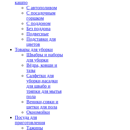
кашпо
С автополивом
С посадочным
горшком
С поддоном
Без поддона
Подвесные
Подставки для
цветов
Товары для уборки
Швабры и наборы
для уборки
Вёдра, ковши и
тазы
Салфетки для
уборки,насадки
для швабр и
тряпки для мытья
пола
Веники,совки и
щетки для пола
Окномойки
Посуда для
приготовления
Тажины