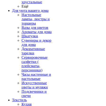
хрустальные
Ещё
Для уюта вашего дома
Настольные
лампы, люстры и
торшеры
Вазы для цветов
Ароматы для дома
Шкатулки
Сувениры и декор
для дома
Декоративные
тарелки
Сервировочные
салфетки (
плейсматы,
персонники)
Часы настенные и
настольные
Искусственные
цветы и муляжи
Подсвечники и
свечи
Текстиль
Кухня