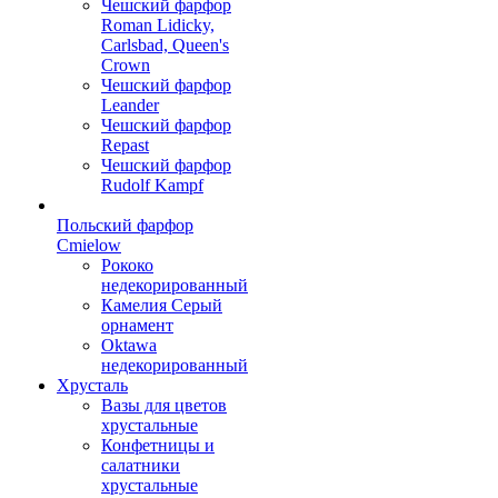
Чешский фарфор
Roman Lidicky,
Carlsbad, Queen's
Crown
Чешский фарфор
Leander
Чешский фарфор
Repast
Чешский фарфор
Rudolf Kampf
Польский фарфор
Сmielow
Рококо
недекорированный
Камелия Серый
орнамент
Oktawa
недекорированный
Хрусталь
Вазы для цветов
хрустальные
Конфетницы и
салатники
хрустальные