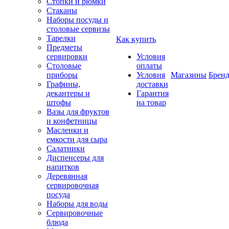
Стопки и рюмки
Стаканы
Наборы посуды и
столовые сервизы
Тарелки
Как купить
Предметы
сервировки
Условия
Столовые
оплаты
приборы
Условия
Магазины
Брен
Графины,
доставки
декантеры и
Гарантия
штофы
на товар
Вазы для фруктов
и конфетницы
Масленки и
емкости для сыра
Салатники
Диспенсеры для
напитков
Деревянная
сервировочная
посуда
Наборы для воды
Сервировочные
блюда