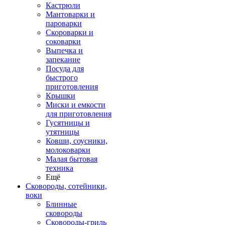
Кастрюли
Мантоварки и
пароварки
Скороварки и
соковарки
Выпечка и
запекание
Посуда для
быстрого
приготовления
Крышки
Миски и емкости
для приготовления
Гусятницы и
утятницы
Ковши, соусники,
молоковарки
Малая бытовая
техника
Ещё
Сковороды, сотейники,
воки
Блинные
сковороды
Сковороды-гриль