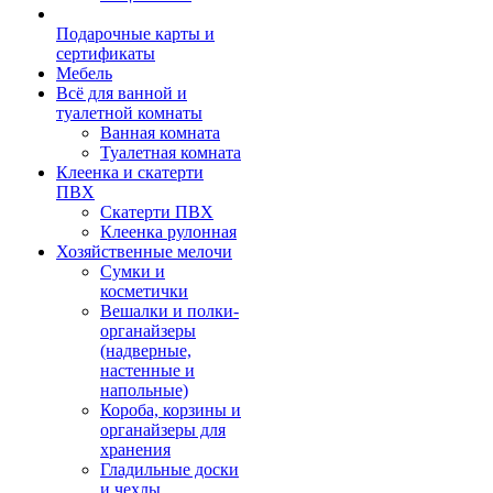
Подарочные карты и
сертификаты
Мебель
Всё для ванной и
туалетной комнаты
Ванная комната
Туалетная комната
Клеенка и скатерти
ПВХ
Скатерти ПВХ
Клеенка рулонная
Хозяйственные мелочи
Сумки и
косметички
Вешалки и полки-
органайзеры
(надверные,
настенные и
напольные)
Короба, корзины и
органайзеры для
хранения
Гладильные доски
и чехлы