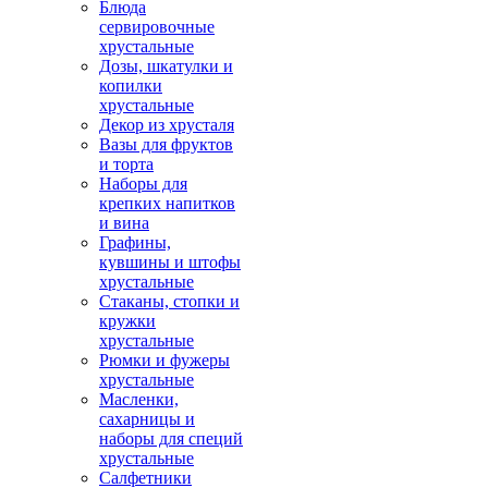
Блюда
сервировочные
хрустальные
Дозы, шкатулки и
копилки
хрустальные
Декор из хрусталя
Вазы для фруктов
и торта
Наборы для
крепких напитков
и вина
Графины,
кувшины и штофы
хрустальные
Стаканы, стопки и
кружки
хрустальные
Рюмки и фужеры
хрустальные
Масленки,
сахарницы и
наборы для специй
хрустальные
Салфетники