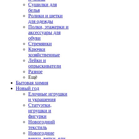
Сушилки для
белья
Ролики и щетки
для одежды
Полки, этажерки и
аксессуары для
обуви
Стремянки
Крючки
хозяйственные
Лейки и
опрыскиватели
Разное
Ещё
Бытовая химия
Новый год
Елочные игрушки
и украшения
Статуэтки,
игрушки и
фигурки
Новогодний
текстиль
Новогодние
венки, ветки, ели