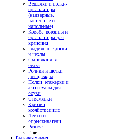
Вешалки и полки-
органайзеры
(надверные,
настенные и
напольные)
Короба, корзины и
органайзеры для
хранения
Гладильные доски
и чехлы
Сушилки для
белья
Ролики и щетки
для одежды
Полки, этажерки и
аксессуары для
обуви
Стремянки
Крючки
хозяйственные
Лейки и
опрыскиватели
Разное
Ещё
Бытовая химия