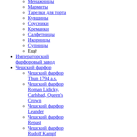
Менажницы
Мармиты
Тарелки для торта
Кувшины
Соусники
Креманки
Салфетницы
Икорницы
Супницы
Ещё
Императорский
фарфоровый завод
Чешский фарфор
Чешский фарфор
Thun 1794 a.s.
Чешский фарфор
Roman Lidicky,
Carlsbad, Queen's
Crown
Чешский фарфор
Leander
Чешский фарфор
Repast
Чешский фарфор
Rudolf Kampf