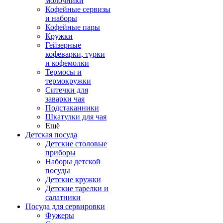
молочники
Кофейные сервизы
и наборы
Кофейные пары
Кружки
Гейзерные
кофеварки, турки
и кофемолки
Термосы и
термокружки
Ситечки для
заварки чая
Подстаканники
Шкатулки для чая
Ещё
Детская посуда
Детские столовые
приборы
Наборы детской
посуды
Детские кружки
Детские тарелки и
салатники
Посуда для сервировки
Фужеры