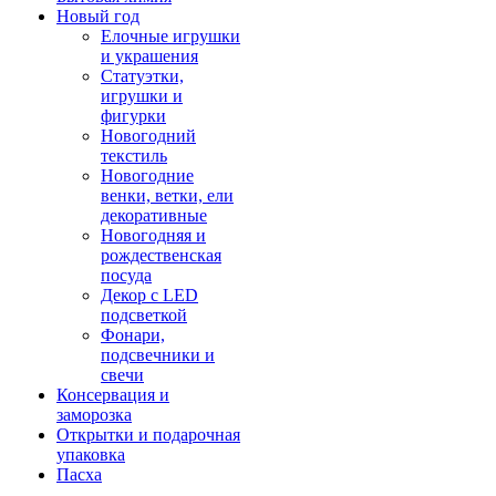
Новый год
Елочные игрушки
и украшения
Статуэтки,
игрушки и
фигурки
Новогодний
текстиль
Новогодние
венки, ветки, ели
декоративные
Новогодняя и
рождественская
посуда
Декор с LED
подсветкой
Фонари,
подсвечники и
свечи
Консервация и
заморозка
Открытки и подарочная
упаковка
Пасха