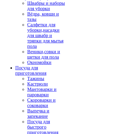
Швабры и наборы
для уборки
Вёдра, ковши и
тазы
Салфетки для
уборки,насадки
для швабр и
тряпки для мытья
пола
Веники,совки и
щетки для пола
Окномойки
Посуда для
приготовления
Тажины
Кастрюли
Мантоварки и
пароварки
Скороварки и
соковарки
Выпечка и
запекание
Посуда для
быстрого
приготовления