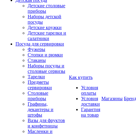
Детская посуда
Детские столовые
приборы
Наборы детской
посуды
Детские кружки
Детские тарелки и
салатники
Посуда для сервировки
Фужеры
Стопки и рюмки
Стаканы
Наборы посуды и
столовые сервизы
Тарелки
Как купить
Предметы
сервировки
Условия
Столовые
оплаты
приборы
Условия
Магазины
Брен
Графины,
доставки
декантеры и
Гарантия
штофы
на товар
Вазы для фруктов
и конфетницы
Масленки и