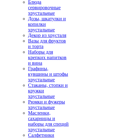
Блюда
сервировочные
хрустальные
Дозы, шкатулки и
копилки
хрустальные
Декор из хрусталя
Вазы для фруктов
и торта
Наборы для
крепких напитков
и вина
Графины,
кувшины и штофы
хрустальные
Стаканы, стопки и
кружки
хрустальные
Рюмки и фужеры
хрустальные
Масленки,
сахарницы и
наборы для специй
хрустальные
Салфетники