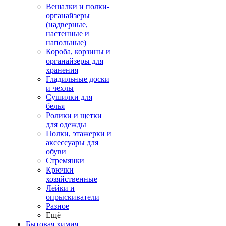
Вешалки и полки-
органайзеры
(надверные,
настенные и
напольные)
Короба, корзины и
органайзеры для
хранения
Гладильные доски
и чехлы
Сушилки для
белья
Ролики и щетки
для одежды
Полки, этажерки и
аксессуары для
обуви
Стремянки
Крючки
хозяйственные
Лейки и
опрыскиватели
Разное
Ещё
Бытовая химия