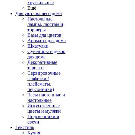
хрустальные
Ещё
Для уюта вашего дома
Настольные
лампы, люстры и
торшеры
Вазы для цветов
Ароматы для дома
Шкатулки
Сувениры и декор
для дома
Декоративные
тарелки
Сервировочные
салфетки (
плейсматы,
персонники)
Часы настенные и
настольные
Искусственные
цветы и муляжи
Подсвечники и
свечи
Текстиль
Кухня