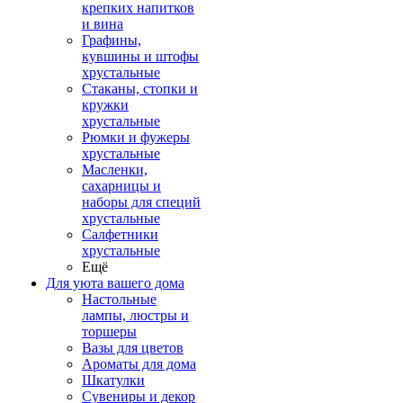
крепких напитков
и вина
Графины,
кувшины и штофы
хрустальные
Стаканы, стопки и
кружки
хрустальные
Рюмки и фужеры
хрустальные
Масленки,
сахарницы и
наборы для специй
хрустальные
Салфетники
хрустальные
Ещё
Для уюта вашего дома
Настольные
лампы, люстры и
торшеры
Вазы для цветов
Ароматы для дома
Шкатулки
Сувениры и декор