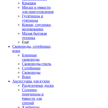
Крышки
Миски и емкости
для приготовления
Гусятницы и
утятницы
Ковши, соусники,
молоковарки
Малая бытовая
техника
Ещё
Сковороды, сотейники,
воки
Блинные
сковороды
Сковороды-гриль
Сотейники
Сковороды
Воки
Аксессуары для кухни
Разделочные доски
Солонки,
перечницы и
ёмкости для
специй
Хлебницы