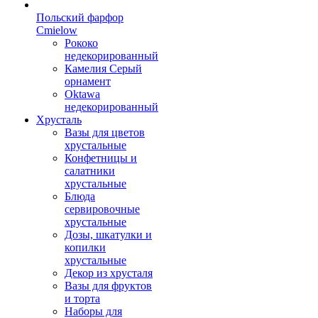
Польский фарфор
Сmielow
Рококо
недекорированный
Камелия Серый
орнамент
Oktawa
недекорированный
Хрусталь
Вазы для цветов
хрустальные
Конфетницы и
салатники
хрустальные
Блюда
сервировочные
хрустальные
Дозы, шкатулки и
копилки
хрустальные
Декор из хрусталя
Вазы для фруктов
и торта
Наборы для