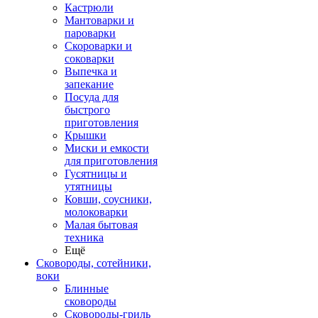
Кастрюли
Мантоварки и
пароварки
Скороварки и
соковарки
Выпечка и
запекание
Посуда для
быстрого
приготовления
Крышки
Миски и емкости
для приготовления
Гусятницы и
утятницы
Ковши, соусники,
молоковарки
Малая бытовая
техника
Ещё
Сковороды, сотейники,
воки
Блинные
сковороды
Сковороды-гриль