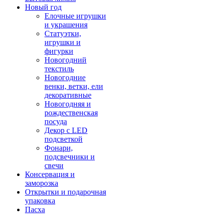
Новый год
Елочные игрушки
и украшения
Статуэтки,
игрушки и
фигурки
Новогодний
текстиль
Новогодние
венки, ветки, ели
декоративные
Новогодняя и
рождественская
посуда
Декор с LED
подсветкой
Фонари,
подсвечники и
свечи
Консервация и
заморозка
Открытки и подарочная
упаковка
Пасха