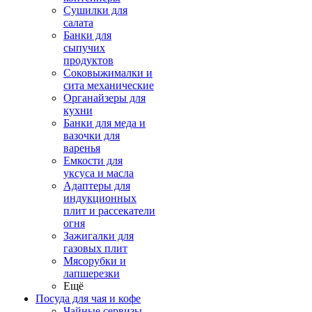
Сушилки для
салата
Банки для
сыпучих
продуктов
Соковыжималки и
сита механические
Органайзеры для
кухни
Банки для меда и
вазочки для
варенья
Емкости для
уксуса и масла
Адаптеры для
индукционных
плит и рассекатели
огня
Зажигалки для
газовых плит
Мясорубки и
лапшерезки
Ещё
Посуда для чая и кофе
Чайные сервизы