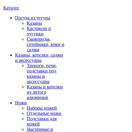
Каталог
Посуда из чугуна
Казаны
Кастрюли и
чугунки
Сковороды,
сотейники, воки и
саджи
Казаны, котелки, саджи
и аксессуары
Треноги, печи,
подставки под
казаны и
аксессуары
Казаны и котелки
из литого
алюминия
Ножи
Наборы ножей
Отдельные ножи
Подставки для
ножей
Настенные и