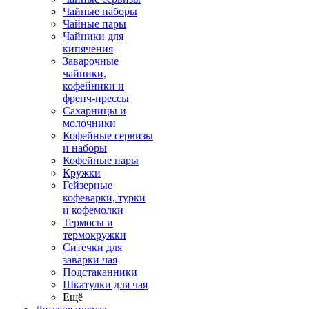
Чайные наборы
Чайные пары
Чайники для
кипячения
Заварочные
чайники,
кофейники и
френч-прессы
Сахарницы и
молочники
Кофейные сервизы
и наборы
Кофейные пары
Кружки
Гейзерные
кофеварки, турки
и кофемолки
Термосы и
термокружки
Ситечки для
заварки чая
Подстаканники
Шкатулки для чая
Ещё