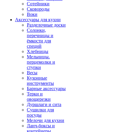
Сотейники
Сковороды
Воки
Аксессуары для кухни
Разделочные доски
Солонки,
перечницы и
ёмкости для
специй
Хлебницы
Мельницы.
перцемолки и
ступки
Весы
Кухонные
инструменты
Барные аксессуары
Терки и
овощерезки
Дуршлаги и сита
Сушилки для
посуды
Мелочи для кухни
Ланч-боксы и
контейнеры