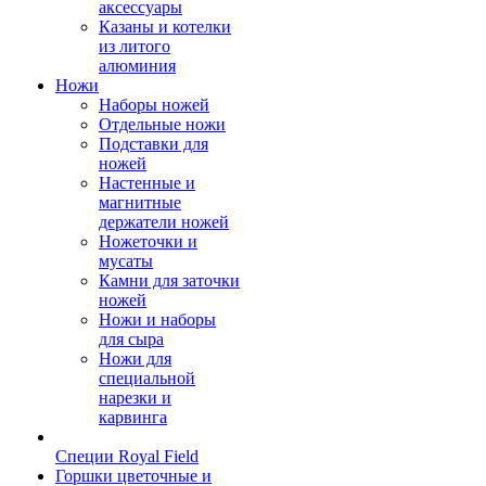
аксессуары
Казаны и котелки
из литого
алюминия
Ножи
Наборы ножей
Отдельные ножи
Подставки для
ножей
Настенные и
магнитные
держатели ножей
Ножеточки и
мусаты
Камни для заточки
ножей
Ножи и наборы
для сыра
Ножи для
специальной
нарезки и
карвинга
Специи Royal Field
Горшки цветочные и