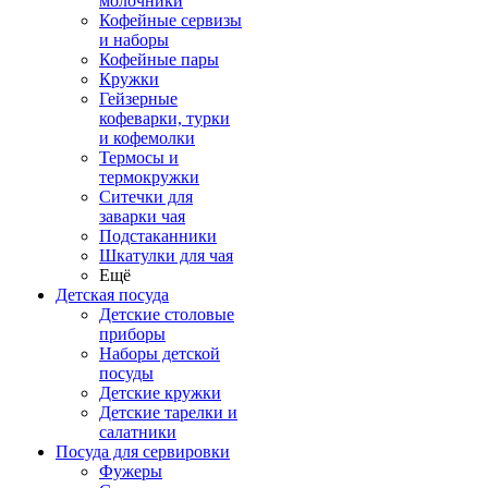
молочники
Кофейные сервизы
и наборы
Кофейные пары
Кружки
Гейзерные
кофеварки, турки
и кофемолки
Термосы и
термокружки
Ситечки для
заварки чая
Подстаканники
Шкатулки для чая
Ещё
Детская посуда
Детские столовые
приборы
Наборы детской
посуды
Детские кружки
Детские тарелки и
салатники
Посуда для сервировки
Фужеры