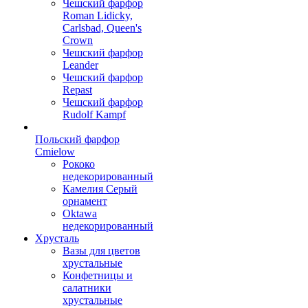
Чешский фарфор
Roman Lidicky,
Carlsbad, Queen's
Crown
Чешский фарфор
Leander
Чешский фарфор
Repast
Чешский фарфор
Rudolf Kampf
Польский фарфор
Сmielow
Рококо
недекорированный
Камелия Серый
орнамент
Oktawa
недекорированный
Хрусталь
Вазы для цветов
хрустальные
Конфетницы и
салатники
хрустальные