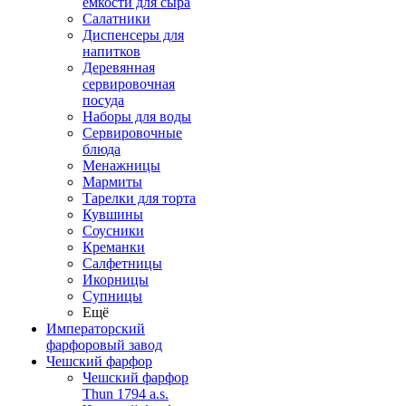
емкости для сыра
Салатники
Диспенсеры для
напитков
Деревянная
сервировочная
посуда
Наборы для воды
Сервировочные
блюда
Менажницы
Мармиты
Тарелки для торта
Кувшины
Соусники
Креманки
Салфетницы
Икорницы
Супницы
Ещё
Императорский
фарфоровый завод
Чешский фарфор
Чешский фарфор
Thun 1794 a.s.