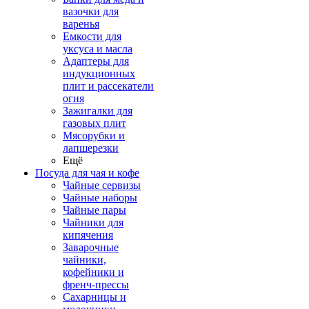
вазочки для
варенья
Емкости для
уксуса и масла
Адаптеры для
индукционных
плит и рассекатели
огня
Зажигалки для
газовых плит
Мясорубки и
лапшерезки
Ещё
Посуда для чая и кофе
Чайные сервизы
Чайные наборы
Чайные пары
Чайники для
кипячения
Заварочные
чайники,
кофейники и
френч-прессы
Сахарницы и