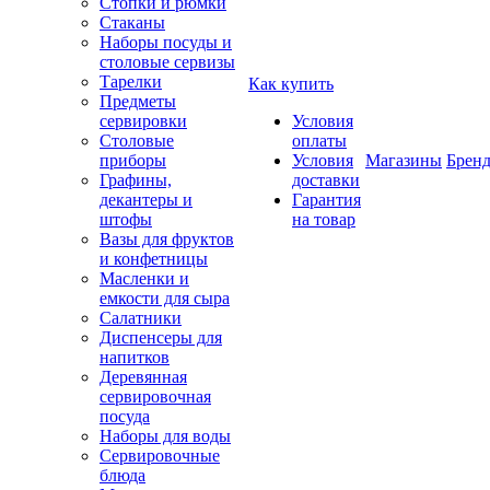
Стопки и рюмки
Стаканы
Наборы посуды и
столовые сервизы
Тарелки
Как купить
Предметы
сервировки
Условия
Столовые
оплаты
приборы
Условия
Магазины
Брен
Графины,
доставки
декантеры и
Гарантия
штофы
на товар
Вазы для фруктов
и конфетницы
Масленки и
емкости для сыра
Салатники
Диспенсеры для
напитков
Деревянная
сервировочная
посуда
Наборы для воды
Сервировочные
блюда