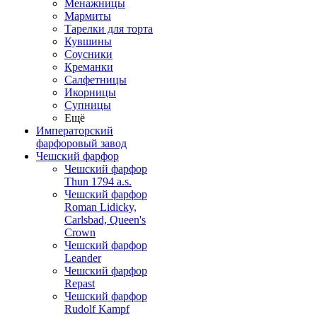
Менажницы
Мармиты
Тарелки для торта
Кувшины
Соусники
Креманки
Салфетницы
Икорницы
Супницы
Ещё
Императорский
фарфоровый завод
Чешский фарфор
Чешский фарфор
Thun 1794 a.s.
Чешский фарфор
Roman Lidicky,
Carlsbad, Queen's
Crown
Чешский фарфор
Leander
Чешский фарфор
Repast
Чешский фарфор
Rudolf Kampf