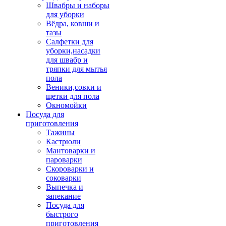
Швабры и наборы
для уборки
Вёдра, ковши и
тазы
Салфетки для
уборки,насадки
для швабр и
тряпки для мытья
пола
Веники,совки и
щетки для пола
Окномойки
Посуда для
приготовления
Тажины
Кастрюли
Мантоварки и
пароварки
Скороварки и
соковарки
Выпечка и
запекание
Посуда для
быстрого
приготовления