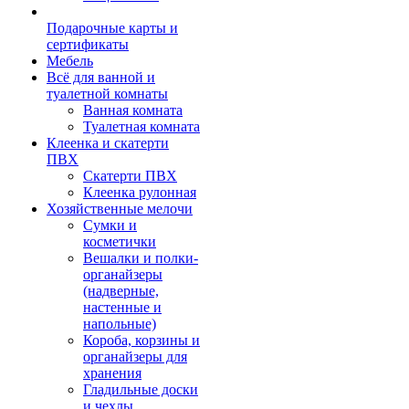
Подарочные карты и
сертификаты
Мебель
Всё для ванной и
туалетной комнаты
Ванная комната
Туалетная комната
Клеенка и скатерти
ПВХ
Скатерти ПВХ
Клеенка рулонная
Хозяйственные мелочи
Сумки и
косметички
Вешалки и полки-
органайзеры
(надверные,
настенные и
напольные)
Короба, корзины и
органайзеры для
хранения
Гладильные доски
и чехлы