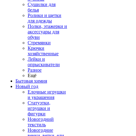
Сушилки для
белья
Ролики и щетки
для одежды
Полки, этажерки и
аксессуары для
обуви
Стремянки
Крючки
хозяйственные
Лейки и
опрыскиватели
Разное
Ещё
Бытовая химия
Новый год
Елочные игрушки
и украшения
Статуэтки,
игрушки и
фигурки
Новогодний
текстиль
Новогодние
венки, ветки, ели