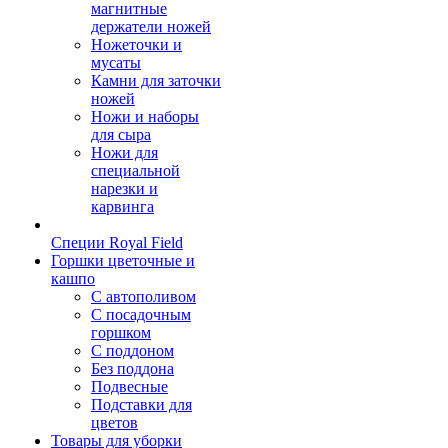
магнитные
держатели ножей
Ножеточки и
мусаты
Камни для заточки
ножей
Ножи и наборы
для сыра
Ножи для
специальной
нарезки и
карвинга
Специи Royal Field
Горшки цветочные и
кашпо
С автополивом
С посадочным
горшком
С поддоном
Без поддона
Подвесные
Подставки для
цветов
Товары для уборки