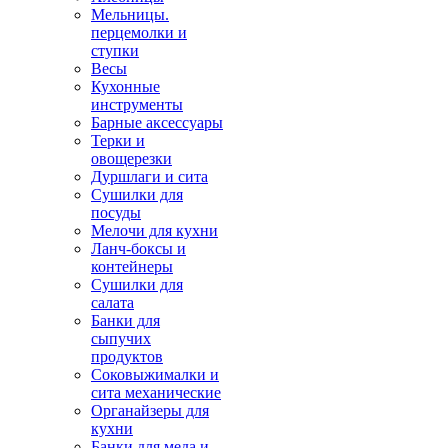
Мельницы.
перцемолки и
ступки
Весы
Кухонные
инструменты
Барные аксессуары
Терки и
овощерезки
Дуршлаги и сита
Сушилки для
посуды
Мелочи для кухни
Ланч-боксы и
контейнеры
Сушилки для
салата
Банки для
сыпучих
продуктов
Соковыжималки и
сита механические
Органайзеры для
кухни
Банки для меда и