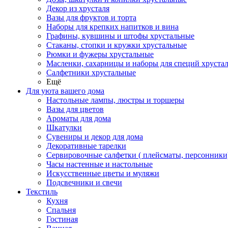
Декор из хрусталя
Вазы для фруктов и торта
Наборы для крепких напитков и вина
Графины, кувшины и штофы хрустальные
Стаканы, стопки и кружки хрустальные
Рюмки и фужеры хрустальные
Масленки, сахарницы и наборы для специй хруста
Салфетники хрустальные
Ещё
Для уюта вашего дома
Настольные лампы, люстры и торшеры
Вазы для цветов
Ароматы для дома
Шкатулки
Сувениры и декор для дома
Декоративные тарелки
Сервировочные салфетки ( плейсматы, персонники
Часы настенные и настольные
Искусственные цветы и муляжи
Подсвечники и свечи
Текстиль
Кухня
Спальня
Гостиная