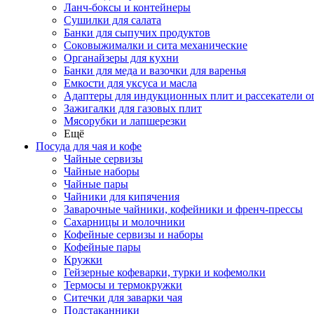
Ланч-боксы и контейнеры
Сушилки для салата
Банки для сыпучих продуктов
Соковыжималки и сита механические
Органайзеры для кухни
Банки для меда и вазочки для варенья
Емкости для уксуса и масла
Адаптеры для индукционных плит и рассекатели о
Зажигалки для газовых плит
Мясорубки и лапшерезки
Ещё
Посуда для чая и кофе
Чайные сервизы
Чайные наборы
Чайные пары
Чайники для кипячения
Заварочные чайники, кофейники и френч-прессы
Сахарницы и молочники
Кофейные сервизы и наборы
Кофейные пары
Кружки
Гейзерные кофеварки, турки и кофемолки
Термосы и термокружки
Ситечки для заварки чая
Подстаканники