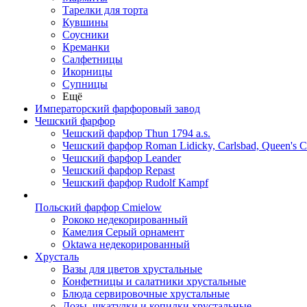
Тарелки для торта
Кувшины
Соусники
Креманки
Салфетницы
Икорницы
Супницы
Ещё
Императорский фарфоровый завод
Чешский фарфор
Чешский фарфор Thun 1794 a.s.
Чешский фарфор Roman Lidicky, Carlsbad, Queen's 
Чешский фарфор Leander
Чешский фарфор Repast
Чешский фарфор Rudolf Kampf
Польский фарфор Сmielow
Рококо недекорированный
Камелия Серый орнамент
Oktawa недекорированный
Хрусталь
Вазы для цветов хрустальные
Конфетницы и салатники хрустальные
Блюда сервировочные хрустальные
Дозы, шкатулки и копилки хрустальные