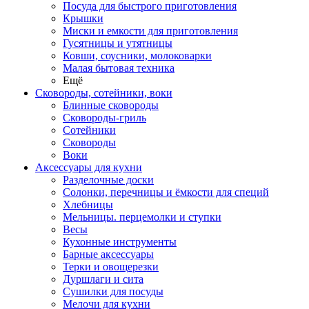
Посуда для быстрого приготовления
Крышки
Миски и емкости для приготовления
Гусятницы и утятницы
Ковши, соусники, молоковарки
Малая бытовая техника
Ещё
Сковороды, сотейники, воки
Блинные сковороды
Сковороды-гриль
Сотейники
Сковороды
Воки
Аксессуары для кухни
Разделочные доски
Солонки, перечницы и ёмкости для специй
Хлебницы
Мельницы. перцемолки и ступки
Весы
Кухонные инструменты
Барные аксессуары
Терки и овощерезки
Дуршлаги и сита
Сушилки для посуды
Мелочи для кухни