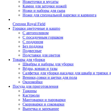
Ножеточки и мусаты
Камни для заточки ножей
Ножи и наборы для сыра
Ножи для специальной нарезки и карвинга
Специи Royal Field
Горшки цветочные и кашпо
С автополивом
С посадочным горшком
С поддоном
Без поддона
Подвесные
Подставки для цветов
Товары для уборки
Швабры и наборы для уборки
Вёдра, ковши и тазы
Салфетки для уборки,насадки для швабр и тряпки 
Веники,совки и щетки для пола
Окномойки
Посуда для приготовления
Тажины
Кастрюли
Мантоварки и пароварки
Скороварки и соковарки
Выпечка и запекание