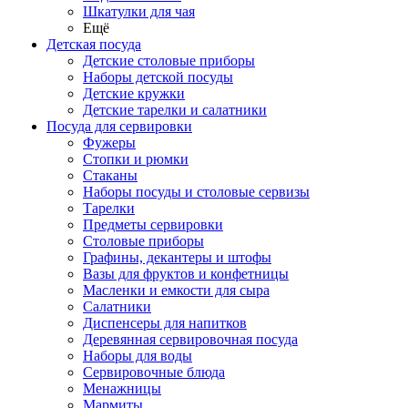
Шкатулки для чая
Ещё
Детская посуда
Детские столовые приборы
Наборы детской посуды
Детские кружки
Детские тарелки и салатники
Посуда для сервировки
Фужеры
Стопки и рюмки
Стаканы
Наборы посуды и столовые сервизы
Тарелки
Предметы сервировки
Столовые приборы
Графины, декантеры и штофы
Вазы для фруктов и конфетницы
Масленки и емкости для сыра
Салатники
Диспенсеры для напитков
Деревянная сервировочная посуда
Наборы для воды
Сервировочные блюда
Менажницы
Мармиты