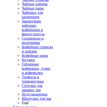
Чайные наборы
Чайные пары
Чайники для
кипячения
Заварочные
чайники,
кофейники и
френч-прессы
Сахарницы и
молочники
Кофейные сервизы
и наборы
Кофейные пары
Кружки
Гейзерные
кофеварки, турки
и кофемолки
Термосы и
термокружки
Ситечки для
заварки чая
Подстаканники
Шкатулки для чая
Ещё