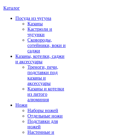
Каталог
Посуда из чугуна
Казаны
Кастрюли и
чугунки
Сковороды,
сотейники, воки и
саджи
Казаны, котелки, саджи
и аксессуары
Треноги, печи,
подставки под
казаны и
аксессуары
Казаны и котелки
из литого
алюминия
Ножи
Наборы ножей
Отдельные ножи
Подставки для
ножей
Настенные и