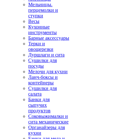
Мельницы.
перцемолки и
ступки
Весы
Кухонные
инструменты
Барные аксессуары
Терки и
овощерезки
Дуршлаги и сита
Сушилки для
посуды
Мелочи для кухни
Ланч-боксы и
контейнеры
Сушилки для
салата
Банки для
сыпучих
продуктов
Соковыжималки и
сита механические
Органайзеры для
кухни
Банки для меда и