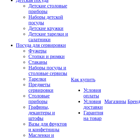
Детская посуда
Детские столовые
приборы
Наборы детской
посуды
Детские кружки
Детские тарелки и
салатники
Посуда для сервировки
Фужеры
Стопки и рюмки
Стаканы
Наборы посуды и
столовые сервизы
Тарелки
Как купить
Предметы
сервировки
Условия
Столовые
оплаты
приборы
Условия
Магазины
Брен
Графины,
доставки
декантеры и
Гарантия
штофы
на товар
Вазы для фруктов
и конфетницы
Масленки и