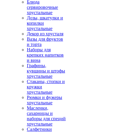
Блюда
сервировочные
хрустальные
Дозы, шкатулки и
копилки
хрустальные
Декор из хрусталя
Вазы для фруктов
и торта
Наборы для
крепких напитков
и вина
Графины,
кувшины и штофы
хрустальные
Стаканы, стопки и
кружки
хрустальные
Рюмки и фужеры
хрустальные
Масленки,
сахарницы и
наборы для специй
хрустальные
Салфетники