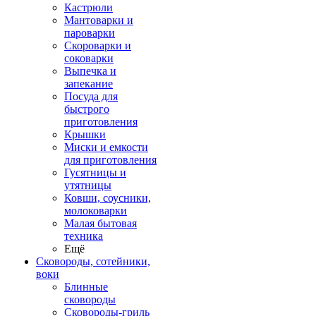
Кастрюли
Мантоварки и
пароварки
Скороварки и
соковарки
Выпечка и
запекание
Посуда для
быстрого
приготовления
Крышки
Миски и емкости
для приготовления
Гусятницы и
утятницы
Ковши, соусники,
молоковарки
Малая бытовая
техника
Ещё
Сковороды, сотейники,
воки
Блинные
сковороды
Сковороды-гриль