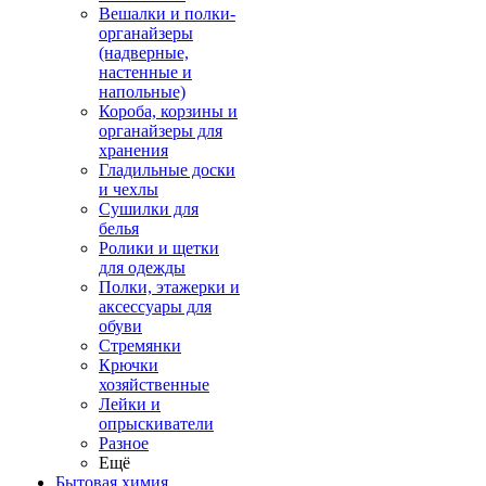
Вешалки и полки-
органайзеры
(надверные,
настенные и
напольные)
Короба, корзины и
органайзеры для
хранения
Гладильные доски
и чехлы
Сушилки для
белья
Ролики и щетки
для одежды
Полки, этажерки и
аксессуары для
обуви
Стремянки
Крючки
хозяйственные
Лейки и
опрыскиватели
Разное
Ещё
Бытовая химия