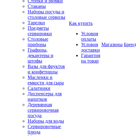
Стопки и рюмки
Стаканы
Наборы посуды и
столовые сервизы
Тарелки
Как купить
Предметы
сервировки
Условия
Столовые
оплаты
приборы
Условия
Магазины
Брен
Графины,
доставки
декантеры и
Гарантия
штофы
на товар
Вазы для фруктов
и конфетницы
Масленки и
емкости для сыра
Салатники
Диспенсеры для
напитков
Деревянная
сервировочная
посуда
Наборы для воды
Сервировочные
блюда