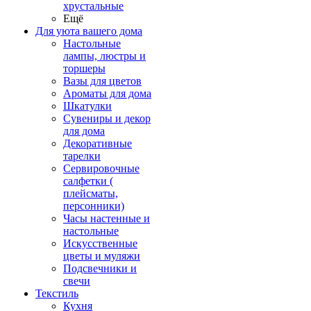
хрустальные
Ещё
Для уюта вашего дома
Настольные
лампы, люстры и
торшеры
Вазы для цветов
Ароматы для дома
Шкатулки
Сувениры и декор
для дома
Декоративные
тарелки
Сервировочные
салфетки (
плейсматы,
персонники)
Часы настенные и
настольные
Искусственные
цветы и муляжи
Подсвечники и
свечи
Текстиль
Кухня