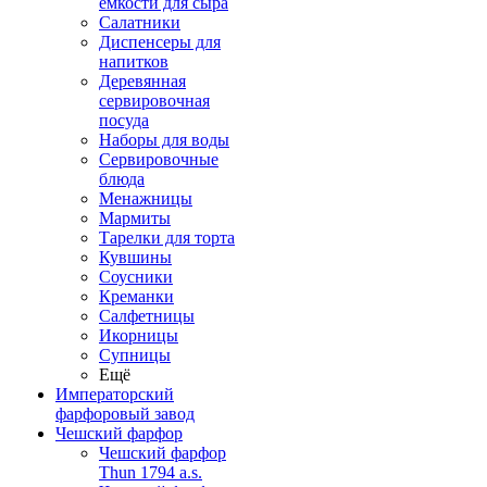
емкости для сыра
Салатники
Диспенсеры для
напитков
Деревянная
сервировочная
посуда
Наборы для воды
Сервировочные
блюда
Менажницы
Мармиты
Тарелки для торта
Кувшины
Соусники
Креманки
Салфетницы
Икорницы
Супницы
Ещё
Императорский
фарфоровый завод
Чешский фарфор
Чешский фарфор
Thun 1794 a.s.