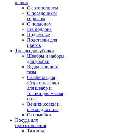
кашпо
С автополивом
С посадочным
горшком
С поддоном
Без поддона
Подвесные
Подставки для
цветов
Товары для уборки
Швабры и наборы
для уборки
Вёдра, ковши и
тазы
Салфетки для
уборки,насадки
для швабр и
тряпки для мытья
пола
Веники,совки и
щетки для пола
Окномойки
Посуда для
приготовления
Тажины