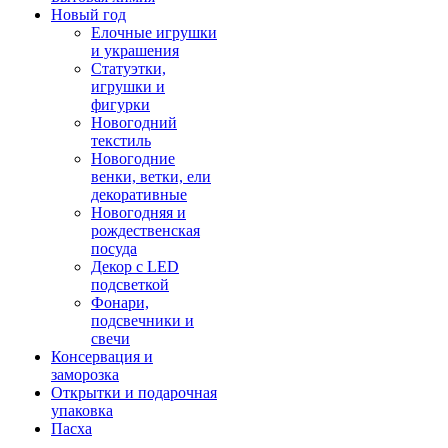
Новый год
Елочные игрушки
и украшения
Статуэтки,
игрушки и
фигурки
Новогодний
текстиль
Новогодние
венки, ветки, ели
декоративные
Новогодняя и
рождественская
посуда
Декор с LED
подсветкой
Фонари,
подсвечники и
свечи
Консервация и
заморозка
Открытки и подарочная
упаковка
Пасха