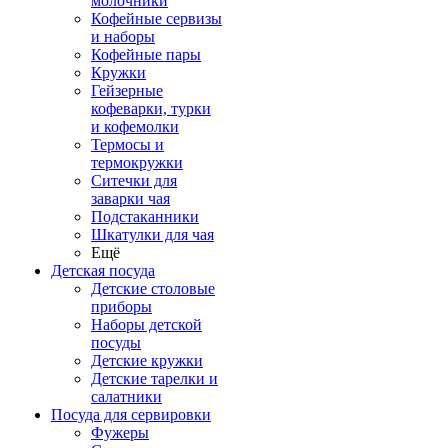
молочники
Кофейные сервизы
и наборы
Кофейные пары
Кружки
Гейзерные
кофеварки, турки
и кофемолки
Термосы и
термокружки
Ситечки для
заварки чая
Подстаканники
Шкатулки для чая
Ещё
Детская посуда
Детские столовые
приборы
Наборы детской
посуды
Детские кружки
Детские тарелки и
салатники
Посуда для сервировки
Фужеры