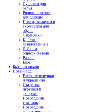
Сушилки для
белья
Ролики и щетки
для одежды
Полки, этажерки и
аксессуары для
обуви
Стремянки
Крючки
хозяйственные
Лейки и
опрыскиватели
Разное
Ещё
Бытовая химия
Новый год
Елочные игрушки
и украшения
Статуэтки,
игрушки и
фигурки
Новогодний
текстиль
Новогодние
венки, ветки, ели