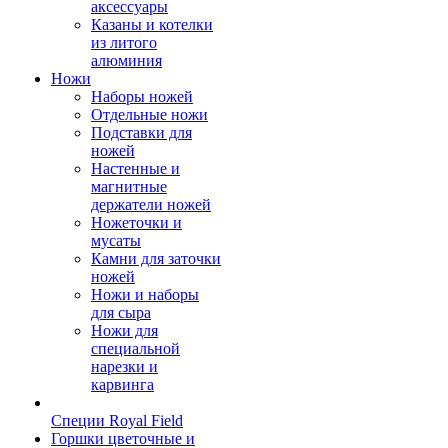
аксессуары
Казаны и котелки
из литого
алюминия
Ножи
Наборы ножей
Отдельные ножи
Подставки для
ножей
Настенные и
магнитные
держатели ножей
Ножеточки и
мусаты
Камни для заточки
ножей
Ножи и наборы
для сыра
Ножи для
специальной
нарезки и
карвинга
Специи Royal Field
Горшки цветочные и