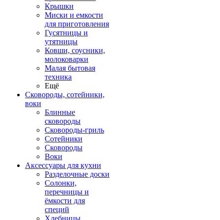
Крышки
Миски и емкости
для приготовления
Гусятницы и
утятницы
Ковши, соусники,
молоковарки
Малая бытовая
техника
Ещё
Сковороды, сотейники,
воки
Блинные
сковороды
Сковороды-гриль
Сотейники
Сковороды
Воки
Аксессуары для кухни
Разделочные доски
Солонки,
перечницы и
ёмкости для
специй
Хлебницы