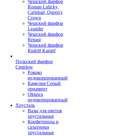
Чешский фарфор
Roman Lidicky,
Carlsbad, Queen's
Crown
Чешский фарфор
Leander
Чешский фарфор
Repast
Чешский фарфор
Rudolf Kampf
Польский фарфор
Сmielow
Рококо
недекорированный
Камелия Серый
орнамент
Oktawa
недекорированный
Хрусталь
Вазы для цветов
хрустальные
Конфетницы и
салатники
хрустальные