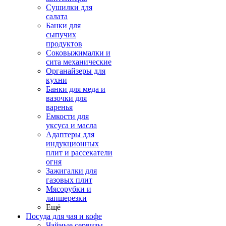
Сушилки для
салата
Банки для
сыпучих
продуктов
Соковыжималки и
сита механические
Органайзеры для
кухни
Банки для меда и
вазочки для
варенья
Емкости для
уксуса и масла
Адаптеры для
индукционных
плит и рассекатели
огня
Зажигалки для
газовых плит
Мясорубки и
лапшерезки
Ещё
Посуда для чая и кофе
Чайные сервизы