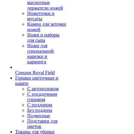
магнитные
держатели ножей
Ножеточки и
мусаты
Камни для заточки
ножей
Ножи и наборы
для сыра
Ножи для
специальной
нарезки и
карвинга
Специи Royal Field
Горшки цветочные и
кашпо
С автополивом
С посадочным
горшком
С поддоном
Без поддона
Подвесные
Подставки для
цветов
Товары для уборки