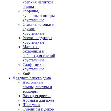
крепких напитков
и вина
Графины,
кувшины и штофы
хрустальные
Стаканы, стопки и
кружки
хрустальные
Рюмки и фужеры
хрустальные
Масленки,
сахарницы и
наборы для специй
хрустальные
Салфетники
хрустальные
Ещё
Для уюта вашего дома
Настольные
лампы, люстры и
торшеры
Вазы для цветов
Ароматы для дома
Шкатулки
Сувениры и декор