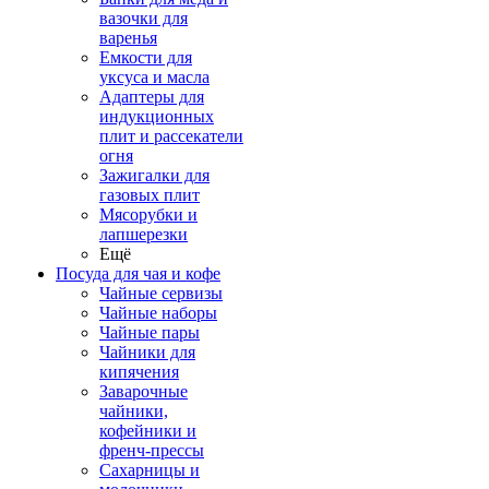
вазочки для
варенья
Емкости для
уксуса и масла
Адаптеры для
индукционных
плит и рассекатели
огня
Зажигалки для
газовых плит
Мясорубки и
лапшерезки
Ещё
Посуда для чая и кофе
Чайные сервизы
Чайные наборы
Чайные пары
Чайники для
кипячения
Заварочные
чайники,
кофейники и
френч-прессы
Сахарницы и