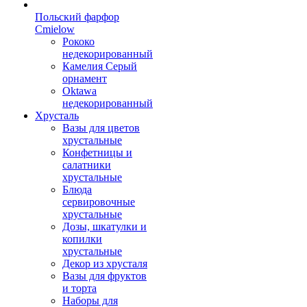
Польский фарфор
Сmielow
Рококо
недекорированный
Камелия Серый
орнамент
Oktawa
недекорированный
Хрусталь
Вазы для цветов
хрустальные
Конфетницы и
салатники
хрустальные
Блюда
сервировочные
хрустальные
Дозы, шкатулки и
копилки
хрустальные
Декор из хрусталя
Вазы для фруктов
и торта
Наборы для