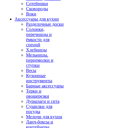
Сотейники
Сковороды
Воки
Аксессуары для кухни
Разделочные доски
Солонки,
перечницы и
ёмкости для
специй
Хлебницы
Мельницы.
перцемолки и
ступки
Весы
Кухонные
инструменты
Барные аксессуары
Терки и
овощерезки
Дуршлаги и сита
Сушилки для
посуды
Мелочи для кухни
Ланч-боксы и
контейнеры