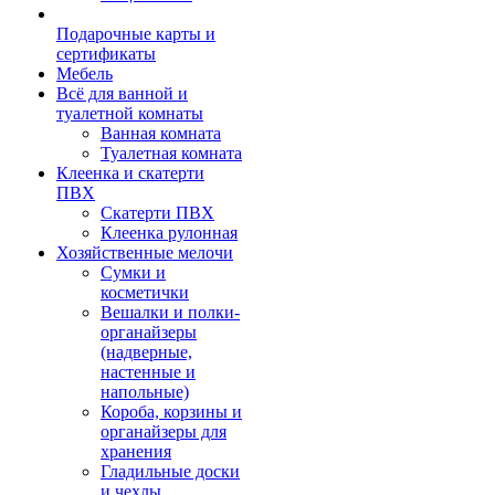
Подарочные карты и
сертификаты
Мебель
Всё для ванной и
туалетной комнаты
Ванная комната
Туалетная комната
Клеенка и скатерти
ПВХ
Скатерти ПВХ
Клеенка рулонная
Хозяйственные мелочи
Сумки и
косметички
Вешалки и полки-
органайзеры
(надверные,
настенные и
напольные)
Короба, корзины и
органайзеры для
хранения
Гладильные доски
и чехлы