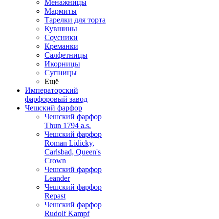
Менажницы
Мармиты
Тарелки для торта
Кувшины
Соусники
Креманки
Салфетницы
Икорницы
Супницы
Ещё
Императорский
фарфоровый завод
Чешский фарфор
Чешский фарфор
Thun 1794 a.s.
Чешский фарфор
Roman Lidicky,
Carlsbad, Queen's
Crown
Чешский фарфор
Leander
Чешский фарфор
Repast
Чешский фарфор
Rudolf Kampf