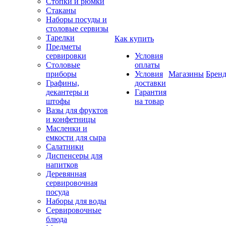
Стопки и рюмки
Стаканы
Наборы посуды и
столовые сервизы
Тарелки
Как купить
Предметы
сервировки
Условия
Столовые
оплаты
приборы
Условия
Магазины
Брен
Графины,
доставки
декантеры и
Гарантия
штофы
на товар
Вазы для фруктов
и конфетницы
Масленки и
емкости для сыра
Салатники
Диспенсеры для
напитков
Деревянная
сервировочная
посуда
Наборы для воды
Сервировочные
блюда