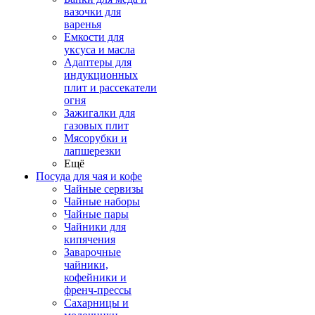
вазочки для
варенья
Емкости для
уксуса и масла
Адаптеры для
индукционных
плит и рассекатели
огня
Зажигалки для
газовых плит
Мясорубки и
лапшерезки
Ещё
Посуда для чая и кофе
Чайные сервизы
Чайные наборы
Чайные пары
Чайники для
кипячения
Заварочные
чайники,
кофейники и
френч-прессы
Сахарницы и