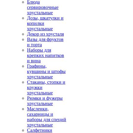
Блюда
сервировочные
хрустальные
Дозы, шкатулки и
копилки
хрустальные
Декор из хрусталя
Вазы для фруктов
и торта
Наборы для
крепких напитков
и вина
Графины,
кувшины и штофы
хрустальные
Стаканы, стопки и
кружки
хрустальные
Рюмки и фужеры
хрустальные
Масленки,
сахарницы и
наборы для специй
хрустальные
Салфетники