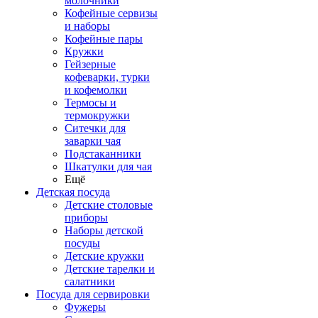
молочники
Кофейные сервизы
и наборы
Кофейные пары
Кружки
Гейзерные
кофеварки, турки
и кофемолки
Термосы и
термокружки
Ситечки для
заварки чая
Подстаканники
Шкатулки для чая
Ещё
Детская посуда
Детские столовые
приборы
Наборы детской
посуды
Детские кружки
Детские тарелки и
салатники
Посуда для сервировки
Фужеры