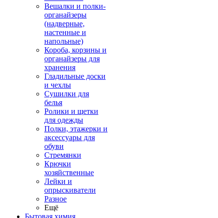
Вешалки и полки-
органайзеры
(надверные,
настенные и
напольные)
Короба, корзины и
органайзеры для
хранения
Гладильные доски
и чехлы
Сушилки для
белья
Ролики и щетки
для одежды
Полки, этажерки и
аксессуары для
обуви
Стремянки
Крючки
хозяйственные
Лейки и
опрыскиватели
Разное
Ещё
Бытовая химия