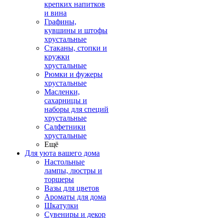
крепких напитков
и вина
Графины,
кувшины и штофы
хрустальные
Стаканы, стопки и
кружки
хрустальные
Рюмки и фужеры
хрустальные
Масленки,
сахарницы и
наборы для специй
хрустальные
Салфетники
хрустальные
Ещё
Для уюта вашего дома
Настольные
лампы, люстры и
торшеры
Вазы для цветов
Ароматы для дома
Шкатулки
Сувениры и декор