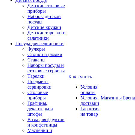
Детская посуда
Детские столовые
приборы
Наборы детской
посуды
Детские кружки
Детские тарелки и
салатники
Посуда для сервировки
Фужеры
Стопки и рюмки
Стаканы
Наборы посуды и
столовые сервизы
Тарелки
Как купить
Предметы
сервировки
Условия
Столовые
оплаты
приборы
Условия
Магазины
Брен
Графины,
доставки
декантеры и
Гарантия
штофы
на товар
Вазы для фруктов
и конфетницы
Масленки и