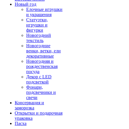
Новый год
Елочные игрушки
и украшения
Статуэтки,
игрушки и
фигурки
Новогодний
текстиль
Новогодние
венки, ветки, ели
декоративные
Новогодняя и
рождественская
посуда
Декор с LED
подсветкой
Фонари,
подсвечники и
свечи
Консервация и
заморозка
Открытки и подарочная
упаковка
Пасха