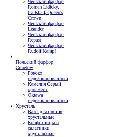
Чешский фарфор
Roman Lidicky,
Carlsbad, Queen's
Crown
Чешский фарфор
Leander
Чешский фарфор
Repast
Чешский фарфор
Rudolf Kampf
Польский фарфор
Сmielow
Рококо
недекорированный
Камелия Серый
орнамент
Oktawa
недекорированный
Хрусталь
Вазы для цветов
хрустальные
Конфетницы и
салатники
хрустальные