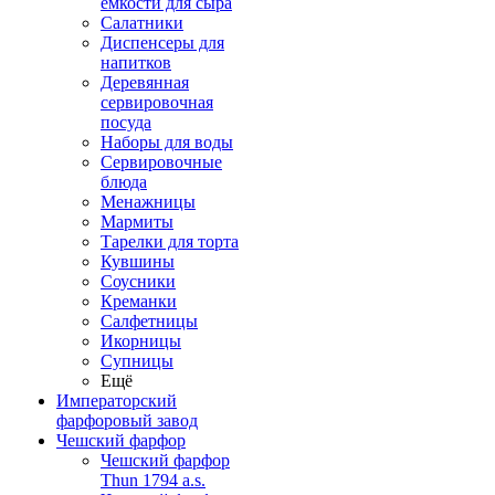
емкости для сыра
Салатники
Диспенсеры для
напитков
Деревянная
сервировочная
посуда
Наборы для воды
Сервировочные
блюда
Менажницы
Мармиты
Тарелки для торта
Кувшины
Соусники
Креманки
Салфетницы
Икорницы
Супницы
Ещё
Императорский
фарфоровый завод
Чешский фарфор
Чешский фарфор
Thun 1794 a.s.