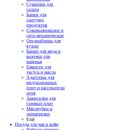
Сушилки для
салата
Банки для
сыпучих
продуктов
Соковыжималки и
сита механические
Органайзеры для
кухни
Банки для меда и
вазочки для
варенья
Емкости для
уксуса и масла
Адаптеры для
индукционных
плит и рассекатели
огня
Зажигалки для
газовых плит
Мясорубки и
лапшерезки
Ещё
Посуда для чая и кофе
Чайные сервизы