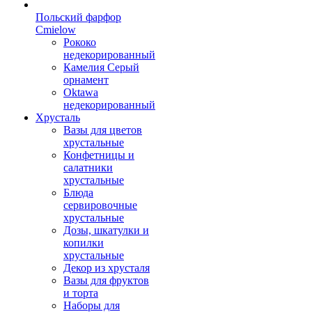
Польский фарфор
Сmielow
Рококо
недекорированный
Камелия Серый
орнамент
Oktawa
недекорированный
Хрусталь
Вазы для цветов
хрустальные
Конфетницы и
салатники
хрустальные
Блюда
сервировочные
хрустальные
Дозы, шкатулки и
копилки
хрустальные
Декор из хрусталя
Вазы для фруктов
и торта
Наборы для