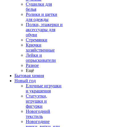
Сушилки для
белья
Ролики и щетки
для одежды
Полки, этажерки и
аксессуары для
обуви
Стремянки
Крючки
хозяйственные
Лейки и
опрыскиватели
Разное
Ещё
Бытовая химия
Новый год
Елочные игрушки
и украшения
Статуэтки,
игрушки и
фигурки
Новогодний
текстиль
Новогодние
венки, ветки, ели