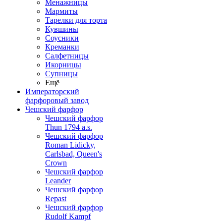
Менажницы
Мармиты
Тарелки для торта
Кувшины
Соусники
Креманки
Салфетницы
Икорницы
Супницы
Ещё
Императорский
фарфоровый завод
Чешский фарфор
Чешский фарфор
Thun 1794 a.s.
Чешский фарфор
Roman Lidicky,
Carlsbad, Queen's
Crown
Чешский фарфор
Leander
Чешский фарфор
Repast
Чешский фарфор
Rudolf Kampf