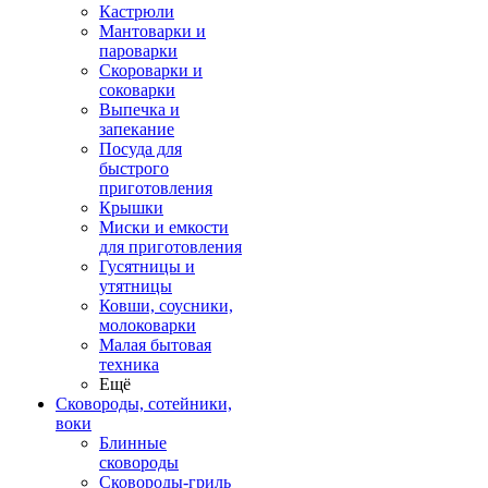
Кастрюли
Мантоварки и
пароварки
Скороварки и
соковарки
Выпечка и
запекание
Посуда для
быстрого
приготовления
Крышки
Миски и емкости
для приготовления
Гусятницы и
утятницы
Ковши, соусники,
молоковарки
Малая бытовая
техника
Ещё
Сковороды, сотейники,
воки
Блинные
сковороды
Сковороды-гриль