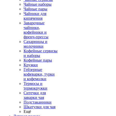
Чайные наборы
Чайные пары
Чайники для
кипячения
Заварочные
чайники,
кофейники и
френч-прессы
Сахарницы и
молочники
Кофейные сервизы
и наборы
Кофейные пары
Кружки
Гейзерные
кофеварки, турки
и кофемолки
Термосы и
термокружки
Ситечки для
заварки чая
Подстаканники
Шкатулки для чая
Ещё