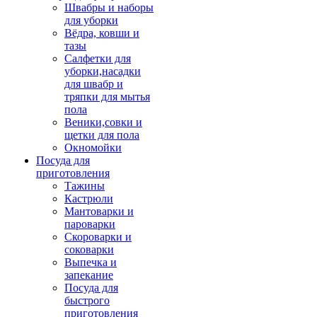
Швабры и наборы
для уборки
Вёдра, ковши и
тазы
Салфетки для
уборки,насадки
для швабр и
тряпки для мытья
пола
Веники,совки и
щетки для пола
Окномойки
Посуда для
приготовления
Тажины
Кастрюли
Мантоварки и
пароварки
Скороварки и
соковарки
Выпечка и
запекание
Посуда для
быстрого
приготовления