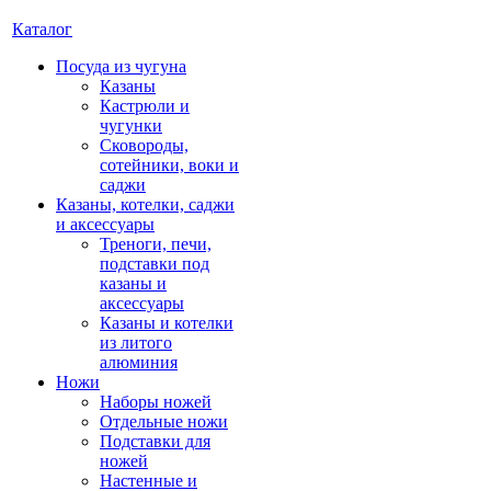
Каталог
Посуда из чугуна
Казаны
Кастрюли и
чугунки
Сковороды,
сотейники, воки и
саджи
Казаны, котелки, саджи
и аксессуары
Треноги, печи,
подставки под
казаны и
аксессуары
Казаны и котелки
из литого
алюминия
Ножи
Наборы ножей
Отдельные ножи
Подставки для
ножей
Настенные и