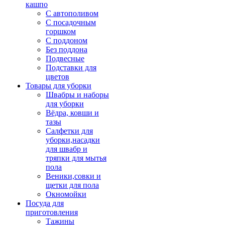
кашпо
С автополивом
С посадочным
горшком
С поддоном
Без поддона
Подвесные
Подставки для
цветов
Товары для уборки
Швабры и наборы
для уборки
Вёдра, ковши и
тазы
Салфетки для
уборки,насадки
для швабр и
тряпки для мытья
пола
Веники,совки и
щетки для пола
Окномойки
Посуда для
приготовления
Тажины