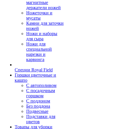
магнитные
держатели ножей
Ножеточки и
мусаты
Камни для заточки
ножей
Ножи и наборы
для сыра
Ножи для
специальной
нарезки и
карвинга
Специи Royal Field
Горшки цветочные и
кашпо
С автополивом
С посадочным
горшком
С поддоном
Без поддона
Подвесные
Подставки для
цветов
Товары для уборки