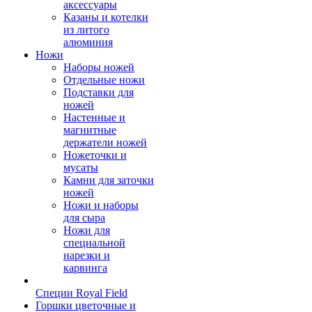
аксессуары
Казаны и котелки
из литого
алюминия
Ножи
Наборы ножей
Отдельные ножи
Подставки для
ножей
Настенные и
магнитные
держатели ножей
Ножеточки и
мусаты
Камни для заточки
ножей
Ножи и наборы
для сыра
Ножи для
специальной
нарезки и
карвинга
Специи Royal Field
Горшки цветочные и