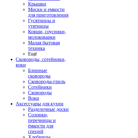
Крышки
Миски и емкости
для приготовления
Гусятницы и
утятницы
Ковши, соусники,
молоковарки
Малая бытовая
техника
Ещё
Сковороды, сотейники,
воки
Блинные
сковороды
Сковороды-гриль
Сотейники
Сковороды
Воки
Аксессуары для кухни
Разделочные доски
Солонки,
перечницы и
ёмкости для
специй
Хлебницы