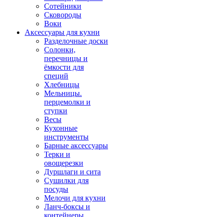
Сотейники
Сковороды
Воки
Аксессуары для кухни
Разделочные доски
Солонки,
перечницы и
ёмкости для
специй
Хлебницы
Мельницы.
перцемолки и
ступки
Весы
Кухонные
инструменты
Барные аксессуары
Терки и
овощерезки
Дуршлаги и сита
Сушилки для
посуды
Мелочи для кухни
Ланч-боксы и
контейнеры