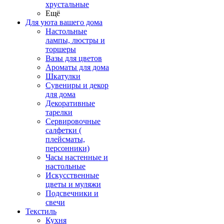
хрустальные
Ещё
Для уюта вашего дома
Настольные
лампы, люстры и
торшеры
Вазы для цветов
Ароматы для дома
Шкатулки
Сувениры и декор
для дома
Декоративные
тарелки
Сервировочные
салфетки (
плейсматы,
персонники)
Часы настенные и
настольные
Искусственные
цветы и муляжи
Подсвечники и
свечи
Текстиль
Кухня