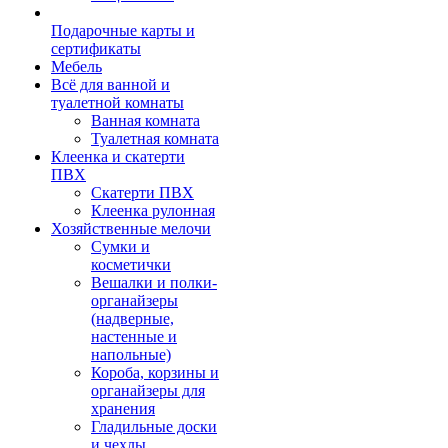
Подарочные карты и
сертификаты
Мебель
Всё для ванной и
туалетной комнаты
Ванная комната
Туалетная комната
Клеенка и скатерти
ПВХ
Скатерти ПВХ
Клеенка рулонная
Хозяйственные мелочи
Сумки и
косметички
Вешалки и полки-
органайзеры
(надверные,
настенные и
напольные)
Короба, корзины и
органайзеры для
хранения
Гладильные доски
и чехлы