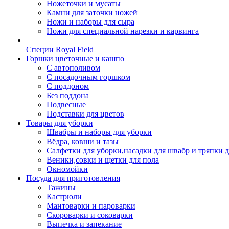
Ножеточки и мусаты
Камни для заточки ножей
Ножи и наборы для сыра
Ножи для специальной нарезки и карвинга
Специи Royal Field
Горшки цветочные и кашпо
С автополивом
С посадочным горшком
С поддоном
Без поддона
Подвесные
Подставки для цветов
Товары для уборки
Швабры и наборы для уборки
Вёдра, ковши и тазы
Салфетки для уборки,насадки для швабр и тряпки 
Веники,совки и щетки для пола
Окномойки
Посуда для приготовления
Тажины
Кастрюли
Мантоварки и пароварки
Скороварки и соковарки
Выпечка и запекание