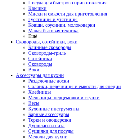
Посуда для быстрого приготовления
Крышки
Миски и емкости для приготовления
Гусятницы и утятницы
Ковши, соусники, молоковарки
Малая бытовая техника
Ещё
Сковороды, сотейники, воки
Блинные сковороды
Сковороды-гриль
Сотейники
Сковороды
Воки
Аксессуары для кухни
Разделочные доски
Солонки, перечницы и ёмкости для специй
Хлебницы
Мельницы. перцемолки и ступки
Весы
Кухонные инструменты
Барные аксессуары
Терки и овощерезки
Дуршлаги и сита
Сушилки для посуды
Мелочи для кухни