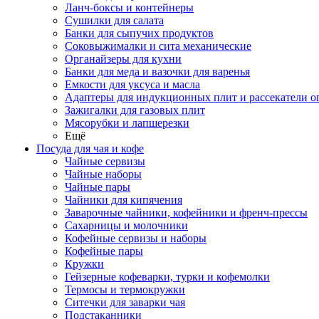
Ланч-боксы и контейнеры
Сушилки для салата
Банки для сыпучих продуктов
Соковыжималки и сита механические
Органайзеры для кухни
Банки для меда и вазочки для варенья
Емкости для уксуса и масла
Адаптеры для индукционных плит и рассекатели о
Зажигалки для газовых плит
Мясорубки и лапшерезки
Ещё
Посуда для чая и кофе
Чайные сервизы
Чайные наборы
Чайные пары
Чайники для кипячения
Заварочные чайники, кофейники и френч-прессы
Сахарницы и молочники
Кофейные сервизы и наборы
Кофейные пары
Кружки
Гейзерные кофеварки, турки и кофемолки
Термосы и термокружки
Ситечки для заварки чая
Подстаканники