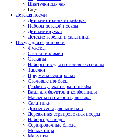
Шкатулки для чая
Ещё
Детская посуда
Детские столовые приборы
Наборы детской посуды
Детские кружки
Детские тарелки и салатники
Посуда для сервировки
Фужеры
Стопки и рюмки
Стаканы
Наборы посуды и столовые сервизы
Тарелки
Предметы сервировки
Столовые приборы
Графины, декантеры и штофы
Вазы для фруктов и конфетницы
Масленки и емкости для сыра
Салатники
Диспенсеры для напитков
Деревянная сервировочная посуда
Наборы для воды
Сервировочные блюда
Менажницы
Мармиты