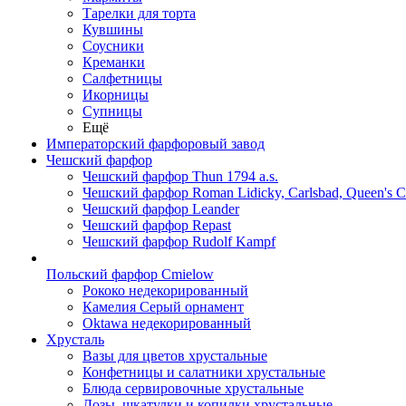
Тарелки для торта
Кувшины
Соусники
Креманки
Салфетницы
Икорницы
Супницы
Ещё
Императорский фарфоровый завод
Чешский фарфор
Чешский фарфор Thun 1794 a.s.
Чешский фарфор Roman Lidicky, Carlsbad, Queen's 
Чешский фарфор Leander
Чешский фарфор Repast
Чешский фарфор Rudolf Kampf
Польский фарфор Сmielow
Рококо недекорированный
Камелия Серый орнамент
Oktawa недекорированный
Хрусталь
Вазы для цветов хрустальные
Конфетницы и салатники хрустальные
Блюда сервировочные хрустальные
Дозы, шкатулки и копилки хрустальные