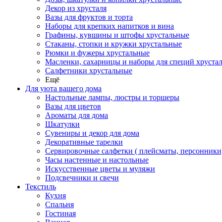
Декор из хрусталя
Вазы для фруктов и торта
Наборы для крепких напитков и вина
Графины, кувшины и штофы хрустальные
Стаканы, стопки и кружки хрустальные
Рюмки и фужеры хрустальные
Масленки, сахарницы и наборы для специй хруста
Салфетники хрустальные
Ещё
Для уюта вашего дома
Настольные лампы, люстры и торшеры
Вазы для цветов
Ароматы для дома
Шкатулки
Сувениры и декор для дома
Декоративные тарелки
Сервировочные салфетки ( плейсматы, персонники
Часы настенные и настольные
Искусственные цветы и муляжи
Подсвечники и свечи
Текстиль
Кухня
Спальня
Гостиная