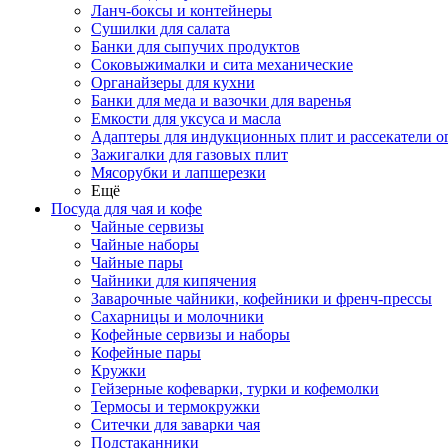
Ланч-боксы и контейнеры
Сушилки для салата
Банки для сыпучих продуктов
Соковыжималки и сита механические
Органайзеры для кухни
Банки для меда и вазочки для варенья
Емкости для уксуса и масла
Адаптеры для индукционных плит и рассекатели о
Зажигалки для газовых плит
Мясорубки и лапшерезки
Ещё
Посуда для чая и кофе
Чайные сервизы
Чайные наборы
Чайные пары
Чайники для кипячения
Заварочные чайники, кофейники и френч-прессы
Сахарницы и молочники
Кофейные сервизы и наборы
Кофейные пары
Кружки
Гейзерные кофеварки, турки и кофемолки
Термосы и термокружки
Ситечки для заварки чая
Подстаканники