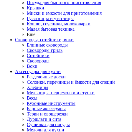
Посуда для быстрого приготовления
Крышки
Миски и емкости для приготовления
Гусятницы и утятницы
Ковши, соусники, молоковарки
Малая бытовая техника
Ещё
Сковороды, сотейники, воки
Блинные сковороды
Сковороды-гриль
Сотейники
Сковороды
Воки
Аксессуары для кухни
Разделочные доски
Солонки, перечницы и ёмкости для специй
Хлебницы
Мельницы. перцемолки и ступки
Весы
Кухонные инструменты
Барные аксессуары
Терки и овощерезки
Дуршлаги и сита
Сушилки для посуды
Мелочи для кухни