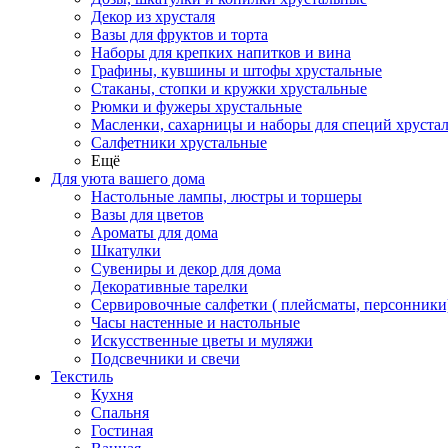
Декор из хрусталя
Вазы для фруктов и торта
Наборы для крепких напитков и вина
Графины, кувшины и штофы хрустальные
Стаканы, стопки и кружки хрустальные
Рюмки и фужеры хрустальные
Масленки, сахарницы и наборы для специй хруста
Салфетники хрустальные
Ещё
Для уюта вашего дома
Настольные лампы, люстры и торшеры
Вазы для цветов
Ароматы для дома
Шкатулки
Сувениры и декор для дома
Декоративные тарелки
Сервировочные салфетки ( плейсматы, персонники
Часы настенные и настольные
Искусственные цветы и муляжи
Подсвечники и свечи
Текстиль
Кухня
Спальня
Гостиная