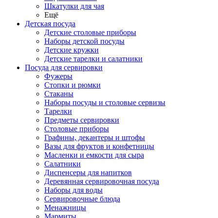
Шкатулки для чая
Ещё
Детская посуда
Детские столовые приборы
Наборы детской посуды
Детские кружки
Детские тарелки и салатники
Посуда для сервировки
Фужеры
Стопки и рюмки
Стаканы
Наборы посуды и столовые сервизы
Тарелки
Предметы сервировки
Столовые приборы
Графины, декантеры и штофы
Вазы для фруктов и конфетницы
Масленки и емкости для сыра
Салатники
Диспенсеры для напитков
Деревянная сервировочная посуда
Наборы для воды
Сервировочные блюда
Менажницы
Мармиты