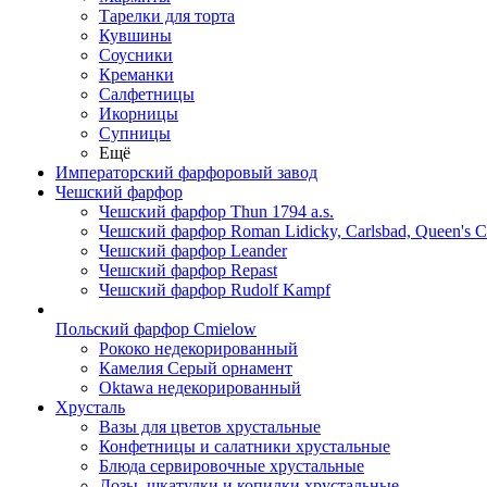
Тарелки для торта
Кувшины
Соусники
Креманки
Салфетницы
Икорницы
Супницы
Ещё
Императорский фарфоровый завод
Чешский фарфор
Чешский фарфор Thun 1794 a.s.
Чешский фарфор Roman Lidicky, Carlsbad, Queen's 
Чешский фарфор Leander
Чешский фарфор Repast
Чешский фарфор Rudolf Kampf
Польский фарфор Сmielow
Рококо недекорированный
Камелия Серый орнамент
Oktawa недекорированный
Хрусталь
Вазы для цветов хрустальные
Конфетницы и салатники хрустальные
Блюда сервировочные хрустальные
Дозы, шкатулки и копилки хрустальные