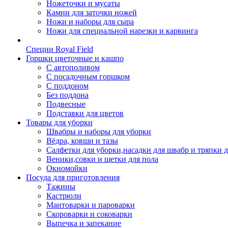
Ножеточки и мусаты
Камни для заточки ножей
Ножи и наборы для сыра
Ножи для специальной нарезки и карвинга
Специи Royal Field
Горшки цветочные и кашпо
С автополивом
С посадочным горшком
С поддоном
Без поддона
Подвесные
Подставки для цветов
Товары для уборки
Швабры и наборы для уборки
Вёдра, ковши и тазы
Салфетки для уборки,насадки для швабр и тряпки 
Веники,совки и щетки для пола
Окномойки
Посуда для приготовления
Тажины
Кастрюли
Мантоварки и пароварки
Скороварки и соковарки
Выпечка и запекание