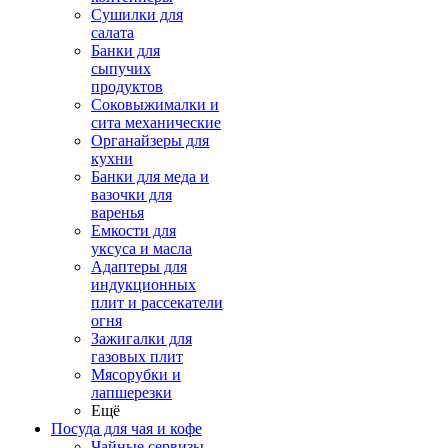
Сушилки для
салата
Банки для
сыпучих
продуктов
Соковыжималки и
сита механические
Органайзеры для
кухни
Банки для меда и
вазочки для
варенья
Емкости для
уксуса и масла
Адаптеры для
индукционных
плит и рассекатели
огня
Зажигалки для
газовых плит
Мясорубки и
лапшерезки
Ещё
Посуда для чая и кофе
Чайные сервизы