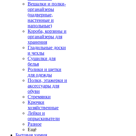
Вешалки и полки-
органайзеры
(надверные,
настенные и
напольные)
Короба, корзины и
органайзеры для
хранения
Гладильные доски
и чехлы
Сушилки для
белья
Ролики и щетки
для одежды
Полки, этажерки и
аксессуары для
обуви
Стремянки
Крючки
хозяйственные
Лейки и
опрыскиватели
Разное
Ещё
Бытовая химия