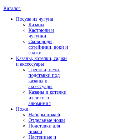
Каталог
Посуда из чугуна
Казаны
Кастрюли и
чугунки
Сковороды,
сотейники, воки и
саджи
Казаны, котелки, саджи
и аксессуары
Треноги, печи,
подставки под
казаны и
аксессуары
Казаны и котелки
из литого
алюминия
Ножи
Наборы ножей
Отдельные ножи
Подставки для
ножей
Настенные и