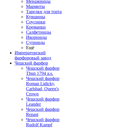
Менажницы
Мармиты
Тарелки для торта
Кувшины
Соусники
Креманки
Салфетницы
Икорницы
Супницы
Ещё
Императорский
фарфоровый завод
Чешский фарфор
Чешский фарфор
Thun 1794 a.s.
Чешский фарфор
Roman Lidicky,
Carlsbad, Queen's
Crown
Чешский фарфор
Leander
Чешский фарфор
Repast
Чешский фарфор
Rudolf Kampf