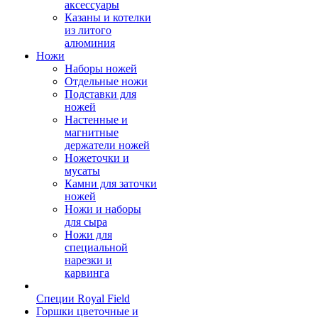
аксессуары
Казаны и котелки
из литого
алюминия
Ножи
Наборы ножей
Отдельные ножи
Подставки для
ножей
Настенные и
магнитные
держатели ножей
Ножеточки и
мусаты
Камни для заточки
ножей
Ножи и наборы
для сыра
Ножи для
специальной
нарезки и
карвинга
Специи Royal Field
Горшки цветочные и