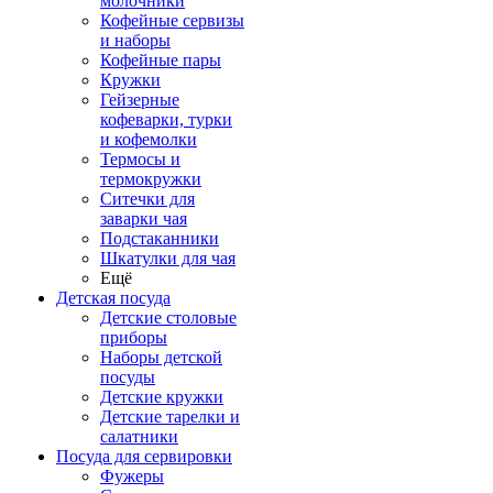
молочники
Кофейные сервизы
и наборы
Кофейные пары
Кружки
Гейзерные
кофеварки, турки
и кофемолки
Термосы и
термокружки
Ситечки для
заварки чая
Подстаканники
Шкатулки для чая
Ещё
Детская посуда
Детские столовые
приборы
Наборы детской
посуды
Детские кружки
Детские тарелки и
салатники
Посуда для сервировки
Фужеры