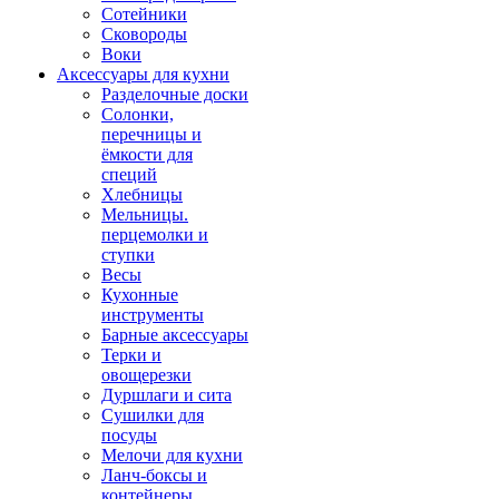
Сотейники
Сковороды
Воки
Аксессуары для кухни
Разделочные доски
Солонки,
перечницы и
ёмкости для
специй
Хлебницы
Мельницы.
перцемолки и
ступки
Весы
Кухонные
инструменты
Барные аксессуары
Терки и
овощерезки
Дуршлаги и сита
Сушилки для
посуды
Мелочи для кухни
Ланч-боксы и
контейнеры