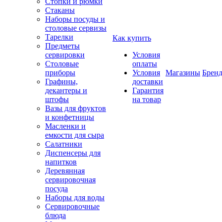
Стопки и рюмки
Стаканы
Наборы посуды и
столовые сервизы
Тарелки
Как купить
Предметы
сервировки
Условия
Столовые
оплаты
приборы
Условия
Магазины
Брен
Графины,
доставки
декантеры и
Гарантия
штофы
на товар
Вазы для фруктов
и конфетницы
Масленки и
емкости для сыра
Салатники
Диспенсеры для
напитков
Деревянная
сервировочная
посуда
Наборы для воды
Сервировочные
блюда