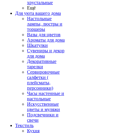
хрустальные
Ещё
Для уюта вашего дома
Настольные
лампы, люстры и
торшеры
Вазы для цветов
Ароматы для дома
Шкатулки
Сувениры и декор
для дома
Декоративные
тарелки
Сервировочные
салфетки (
плейсматы,
персонники)
Часы настенные и
настольные
Искусственные
цветы и муляжи
Подсвечники и
свечи
Текстиль
Кухня