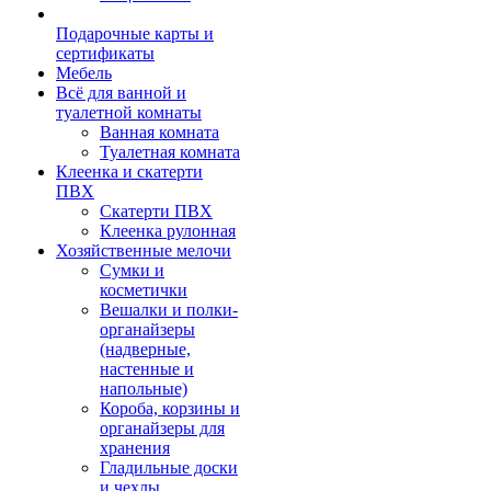
Подарочные карты и
сертификаты
Мебель
Всё для ванной и
туалетной комнаты
Ванная комната
Туалетная комната
Клеенка и скатерти
ПВХ
Скатерти ПВХ
Клеенка рулонная
Хозяйственные мелочи
Сумки и
косметички
Вешалки и полки-
органайзеры
(надверные,
настенные и
напольные)
Короба, корзины и
органайзеры для
хранения
Гладильные доски
и чехлы