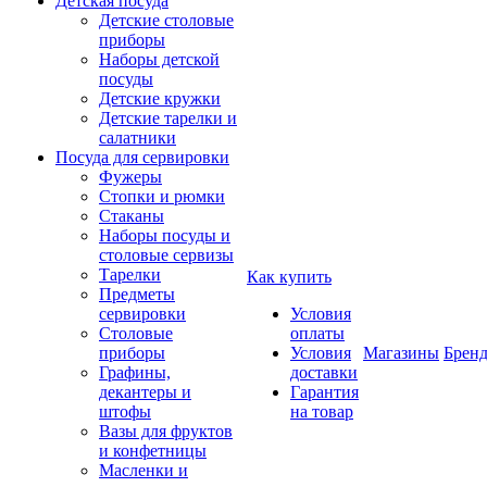
Детская посуда
Детские столовые
приборы
Наборы детской
посуды
Детские кружки
Детские тарелки и
салатники
Посуда для сервировки
Фужеры
Стопки и рюмки
Стаканы
Наборы посуды и
столовые сервизы
Тарелки
Как купить
Предметы
сервировки
Условия
Столовые
оплаты
приборы
Условия
Магазины
Брен
Графины,
доставки
декантеры и
Гарантия
штофы
на товар
Вазы для фруктов
и конфетницы
Масленки и