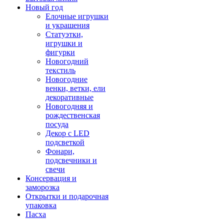
Новый год
Елочные игрушки
и украшения
Статуэтки,
игрушки и
фигурки
Новогодний
текстиль
Новогодние
венки, ветки, ели
декоративные
Новогодняя и
рождественская
посуда
Декор с LED
подсветкой
Фонари,
подсвечники и
свечи
Консервация и
заморозка
Открытки и подарочная
упаковка
Пасха