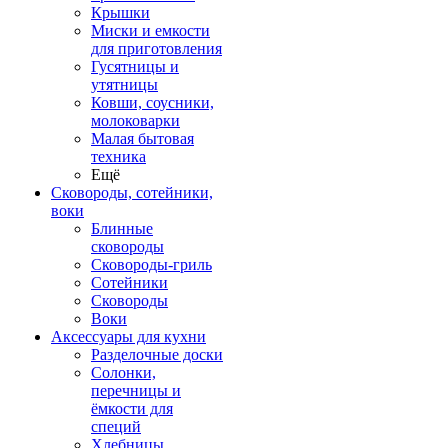
Крышки
Миски и емкости
для приготовления
Гусятницы и
утятницы
Ковши, соусники,
молоковарки
Малая бытовая
техника
Ещё
Сковороды, сотейники,
воки
Блинные
сковороды
Сковороды-гриль
Сотейники
Сковороды
Воки
Аксессуары для кухни
Разделочные доски
Солонки,
перечницы и
ёмкости для
специй
Хлебницы