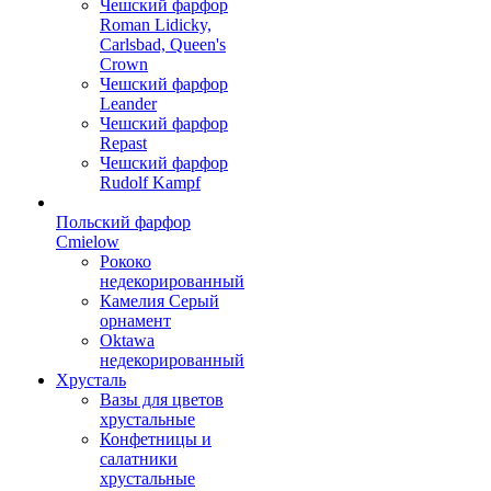
Чешский фарфор
Roman Lidicky,
Carlsbad, Queen's
Crown
Чешский фарфор
Leander
Чешский фарфор
Repast
Чешский фарфор
Rudolf Kampf
Польский фарфор
Сmielow
Рококо
недекорированный
Камелия Серый
орнамент
Oktawa
недекорированный
Хрусталь
Вазы для цветов
хрустальные
Конфетницы и
салатники
хрустальные