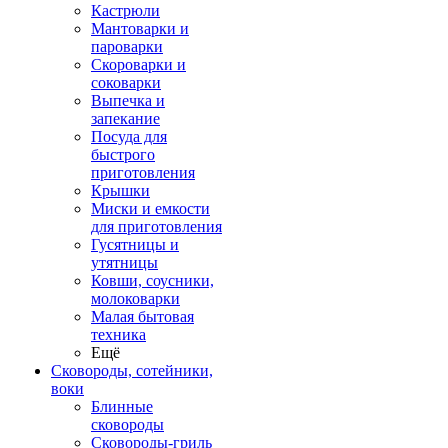
Кастрюли
Мантоварки и
пароварки
Скороварки и
соковарки
Выпечка и
запекание
Посуда для
быстрого
приготовления
Крышки
Миски и емкости
для приготовления
Гусятницы и
утятницы
Ковши, соусники,
молоковарки
Малая бытовая
техника
Ещё
Сковороды, сотейники,
воки
Блинные
сковороды
Сковороды-гриль