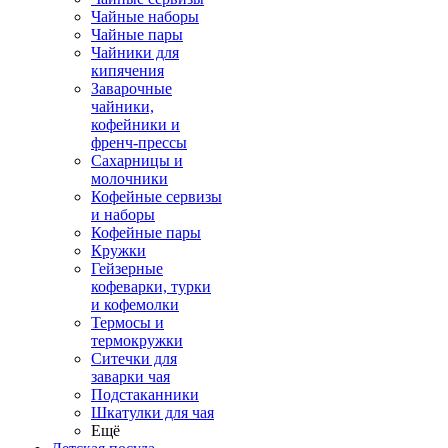
Чайные наборы
Чайные пары
Чайники для
кипячения
Заварочные
чайники,
кофейники и
френч-прессы
Сахарницы и
молочники
Кофейные сервизы
и наборы
Кофейные пары
Кружки
Гейзерные
кофеварки, турки
и кофемолки
Термосы и
термокружки
Ситечки для
заварки чая
Подстаканники
Шкатулки для чая
Ещё