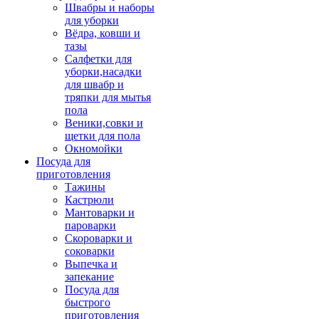
Швабры и наборы
для уборки
Вёдра, ковши и
тазы
Салфетки для
уборки,насадки
для швабр и
тряпки для мытья
пола
Веники,совки и
щетки для пола
Окномойки
Посуда для
приготовления
Тажины
Кастрюли
Мантоварки и
пароварки
Скороварки и
соковарки
Выпечка и
запекание
Посуда для
быстрого
приготовления