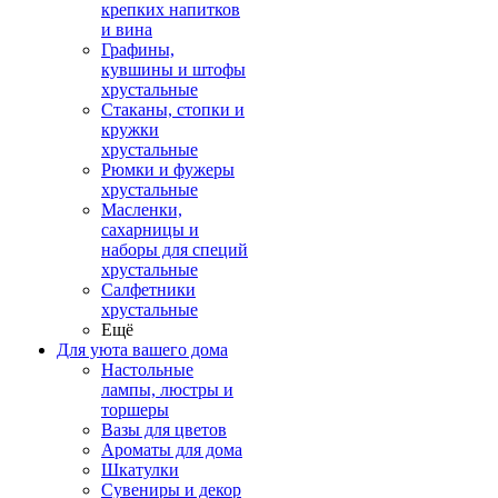
крепких напитков
и вина
Графины,
кувшины и штофы
хрустальные
Стаканы, стопки и
кружки
хрустальные
Рюмки и фужеры
хрустальные
Масленки,
сахарницы и
наборы для специй
хрустальные
Салфетники
хрустальные
Ещё
Для уюта вашего дома
Настольные
лампы, люстры и
торшеры
Вазы для цветов
Ароматы для дома
Шкатулки
Сувениры и декор