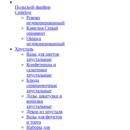
Польский фарфор
Сmielow
Рококо
недекорированный
Камелия Серый
орнамент
Oktawa
недекорированный
Хрусталь
Вазы для цветов
хрустальные
Конфетницы и
салатники
хрустальные
Блюда
сервировочные
хрустальные
Дозы, шкатулки и
копилки
хрустальные
Декор из хрусталя
Вазы для фруктов
и торта
Наборы для