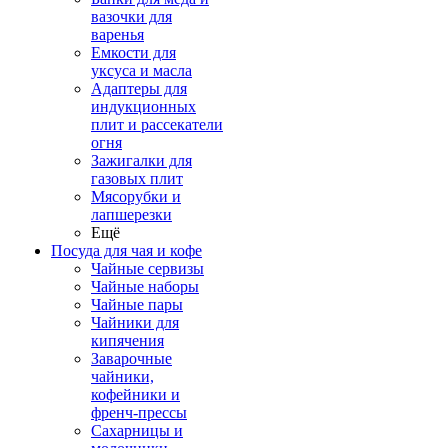
вазочки для
варенья
Емкости для
уксуса и масла
Адаптеры для
индукционных
плит и рассекатели
огня
Зажигалки для
газовых плит
Мясорубки и
лапшерезки
Ещё
Посуда для чая и кофе
Чайные сервизы
Чайные наборы
Чайные пары
Чайники для
кипячения
Заварочные
чайники,
кофейники и
френч-прессы
Сахарницы и