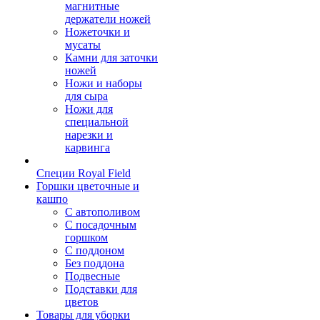
магнитные
держатели ножей
Ножеточки и
мусаты
Камни для заточки
ножей
Ножи и наборы
для сыра
Ножи для
специальной
нарезки и
карвинга
Специи Royal Field
Горшки цветочные и
кашпо
С автополивом
С посадочным
горшком
С поддоном
Без поддона
Подвесные
Подставки для
цветов
Товары для уборки