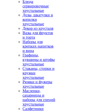
Блюда
сервировочные
хрустальные
Дозы, шкатулки и
копилки
хрустальные
Декор из хрусталя
Вазы для фруктов
и торта
Наборы для
крепких напитков
и вина
Графины,
кувшины и штофы
хрустальные
Стаканы, стопки и
кружки
хрустальные
Рюмки и фужеры
хрустальные
Масленки,
сахарницы и
наборы для специй
хрустальные
Салфетники