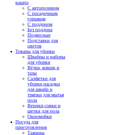
кашпо
С автополивом
С посадочным
горшком
С поддоном
Без поддона
Подвесные
Подставки для
цветов
Товары для уборки
Швабры и наборы
для уборки
Вёдра, ковши и
тазы
Салфетки для
уборки,насадки
для швабр и
тряпки для мытья
пола
Веники,совки и
щетки для пола
Окномойки
Посуда для
приготовления
Тажины