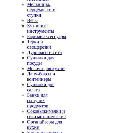
Мельницы.
перцемолки и
ступки
Весы
Кухонные
инструменты
Барные аксессуары
Терки и
овощерезки
Дуршлаги и сита
Сушилки для
посуды
Мелочи для кухни
Ланч-боксы и
контейнеры
Сушилки для
салата
Банки для
сыпучих
продуктов
Соковыжималки и
сита механические
Органайзеры для
кухни
Банки для меда и