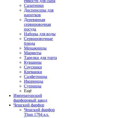
емкости для сыра
Салатники
Диспенсеры для
напитков
Деревянная
сервировочная
посуда
Наборы для воды
Сервировочные
блюда
Менажницы
Мармиты
Тарелки для торта
Кувшины
Соусники
Креманки
Салфетницы
Икорницы
Супницы
Ещё
Императорский
фарфоровый завод
Чешский фарфор
Чешский фарфор
Thun 1794 a.s.