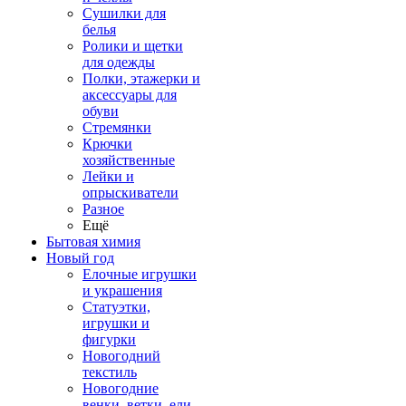
Сушилки для
белья
Ролики и щетки
для одежды
Полки, этажерки и
аксессуары для
обуви
Стремянки
Крючки
хозяйственные
Лейки и
опрыскиватели
Разное
Ещё
Бытовая химия
Новый год
Елочные игрушки
и украшения
Статуэтки,
игрушки и
фигурки
Новогодний
текстиль
Новогодние
венки, ветки, ели