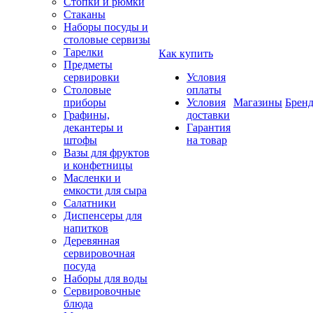
Стопки и рюмки
Стаканы
Наборы посуды и
столовые сервизы
Тарелки
Как купить
Предметы
сервировки
Условия
Столовые
оплаты
приборы
Условия
Магазины
Брен
Графины,
доставки
декантеры и
Гарантия
штофы
на товар
Вазы для фруктов
и конфетницы
Масленки и
емкости для сыра
Салатники
Диспенсеры для
напитков
Деревянная
сервировочная
посуда
Наборы для воды
Сервировочные
блюда