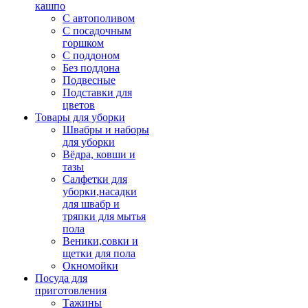
кашпо
С автополивом
С посадочным
горшком
С поддоном
Без поддона
Подвесные
Подставки для
цветов
Товары для уборки
Швабры и наборы
для уборки
Вёдра, ковши и
тазы
Салфетки для
уборки,насадки
для швабр и
тряпки для мытья
пола
Веники,совки и
щетки для пола
Окномойки
Посуда для
приготовления
Тажины