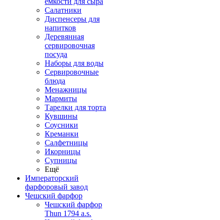
емкости для сыра
Салатники
Диспенсеры для
напитков
Деревянная
сервировочная
посуда
Наборы для воды
Сервировочные
блюда
Менажницы
Мармиты
Тарелки для торта
Кувшины
Соусники
Креманки
Салфетницы
Икорницы
Супницы
Ещё
Императорский
фарфоровый завод
Чешский фарфор
Чешский фарфор
Thun 1794 a.s.