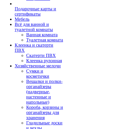
Подарочные карты и
сертификаты
Мебель
Всё для ванной и
туалетной комнаты
Ванная комната
Туалетная комната
Клеенка и скатерти
ПВХ
Скатерти ПВХ
Клеенка рулонная
Хозяйственные мелочи
Сумки и
косметички
Вешалки и полки-
органайзеры
(надверные,
настенные и
напольные)
Короба, корзины и
органайзеры для
хранения
Гладильные доски
и чехлы