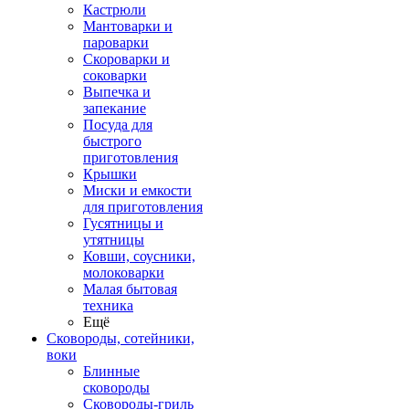
Кастрюли
Мантоварки и
пароварки
Скороварки и
соковарки
Выпечка и
запекание
Посуда для
быстрого
приготовления
Крышки
Миски и емкости
для приготовления
Гусятницы и
утятницы
Ковши, соусники,
молоковарки
Малая бытовая
техника
Ещё
Сковороды, сотейники,
воки
Блинные
сковороды
Сковороды-гриль