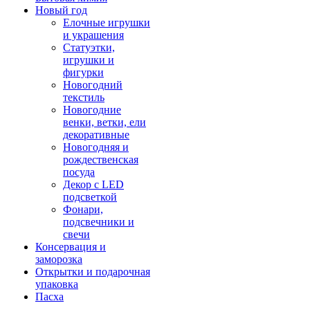
Новый год
Елочные игрушки
и украшения
Статуэтки,
игрушки и
фигурки
Новогодний
текстиль
Новогодние
венки, ветки, ели
декоративные
Новогодняя и
рождественская
посуда
Декор с LED
подсветкой
Фонари,
подсвечники и
свечи
Консервация и
заморозка
Открытки и подарочная
упаковка
Пасха