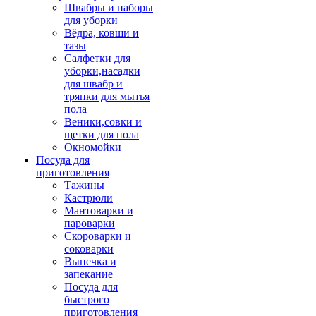
Швабры и наборы
для уборки
Вёдра, ковши и
тазы
Салфетки для
уборки,насадки
для швабр и
тряпки для мытья
пола
Веники,совки и
щетки для пола
Окномойки
Посуда для
приготовления
Тажины
Кастрюли
Мантоварки и
пароварки
Скороварки и
соковарки
Выпечка и
запекание
Посуда для
быстрого
приготовления