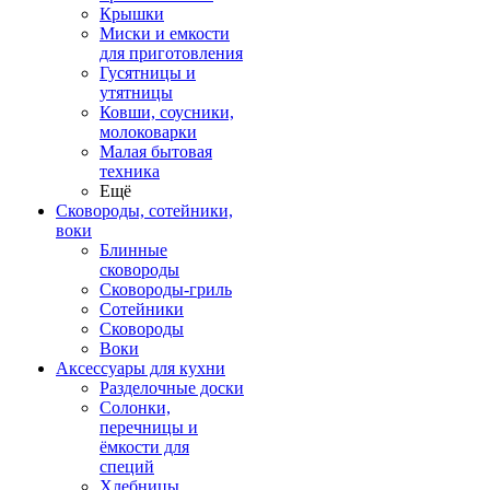
Крышки
Миски и емкости
для приготовления
Гусятницы и
утятницы
Ковши, соусники,
молоковарки
Малая бытовая
техника
Ещё
Сковороды, сотейники,
воки
Блинные
сковороды
Сковороды-гриль
Сотейники
Сковороды
Воки
Аксессуары для кухни
Разделочные доски
Солонки,
перечницы и
ёмкости для
специй
Хлебницы