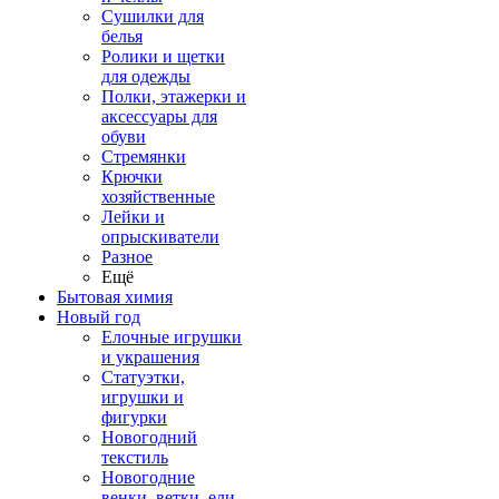
Сушилки для
белья
Ролики и щетки
для одежды
Полки, этажерки и
аксессуары для
обуви
Стремянки
Крючки
хозяйственные
Лейки и
опрыскиватели
Разное
Ещё
Бытовая химия
Новый год
Елочные игрушки
и украшения
Статуэтки,
игрушки и
фигурки
Новогодний
текстиль
Новогодние
венки, ветки, ели