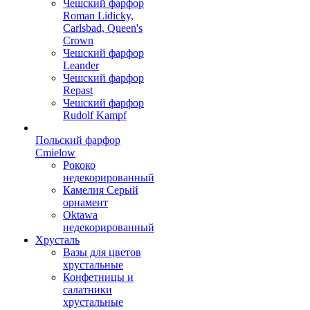
Чешский фарфор
Roman Lidicky,
Carlsbad, Queen's
Crown
Чешский фарфор
Leander
Чешский фарфор
Repast
Чешский фарфор
Rudolf Kampf
Польский фарфор
Сmielow
Рококо
недекорированный
Камелия Серый
орнамент
Oktawa
недекорированный
Хрусталь
Вазы для цветов
хрустальные
Конфетницы и
салатники
хрустальные