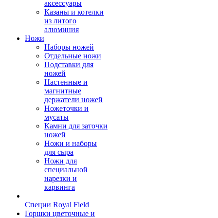
аксессуары
Казаны и котелки
из литого
алюминия
Ножи
Наборы ножей
Отдельные ножи
Подставки для
ножей
Настенные и
магнитные
держатели ножей
Ножеточки и
мусаты
Камни для заточки
ножей
Ножи и наборы
для сыра
Ножи для
специальной
нарезки и
карвинга
Специи Royal Field
Горшки цветочные и