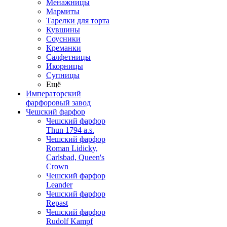
Менажницы
Мармиты
Тарелки для торта
Кувшины
Соусники
Креманки
Салфетницы
Икорницы
Супницы
Ещё
Императорский
фарфоровый завод
Чешский фарфор
Чешский фарфор
Thun 1794 a.s.
Чешский фарфор
Roman Lidicky,
Carlsbad, Queen's
Crown
Чешский фарфор
Leander
Чешский фарфор
Repast
Чешский фарфор
Rudolf Kampf