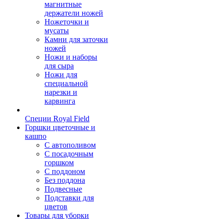
магнитные
держатели ножей
Ножеточки и
мусаты
Камни для заточки
ножей
Ножи и наборы
для сыра
Ножи для
специальной
нарезки и
карвинга
Специи Royal Field
Горшки цветочные и
кашпо
С автополивом
С посадочным
горшком
С поддоном
Без поддона
Подвесные
Подставки для
цветов
Товары для уборки