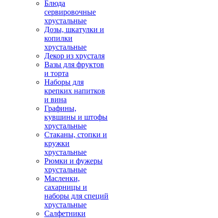
Блюда
сервировочные
хрустальные
Дозы, шкатулки и
копилки
хрустальные
Декор из хрусталя
Вазы для фруктов
и торта
Наборы для
крепких напитков
и вина
Графины,
кувшины и штофы
хрустальные
Стаканы, стопки и
кружки
хрустальные
Рюмки и фужеры
хрустальные
Масленки,
сахарницы и
наборы для специй
хрустальные
Салфетники