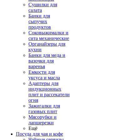
Сушилки для
салата
Банки для
сыпучих
продуктов
Соковыжималки и
сита механические
Органайзеры для
кухни
Банки для меда и
вазочки для
варенья
Емкости для
уксуса и масла
Адаптеры для
индукционных
плит и рассекатели
огня
Зажигалки для
газовых плит
Мясорубки и
лапшерезки
Ещё
Посуда для чая и кофе
Чайные сервизы