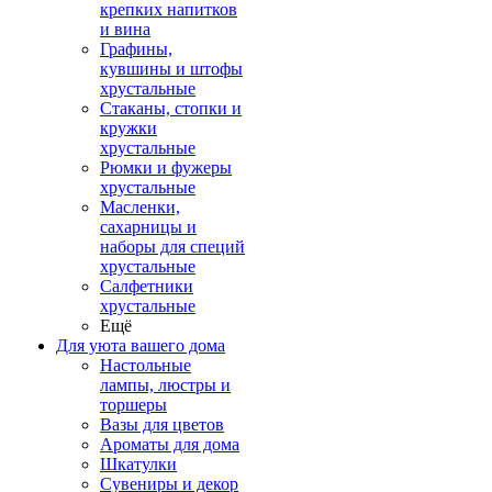
крепких напитков
и вина
Графины,
кувшины и штофы
хрустальные
Стаканы, стопки и
кружки
хрустальные
Рюмки и фужеры
хрустальные
Масленки,
сахарницы и
наборы для специй
хрустальные
Салфетники
хрустальные
Ещё
Для уюта вашего дома
Настольные
лампы, люстры и
торшеры
Вазы для цветов
Ароматы для дома
Шкатулки
Сувениры и декор