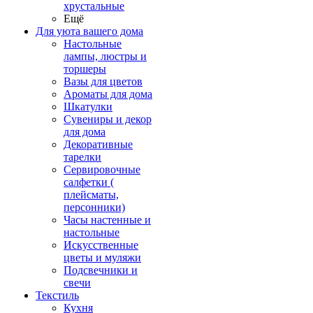
хрустальные
Ещё
Для уюта вашего дома
Настольные
лампы, люстры и
торшеры
Вазы для цветов
Ароматы для дома
Шкатулки
Сувениры и декор
для дома
Декоративные
тарелки
Сервировочные
салфетки (
плейсматы,
персонники)
Часы настенные и
настольные
Искусственные
цветы и муляжи
Подсвечники и
свечи
Текстиль
Кухня