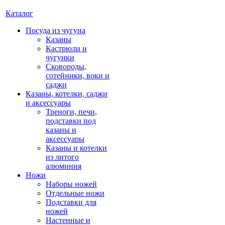
Каталог
Посуда из чугуна
Казаны
Кастрюли и
чугунки
Сковороды,
сотейники, воки и
саджи
Казаны, котелки, саджи
и аксессуары
Треноги, печи,
подставки под
казаны и
аксессуары
Казаны и котелки
из литого
алюминия
Ножи
Наборы ножей
Отдельные ножи
Подставки для
ножей
Настенные и