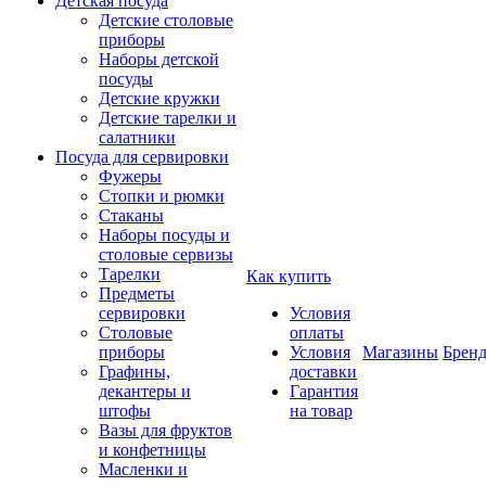
Детская посуда
Детские столовые
приборы
Наборы детской
посуды
Детские кружки
Детские тарелки и
салатники
Посуда для сервировки
Фужеры
Стопки и рюмки
Стаканы
Наборы посуды и
столовые сервизы
Тарелки
Как купить
Предметы
сервировки
Условия
Столовые
оплаты
приборы
Условия
Магазины
Брен
Графины,
доставки
декантеры и
Гарантия
штофы
на товар
Вазы для фруктов
и конфетницы
Масленки и