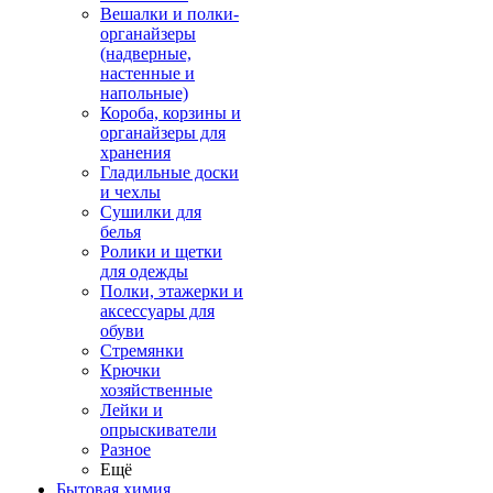
Вешалки и полки-
органайзеры
(надверные,
настенные и
напольные)
Короба, корзины и
органайзеры для
хранения
Гладильные доски
и чехлы
Сушилки для
белья
Ролики и щетки
для одежды
Полки, этажерки и
аксессуары для
обуви
Стремянки
Крючки
хозяйственные
Лейки и
опрыскиватели
Разное
Ещё
Бытовая химия