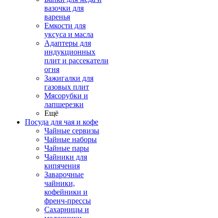
вазочки для
варенья
Емкости для
уксуса и масла
Адаптеры для
индукционных
плит и рассекатели
огня
Зажигалки для
газовых плит
Мясорубки и
лапшерезки
Ещё
Посуда для чая и кофе
Чайные сервизы
Чайные наборы
Чайные пары
Чайники для
кипячения
Заварочные
чайники,
кофейники и
френч-прессы
Сахарницы и