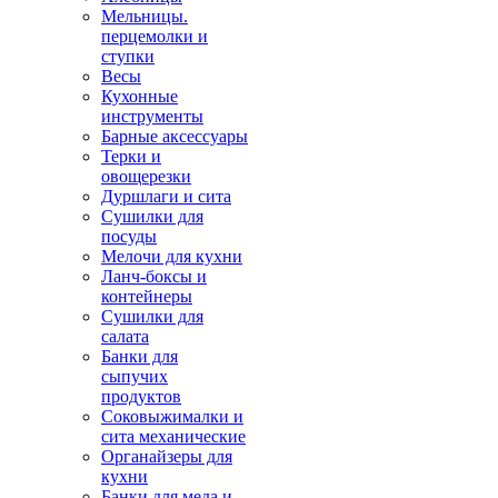
Мельницы.
перцемолки и
ступки
Весы
Кухонные
инструменты
Барные аксессуары
Терки и
овощерезки
Дуршлаги и сита
Сушилки для
посуды
Мелочи для кухни
Ланч-боксы и
контейнеры
Сушилки для
салата
Банки для
сыпучих
продуктов
Соковыжималки и
сита механические
Органайзеры для
кухни
Банки для меда и