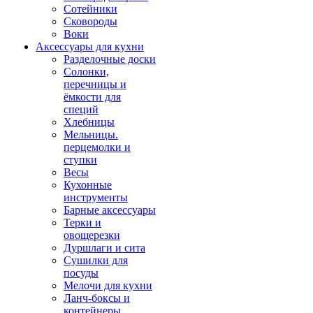
Сотейники
Сковороды
Воки
Аксессуары для кухни
Разделочные доски
Солонки,
перечницы и
ёмкости для
специй
Хлебницы
Мельницы.
перцемолки и
ступки
Весы
Кухонные
инструменты
Барные аксессуары
Терки и
овощерезки
Дуршлаги и сита
Сушилки для
посуды
Мелочи для кухни
Ланч-боксы и
контейнеры