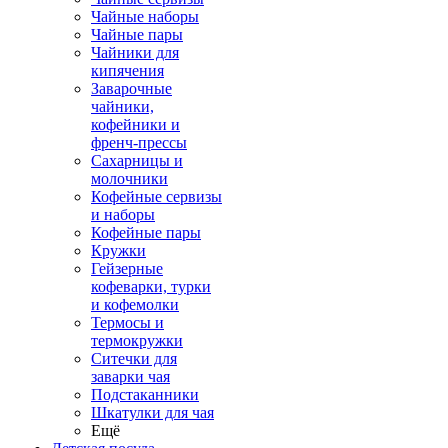
Чайные наборы
Чайные пары
Чайники для
кипячения
Заварочные
чайники,
кофейники и
френч-прессы
Сахарницы и
молочники
Кофейные сервизы
и наборы
Кофейные пары
Кружки
Гейзерные
кофеварки, турки
и кофемолки
Термосы и
термокружки
Ситечки для
заварки чая
Подстаканники
Шкатулки для чая
Ещё