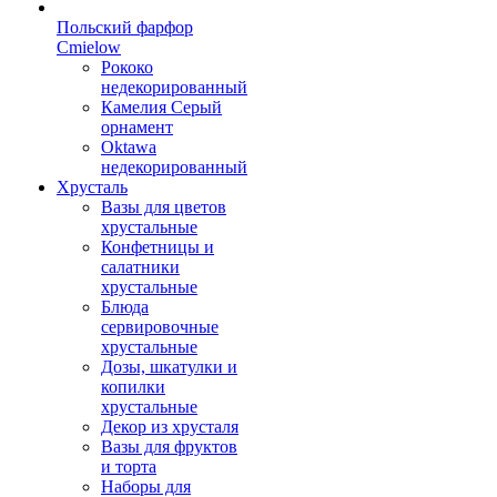
Польский фарфор
Сmielow
Рококо
недекорированный
Камелия Серый
орнамент
Oktawa
недекорированный
Хрусталь
Вазы для цветов
хрустальные
Конфетницы и
салатники
хрустальные
Блюда
сервировочные
хрустальные
Дозы, шкатулки и
копилки
хрустальные
Декор из хрусталя
Вазы для фруктов
и торта
Наборы для