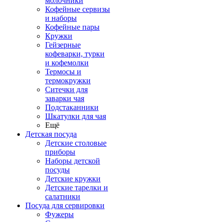
молочники
Кофейные сервизы
и наборы
Кофейные пары
Кружки
Гейзерные
кофеварки, турки
и кофемолки
Термосы и
термокружки
Ситечки для
заварки чая
Подстаканники
Шкатулки для чая
Ещё
Детская посуда
Детские столовые
приборы
Наборы детской
посуды
Детские кружки
Детские тарелки и
салатники
Посуда для сервировки
Фужеры