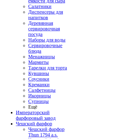
емкости для сыра
Салатники
Диспенсеры для
напитков
Деревянная
сервировочная
посуда
Наборы для воды
Сервировочные
блюда
Менажницы
Мармиты
Тарелки для торта
Кувшины
Соусники
Креманки
Салфетницы
Икорницы
Супницы
Ещё
Императорский
фарфоровый завод
Чешский фарфор
Чешский фарфор
Thun 1794 a.s.