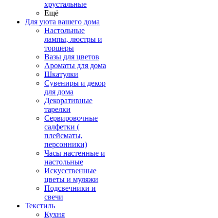
хрустальные
Ещё
Для уюта вашего дома
Настольные
лампы, люстры и
торшеры
Вазы для цветов
Ароматы для дома
Шкатулки
Сувениры и декор
для дома
Декоративные
тарелки
Сервировочные
салфетки (
плейсматы,
персонники)
Часы настенные и
настольные
Искусственные
цветы и муляжи
Подсвечники и
свечи
Текстиль
Кухня