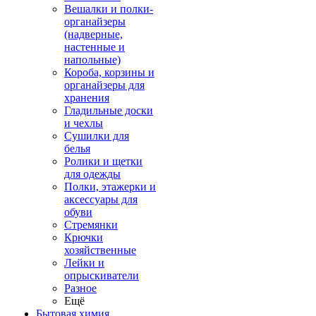
Вешалки и полки-
органайзеры
(надверные,
настенные и
напольные)
Короба, корзины и
органайзеры для
хранения
Гладильные доски
и чехлы
Сушилки для
белья
Ролики и щетки
для одежды
Полки, этажерки и
аксессуары для
обуви
Стремянки
Крючки
хозяйственные
Лейки и
опрыскиватели
Разное
Ещё
Бытовая химия