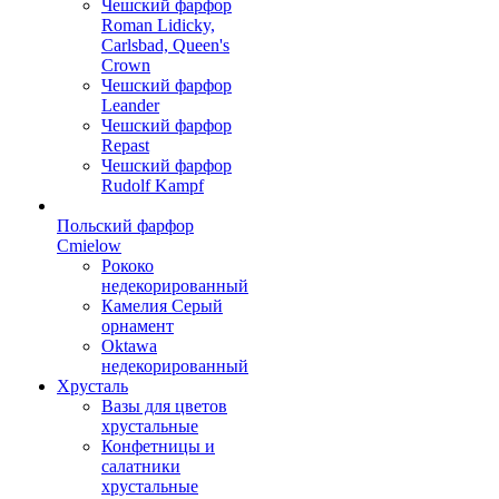
Чешский фарфор
Roman Lidicky,
Carlsbad, Queen's
Crown
Чешский фарфор
Leander
Чешский фарфор
Repast
Чешский фарфор
Rudolf Kampf
Польский фарфор
Сmielow
Рококо
недекорированный
Камелия Серый
орнамент
Oktawa
недекорированный
Хрусталь
Вазы для цветов
хрустальные
Конфетницы и
салатники
хрустальные