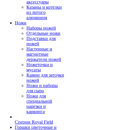
аксессуары
Казаны и котелки
из литого
алюминия
Ножи
Наборы ножей
Отдельные ножи
Подставки для
ножей
Настенные и
магнитные
держатели ножей
Ножеточки и
мусаты
Камни для заточки
ножей
Ножи и наборы
для сыра
Ножи для
специальной
нарезки и
карвинга
Специи Royal Field
Горшки цветочные и