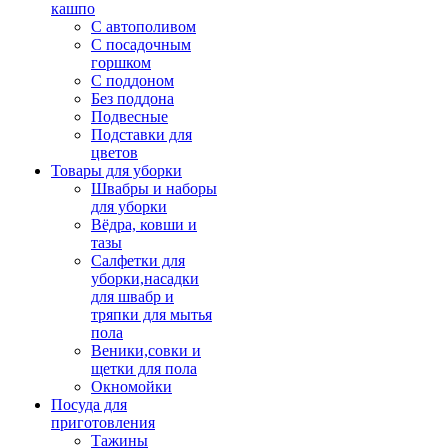
кашпо
С автополивом
С посадочным
горшком
С поддоном
Без поддона
Подвесные
Подставки для
цветов
Товары для уборки
Швабры и наборы
для уборки
Вёдра, ковши и
тазы
Салфетки для
уборки,насадки
для швабр и
тряпки для мытья
пола
Веники,совки и
щетки для пола
Окномойки
Посуда для
приготовления
Тажины