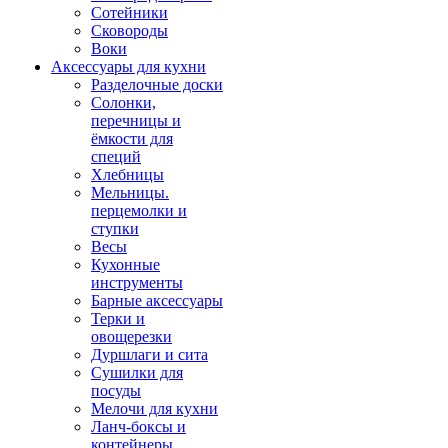
Сотейники
Сковороды
Воки
Аксессуары для кухни
Разделочные доски
Солонки,
перечницы и
ёмкости для
специй
Хлебницы
Мельницы.
перцемолки и
ступки
Весы
Кухонные
инструменты
Барные аксессуары
Терки и
овощерезки
Дуршлаги и сита
Сушилки для
посуды
Мелочи для кухни
Ланч-боксы и
контейнеры