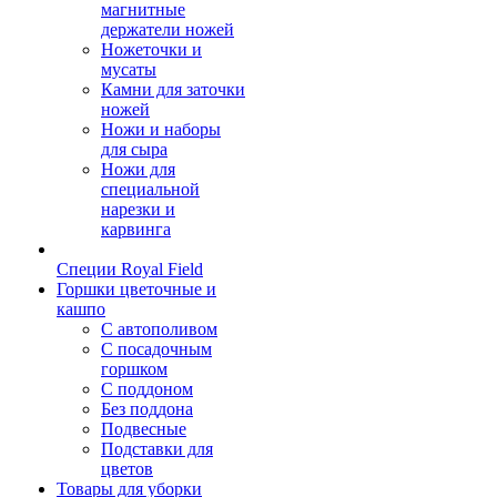
магнитные
держатели ножей
Ножеточки и
мусаты
Камни для заточки
ножей
Ножи и наборы
для сыра
Ножи для
специальной
нарезки и
карвинга
Специи Royal Field
Горшки цветочные и
кашпо
С автополивом
С посадочным
горшком
С поддоном
Без поддона
Подвесные
Подставки для
цветов
Товары для уборки