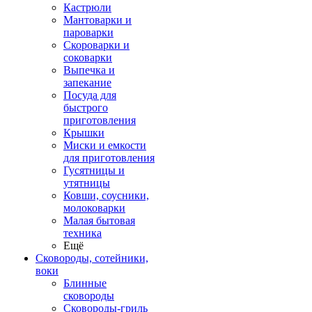
Кастрюли
Мантоварки и
пароварки
Скороварки и
соковарки
Выпечка и
запекание
Посуда для
быстрого
приготовления
Крышки
Миски и емкости
для приготовления
Гусятницы и
утятницы
Ковши, соусники,
молоковарки
Малая бытовая
техника
Ещё
Сковороды, сотейники,
воки
Блинные
сковороды
Сковороды-гриль