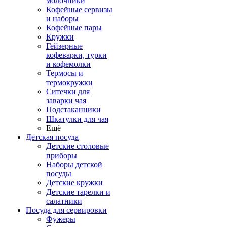
молочники
Кофейные сервизы
и наборы
Кофейные пары
Кружки
Гейзерные
кофеварки, турки
и кофемолки
Термосы и
термокружки
Ситечки для
заварки чая
Подстаканники
Шкатулки для чая
Ещё
Детская посуда
Детские столовые
приборы
Наборы детской
посуды
Детские кружки
Детские тарелки и
салатники
Посуда для сервировки
Фужеры