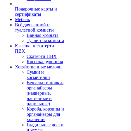
Подарочные карты и
сертификаты
Мебель
Всё для ванной и
туалетной комнаты
Ванная комната
Туалетная комната
Клеенка и скатерти
ПВХ
Скатерти ПВХ
Клеенка рулонная
Хозяйственные мелочи
Сумки и
косметички
Вешалки и полки-
органайзеры
(надверные,
настенные и
напольные)
Короба, корзины и
органайзеры для
хранения
Гладильные доски
и чехлы