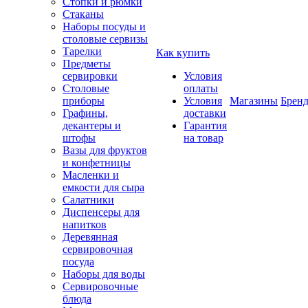
Стопки и рюмки
Стаканы
Наборы посуды и
столовые сервизы
Тарелки
Как купить
Предметы
сервировки
Условия
Столовые
оплаты
приборы
Условия
Магазины
Брен
Графины,
доставки
декантеры и
Гарантия
штофы
на товар
Вазы для фруктов
и конфетницы
Масленки и
емкости для сыра
Салатники
Диспенсеры для
напитков
Деревянная
сервировочная
посуда
Наборы для воды
Сервировочные
блюда