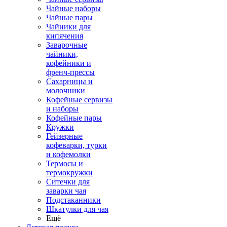
Чайные наборы
Чайные пары
Чайники для
кипячения
Заварочные
чайники,
кофейники и
френч-прессы
Сахарницы и
молочники
Кофейные сервизы
и наборы
Кофейные пары
Кружки
Гейзерные
кофеварки, турки
и кофемолки
Термосы и
термокружки
Ситечки для
заварки чая
Подстаканники
Шкатулки для чая
Ещё