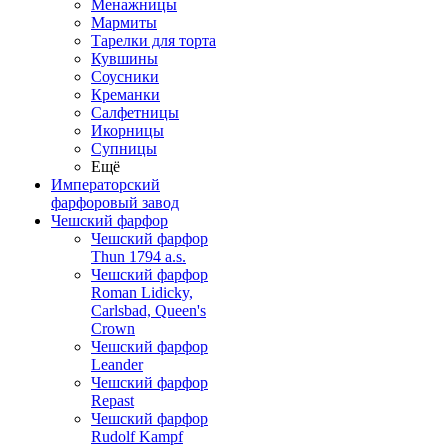
Менажницы
Мармиты
Тарелки для торта
Кувшины
Соусники
Креманки
Салфетницы
Икорницы
Супницы
Ещё
Императорский
фарфоровый завод
Чешский фарфор
Чешский фарфор
Thun 1794 a.s.
Чешский фарфор
Roman Lidicky,
Carlsbad, Queen's
Crown
Чешский фарфор
Leander
Чешский фарфор
Repast
Чешский фарфор
Rudolf Kampf