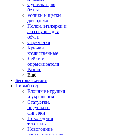
Сушилки для
белья
Ролики и щетки
для одежды
Полки, этажерки и
аксессуары для
обуви
Стремянки
Крючки
хозяйственные
Лейки и
опрыскиватели
Разное
Ещё
Бытовая химия
Новый год
Елочные игрушки
и украшения
Статуэтки,
игрушки и
фигурки
Новогодний
текстиль
Новогодние
венки, ветки, ели