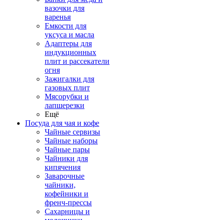
вазочки для
варенья
Емкости для
уксуса и масла
Адаптеры для
индукционных
плит и рассекатели
огня
Зажигалки для
газовых плит
Мясорубки и
лапшерезки
Ещё
Посуда для чая и кофе
Чайные сервизы
Чайные наборы
Чайные пары
Чайники для
кипячения
Заварочные
чайники,
кофейники и
френч-прессы
Сахарницы и