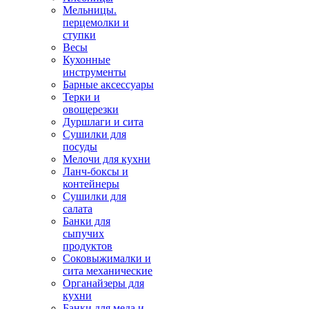
Мельницы.
перцемолки и
ступки
Весы
Кухонные
инструменты
Барные аксессуары
Терки и
овощерезки
Дуршлаги и сита
Сушилки для
посуды
Мелочи для кухни
Ланч-боксы и
контейнеры
Сушилки для
салата
Банки для
сыпучих
продуктов
Соковыжималки и
сита механические
Органайзеры для
кухни
Банки для меда и