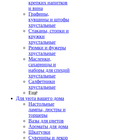
крепких напитков
и вина
Графины,
кувшины и штофы
хрустальные
Стаканы, стопки и
кружки
хрустальные
Рюмки и фужеры
хрустальные
Масленки,
сахарницы и
наборы для специй
хрустальные
Салфетники
хрустальные
Ещё
Для уюта вашего дома
Настольные
лампы, люстры и
торшеры
Вазы для цветов
Ароматы для дома
Шкатулки
Сувениры и декор