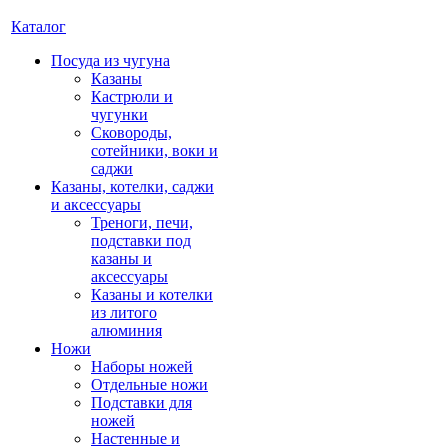
Каталог
Посуда из чугуна
Казаны
Кастрюли и
чугунки
Сковороды,
сотейники, воки и
саджи
Казаны, котелки, саджи
и аксессуары
Треноги, печи,
подставки под
казаны и
аксессуары
Казаны и котелки
из литого
алюминия
Ножи
Наборы ножей
Отдельные ножи
Подставки для
ножей
Настенные и