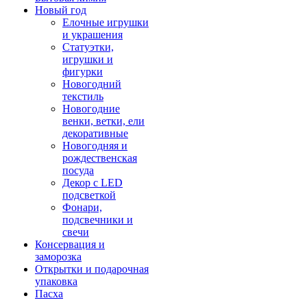
Новый год
Елочные игрушки
и украшения
Статуэтки,
игрушки и
фигурки
Новогодний
текстиль
Новогодние
венки, ветки, ели
декоративные
Новогодняя и
рождественская
посуда
Декор с LED
подсветкой
Фонари,
подсвечники и
свечи
Консервация и
заморозка
Открытки и подарочная
упаковка
Пасха