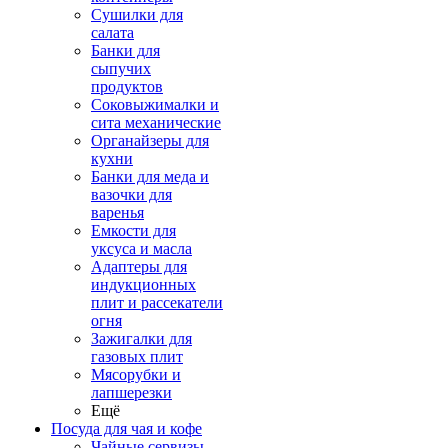
Сушилки для
салата
Банки для
сыпучих
продуктов
Соковыжималки и
сита механические
Органайзеры для
кухни
Банки для меда и
вазочки для
варенья
Емкости для
уксуса и масла
Адаптеры для
индукционных
плит и рассекатели
огня
Зажигалки для
газовых плит
Мясорубки и
лапшерезки
Ещё
Посуда для чая и кофе
Чайные сервизы