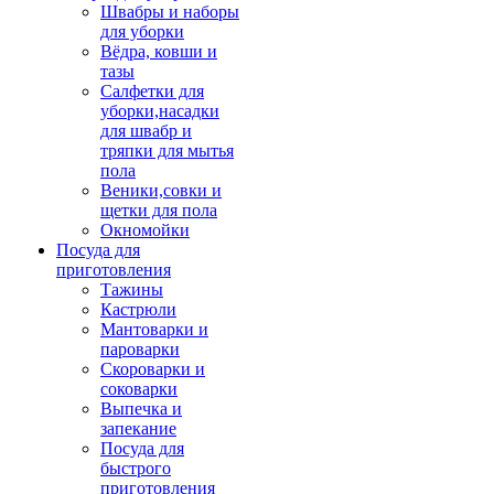
Швабры и наборы
для уборки
Вёдра, ковши и
тазы
Салфетки для
уборки,насадки
для швабр и
тряпки для мытья
пола
Веники,совки и
щетки для пола
Окномойки
Посуда для
приготовления
Тажины
Кастрюли
Мантоварки и
пароварки
Скороварки и
соковарки
Выпечка и
запекание
Посуда для
быстрого
приготовления