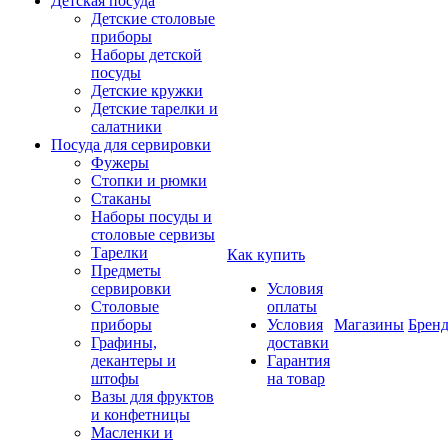
Детская посуда
Детские столовые
приборы
Наборы детской
посуды
Детские кружки
Детские тарелки и
салатники
Посуда для сервировки
Фужеры
Стопки и рюмки
Стаканы
Наборы посуды и
столовые сервизы
Тарелки
Как купить
Предметы
сервировки
Условия
Столовые
оплаты
приборы
Условия
Магазины
Брен
Графины,
доставки
декантеры и
Гарантия
штофы
на товар
Вазы для фруктов
и конфетницы
Масленки и