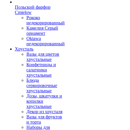
Польский фарфор
Сmielow
Рококо
недекорированный
Камелия Серый
орнамент
Oktawa
недекорированный
Хрусталь
Вазы для цветов
хрустальные
Конфетницы и
салатники
хрустальные
Блюда
сервировочные
хрустальные
Дозы, шкатулки и
копилки
хрустальные
Декор из хрусталя
Вазы для фруктов
и торта
Наборы для