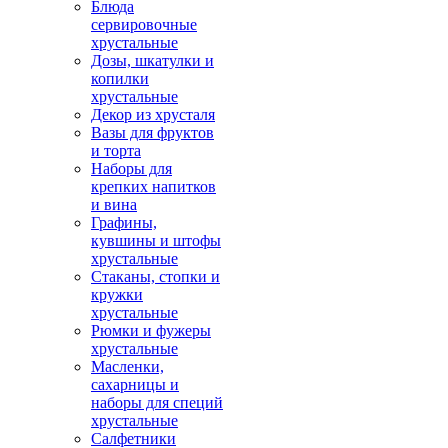
Блюда
сервировочные
хрустальные
Дозы, шкатулки и
копилки
хрустальные
Декор из хрусталя
Вазы для фруктов
и торта
Наборы для
крепких напитков
и вина
Графины,
кувшины и штофы
хрустальные
Стаканы, стопки и
кружки
хрустальные
Рюмки и фужеры
хрустальные
Масленки,
сахарницы и
наборы для специй
хрустальные
Салфетники