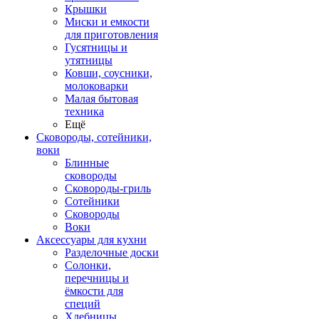
Крышки
Миски и емкости
для приготовления
Гусятницы и
утятницы
Ковши, соусники,
молоковарки
Малая бытовая
техника
Ещё
Сковороды, сотейники,
воки
Блинные
сковороды
Сковороды-гриль
Сотейники
Сковороды
Воки
Аксессуары для кухни
Разделочные доски
Солонки,
перечницы и
ёмкости для
специй
Хлебницы