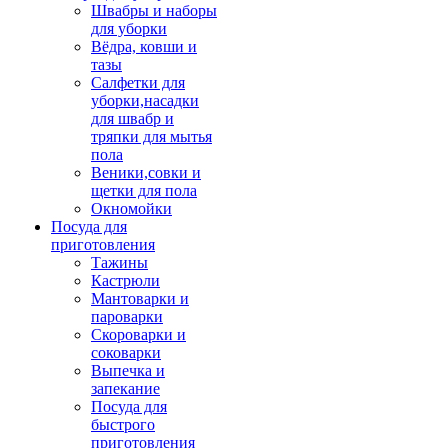
Швабры и наборы
для уборки
Вёдра, ковши и
тазы
Салфетки для
уборки,насадки
для швабр и
тряпки для мытья
пола
Веники,совки и
щетки для пола
Окномойки
Посуда для
приготовления
Тажины
Кастрюли
Мантоварки и
пароварки
Скороварки и
соковарки
Выпечка и
запекание
Посуда для
быстрого
приготовления