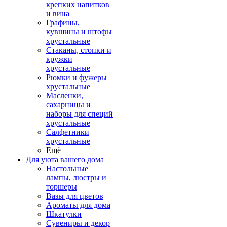
крепких напитков
и вина
Графины,
кувшины и штофы
хрустальные
Стаканы, стопки и
кружки
хрустальные
Рюмки и фужеры
хрустальные
Масленки,
сахарницы и
наборы для специй
хрустальные
Салфетники
хрустальные
Ещё
Для уюта вашего дома
Настольные
лампы, люстры и
торшеры
Вазы для цветов
Ароматы для дома
Шкатулки
Сувениры и декор