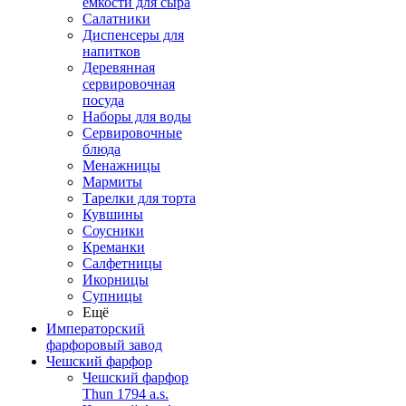
емкости для сыра
Салатники
Диспенсеры для
напитков
Деревянная
сервировочная
посуда
Наборы для воды
Сервировочные
блюда
Менажницы
Мармиты
Тарелки для торта
Кувшины
Соусники
Креманки
Салфетницы
Икорницы
Супницы
Ещё
Императорский
фарфоровый завод
Чешский фарфор
Чешский фарфор
Thun 1794 a.s.