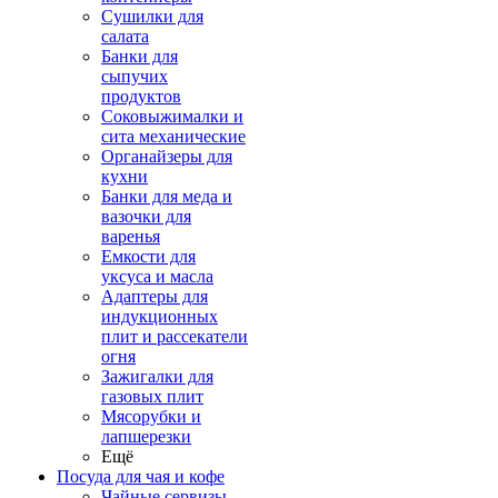
Сушилки для
салата
Банки для
сыпучих
продуктов
Соковыжималки и
сита механические
Органайзеры для
кухни
Банки для меда и
вазочки для
варенья
Емкости для
уксуса и масла
Адаптеры для
индукционных
плит и рассекатели
огня
Зажигалки для
газовых плит
Мясорубки и
лапшерезки
Ещё
Посуда для чая и кофе
Чайные сервизы