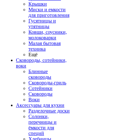
Крышки
Миски и емкости
для приготовления
Гусятницы и
утятницы
Ковши, соусники,
молоковарки
Малая бытовая
техника
Ещё
Сковороды, сотейники,
воки
Блинные
сковороды
Сковороды-гриль
Сотейники
Сковороды
Воки
Аксессуары для кухни
Разделочные доски
Солонки,
перечницы и
ёмкости для
специй
Хлебницы