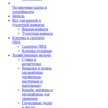
Подарочные карты и
сертификаты
Мебель
Всё для ванной и
туалетной комнаты
Ванная комната
Туалетная комната
Клеенка и скатерти
ПВХ
Скатерти ПВХ
Клеенка рулонная
Хозяйственные мелочи
Сумки и
косметички
Вешалки и полки-
органайзеры
(надверные,
настенные и
напольные)
Короба, корзины и
органайзеры для
хранения
Гладильные доски
и чехлы