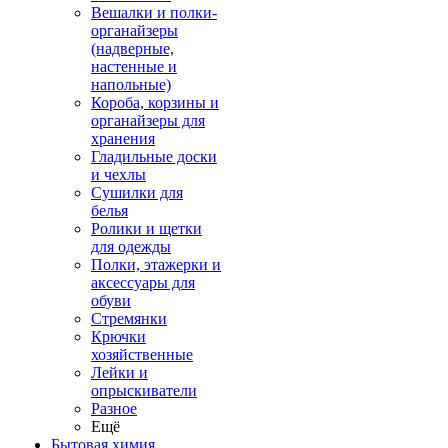
Вешалки и полки-
органайзеры
(надверные,
настенные и
напольные)
Короба, корзины и
органайзеры для
хранения
Гладильные доски
и чехлы
Сушилки для
белья
Ролики и щетки
для одежды
Полки, этажерки и
аксессуары для
обуви
Стремянки
Крючки
хозяйственные
Лейки и
опрыскиватели
Разное
Ещё
Бытовая химия