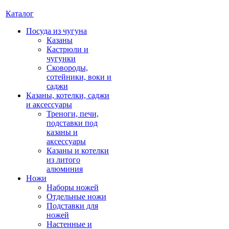
Каталог
Посуда из чугуна
Казаны
Кастрюли и
чугунки
Сковороды,
сотейники, воки и
саджи
Казаны, котелки, саджи
и аксессуары
Треноги, печи,
подставки под
казаны и
аксессуары
Казаны и котелки
из литого
алюминия
Ножи
Наборы ножей
Отдельные ножи
Подставки для
ножей
Настенные и