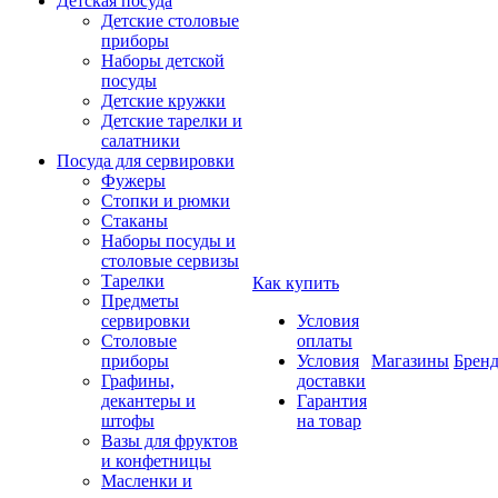
Детская посуда
Детские столовые
приборы
Наборы детской
посуды
Детские кружки
Детские тарелки и
салатники
Посуда для сервировки
Фужеры
Стопки и рюмки
Стаканы
Наборы посуды и
столовые сервизы
Тарелки
Как купить
Предметы
сервировки
Условия
Столовые
оплаты
приборы
Условия
Магазины
Брен
Графины,
доставки
декантеры и
Гарантия
штофы
на товар
Вазы для фруктов
и конфетницы
Масленки и