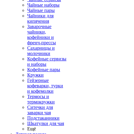
Чайные наборы
Чайные пары
Чайники для
кипячения
Заварочные
чайники,
кофейники и
френч-прессы
Сахарницы и
молочники
Кофейные сервизы
и наборы
Кофейные пары
Кружки
Гейзерные
кофеварки, турки
и кофемолки
Термосы и
термокружки
Ситечки для
заварки чая
Подстаканники
Шкатулки для чая
Ещё