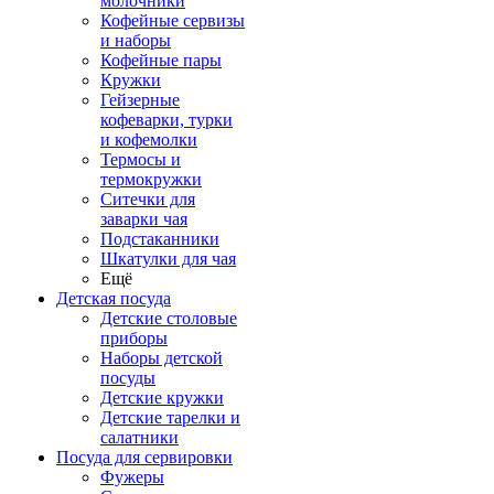
молочники
Кофейные сервизы
и наборы
Кофейные пары
Кружки
Гейзерные
кофеварки, турки
и кофемолки
Термосы и
термокружки
Ситечки для
заварки чая
Подстаканники
Шкатулки для чая
Ещё
Детская посуда
Детские столовые
приборы
Наборы детской
посуды
Детские кружки
Детские тарелки и
салатники
Посуда для сервировки
Фужеры