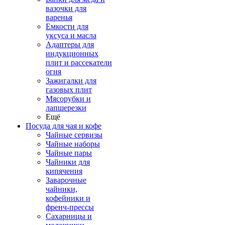
вазочки для
варенья
Емкости для
уксуса и масла
Адаптеры для
индукционных
плит и рассекатели
огня
Зажигалки для
газовых плит
Мясорубки и
лапшерезки
Ещё
Посуда для чая и кофе
Чайные сервизы
Чайные наборы
Чайные пары
Чайники для
кипячения
Заварочные
чайники,
кофейники и
френч-прессы
Сахарницы и