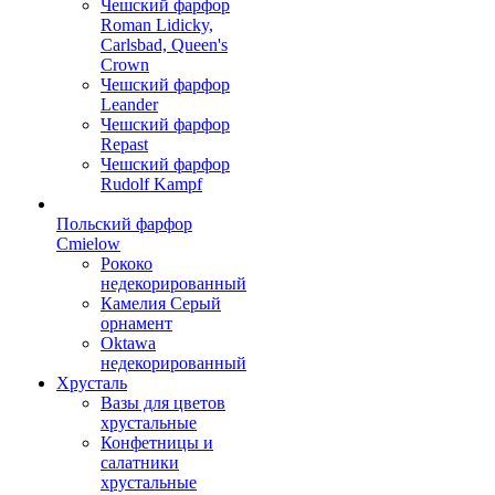
Чешский фарфор
Roman Lidicky,
Carlsbad, Queen's
Crown
Чешский фарфор
Leander
Чешский фарфор
Repast
Чешский фарфор
Rudolf Kampf
Польский фарфор
Сmielow
Рококо
недекорированный
Камелия Серый
орнамент
Oktawa
недекорированный
Хрусталь
Вазы для цветов
хрустальные
Конфетницы и
салатники
хрустальные