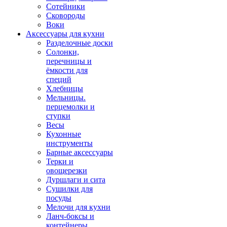
Сотейники
Сковороды
Воки
Аксессуары для кухни
Разделочные доски
Солонки,
перечницы и
ёмкости для
специй
Хлебницы
Мельницы.
перцемолки и
ступки
Весы
Кухонные
инструменты
Барные аксессуары
Терки и
овощерезки
Дуршлаги и сита
Сушилки для
посуды
Мелочи для кухни
Ланч-боксы и
контейнеры