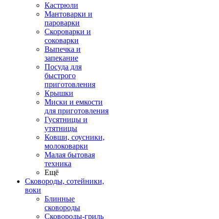
Кастрюли
Мантоварки и
пароварки
Скороварки и
соковарки
Выпечка и
запекание
Посуда для
быстрого
приготовления
Крышки
Миски и емкости
для приготовления
Гусятницы и
утятницы
Ковши, соусники,
молоковарки
Малая бытовая
техника
Ещё
Сковороды, сотейники,
воки
Блинные
сковороды
Сковороды-гриль