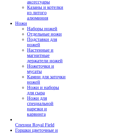
аксессуары
Казаны и котелки
из литого
алюминия
Ножи
Наборы ножей
Отдельные ножи
Подставки для
ножей
Настенные и
магнитные
держатели ножей
Ножеточки и
мусаты
Камни для заточки
ножей
Ножи и наборы
для сыра
Ножи для
специальной
нарезки и
карвинга
Специи Royal Field
Горшки цветочные и