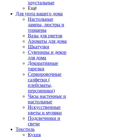
хрустальные
Ещё
Для уюта вашего дома
Настольные
лампы, люстры и
торшеры
Вазы для цветов
Ароматы для дома
Шкатулки
Сувениры и декор
для дома
Декоративные
тарелки
Сервировочные
салфетки (
плейсматы,
персонники)
Часы настенные и
настольные
Искусственные
цветы и муляжи
Подсвечники и
свечи
Текстиль
Кухня