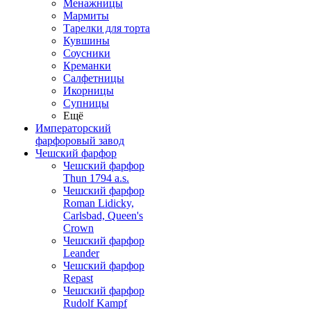
Менажницы
Мармиты
Тарелки для торта
Кувшины
Соусники
Креманки
Салфетницы
Икорницы
Супницы
Ещё
Императорский
фарфоровый завод
Чешский фарфор
Чешский фарфор
Thun 1794 a.s.
Чешский фарфор
Roman Lidicky,
Carlsbad, Queen's
Crown
Чешский фарфор
Leander
Чешский фарфор
Repast
Чешский фарфор
Rudolf Kampf