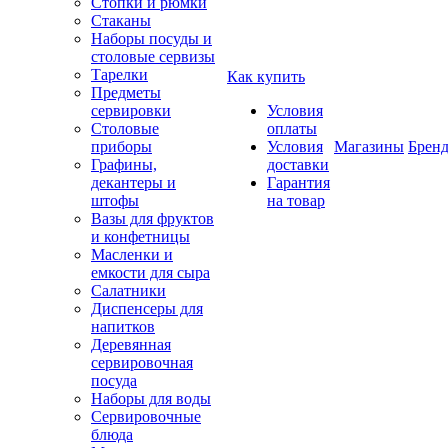
Стопки и рюмки
Стаканы
Наборы посуды и
столовые сервизы
Тарелки
Как купить
Предметы
сервировки
Условия
Столовые
оплаты
приборы
Условия
Магазины
Брен
Графины,
доставки
декантеры и
Гарантия
штофы
на товар
Вазы для фруктов
и конфетницы
Масленки и
емкости для сыра
Салатники
Диспенсеры для
напитков
Деревянная
сервировочная
посуда
Наборы для воды
Сервировочные
блюда