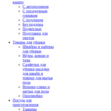
кашпо
С автополивом
С посадочным
горшком
С поддоном
Без поддона
Подвесные
Подставки для
цветов
Товары для уборки
Швабры и наборы
для уборки
Вёдра, ковши и
тазы
Салфетки для
уборки,насадки
для швабр и
тряпки для мытья
пола
Веники,совки и
щетки для пола
Окномойки
Посуда для
приготовления
Тажины