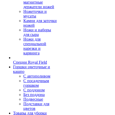
магнитные
держатели ножей
Ножеточки и
мусаты
Камни для заточки
ножей
Ножи и наборы
для сыра
Ножи для
специальной
нарезки и
карвинга
Специи Royal Field
Горшки цветочные и
кашпо
С автополивом
С посадочным
горшком
С поддоном
Без поддона
Подвесные
Подставки для
цветов
Товары для уборки