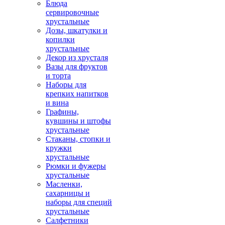
Блюда
сервировочные
хрустальные
Дозы, шкатулки и
копилки
хрустальные
Декор из хрусталя
Вазы для фруктов
и торта
Наборы для
крепких напитков
и вина
Графины,
кувшины и штофы
хрустальные
Стаканы, стопки и
кружки
хрустальные
Рюмки и фужеры
хрустальные
Масленки,
сахарницы и
наборы для специй
хрустальные
Салфетники