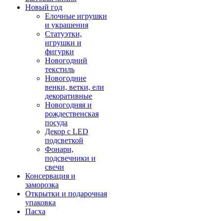
Новый год
Елочные игрушки
и украшения
Статуэтки,
игрушки и
фигурки
Новогодний
текстиль
Новогодние
венки, ветки, ели
декоративные
Новогодняя и
рождественская
посуда
Декор с LED
подсветкой
Фонари,
подсвечники и
свечи
Консервация и
заморозка
Открытки и подарочная
упаковка
Пасха