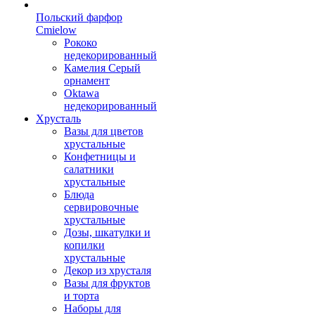
Польский фарфор
Сmielow
Рококо
недекорированный
Камелия Серый
орнамент
Oktawa
недекорированный
Хрусталь
Вазы для цветов
хрустальные
Конфетницы и
салатники
хрустальные
Блюда
сервировочные
хрустальные
Дозы, шкатулки и
копилки
хрустальные
Декор из хрусталя
Вазы для фруктов
и торта
Наборы для