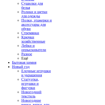
Сушилки для
белья
Ролики и щетки
для одежды
Полки, этажерки и
аксессуары для
обуви
Стремянки
Крючки
хозяйственные
Лейки и
опрыскиватели
Разное
Ещё
Бытовая химия
Новый год
Елочные игрушки
и украшения
Статуэтки,
игрушки и
фигурки
Новогодний
текстиль
Новогодние
венки, ветки, ели