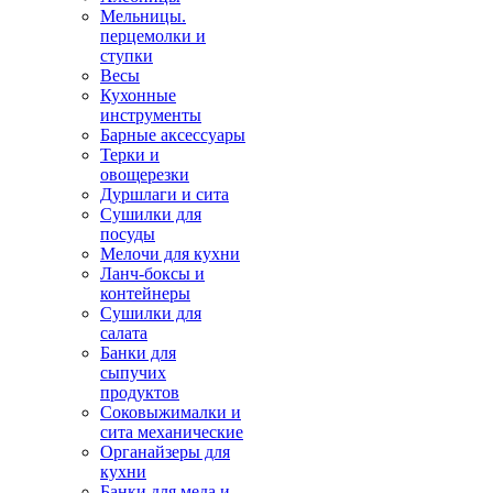
Мельницы.
перцемолки и
ступки
Весы
Кухонные
инструменты
Барные аксессуары
Терки и
овощерезки
Дуршлаги и сита
Сушилки для
посуды
Мелочи для кухни
Ланч-боксы и
контейнеры
Сушилки для
салата
Банки для
сыпучих
продуктов
Соковыжималки и
сита механические
Органайзеры для
кухни
Банки для меда и