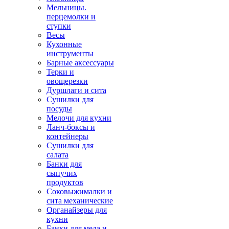
Мельницы.
перцемолки и
ступки
Весы
Кухонные
инструменты
Барные аксессуары
Терки и
овощерезки
Дуршлаги и сита
Сушилки для
посуды
Мелочи для кухни
Ланч-боксы и
контейнеры
Сушилки для
салата
Банки для
сыпучих
продуктов
Соковыжималки и
сита механические
Органайзеры для
кухни
Банки для меда и