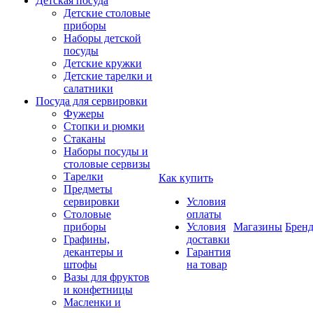
Детская посуда
Детские столовые
приборы
Наборы детской
посуды
Детские кружки
Детские тарелки и
салатники
Посуда для сервировки
Фужеры
Стопки и рюмки
Стаканы
Наборы посуды и
столовые сервизы
Тарелки
Как купить
Предметы
сервировки
Условия
Столовые
оплаты
приборы
Условия
Магазины
Брен
Графины,
доставки
декантеры и
Гарантия
штофы
на товар
Вазы для фруктов
и конфетницы
Масленки и