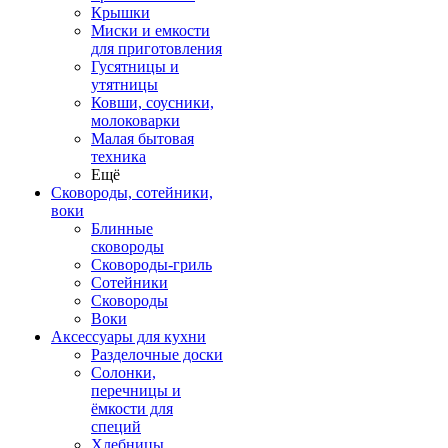
Крышки
Миски и емкости
для приготовления
Гусятницы и
утятницы
Ковши, соусники,
молоковарки
Малая бытовая
техника
Ещё
Сковороды, сотейники,
воки
Блинные
сковороды
Сковороды-гриль
Сотейники
Сковороды
Воки
Аксессуары для кухни
Разделочные доски
Солонки,
перечницы и
ёмкости для
специй
Хлебницы