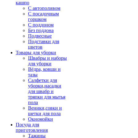
кашпо
С автополивом
С посадочным
горшком
С поддоном
Без поддона
Подвесные
Подставки для
цветов
Товары для уборки
Швабры и наборы
для уборки
Вёдра, ковши и
тазы
Салфетки для
уборки,насадки
для швабр и
тряпки для мытья
пола
Веники,совки и
щетки для пола
Окномойки
Посуда для
приготовления
Тажины