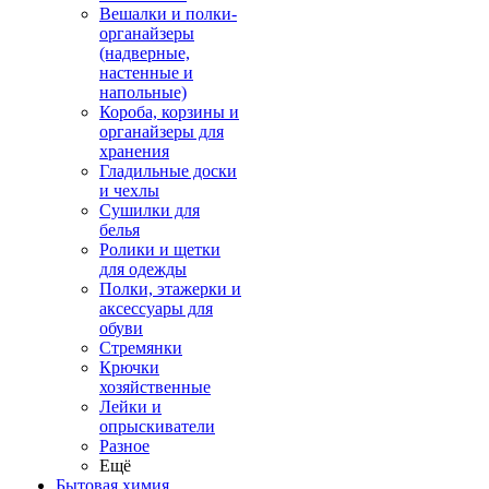
Вешалки и полки-
органайзеры
(надверные,
настенные и
напольные)
Короба, корзины и
органайзеры для
хранения
Гладильные доски
и чехлы
Сушилки для
белья
Ролики и щетки
для одежды
Полки, этажерки и
аксессуары для
обуви
Стремянки
Крючки
хозяйственные
Лейки и
опрыскиватели
Разное
Ещё
Бытовая химия