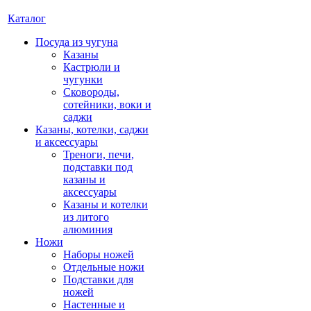
Каталог
Посуда из чугуна
Казаны
Кастрюли и
чугунки
Сковороды,
сотейники, воки и
саджи
Казаны, котелки, саджи
и аксессуары
Треноги, печи,
подставки под
казаны и
аксессуары
Казаны и котелки
из литого
алюминия
Ножи
Наборы ножей
Отдельные ножи
Подставки для
ножей
Настенные и