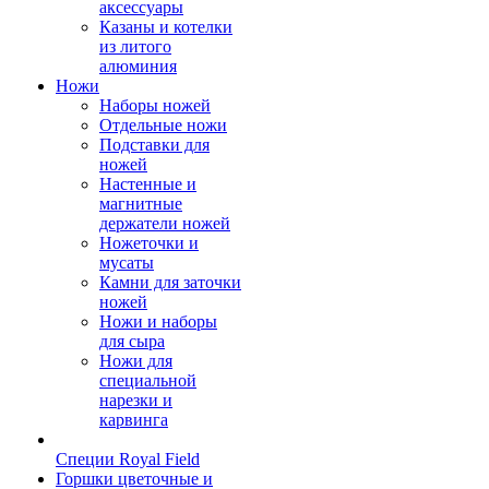
аксессуары
Казаны и котелки
из литого
алюминия
Ножи
Наборы ножей
Отдельные ножи
Подставки для
ножей
Настенные и
магнитные
держатели ножей
Ножеточки и
мусаты
Камни для заточки
ножей
Ножи и наборы
для сыра
Ножи для
специальной
нарезки и
карвинга
Специи Royal Field
Горшки цветочные и