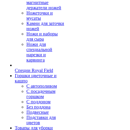
магнитные
держатели ножей
Ножеточки и
мусаты
Камни для заточки
ножей
Ножи и наборы
для сыра
Ножи для
специальной
нарезки и
карвинга
Специи Royal Field
Горшки цветочные и
кашпо
С автополивом
С посадочным
горшком
С поддоном
Без поддона
Подвесные
Подставки для
цветов
Товары для уборки