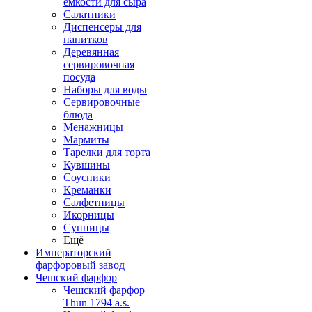
емкости для сыра
Салатники
Диспенсеры для
напитков
Деревянная
сервировочная
посуда
Наборы для воды
Сервировочные
блюда
Менажницы
Мармиты
Тарелки для торта
Кувшины
Соусники
Креманки
Салфетницы
Икорницы
Супницы
Ещё
Императорский
фарфоровый завод
Чешский фарфор
Чешский фарфор
Thun 1794 a.s.