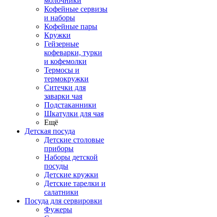
молочники
Кофейные сервизы
и наборы
Кофейные пары
Кружки
Гейзерные
кофеварки, турки
и кофемолки
Термосы и
термокружки
Ситечки для
заварки чая
Подстаканники
Шкатулки для чая
Ещё
Детская посуда
Детские столовые
приборы
Наборы детской
посуды
Детские кружки
Детские тарелки и
салатники
Посуда для сервировки
Фужеры