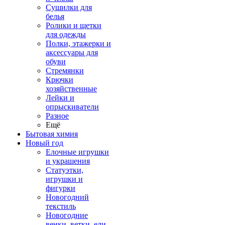
Сушилки для
белья
Ролики и щетки
для одежды
Полки, этажерки и
аксессуары для
обуви
Стремянки
Крючки
хозяйственные
Лейки и
опрыскиватели
Разное
Ещё
Бытовая химия
Новый год
Елочные игрушки
и украшения
Статуэтки,
игрушки и
фигурки
Новогодний
текстиль
Новогодние
венки, ветки, ели