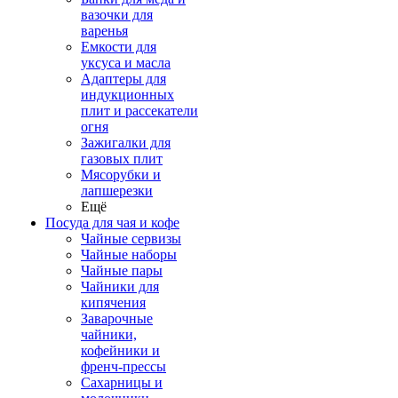
вазочки для
варенья
Емкости для
уксуса и масла
Адаптеры для
индукционных
плит и рассекатели
огня
Зажигалки для
газовых плит
Мясорубки и
лапшерезки
Ещё
Посуда для чая и кофе
Чайные сервизы
Чайные наборы
Чайные пары
Чайники для
кипячения
Заварочные
чайники,
кофейники и
френч-прессы
Сахарницы и