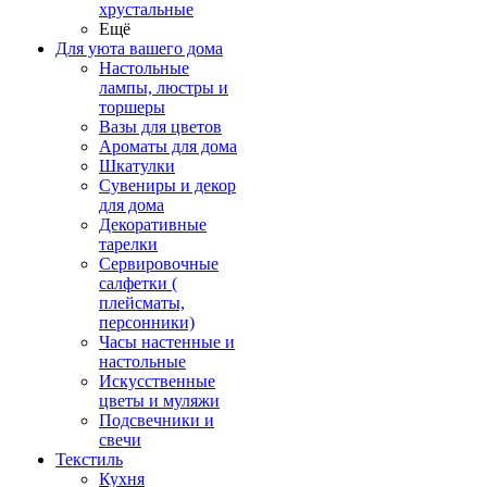
хрустальные
Ещё
Для уюта вашего дома
Настольные
лампы, люстры и
торшеры
Вазы для цветов
Ароматы для дома
Шкатулки
Сувениры и декор
для дома
Декоративные
тарелки
Сервировочные
салфетки (
плейсматы,
персонники)
Часы настенные и
настольные
Искусственные
цветы и муляжи
Подсвечники и
свечи
Текстиль
Кухня