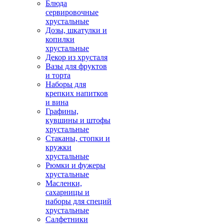
Блюда
сервировочные
хрустальные
Дозы, шкатулки и
копилки
хрустальные
Декор из хрусталя
Вазы для фруктов
и торта
Наборы для
крепких напитков
и вина
Графины,
кувшины и штофы
хрустальные
Стаканы, стопки и
кружки
хрустальные
Рюмки и фужеры
хрустальные
Масленки,
сахарницы и
наборы для специй
хрустальные
Салфетники