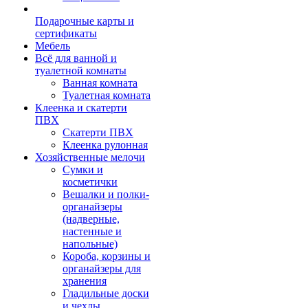
Подарочные карты и
сертификаты
Мебель
Всё для ванной и
туалетной комнаты
Ванная комната
Туалетная комната
Клеенка и скатерти
ПВХ
Скатерти ПВХ
Клеенка рулонная
Хозяйственные мелочи
Сумки и
косметички
Вешалки и полки-
органайзеры
(надверные,
настенные и
напольные)
Короба, корзины и
органайзеры для
хранения
Гладильные доски
и чехлы