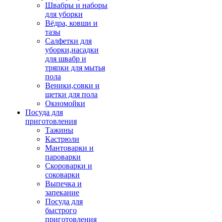
Швабры и наборы
для уборки
Вёдра, ковши и
тазы
Салфетки для
уборки,насадки
для швабр и
тряпки для мытья
пола
Веники,совки и
щетки для пола
Окномойки
Посуда для
приготовления
Тажины
Кастрюли
Мантоварки и
пароварки
Скороварки и
соковарки
Выпечка и
запекание
Посуда для
быстрого
приготовления