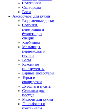
Сотейники
Сковороды
Воки
Аксессуары для кухни
Разделочные доски
Солонки,
перечницы и
ёмкости для
специй
Хлебницы
Мельницы.
перцемолки и
ступки
Весы
Кухонные
инструменты
Барные аксессуары
Терки и
овощерезки
Дуршлаги и сита
Сушилки для
посуды
Мелочи для кухни
Ланч-боксы и
контейнеры