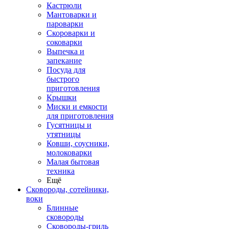
Кастрюли
Мантоварки и
пароварки
Скороварки и
соковарки
Выпечка и
запекание
Посуда для
быстрого
приготовления
Крышки
Миски и емкости
для приготовления
Гусятницы и
утятницы
Ковши, соусники,
молоковарки
Малая бытовая
техника
Ещё
Сковороды, сотейники,
воки
Блинные
сковороды
Сковороды-гриль