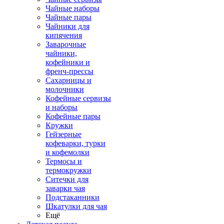
Чайные наборы
Чайные пары
Чайники для
кипячения
Заварочные
чайники,
кофейники и
френч-прессы
Сахарницы и
молочники
Кофейные сервизы
и наборы
Кофейные пары
Кружки
Гейзерные
кофеварки, турки
и кофемолки
Термосы и
термокружки
Ситечки для
заварки чая
Подстаканники
Шкатулки для чая
Ещё