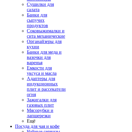
Сушилки для
салата
Банки для
сыпучих
продуктов
Соковыжималки и
сита механические
Органайзеры для
кухни
Банки для меда и
вазочки для
варенья
Емкости для
уксуса и масла
Адаптеры для
индукционных
плит и рассекатели
огня
Зажигалки для
газовых плит
Мясорубки и
лапшерезки
Ещё
Посуда для чая и кофе
Чайные сервизы