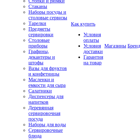
Стопки и рюмки
Стаканы
Наборы посуды и
столовые сервизы
Тарелки
Как купить
Предметы
сервировки
Условия
Столовые
оплаты
приборы
Условия
Магазины
Брен
Графины,
доставки
декантеры и
Гарантия
штофы
на товар
Вазы для фруктов
и конфетницы
Масленки и
емкости для сыра
Салатники
Диспенсеры для
напитков
Деревянная
сервировочная
посуда
Наборы для воды
Сервировочные
блюда