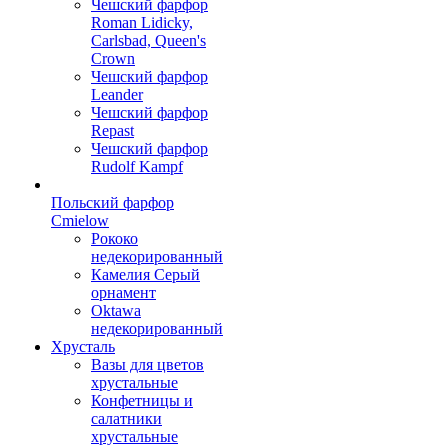
Чешский фарфор
Roman Lidicky,
Carlsbad, Queen's
Crown
Чешский фарфор
Leander
Чешский фарфор
Repast
Чешский фарфор
Rudolf Kampf
Польский фарфор
Сmielow
Рококо
недекорированный
Камелия Серый
орнамент
Oktawa
недекорированный
Хрусталь
Вазы для цветов
хрустальные
Конфетницы и
салатники
хрустальные