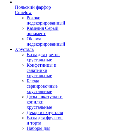
Польский фарфор
Сmielow
Рококо
недекорированный
Камелия Серый
орнамент
Oktawa
недекорированный
Хрусталь
Вазы для цветов
хрустальные
Конфетницы и
салатники
хрустальные
Блюда
сервировочные
хрустальные
Дозы, шкатулки и
копилки
хрустальные
Декор из хрусталя
Вазы для фруктов
и торта
Наборы для