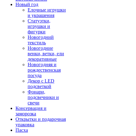
Новый год
Елочные игрушки
и украшения
Статуэтки,
игрушки и
фигурки
Новогодний
текстиль
Новогодние
венки, ветки, ели
декоративные
Новогодняя и
рождественская
посуда
Декор с LED
подсветкой
Фонари,
подсвечники и
свечи
Консервация и
заморозка
Открытки и подарочная
упаковка
Пасха