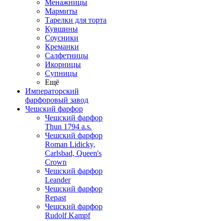
Менажницы
Мармиты
Тарелки для торта
Кувшины
Соусники
Креманки
Салфетницы
Икорницы
Супницы
Ещё
Императорский
фарфоровый завод
Чешский фарфор
Чешский фарфор
Thun 1794 a.s.
Чешский фарфор
Roman Lidicky,
Carlsbad, Queen's
Crown
Чешский фарфор
Leander
Чешский фарфор
Repast
Чешский фарфор
Rudolf Kampf