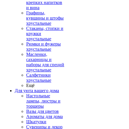
крепких напитков
и вина
Графины,
кувшины и штофы
хрустальные
Стаканы, стопки и
кружки
хрустальные
Рюмки и фужеры
хрустальные
Масленки,
сахарницы и
наборы для специй
хрустальные
Салфетники
хрустальные
Ещё
Для уюта вашего дома
Настольные
лампы, люстры и
торшеры
Вазы для цветов
Ароматы для дома
Шкатулки
Сувениры и декор