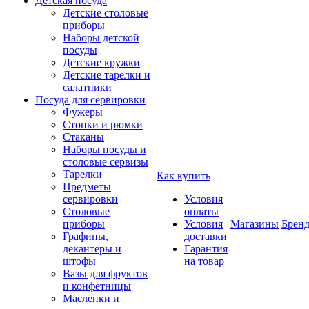
Детская посуда
Детские столовые
приборы
Наборы детской
посуды
Детские кружки
Детские тарелки и
салатники
Посуда для сервировки
Фужеры
Стопки и рюмки
Стаканы
Наборы посуды и
столовые сервизы
Тарелки
Как купить
Предметы
сервировки
Условия
Столовые
оплаты
приборы
Условия
Магазины
Брен
Графины,
доставки
декантеры и
Гарантия
штофы
на товар
Вазы для фруктов
и конфетницы
Масленки и