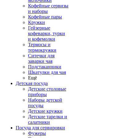
молочники
Кофейные сервизы
и наборы
Кофейные пары
Кружки
Гейзерные
кофеварки, турки
и кофемолки
Термосы и
термокружки
Ситечки для
заварки чая
Подстаканники
Шкатулки для чая
Ещё
Детская посуда
Детские столовые
приборы
Наборы детской
посуды
Детские кружки
Детские тарелки и
салатники
Посуда для сервировки
Фужеры