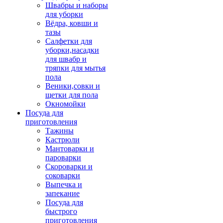
Швабры и наборы
для уборки
Вёдра, ковши и
тазы
Салфетки для
уборки,насадки
для швабр и
тряпки для мытья
пола
Веники,совки и
щетки для пола
Окномойки
Посуда для
приготовления
Тажины
Кастрюли
Мантоварки и
пароварки
Скороварки и
соковарки
Выпечка и
запекание
Посуда для
быстрого
приготовления