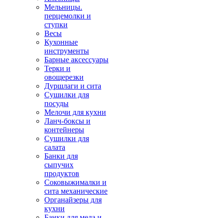
Мельницы.
перцемолки и
ступки
Весы
Кухонные
инструменты
Барные аксессуары
Терки и
овощерезки
Дуршлаги и сита
Сушилки для
посуды
Мелочи для кухни
Ланч-боксы и
контейнеры
Сушилки для
салата
Банки для
сыпучих
продуктов
Соковыжималки и
сита механические
Органайзеры для
кухни
Банки для меда и