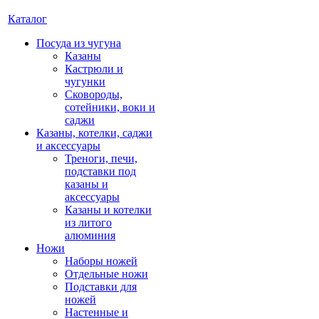
Каталог
Посуда из чугуна
Казаны
Кастрюли и
чугунки
Сковороды,
сотейники, воки и
саджи
Казаны, котелки, саджи
и аксессуары
Треноги, печи,
подставки под
казаны и
аксессуары
Казаны и котелки
из литого
алюминия
Ножи
Наборы ножей
Отдельные ножи
Подставки для
ножей
Настенные и