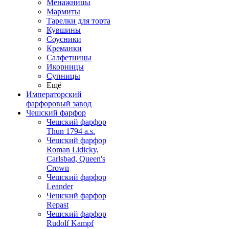
Менажницы
Мармиты
Тарелки для торта
Кувшины
Соусники
Креманки
Салфетницы
Икорницы
Супницы
Ещё
Императорский
фарфоровый завод
Чешский фарфор
Чешский фарфор
Thun 1794 a.s.
Чешский фарфор
Roman Lidicky,
Carlsbad, Queen's
Crown
Чешский фарфор
Leander
Чешский фарфор
Repast
Чешский фарфор
Rudolf Kampf