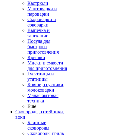
Кастрюли
Мантоварки и
пароварки
Скороварки и
соковарки
Выпечка и
запекание
Посуда для
быстрого
приготовления
Крышки
Миски и емкости
для приготовления
Гусятницы и
утятницы
Ковши, соусники,
молоковарки
Малая бытовая
техника
Ещё
Сковороды, сотейники,
воки
Блинные
сковороды
Сковороды-гриль