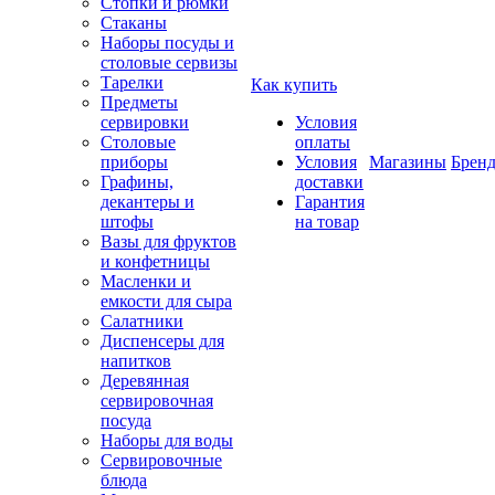
Стопки и рюмки
Стаканы
Наборы посуды и
столовые сервизы
Тарелки
Как купить
Предметы
сервировки
Условия
Столовые
оплаты
приборы
Условия
Магазины
Брен
Графины,
доставки
декантеры и
Гарантия
штофы
на товар
Вазы для фруктов
и конфетницы
Масленки и
емкости для сыра
Салатники
Диспенсеры для
напитков
Деревянная
сервировочная
посуда
Наборы для воды
Сервировочные
блюда