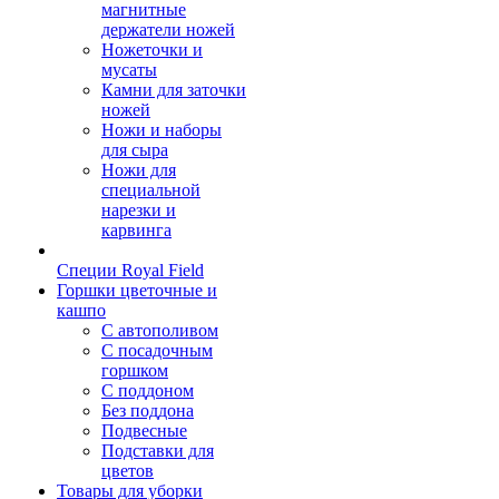
магнитные
держатели ножей
Ножеточки и
мусаты
Камни для заточки
ножей
Ножи и наборы
для сыра
Ножи для
специальной
нарезки и
карвинга
Специи Royal Field
Горшки цветочные и
кашпо
С автополивом
С посадочным
горшком
С поддоном
Без поддона
Подвесные
Подставки для
цветов
Товары для уборки