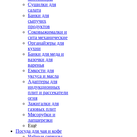
Сушилки для
салата
Банки для
сыпучих
продуктов
Соковыжималки и
сита механические
Органайзеры для
кухни
Банки для меда и
вазочки для
варенья
Емкости для
уксуса и масла
Адаптеры для
индукционных
плит и рассекатели
огня
Зажигалки для
газовых плит
Мясорубки и
лапшерезки
Ещё
Посуда для чая и кофе
Чайные сервизы