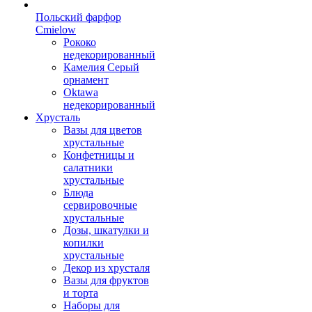
Польский фарфор
Сmielow
Рококо
недекорированный
Камелия Серый
орнамент
Oktawa
недекорированный
Хрусталь
Вазы для цветов
хрустальные
Конфетницы и
салатники
хрустальные
Блюда
сервировочные
хрустальные
Дозы, шкатулки и
копилки
хрустальные
Декор из хрусталя
Вазы для фруктов
и торта
Наборы для