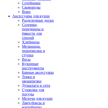
Сотейники
Сковороды
Воки
Аксессуары для кухни
Разделочные доски
Солонки,
перечницы и
ёмкости для
специй
Хлебницы
Мельницы.
перцемолки и
ступки
Весы
Кухонные
инструменты
Барные аксессуары
Терки и
овощерезки
Дуршлаги и сита
Сушилки для
посуды
Мелочи для кухни
Ланч-боксы и
контейнеры