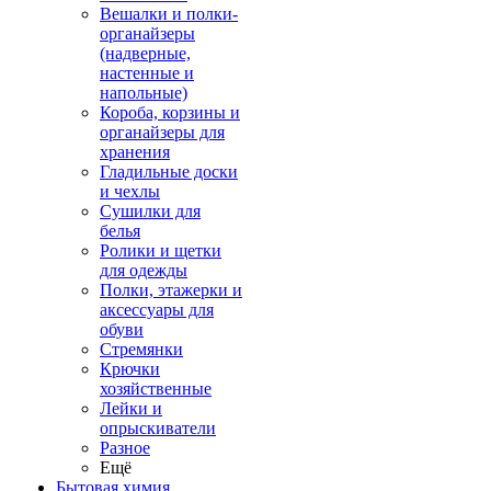
Вешалки и полки-
органайзеры
(надверные,
настенные и
напольные)
Короба, корзины и
органайзеры для
хранения
Гладильные доски
и чехлы
Сушилки для
белья
Ролики и щетки
для одежды
Полки, этажерки и
аксессуары для
обуви
Стремянки
Крючки
хозяйственные
Лейки и
опрыскиватели
Разное
Ещё
Бытовая химия