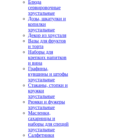
Блюда
сервировочные
хрустальные
Дозы, шкатулки и
копилки
хрустальные
Декор из хрусталя
Вазы для фруктов
и торта
Наборы для
крепких напитков
и вина
Графины,
кувшины и штофы
хрустальные
Стаканы, стопки и
кружки
хрустальные
Рюмки и фужеры
хрустальные
Масленки,
сахарницы и
наборы для специй
хрустальные
Салфетники