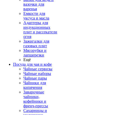
вазочки для
варенья
Емкости для
уксуса и масла
Адаптеры для
индукционных
плит и рассекатели
огня
Зажигалки для
газовых плит
Мясорубки и
лапшерезки
Ещё
Посуда для чая и кофе
Чайные сервизы
Чайные наборы
Чайные пары
Чайники для
кипячения
Заварочные
чайники,
кофейники и
френч-прессы
Сахарницы и