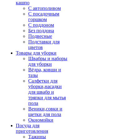
кашпо
С автополивом
С посадочным
горшком
С поддоном
Без поддона
Подвесные
Подставки для
цветов
Товары для уборки
Швабры и наборы
для уборки
Вёдра, ковши и
тазы
Салфетки для
уборки,насадки
для швабр и
тряпки для мытья
пола
Веники,совки и
щетки для пола
Окномойки
Посуда для
приготовления
Тажины