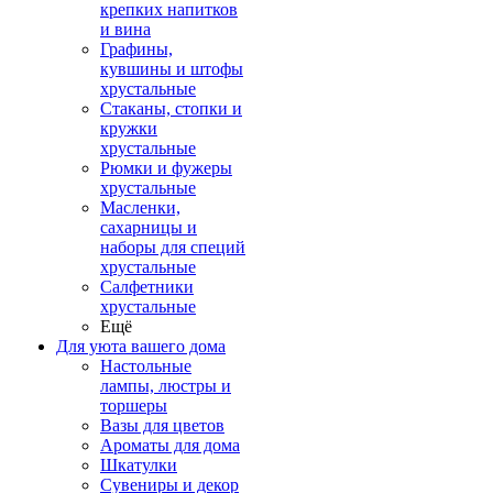
крепких напитков
и вина
Графины,
кувшины и штофы
хрустальные
Стаканы, стопки и
кружки
хрустальные
Рюмки и фужеры
хрустальные
Масленки,
сахарницы и
наборы для специй
хрустальные
Салфетники
хрустальные
Ещё
Для уюта вашего дома
Настольные
лампы, люстры и
торшеры
Вазы для цветов
Ароматы для дома
Шкатулки
Сувениры и декор