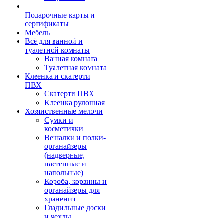
Подарочные карты и
сертификаты
Мебель
Всё для ванной и
туалетной комнаты
Ванная комната
Туалетная комната
Клеенка и скатерти
ПВХ
Скатерти ПВХ
Клеенка рулонная
Хозяйственные мелочи
Сумки и
косметички
Вешалки и полки-
органайзеры
(надверные,
настенные и
напольные)
Короба, корзины и
органайзеры для
хранения
Гладильные доски
и чехлы