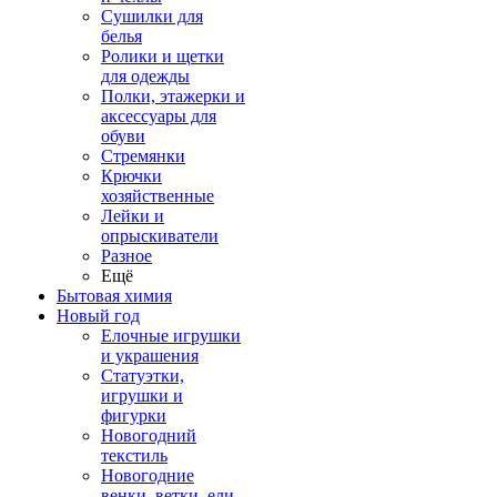
Сушилки для
белья
Ролики и щетки
для одежды
Полки, этажерки и
аксессуары для
обуви
Стремянки
Крючки
хозяйственные
Лейки и
опрыскиватели
Разное
Ещё
Бытовая химия
Новый год
Елочные игрушки
и украшения
Статуэтки,
игрушки и
фигурки
Новогодний
текстиль
Новогодние
венки, ветки, ели