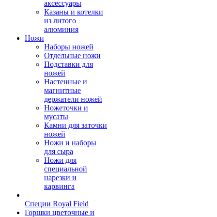
аксессуары
Казаны и котелки
из литого
алюминия
Ножи
Наборы ножей
Отдельные ножи
Подставки для
ножей
Настенные и
магнитные
держатели ножей
Ножеточки и
мусаты
Камни для заточки
ножей
Ножи и наборы
для сыра
Ножи для
специальной
нарезки и
карвинга
Специи Royal Field
Горшки цветочные и