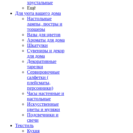
хрустальные
Ещё
Для уюта вашего дома
Настольные
лампы, люстры и
торшеры
Вазы для цветов
Ароматы для дома
Шкатулки
Сувениры и декор
для дома
Декоративные
тарелки
Сервировочные
салфетки (
плейсматы,
персонники)
Часы настенные и
настольные
Искусственные
цветы и муляжи
Подсвечники и
свечи
Текстиль
Кухня