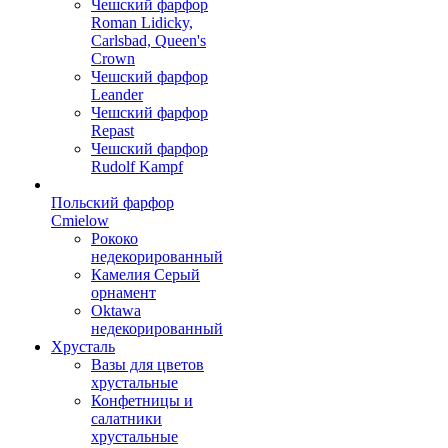
Чешский фарфор
Roman Lidicky,
Carlsbad, Queen's
Crown
Чешский фарфор
Leander
Чешский фарфор
Repast
Чешский фарфор
Rudolf Kampf
Польский фарфор
Сmielow
Рококо
недекорированный
Камелия Серый
орнамент
Oktawa
недекорированный
Хрусталь
Вазы для цветов
хрустальные
Конфетницы и
салатники
хрустальные