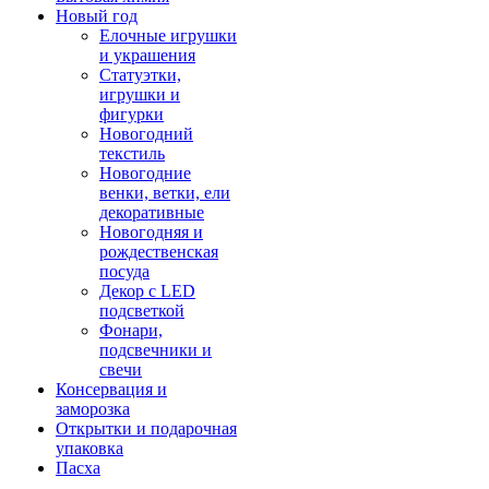
Новый год
Елочные игрушки
и украшения
Статуэтки,
игрушки и
фигурки
Новогодний
текстиль
Новогодние
венки, ветки, ели
декоративные
Новогодняя и
рождественская
посуда
Декор с LED
подсветкой
Фонари,
подсвечники и
свечи
Консервация и
заморозка
Открытки и подарочная
упаковка
Пасха