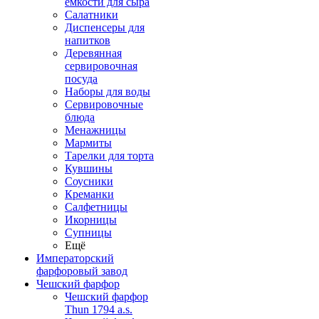
емкости для сыра
Салатники
Диспенсеры для
напитков
Деревянная
сервировочная
посуда
Наборы для воды
Сервировочные
блюда
Менажницы
Мармиты
Тарелки для торта
Кувшины
Соусники
Креманки
Салфетницы
Икорницы
Супницы
Ещё
Императорский
фарфоровый завод
Чешский фарфор
Чешский фарфор
Thun 1794 a.s.