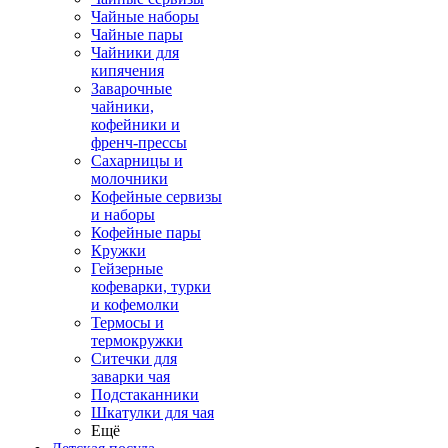
Чайные наборы
Чайные пары
Чайники для
кипячения
Заварочные
чайники,
кофейники и
френч-прессы
Сахарницы и
молочники
Кофейные сервизы
и наборы
Кофейные пары
Кружки
Гейзерные
кофеварки, турки
и кофемолки
Термосы и
термокружки
Ситечки для
заварки чая
Подстаканники
Шкатулки для чая
Ещё