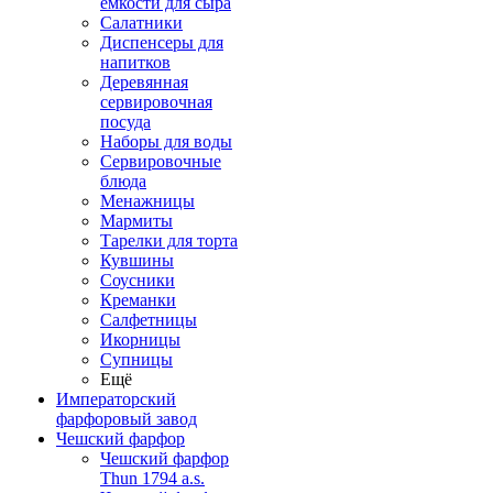
емкости для сыра
Салатники
Диспенсеры для
напитков
Деревянная
сервировочная
посуда
Наборы для воды
Сервировочные
блюда
Менажницы
Мармиты
Тарелки для торта
Кувшины
Соусники
Креманки
Салфетницы
Икорницы
Супницы
Ещё
Императорский
фарфоровый завод
Чешский фарфор
Чешский фарфор
Thun 1794 a.s.