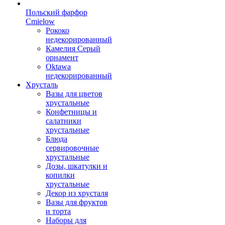
Польский фарфор
Сmielow
Рококо
недекорированный
Камелия Серый
орнамент
Oktawa
недекорированный
Хрусталь
Вазы для цветов
хрустальные
Конфетницы и
салатники
хрустальные
Блюда
сервировочные
хрустальные
Дозы, шкатулки и
копилки
хрустальные
Декор из хрусталя
Вазы для фруктов
и торта
Наборы для