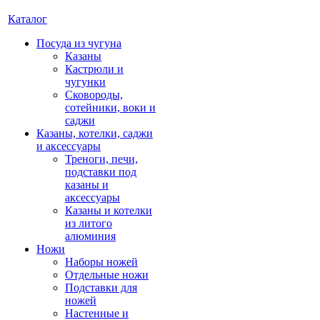
Каталог
Посуда из чугуна
Казаны
Кастрюли и
чугунки
Сковороды,
сотейники, воки и
саджи
Казаны, котелки, саджи
и аксессуары
Треноги, печи,
подставки под
казаны и
аксессуары
Казаны и котелки
из литого
алюминия
Ножи
Наборы ножей
Отдельные ножи
Подставки для
ножей
Настенные и