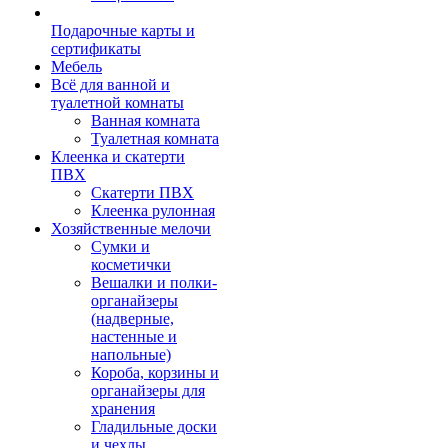
Подарочные карты и
сертификаты
Мебель
Всё для ванной и
туалетной комнаты
Ванная комната
Туалетная комната
Клеенка и скатерти
ПВХ
Скатерти ПВХ
Клеенка рулонная
Хозяйственные мелочи
Сумки и
косметички
Вешалки и полки-
органайзеры
(надверные,
настенные и
напольные)
Короба, корзины и
органайзеры для
хранения
Гладильные доски
и чехлы