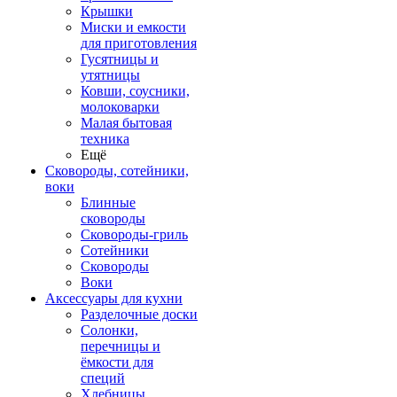
Крышки
Миски и емкости
для приготовления
Гусятницы и
утятницы
Ковши, соусники,
молоковарки
Малая бытовая
техника
Ещё
Сковороды, сотейники,
воки
Блинные
сковороды
Сковороды-гриль
Сотейники
Сковороды
Воки
Аксессуары для кухни
Разделочные доски
Солонки,
перечницы и
ёмкости для
специй
Хлебницы