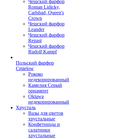
Чешский фарфор
Roman Lidicky,
Carlsbad, Queen's
Crown
Чешский фарфор
Leander
Чешский фарфор
Repast
Чешский фарфор
Rudolf Kampf
Польский фарфор
Сmielow
Рококо
недекорированный
Камелия Серый
орнамент
Oktawa
недекорированный
Хрусталь
Вазы для цветов
хрустальные
Конфетницы и
салатники
хрустальные