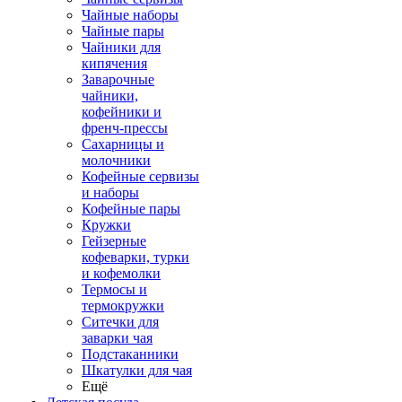
Чайные наборы
Чайные пары
Чайники для
кипячения
Заварочные
чайники,
кофейники и
френч-прессы
Сахарницы и
молочники
Кофейные сервизы
и наборы
Кофейные пары
Кружки
Гейзерные
кофеварки, турки
и кофемолки
Термосы и
термокружки
Ситечки для
заварки чая
Подстаканники
Шкатулки для чая
Ещё