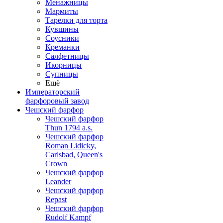
Менажницы
Мармиты
Тарелки для торта
Кувшины
Соусники
Креманки
Салфетницы
Икорницы
Супницы
Ещё
Императорский
фарфоровый завод
Чешский фарфор
Чешский фарфор
Thun 1794 a.s.
Чешский фарфор
Roman Lidicky,
Carlsbad, Queen's
Crown
Чешский фарфор
Leander
Чешский фарфор
Repast
Чешский фарфор
Rudolf Kampf