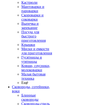
Кастрюли
Мантоварки и
пароварки
Скороварки и
соковарки
Выпечка и
запекание
Посуда для
быстрого
приготовления
Крышки
Миски и емкости
для приготовления
Гусятницы и
утятницы
Ковши, соусники,
молоковарки
Малая бытовая
техника
Ещё
Сковороды, сотейники,
воки
Блинные
сковороды
Сковороды-гриль