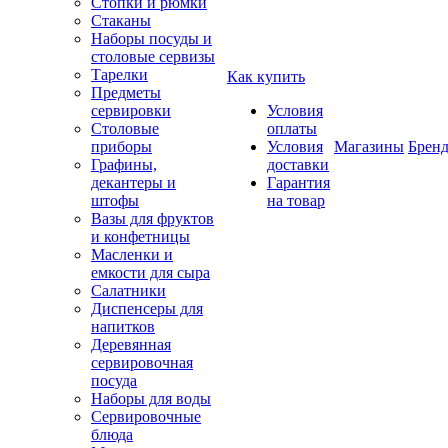
Стопки и рюмки
Стаканы
Наборы посуды и
столовые сервизы
Тарелки
Как купить
Предметы
сервировки
Условия
Столовые
оплаты
приборы
Условия
Магазины
Брен
Графины,
доставки
декантеры и
Гарантия
штофы
на товар
Вазы для фруктов
и конфетницы
Масленки и
емкости для сыра
Салатники
Диспенсеры для
напитков
Деревянная
сервировочная
посуда
Наборы для воды
Сервировочные
блюда