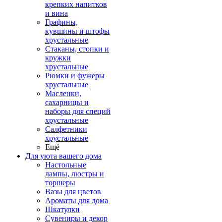
крепких напитков
и вина
Графины,
кувшины и штофы
хрустальные
Стаканы, стопки и
кружки
хрустальные
Рюмки и фужеры
хрустальные
Масленки,
сахарницы и
наборы для специй
хрустальные
Салфетники
хрустальные
Ещё
Для уюта вашего дома
Настольные
лампы, люстры и
торшеры
Вазы для цветов
Ароматы для дома
Шкатулки
Сувениры и декор