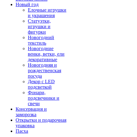
Новый год
Елочные игрушки
и украшения
Статуэтки,
игрушки и
фигурки
Новогодний
текстиль
Новогодние
венки, ветки, ели
декоративные
Новогодняя и
рождественская
посуда
Декор с LED
подсветкой
Фонари,
подсвечники и
свечи
Консервация и
заморозка
Открытки и подарочная
упаковка
Пасха