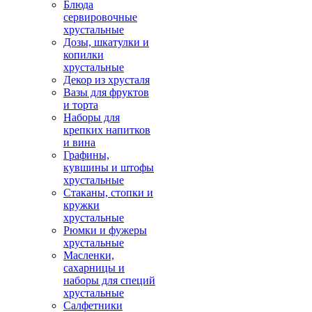
Блюда
сервировочные
хрустальные
Дозы, шкатулки и
копилки
хрустальные
Декор из хрусталя
Вазы для фруктов
и торта
Наборы для
крепких напитков
и вина
Графины,
кувшины и штофы
хрустальные
Стаканы, стопки и
кружки
хрустальные
Рюмки и фужеры
хрустальные
Масленки,
сахарницы и
наборы для специй
хрустальные
Салфетники