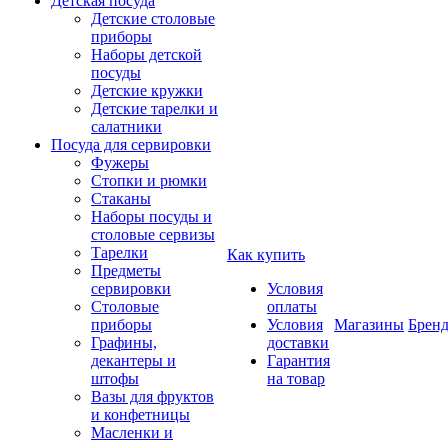
Детская посуда
Детские столовые
приборы
Наборы детской
посуды
Детские кружки
Детские тарелки и
салатники
Посуда для сервировки
Фужеры
Стопки и рюмки
Стаканы
Наборы посуды и
столовые сервизы
Тарелки
Как купить
Предметы
сервировки
Условия
Столовые
оплаты
приборы
Условия
Магазины
Брен
Графины,
доставки
декантеры и
Гарантия
штофы
на товар
Вазы для фруктов
и конфетницы
Масленки и