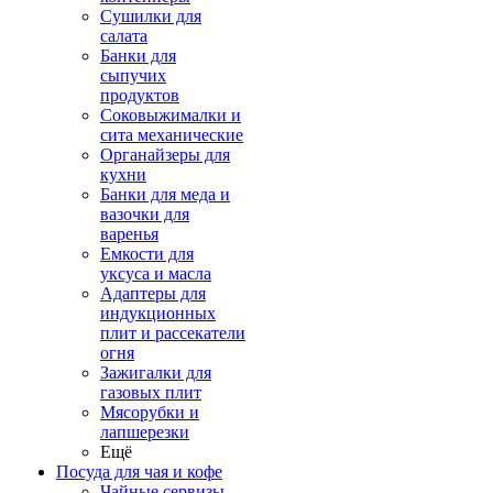
Сушилки для
салата
Банки для
сыпучих
продуктов
Соковыжималки и
сита механические
Органайзеры для
кухни
Банки для меда и
вазочки для
варенья
Емкости для
уксуса и масла
Адаптеры для
индукционных
плит и рассекатели
огня
Зажигалки для
газовых плит
Мясорубки и
лапшерезки
Ещё
Посуда для чая и кофе
Чайные сервизы