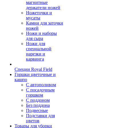
магнитные
держатели ножей
Ножеточки и
мусаты
Камни для заточки
ножей
Ножи и наборы
для сыра
Ножи для
специальной
нарезки и
карвинга
Специи Royal Field
Горшки цветочные и
кашпо
С автополивом
С посадочным
горшком
С поддоном
Без поддона
Подвесные
Подставки для
цветов
Товары для уборки