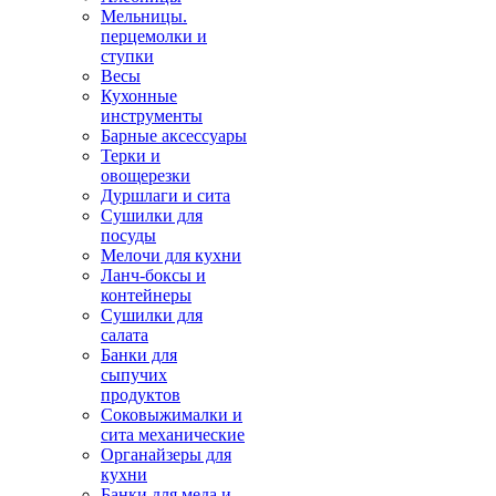
Мельницы.
перцемолки и
ступки
Весы
Кухонные
инструменты
Барные аксессуары
Терки и
овощерезки
Дуршлаги и сита
Сушилки для
посуды
Мелочи для кухни
Ланч-боксы и
контейнеры
Сушилки для
салата
Банки для
сыпучих
продуктов
Соковыжималки и
сита механические
Органайзеры для
кухни
Банки для меда и