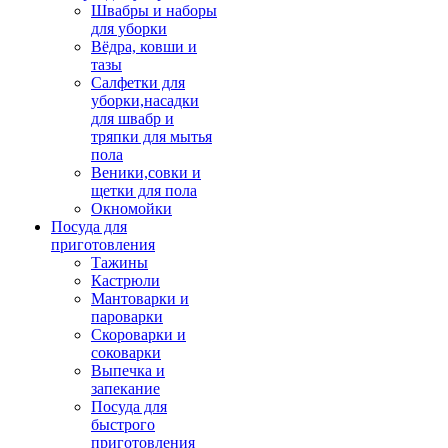
Швабры и наборы
для уборки
Вёдра, ковши и
тазы
Салфетки для
уборки,насадки
для швабр и
тряпки для мытья
пола
Веники,совки и
щетки для пола
Окномойки
Посуда для
приготовления
Тажины
Кастрюли
Мантоварки и
пароварки
Скороварки и
соковарки
Выпечка и
запекание
Посуда для
быстрого
приготовления