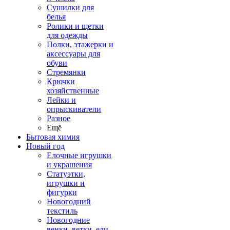
Сушилки для
белья
Ролики и щетки
для одежды
Полки, этажерки и
аксессуары для
обуви
Стремянки
Крючки
хозяйственные
Лейки и
опрыскиватели
Разное
Ещё
Бытовая химия
Новый год
Елочные игрушки
и украшения
Статуэтки,
игрушки и
фигурки
Новогодний
текстиль
Новогодние
венки, ветки, ели