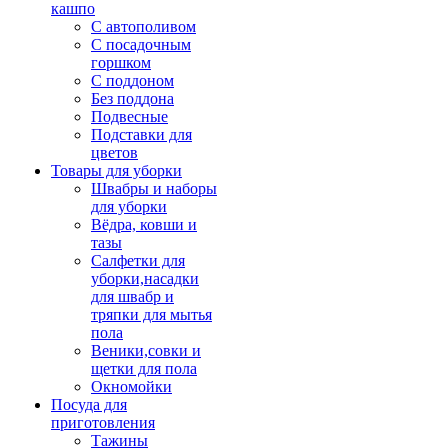
кашпо
С автополивом
С посадочным
горшком
С поддоном
Без поддона
Подвесные
Подставки для
цветов
Товары для уборки
Швабры и наборы
для уборки
Вёдра, ковши и
тазы
Салфетки для
уборки,насадки
для швабр и
тряпки для мытья
пола
Веники,совки и
щетки для пола
Окномойки
Посуда для
приготовления
Тажины