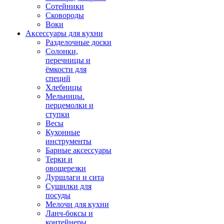
Сотейники
Сковороды
Воки
Аксессуары для кухни
Разделочные доски
Солонки,
перечницы и
ёмкости для
специй
Хлебницы
Мельницы.
перцемолки и
ступки
Весы
Кухонные
инструменты
Барные аксессуары
Терки и
овощерезки
Дуршлаги и сита
Сушилки для
посуды
Мелочи для кухни
Ланч-боксы и
контейнеры