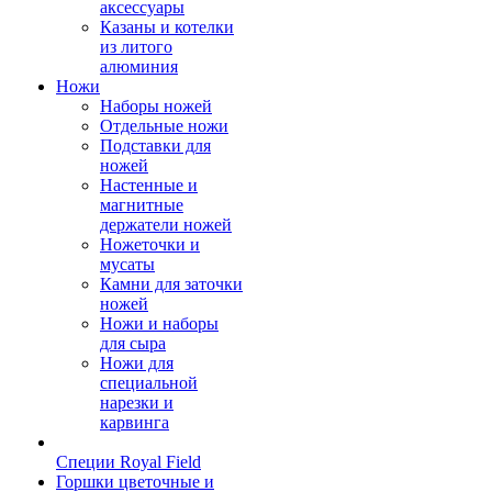
аксессуары
Казаны и котелки
из литого
алюминия
Ножи
Наборы ножей
Отдельные ножи
Подставки для
ножей
Настенные и
магнитные
держатели ножей
Ножеточки и
мусаты
Камни для заточки
ножей
Ножи и наборы
для сыра
Ножи для
специальной
нарезки и
карвинга
Специи Royal Field
Горшки цветочные и