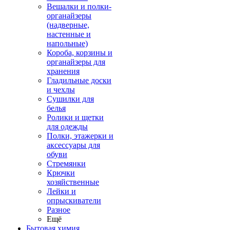
Вешалки и полки-
органайзеры
(надверные,
настенные и
напольные)
Короба, корзины и
органайзеры для
хранения
Гладильные доски
и чехлы
Сушилки для
белья
Ролики и щетки
для одежды
Полки, этажерки и
аксессуары для
обуви
Стремянки
Крючки
хозяйственные
Лейки и
опрыскиватели
Разное
Ещё
Бытовая химия