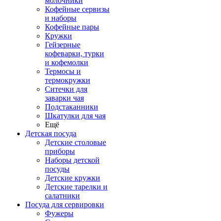
молочники
Кофейные сервизы
и наборы
Кофейные пары
Кружки
Гейзерные
кофеварки, турки
и кофемолки
Термосы и
термокружки
Ситечки для
заварки чая
Подстаканники
Шкатулки для чая
Ещё
Детская посуда
Детские столовые
приборы
Наборы детской
посуды
Детские кружки
Детские тарелки и
салатники
Посуда для сервировки
Фужеры