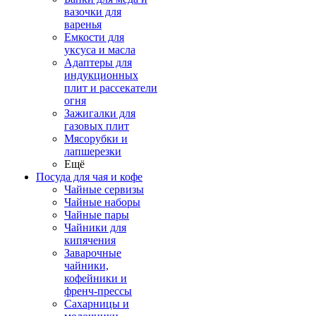
вазочки для
варенья
Емкости для
уксуса и масла
Адаптеры для
индукционных
плит и рассекатели
огня
Зажигалки для
газовых плит
Мясорубки и
лапшерезки
Ещё
Посуда для чая и кофе
Чайные сервизы
Чайные наборы
Чайные пары
Чайники для
кипячения
Заварочные
чайники,
кофейники и
френч-прессы
Сахарницы и