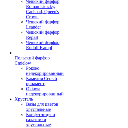
Чешский фарфор
Roman Lidicky,
Carlsbad, Queen's
Crown
Чешский фарфор
Leander
Чешский фарфор
Repast
Чешский фарфор
Rudolf Kampf
Польский фарфор
Сmielow
Рококо
недекорированный
Камелия Серый
орнамент
Oktawa
недекорированный
Хрусталь
Вазы для цветов
хрустальные
Конфетницы и
салатники
хрустальные