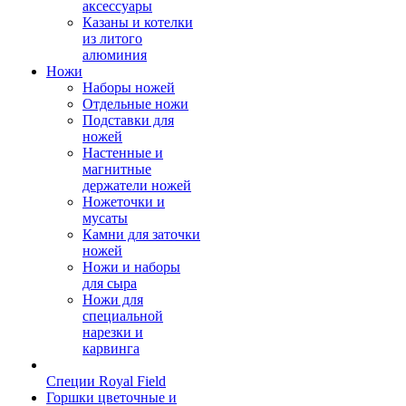
аксессуары
Казаны и котелки
из литого
алюминия
Ножи
Наборы ножей
Отдельные ножи
Подставки для
ножей
Настенные и
магнитные
держатели ножей
Ножеточки и
мусаты
Камни для заточки
ножей
Ножи и наборы
для сыра
Ножи для
специальной
нарезки и
карвинга
Специи Royal Field
Горшки цветочные и