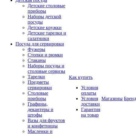
Детская посуда
Детские столовые
приборы
Наборы детской
посуды
Детские кружки
Детские тарелки и
салатники
Посуда для сервировки
Фужеры
Стопки и рюмки
Стаканы
Наборы посуды и
столовые сервизы
Тарелки
Как купить
Предметы
сервировки
Условия
Столовые
оплаты
приборы
Условия
Магазины
Брен
Графины,
доставки
декантеры и
Гарантия
штофы
на товар
Вазы для фруктов
и конфетницы
Масленки и