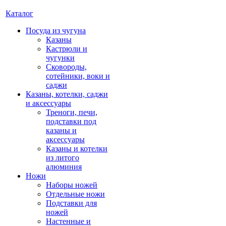
Каталог
Посуда из чугуна
Казаны
Кастрюли и
чугунки
Сковороды,
сотейники, воки и
саджи
Казаны, котелки, саджи
и аксессуары
Треноги, печи,
подставки под
казаны и
аксессуары
Казаны и котелки
из литого
алюминия
Ножи
Наборы ножей
Отдельные ножи
Подставки для
ножей
Настенные и