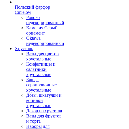
Польский фарфор
Сmielow
Рококо
недекорированный
Камелия Серый
орнамент
Oktawa
недекорированный
Хрусталь
Вазы для цветов
хрустальные
Конфетницы и
салатники
хрустальные
Блюда
сервировочные
хрустальные
Дозы, шкатулки и
копилки
хрустальные
Декор из хрусталя
Вазы для фруктов
и торта
Наборы для