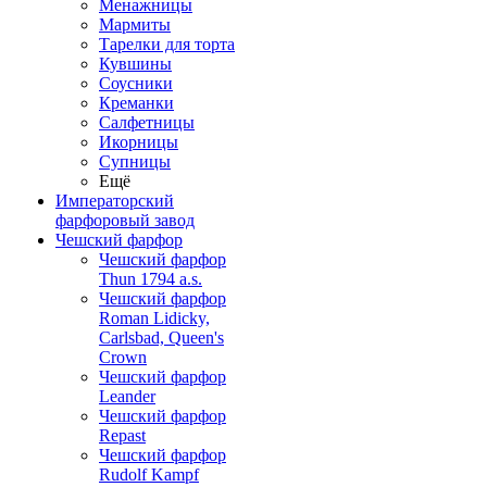
Менажницы
Мармиты
Тарелки для торта
Кувшины
Соусники
Креманки
Салфетницы
Икорницы
Супницы
Ещё
Императорский
фарфоровый завод
Чешский фарфор
Чешский фарфор
Thun 1794 a.s.
Чешский фарфор
Roman Lidicky,
Carlsbad, Queen's
Crown
Чешский фарфор
Leander
Чешский фарфор
Repast
Чешский фарфор
Rudolf Kampf