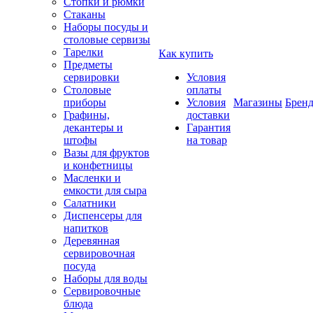
Стопки и рюмки
Стаканы
Наборы посуды и
столовые сервизы
Тарелки
Как купить
Предметы
сервировки
Условия
Столовые
оплаты
приборы
Условия
Магазины
Брен
Графины,
доставки
декантеры и
Гарантия
штофы
на товар
Вазы для фруктов
и конфетницы
Масленки и
емкости для сыра
Салатники
Диспенсеры для
напитков
Деревянная
сервировочная
посуда
Наборы для воды
Сервировочные
блюда