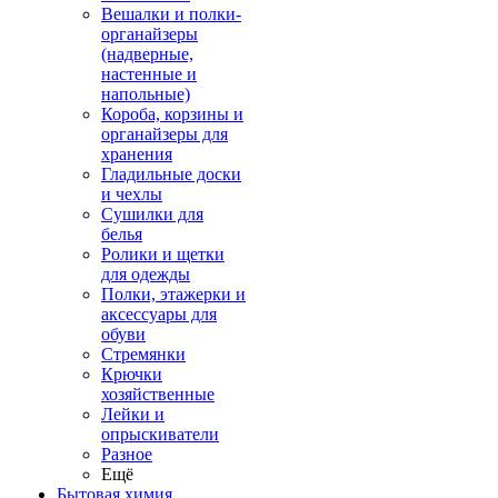
Вешалки и полки-
органайзеры
(надверные,
настенные и
напольные)
Короба, корзины и
органайзеры для
хранения
Гладильные доски
и чехлы
Сушилки для
белья
Ролики и щетки
для одежды
Полки, этажерки и
аксессуары для
обуви
Стремянки
Крючки
хозяйственные
Лейки и
опрыскиватели
Разное
Ещё
Бытовая химия