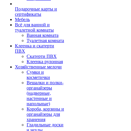
Подарочные карты и
сертификаты
Мебель
Всё для ванной и
туалетной комнаты
Ванная комната
Туалетная комната
Клеенка и скатерти
ПВХ
Скатерти ПВХ
Клеенка рулонная
Хозяйственные мелочи
Сумки и
косметички
Вешалки и полки-
органайзеры
(надверные,
настенные и
напольные)
Короба, корзины и
органайзеры для
хранения
Гладильные доски
и чехлы