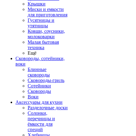
Крышки
Миски и емкости
для приготовления
Гусятницы и
утятницы
Ковши, соусники,
молоковарки
Малая бытовая
техника
Ещё
Сковороды, сотейники,
воки
Блинные
сковороды
Сковороды-гриль
Сотейники
Сковороды
Воки
Аксессуары для кухни
Разделочные доски
Солонки,
перечницы и
ёмкости для
специй
Хлебницы