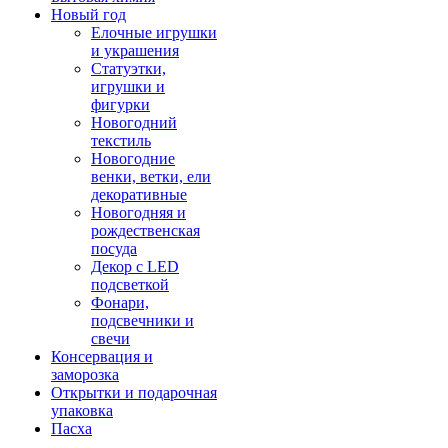
Новый год
Елочные игрушки
и украшения
Статуэтки,
игрушки и
фигурки
Новогодний
текстиль
Новогодние
венки, ветки, ели
декоративные
Новогодняя и
рождественская
посуда
Декор с LED
подсветкой
Фонари,
подсвечники и
свечи
Консервация и
заморозка
Открытки и подарочная
упаковка
Пасха