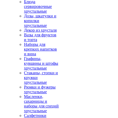
Блюда
сервировочные
хрустальные
Дозы, шкатулки и
копилки
хрустальные
Декор из хрусталя
Вазы для фруктов
и торта
Наборы для
крепких напитков
и вина
Графины,
кувшины и штофы
хрустальные
Стаканы, стопки и
кружки
хрустальные
Рюмки и фужеры
хрустальные
Масленки,
сахарницы и
наборы для специй
хрустальные
Салфетники