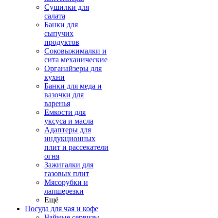
Сушилки для
салата
Банки для
сыпучих
продуктов
Соковыжималки и
сита механические
Органайзеры для
кухни
Банки для меда и
вазочки для
варенья
Емкости для
уксуса и масла
Адаптеры для
индукционных
плит и рассекатели
огня
Зажигалки для
газовых плит
Мясорубки и
лапшерезки
Ещё
Посуда для чая и кофе
Чайные сервизы