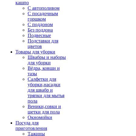
кашпо
С автополивом
С посадочным
горшком
С поддоном
Без поддона
Подвесные
Подставки для
цветов
Товары для уборки
Швабры и наборы
для уборки
Вёдра, ковши и
тазы
Салфетки для
уборки,насадки
для швабр и
тряпки для мытья
пола
Веники,совки и
щетки для пола
Окномойки
Посуда для
приготовления
Тажины