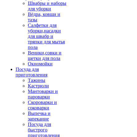
Швабры и наборы
для уборки
Вёдра, ковши и
тазы
Салфетки для
уборки,насадки
для швабр и
тряпки для мытья
пола
Веники,совки и
щетки для пола
Окномойки
Посуда для
приготовления
Тажины
Кастрюли
Мантоварки и
пароварки
Скороварки и
соковарки
Выпечка и
запекание
Посуда для
быстрого
приготовления