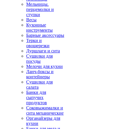
Мельницы.
перцемолки и
ступки
Весы
Кухонные
инструменты
Барные аксессуары
Терки и
овощерезки
Дуршлаги и сита
Сушилки для
посуды
Мелочи для кухни
Ланч-боксы и
контейнеры
Сушилки для
салата
Банки для
сыпучих
продуктов
Соковыжималки и
сита механические
Органайзеры для
кухни
Банки для меда и