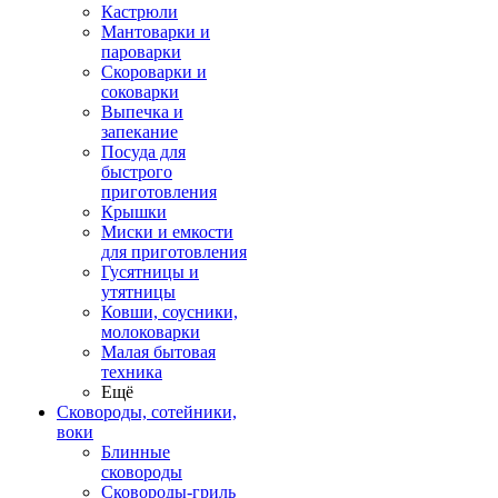
Кастрюли
Мантоварки и
пароварки
Скороварки и
соковарки
Выпечка и
запекание
Посуда для
быстрого
приготовления
Крышки
Миски и емкости
для приготовления
Гусятницы и
утятницы
Ковши, соусники,
молоковарки
Малая бытовая
техника
Ещё
Сковороды, сотейники,
воки
Блинные
сковороды
Сковороды-гриль