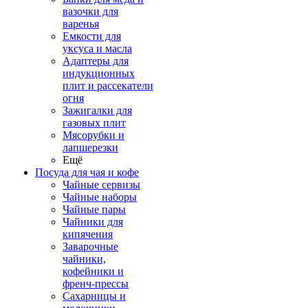
вазочки для
варенья
Емкости для
уксуса и масла
Адаптеры для
индукционных
плит и рассекатели
огня
Зажигалки для
газовых плит
Мясорубки и
лапшерезки
Ещё
Посуда для чая и кофе
Чайные сервизы
Чайные наборы
Чайные пары
Чайники для
кипячения
Заварочные
чайники,
кофейники и
френч-прессы
Сахарницы и