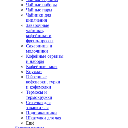
Чайные наборы
Чайные пары
Чайники для
кипячения
Заварочные
чайники,
кофейники и
френч-прессы
Сахарницы и
молочники
Кофейные сервизы
и наборы
Кофейные пары
Кружки
Гейзерные
кофеварки, турки
и кофемолки
Термосы и
термокружки
Ситечки для
заварки чая
Подстаканники
Шкатулки для чая
Ещё