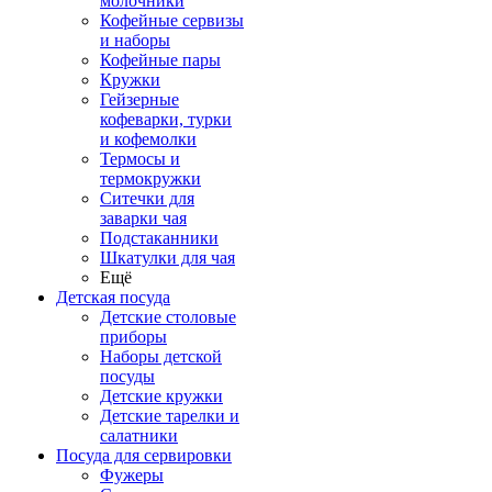
молочники
Кофейные сервизы
и наборы
Кофейные пары
Кружки
Гейзерные
кофеварки, турки
и кофемолки
Термосы и
термокружки
Ситечки для
заварки чая
Подстаканники
Шкатулки для чая
Ещё
Детская посуда
Детские столовые
приборы
Наборы детской
посуды
Детские кружки
Детские тарелки и
салатники
Посуда для сервировки
Фужеры