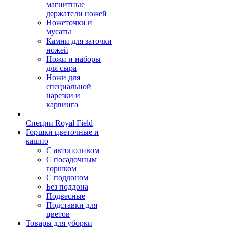
магнитные
держатели ножей
Ножеточки и
мусаты
Камни для заточки
ножей
Ножи и наборы
для сыра
Ножи для
специальной
нарезки и
карвинга
Специи Royal Field
Горшки цветочные и
кашпо
С автополивом
С посадочным
горшком
С поддоном
Без поддона
Подвесные
Подставки для
цветов
Товары для уборки