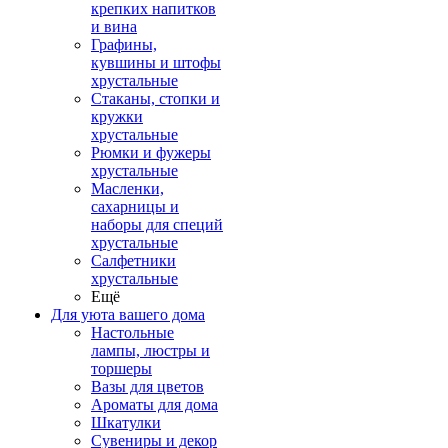
крепких напитков
и вина
Графины,
кувшины и штофы
хрустальные
Стаканы, стопки и
кружки
хрустальные
Рюмки и фужеры
хрустальные
Масленки,
сахарницы и
наборы для специй
хрустальные
Салфетники
хрустальные
Ещё
Для уюта вашего дома
Настольные
лампы, люстры и
торшеры
Вазы для цветов
Ароматы для дома
Шкатулки
Сувениры и декор