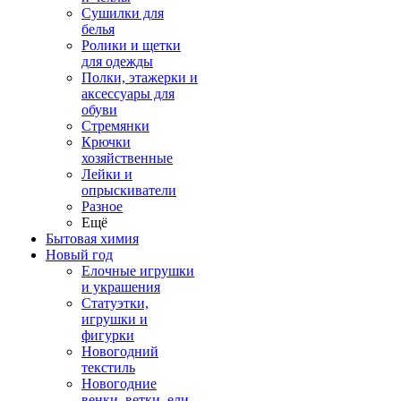
Сушилки для
белья
Ролики и щетки
для одежды
Полки, этажерки и
аксессуары для
обуви
Стремянки
Крючки
хозяйственные
Лейки и
опрыскиватели
Разное
Ещё
Бытовая химия
Новый год
Елочные игрушки
и украшения
Статуэтки,
игрушки и
фигурки
Новогодний
текстиль
Новогодние
венки, ветки, ели