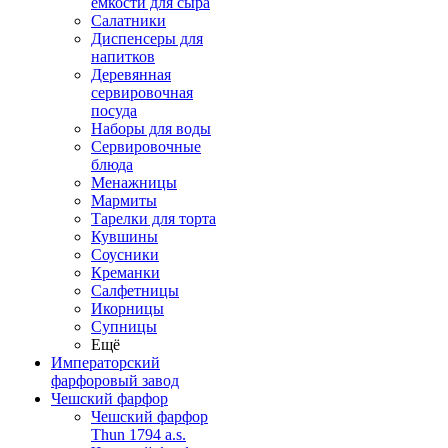
емкости для сыра
Салатники
Диспенсеры для
напитков
Деревянная
сервировочная
посуда
Наборы для воды
Сервировочные
блюда
Менажницы
Мармиты
Тарелки для торта
Кувшины
Соусники
Креманки
Салфетницы
Икорницы
Супницы
Ещё
Императорский
фарфоровый завод
Чешский фарфор
Чешский фарфор
Thun 1794 a.s.