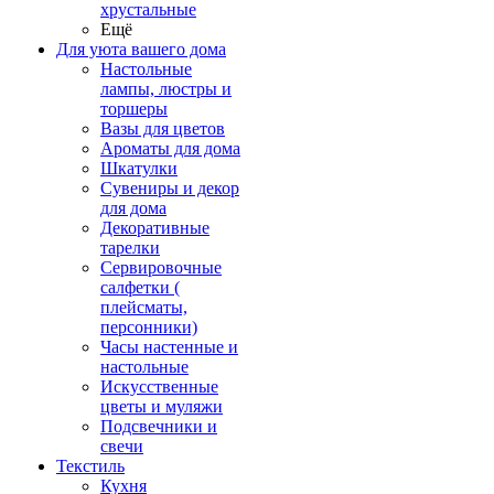
хрустальные
Ещё
Для уюта вашего дома
Настольные
лампы, люстры и
торшеры
Вазы для цветов
Ароматы для дома
Шкатулки
Сувениры и декор
для дома
Декоративные
тарелки
Сервировочные
салфетки (
плейсматы,
персонники)
Часы настенные и
настольные
Искусственные
цветы и муляжи
Подсвечники и
свечи
Текстиль
Кухня