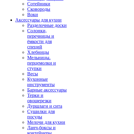
Сотейники
Сковороды
Воки
Аксессуары для кухни
Разделочные доски
Солонки,
перечницы и
ёмкости для
специй
Хлебницы
Мельницы.
перцемолки и
ступки
Весы
Кухонные
инструменты
Барные аксессуары
Терки и
овощерезки
Дуршлаги и сита
Сушилки для
посуды
Мелочи для кухни
Ланч-боксы и
контейнеры