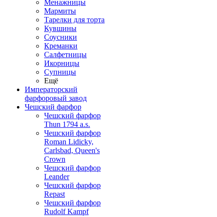
Менажницы
Мармиты
Тарелки для торта
Кувшины
Соусники
Креманки
Салфетницы
Икорницы
Супницы
Ещё
Императорский
фарфоровый завод
Чешский фарфор
Чешский фарфор
Thun 1794 a.s.
Чешский фарфор
Roman Lidicky,
Carlsbad, Queen's
Crown
Чешский фарфор
Leander
Чешский фарфор
Repast
Чешский фарфор
Rudolf Kampf