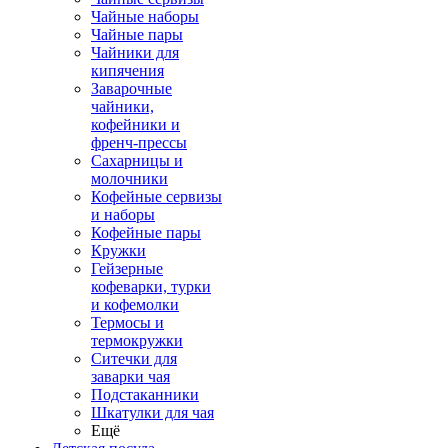
Чайные наборы
Чайные пары
Чайники для
кипячения
Заварочные
чайники,
кофейники и
френч-прессы
Сахарницы и
молочники
Кофейные сервизы
и наборы
Кофейные пары
Кружки
Гейзерные
кофеварки, турки
и кофемолки
Термосы и
термокружки
Ситечки для
заварки чая
Подстаканники
Шкатулки для чая
Ещё