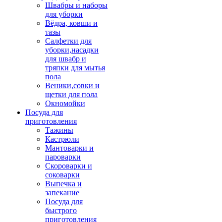
Швабры и наборы
для уборки
Вёдра, ковши и
тазы
Салфетки для
уборки,насадки
для швабр и
тряпки для мытья
пола
Веники,совки и
щетки для пола
Окномойки
Посуда для
приготовления
Тажины
Кастрюли
Мантоварки и
пароварки
Скороварки и
соковарки
Выпечка и
запекание
Посуда для
быстрого
приготовления