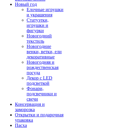
Новый год
Елочные игрушки
и украшения
Статуэтки,
игрушки и
фигурки
Новогодний
текстиль
Новогодние
венки, ветки, ели
декоративные
Новогодняя и
рождественская
посуда
Декор с LED
подсветкой
Фонари,
подсвечники и
свечи
Консервация и
заморозка
Открытки и подарочная
упаковка
Пасха