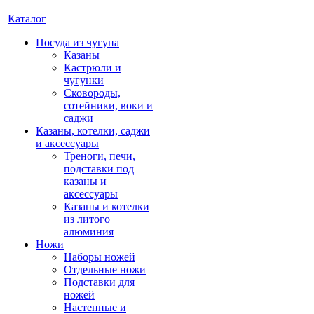
Каталог
Посуда из чугуна
Казаны
Кастрюли и
чугунки
Сковороды,
сотейники, воки и
саджи
Казаны, котелки, саджи
и аксессуары
Треноги, печи,
подставки под
казаны и
аксессуары
Казаны и котелки
из литого
алюминия
Ножи
Наборы ножей
Отдельные ножи
Подставки для
ножей
Настенные и