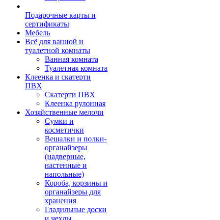
Подарочные карты и
сертификаты
Мебель
Всё для ванной и
туалетной комнаты
Ванная комната
Туалетная комната
Клеенка и скатерти
ПВХ
Скатерти ПВХ
Клеенка рулонная
Хозяйственные мелочи
Сумки и
косметички
Вешалки и полки-
органайзеры
(надверные,
настенные и
напольные)
Короба, корзины и
органайзеры для
хранения
Гладильные доски
и чехлы