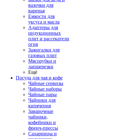
вазочки для
варенья
Емкости для
уксуса и масла
Адаптеры для
индукционных
плит и рассекатели
огня
Зажигалки для
газовых плит
Мясорубки и
лапшерезки
Ещё
Посуда для чая и кофе
Чайные сервизы
Чайные наборы
Чайные пары
Чайники для
кипячения
Заварочные
чайники,
кофейники и
френч-прессы
Сахарницы и