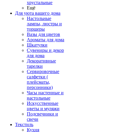
хрустальные
Ещё
Для уюта вашего дома
Настольные
лампы, люстры и
торшеры
Вазы для цветов
Ароматы для дома
Шкатулки
Сувениры и декор
для дома
Декоративные
тарелки
Сервировочные
салфетки (
плейсматы,
персонники)
Часы настенные и
настольные
Искусственные
цветы и муляжи
Подсвечники и
свечи
Текстиль
Кухня