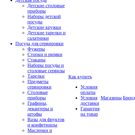
Детская посуда
Детские столовые
приборы
Наборы детской
посуды
Детские кружки
Детские тарелки и
салатники
Посуда для сервировки
Фужеры
Стопки и рюмки
Стаканы
Наборы посуды и
столовые сервизы
Тарелки
Как купить
Предметы
сервировки
Условия
Столовые
оплаты
приборы
Условия
Магазины
Брен
Графины,
доставки
декантеры и
Гарантия
штофы
на товар
Вазы для фруктов
и конфетницы
Масленки и