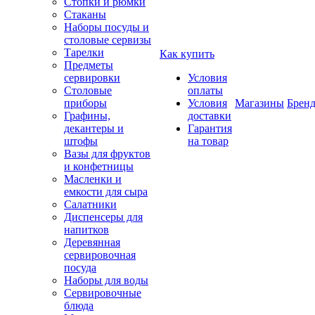
Стопки и рюмки
Стаканы
Наборы посуды и
столовые сервизы
Тарелки
Как купить
Предметы
сервировки
Условия
Столовые
оплаты
приборы
Условия
Магазины
Брен
Графины,
доставки
декантеры и
Гарантия
штофы
на товар
Вазы для фруктов
и конфетницы
Масленки и
емкости для сыра
Салатники
Диспенсеры для
напитков
Деревянная
сервировочная
посуда
Наборы для воды
Сервировочные
блюда