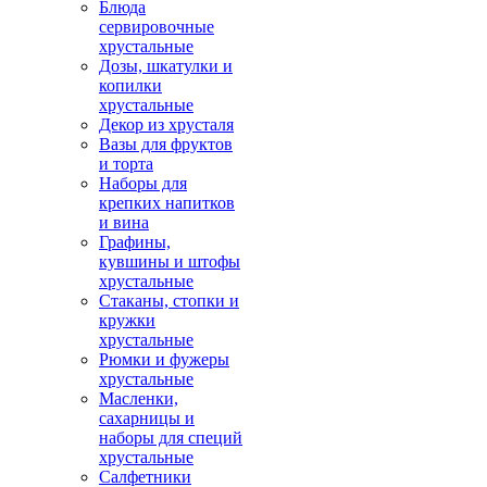
Блюда
сервировочные
хрустальные
Дозы, шкатулки и
копилки
хрустальные
Декор из хрусталя
Вазы для фруктов
и торта
Наборы для
крепких напитков
и вина
Графины,
кувшины и штофы
хрустальные
Стаканы, стопки и
кружки
хрустальные
Рюмки и фужеры
хрустальные
Масленки,
сахарницы и
наборы для специй
хрустальные
Салфетники