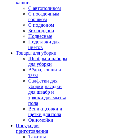
кашпо
С автополивом
С посадочным
горшком
С поддоном
Без поддона
Подвесные
Подставки для
цветов
Товары для уборки
Швабры и наборы
для уборки
Вёдра, ковши и
тазы
Салфетки для
уборки,насадки
для швабр и
тряпки для мытья
пола
Веники,совки и
щетки для пола
Окномойки
Посуда для
приготовления
Тажины