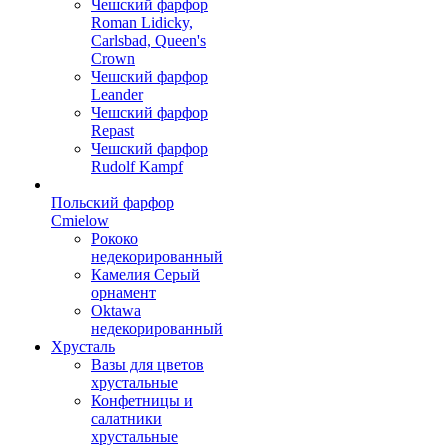
Чешский фарфор
Roman Lidicky,
Carlsbad, Queen's
Crown
Чешский фарфор
Leander
Чешский фарфор
Repast
Чешский фарфор
Rudolf Kampf
Польский фарфор
Сmielow
Рококо
недекорированный
Камелия Серый
орнамент
Oktawa
недекорированный
Хрусталь
Вазы для цветов
хрустальные
Конфетницы и
салатники
хрустальные