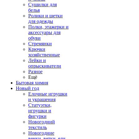
Сушилки для
белья
Ролики и щетки
для одежды
Полки, этажерки и
аксессуары для
обуви
Стремянки
Крючки
хозяйственные
Лейки и
опрыскиватели
Разное
Ещё
Бытовая химия
Новый год
Елочные игрушки
и украшения
Статуэтки,
игрушки и
фигурки
Новогодний
текстиль
Новогодние
венки, ветки, ели