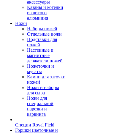
аксессуары
Казаны и котелки
из литого
алюминия
Ножи
Наборы ножей
Отдельные ножи
Подставки для
ножей
Настенные и
магнитные
держатели ножей
Ножеточки и
мусаты
Камни для заточки
ножей
Ножи и наборы
для сыра
Ножи для
специальной
нарезки и
карвинга
Специи Royal Field
Горшки цветочные и