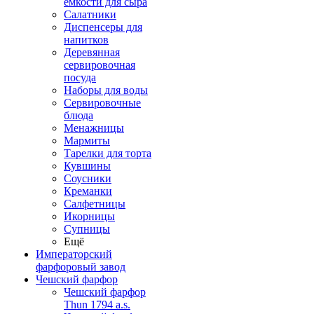
емкости для сыра
Салатники
Диспенсеры для
напитков
Деревянная
сервировочная
посуда
Наборы для воды
Сервировочные
блюда
Менажницы
Мармиты
Тарелки для торта
Кувшины
Соусники
Креманки
Салфетницы
Икорницы
Супницы
Ещё
Императорский
фарфоровый завод
Чешский фарфор
Чешский фарфор
Thun 1794 a.s.