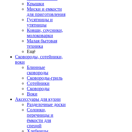
Крышки
Миски и емкости
для приготовления
Гусятницы и
утятницы
Ковши, соусники,
молоковарки
Малая бытовая
техника
Ещё
Сковороды, сотейники,
воки
Блинные
сковороды
Сковороды-гриль
Сотейники
Сковороды
Воки
Аксессуары для кухни
Разделочные доски
Солонки,
перечницы и
ёмкости для
специй
Хлебницы