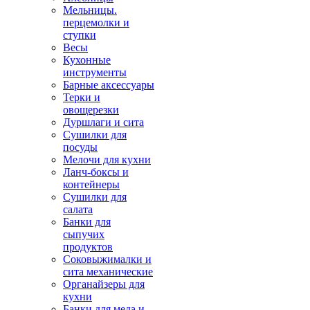
Мельницы.
перцемолки и
ступки
Весы
Кухонные
инструменты
Барные аксессуары
Терки и
овощерезки
Дуршлаги и сита
Сушилки для
посуды
Мелочи для кухни
Ланч-боксы и
контейнеры
Сушилки для
салата
Банки для
сыпучих
продуктов
Соковыжималки и
сита механические
Органайзеры для
кухни
Банки для меда и