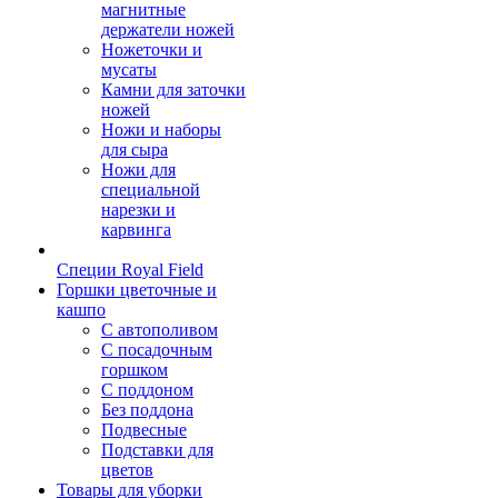
магнитные
держатели ножей
Ножеточки и
мусаты
Камни для заточки
ножей
Ножи и наборы
для сыра
Ножи для
специальной
нарезки и
карвинга
Специи Royal Field
Горшки цветочные и
кашпо
С автополивом
С посадочным
горшком
С поддоном
Без поддона
Подвесные
Подставки для
цветов
Товары для уборки