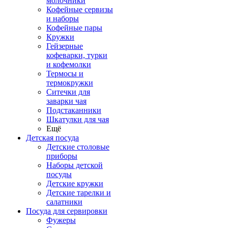
молочники
Кофейные сервизы
и наборы
Кофейные пары
Кружки
Гейзерные
кофеварки, турки
и кофемолки
Термосы и
термокружки
Ситечки для
заварки чая
Подстаканники
Шкатулки для чая
Ещё
Детская посуда
Детские столовые
приборы
Наборы детской
посуды
Детские кружки
Детские тарелки и
салатники
Посуда для сервировки
Фужеры