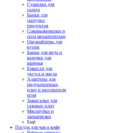
Сушилки для
салата
Банки для
сыпучих
продуктов
Соковыжималки и
сита механические
Органайзеры для
кухни
Банки для меда и
вазочки для
варенья
Емкости для
уксуса и масла
Адаптеры для
индукционных
плит и рассекатели
огня
Зажигалки для
газовых плит
Мясорубки и
лапшерезки
Ещё
Посуда для чая и кофе
Чайные сервизы