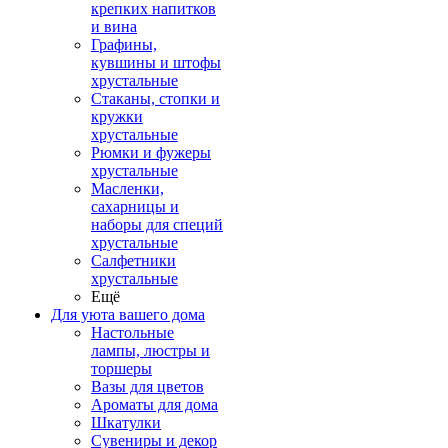
крепких напитков
и вина
Графины,
кувшины и штофы
хрустальные
Стаканы, стопки и
кружки
хрустальные
Рюмки и фужеры
хрустальные
Масленки,
сахарницы и
наборы для специй
хрустальные
Салфетники
хрустальные
Ещё
Для уюта вашего дома
Настольные
лампы, люстры и
торшеры
Вазы для цветов
Ароматы для дома
Шкатулки
Сувениры и декор