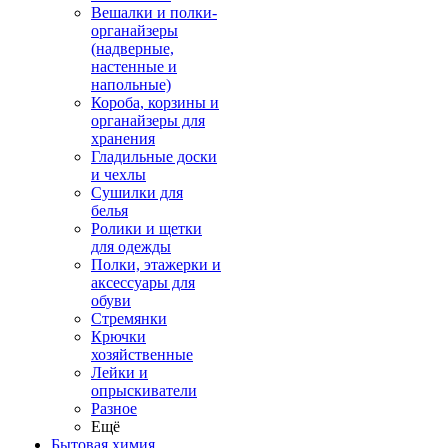
Вешалки и полки-
органайзеры
(надверные,
настенные и
напольные)
Короба, корзины и
органайзеры для
хранения
Гладильные доски
и чехлы
Сушилки для
белья
Ролики и щетки
для одежды
Полки, этажерки и
аксессуары для
обуви
Стремянки
Крючки
хозяйственные
Лейки и
опрыскиватели
Разное
Ещё
Бытовая химия