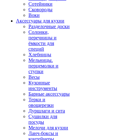
Сотейники
Сковороды
Воки
Аксессуары для кухни
Разделочные доски
Солонки,
перечницы и
ёмкости для
специй
Хлебницы
Мельницы.
перцемолки и
ступки
Весы
Кухонные
инструменты
Барные аксессуары
Терки и
овощерезки
Дуршлаги и сита
Сушилки для
посуды
Мелочи для кухни
Ланч-боксы и
контейнеры