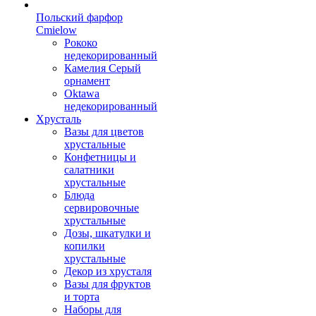
Польский фарфор
Сmielow
Рококо
недекорированный
Камелия Серый
орнамент
Oktawa
недекорированный
Хрусталь
Вазы для цветов
хрустальные
Конфетницы и
салатники
хрустальные
Блюда
сервировочные
хрустальные
Дозы, шкатулки и
копилки
хрустальные
Декор из хрусталя
Вазы для фруктов
и торта
Наборы для