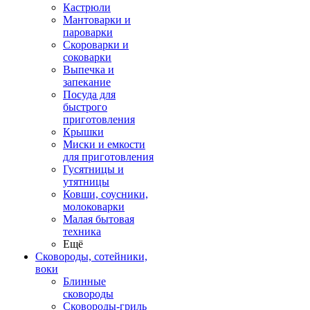
Кастрюли
Мантоварки и
пароварки
Скороварки и
соковарки
Выпечка и
запекание
Посуда для
быстрого
приготовления
Крышки
Миски и емкости
для приготовления
Гусятницы и
утятницы
Ковши, соусники,
молоковарки
Малая бытовая
техника
Ещё
Сковороды, сотейники,
воки
Блинные
сковороды
Сковороды-гриль