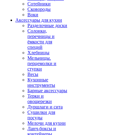
Сотейники
Сковороды
Воки
Аксессуары для кухни
Разделочные доски
Солонки,
перечницы и
ёмкости для
специй
Хлебницы
Мельницы.
перцемолки и
ступки
Весы
Кухонные
инструменты
Барные аксессуары
Терки и
овощерезки
Дуршлаги и сита
Сушилки для
посуды
Мелочи для кухни
Ланч-боксы и
контейнеры