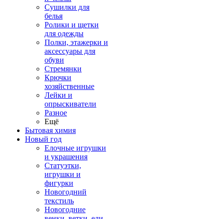
Сушилки для
белья
Ролики и щетки
для одежды
Полки, этажерки и
аксессуары для
обуви
Стремянки
Крючки
хозяйственные
Лейки и
опрыскиватели
Разное
Ещё
Бытовая химия
Новый год
Елочные игрушки
и украшения
Статуэтки,
игрушки и
фигурки
Новогодний
текстиль
Новогодние
венки, ветки, ели