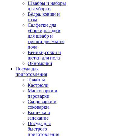
Швабры и наборы
для уборки
Вёдра, ковши и
тазы
Салфетки для
уборки,насадки
для швабр и
тряпки для мытья
пола
Веники,совки и
щетки для пола
Окномойки
Посуда для
приготовления
Тажины
Кастрюли
Мантоварки и
пароварки
Скороварки и
соковарки
Выпечка и
запекание
Посуда для
быстрого
приготовления