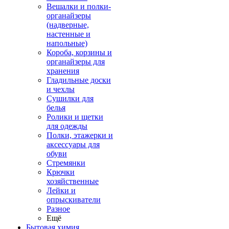
Вешалки и полки-
органайзеры
(надверные,
настенные и
напольные)
Короба, корзины и
органайзеры для
хранения
Гладильные доски
и чехлы
Сушилки для
белья
Ролики и щетки
для одежды
Полки, этажерки и
аксессуары для
обуви
Стремянки
Крючки
хозяйственные
Лейки и
опрыскиватели
Разное
Ещё
Бытовая химия