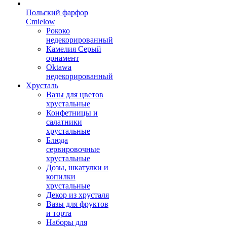
Польский фарфор
Сmielow
Рококо
недекорированный
Камелия Серый
орнамент
Oktawa
недекорированный
Хрусталь
Вазы для цветов
хрустальные
Конфетницы и
салатники
хрустальные
Блюда
сервировочные
хрустальные
Дозы, шкатулки и
копилки
хрустальные
Декор из хрусталя
Вазы для фруктов
и торта
Наборы для