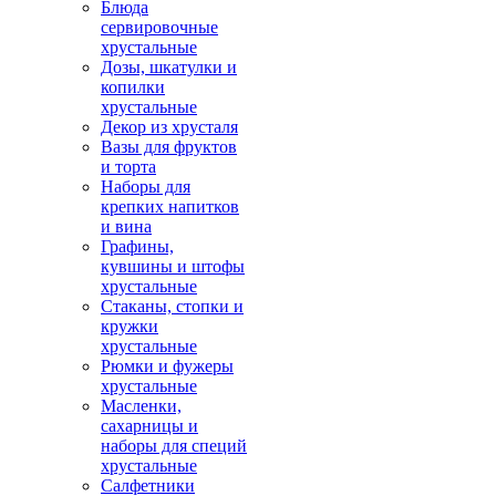
Блюда
сервировочные
хрустальные
Дозы, шкатулки и
копилки
хрустальные
Декор из хрусталя
Вазы для фруктов
и торта
Наборы для
крепких напитков
и вина
Графины,
кувшины и штофы
хрустальные
Стаканы, стопки и
кружки
хрустальные
Рюмки и фужеры
хрустальные
Масленки,
сахарницы и
наборы для специй
хрустальные
Салфетники