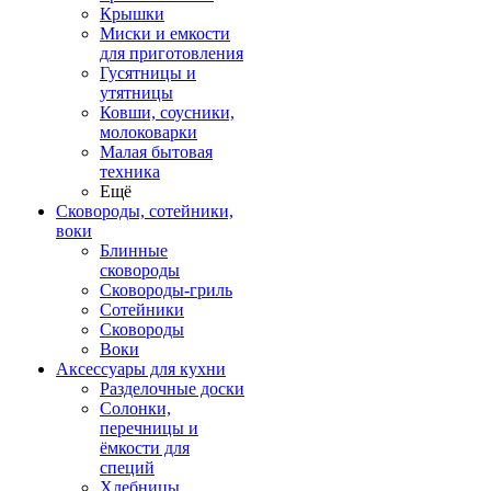
Крышки
Миски и емкости
для приготовления
Гусятницы и
утятницы
Ковши, соусники,
молоковарки
Малая бытовая
техника
Ещё
Сковороды, сотейники,
воки
Блинные
сковороды
Сковороды-гриль
Сотейники
Сковороды
Воки
Аксессуары для кухни
Разделочные доски
Солонки,
перечницы и
ёмкости для
специй
Хлебницы