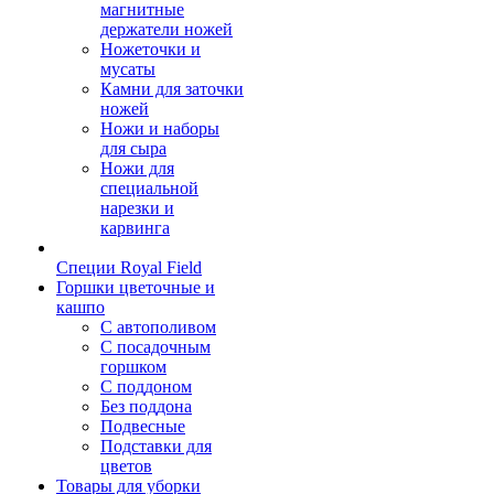
магнитные
держатели ножей
Ножеточки и
мусаты
Камни для заточки
ножей
Ножи и наборы
для сыра
Ножи для
специальной
нарезки и
карвинга
Специи Royal Field
Горшки цветочные и
кашпо
С автополивом
С посадочным
горшком
С поддоном
Без поддона
Подвесные
Подставки для
цветов
Товары для уборки