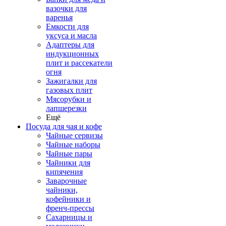
вазочки для
варенья
Емкости для
уксуса и масла
Адаптеры для
индукционных
плит и рассекатели
огня
Зажигалки для
газовых плит
Мясорубки и
лапшерезки
Ещё
Посуда для чая и кофе
Чайные сервизы
Чайные наборы
Чайные пары
Чайники для
кипячения
Заварочные
чайники,
кофейники и
френч-прессы
Сахарницы и