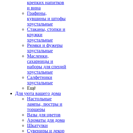
крепких напитков
и вина
Графины,
кувшины и штофы
хрустальные
Стаканы, стопки и
кружки
хрустальные
Рюмки и фужеры
хрустальные
Масленки,
сахарницы и
наборы для специй
хрустальные
Салфетники
хрустальные
Ещё
Для уюта вашего дома
Настольные
лампы, люстры и
торшеры
Вазы для цветов
Ароматы для дома
Шкатулки
Сувениры и декор