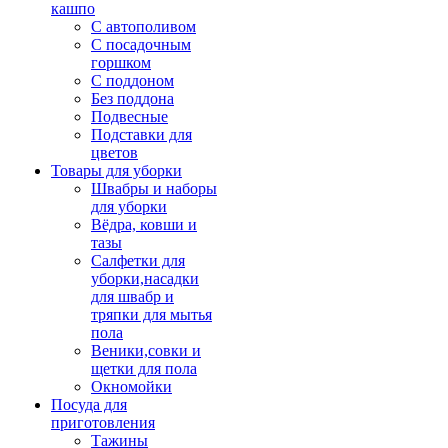
кашпо
С автополивом
С посадочным
горшком
С поддоном
Без поддона
Подвесные
Подставки для
цветов
Товары для уборки
Швабры и наборы
для уборки
Вёдра, ковши и
тазы
Салфетки для
уборки,насадки
для швабр и
тряпки для мытья
пола
Веники,совки и
щетки для пола
Окномойки
Посуда для
приготовления
Тажины