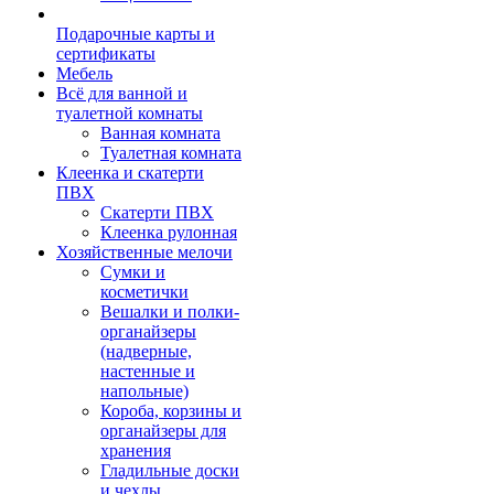
Подарочные карты и
сертификаты
Мебель
Всё для ванной и
туалетной комнаты
Ванная комната
Туалетная комната
Клеенка и скатерти
ПВХ
Скатерти ПВХ
Клеенка рулонная
Хозяйственные мелочи
Сумки и
косметички
Вешалки и полки-
органайзеры
(надверные,
настенные и
напольные)
Короба, корзины и
органайзеры для
хранения
Гладильные доски
и чехлы