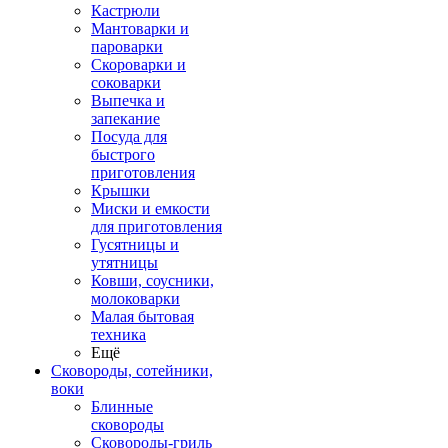
Кастрюли
Мантоварки и
пароварки
Скороварки и
соковарки
Выпечка и
запекание
Посуда для
быстрого
приготовления
Крышки
Миски и емкости
для приготовления
Гусятницы и
утятницы
Ковши, соусники,
молоковарки
Малая бытовая
техника
Ещё
Сковороды, сотейники,
воки
Блинные
сковороды
Сковороды-гриль