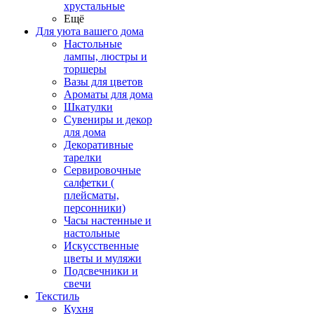
хрустальные
Ещё
Для уюта вашего дома
Настольные
лампы, люстры и
торшеры
Вазы для цветов
Ароматы для дома
Шкатулки
Сувениры и декор
для дома
Декоративные
тарелки
Сервировочные
салфетки (
плейсматы,
персонники)
Часы настенные и
настольные
Искусственные
цветы и муляжи
Подсвечники и
свечи
Текстиль
Кухня