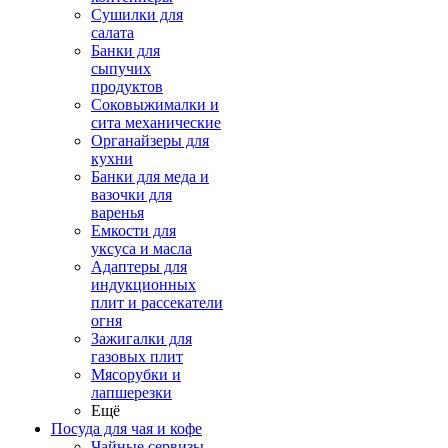
Сушилки для
салата
Банки для
сыпучих
продуктов
Соковыжималки и
сита механические
Органайзеры для
кухни
Банки для меда и
вазочки для
варенья
Емкости для
уксуса и масла
Адаптеры для
индукционных
плит и рассекатели
огня
Зажигалки для
газовых плит
Мясорубки и
лапшерезки
Ещё
Посуда для чая и кофе
Чайные сервизы