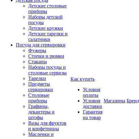
Детская посуда
Детские столовые
приборы
Наборы детской
посуды
Детские кружки
Детские тарелки и
салатники
Посуда для сервировки
Фужеры
Стопки и рюмки
Стаканы
Наборы посуды и
столовые сервизы
Тарелки
Как купить
Предметы
сервировки
Условия
Столовые
оплаты
приборы
Условия
Магазины
Брен
Графины,
доставки
декантеры и
Гарантия
штофы
на товар
Вазы для фруктов
и конфетницы
Масленки и