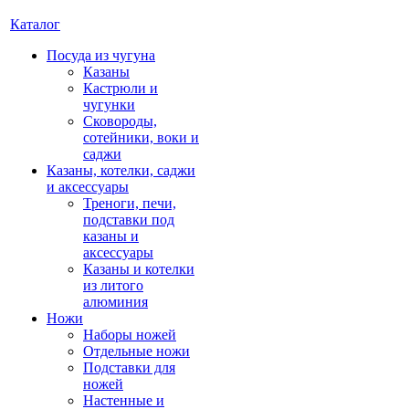
Каталог
Посуда из чугуна
Казаны
Кастрюли и
чугунки
Сковороды,
сотейники, воки и
саджи
Казаны, котелки, саджи
и аксессуары
Треноги, печи,
подставки под
казаны и
аксессуары
Казаны и котелки
из литого
алюминия
Ножи
Наборы ножей
Отдельные ножи
Подставки для
ножей
Настенные и