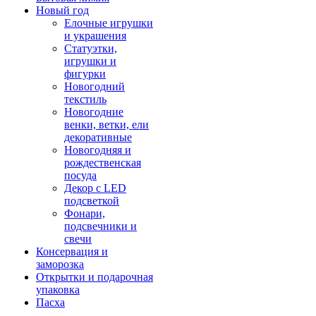
Новый год
Елочные игрушки
и украшения
Статуэтки,
игрушки и
фигурки
Новогодний
текстиль
Новогодние
венки, ветки, ели
декоративные
Новогодняя и
рождественская
посуда
Декор с LED
подсветкой
Фонари,
подсвечники и
свечи
Консервация и
заморозка
Открытки и подарочная
упаковка
Пасха