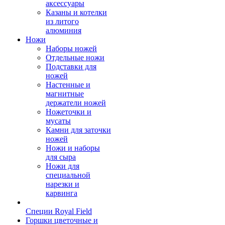
аксессуары
Казаны и котелки
из литого
алюминия
Ножи
Наборы ножей
Отдельные ножи
Подставки для
ножей
Настенные и
магнитные
держатели ножей
Ножеточки и
мусаты
Камни для заточки
ножей
Ножи и наборы
для сыра
Ножи для
специальной
нарезки и
карвинга
Специи Royal Field
Горшки цветочные и