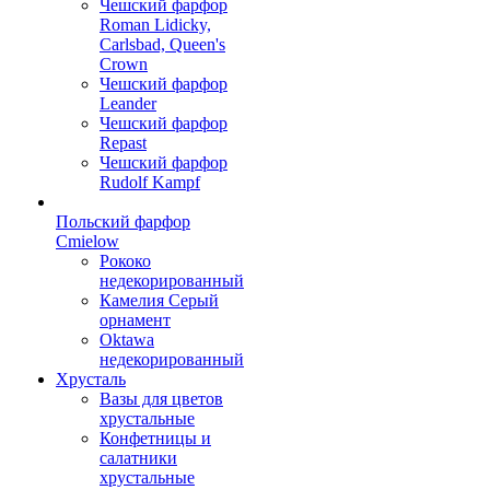
Чешский фарфор
Roman Lidicky,
Carlsbad, Queen's
Crown
Чешский фарфор
Leander
Чешский фарфор
Repast
Чешский фарфор
Rudolf Kampf
Польский фарфор
Сmielow
Рококо
недекорированный
Камелия Серый
орнамент
Oktawa
недекорированный
Хрусталь
Вазы для цветов
хрустальные
Конфетницы и
салатники
хрустальные