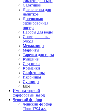
емкости для сыра
Салатники
Диспенсеры для
напитков
Деревянная
сервировочная
посуда
Наборы для воды
Сервировочные
блюда
Менажницы
Мармиты
Тарелки для торта
Кувшины
Соусники
Креманки
Салфетницы
Икорницы
Супницы
Ещё
Императорский
фарфоровый завод
Чешский фарфор
Чешский фарфор
Thun 1794 a.s.