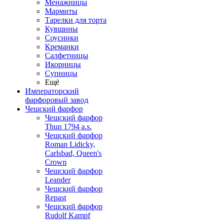
Менажницы
Мармиты
Тарелки для торта
Кувшины
Соусники
Креманки
Салфетницы
Икорницы
Супницы
Ещё
Императорский
фарфоровый завод
Чешский фарфор
Чешский фарфор
Thun 1794 a.s.
Чешский фарфор
Roman Lidicky,
Carlsbad, Queen's
Crown
Чешский фарфор
Leander
Чешский фарфор
Repast
Чешский фарфор
Rudolf Kampf