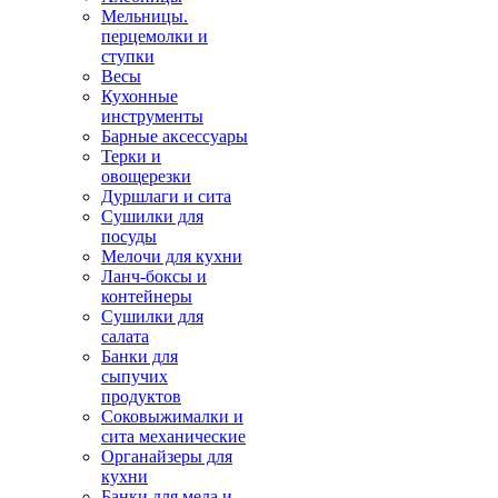
Мельницы.
перцемолки и
ступки
Весы
Кухонные
инструменты
Барные аксессуары
Терки и
овощерезки
Дуршлаги и сита
Сушилки для
посуды
Мелочи для кухни
Ланч-боксы и
контейнеры
Сушилки для
салата
Банки для
сыпучих
продуктов
Соковыжималки и
сита механические
Органайзеры для
кухни
Банки для меда и