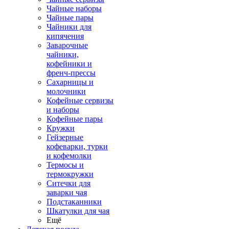
Чайные наборы
Чайные пары
Чайники для
кипячения
Заварочные
чайники,
кофейники и
френч-прессы
Сахарницы и
молочники
Кофейные сервизы
и наборы
Кофейные пары
Кружки
Гейзерные
кофеварки, турки
и кофемолки
Термосы и
термокружки
Ситечки для
заварки чая
Подстаканники
Шкатулки для чая
Ещё