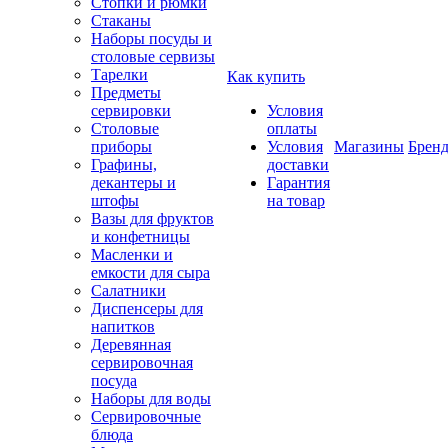
Стопки и рюмки
Стаканы
Наборы посуды и
столовые сервизы
Тарелки
Как купить
Предметы
сервировки
Условия
Столовые
оплаты
приборы
Условия
Магазины
Брен
Графины,
доставки
декантеры и
Гарантия
штофы
на товар
Вазы для фруктов
и конфетницы
Масленки и
емкости для сыра
Салатники
Диспенсеры для
напитков
Деревянная
сервировочная
посуда
Наборы для воды
Сервировочные
блюда