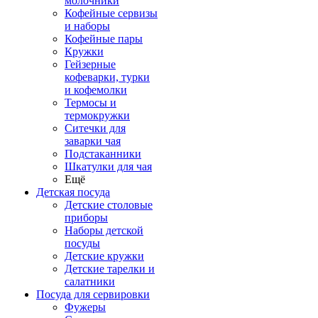
молочники
Кофейные сервизы
и наборы
Кофейные пары
Кружки
Гейзерные
кофеварки, турки
и кофемолки
Термосы и
термокружки
Ситечки для
заварки чая
Подстаканники
Шкатулки для чая
Ещё
Детская посуда
Детские столовые
приборы
Наборы детской
посуды
Детские кружки
Детские тарелки и
салатники
Посуда для сервировки
Фужеры