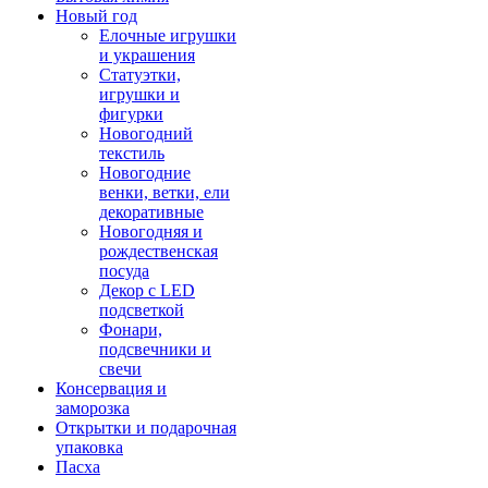
Новый год
Елочные игрушки
и украшения
Статуэтки,
игрушки и
фигурки
Новогодний
текстиль
Новогодние
венки, ветки, ели
декоративные
Новогодняя и
рождественская
посуда
Декор с LED
подсветкой
Фонари,
подсвечники и
свечи
Консервация и
заморозка
Открытки и подарочная
упаковка
Пасха