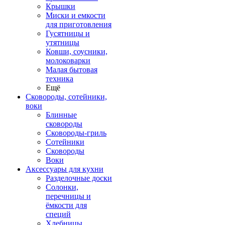
Крышки
Миски и емкости
для приготовления
Гусятницы и
утятницы
Ковши, соусники,
молоковарки
Малая бытовая
техника
Ещё
Сковороды, сотейники,
воки
Блинные
сковороды
Сковороды-гриль
Сотейники
Сковороды
Воки
Аксессуары для кухни
Разделочные доски
Солонки,
перечницы и
ёмкости для
специй
Хлебницы