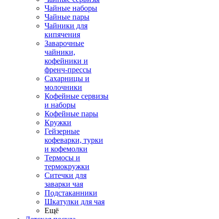
Чайные наборы
Чайные пары
Чайники для
кипячения
Заварочные
чайники,
кофейники и
френч-прессы
Сахарницы и
молочники
Кофейные сервизы
и наборы
Кофейные пары
Кружки
Гейзерные
кофеварки, турки
и кофемолки
Термосы и
термокружки
Ситечки для
заварки чая
Подстаканники
Шкатулки для чая
Ещё