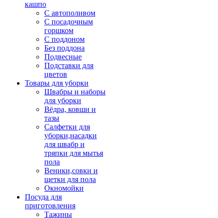
кашпо
С автополивом
С посадочным
горшком
С поддоном
Без поддона
Подвесные
Подставки для
цветов
Товары для уборки
Швабры и наборы
для уборки
Вёдра, ковши и
тазы
Салфетки для
уборки,насадки
для швабр и
тряпки для мытья
пола
Веники,совки и
щетки для пола
Окномойки
Посуда для
приготовления
Тажины