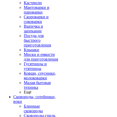
Кастрюли
Мантоварки и
пароварки
Скороварки и
соковарки
Выпечка и
запекание
Посуда для
быстрого
приготовления
Крышки
Миски и емкости
для приготовления
Гусятницы и
утятницы
Ковши, соусники,
молоковарки
Малая бытовая
техника
Ещё
Сковороды, сотейники,
воки
Блинные
сковороды
Сковороды-гриль