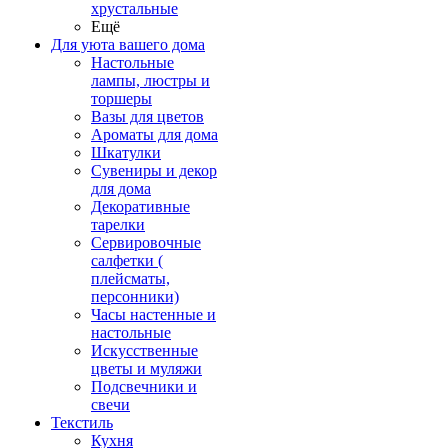
хрустальные
Ещё
Для уюта вашего дома
Настольные
лампы, люстры и
торшеры
Вазы для цветов
Ароматы для дома
Шкатулки
Сувениры и декор
для дома
Декоративные
тарелки
Сервировочные
салфетки (
плейсматы,
персонники)
Часы настенные и
настольные
Искусственные
цветы и муляжи
Подсвечники и
свечи
Текстиль
Кухня