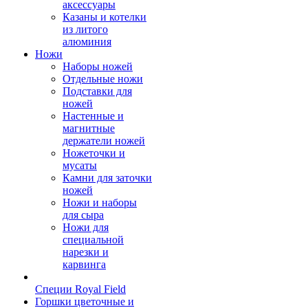
аксессуары
Казаны и котелки
из литого
алюминия
Ножи
Наборы ножей
Отдельные ножи
Подставки для
ножей
Настенные и
магнитные
держатели ножей
Ножеточки и
мусаты
Камни для заточки
ножей
Ножи и наборы
для сыра
Ножи для
специальной
нарезки и
карвинга
Специи Royal Field
Горшки цветочные и