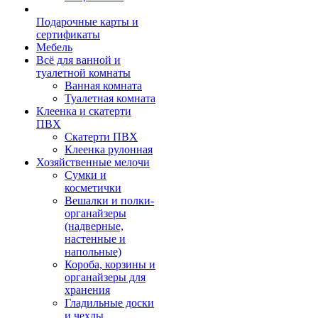
Подарочные карты и
сертификаты
Мебель
Всё для ванной и
туалетной комнаты
Ванная комната
Туалетная комната
Клеенка и скатерти
ПВХ
Скатерти ПВХ
Клеенка рулонная
Хозяйственные мелочи
Сумки и
косметички
Вешалки и полки-
органайзеры
(надверные,
настенные и
напольные)
Короба, корзины и
органайзеры для
хранения
Гладильные доски
и чехлы