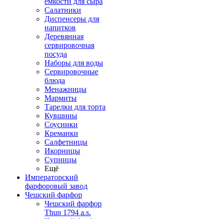
емкости для сыра
Салатники
Диспенсеры для
напитков
Деревянная
сервировочная
посуда
Наборы для воды
Сервировочные
блюда
Менажницы
Мармиты
Тарелки для торта
Кувшины
Соусники
Креманки
Салфетницы
Икорницы
Супницы
Ещё
Императорский
фарфоровый завод
Чешский фарфор
Чешский фарфор
Thun 1794 a.s.