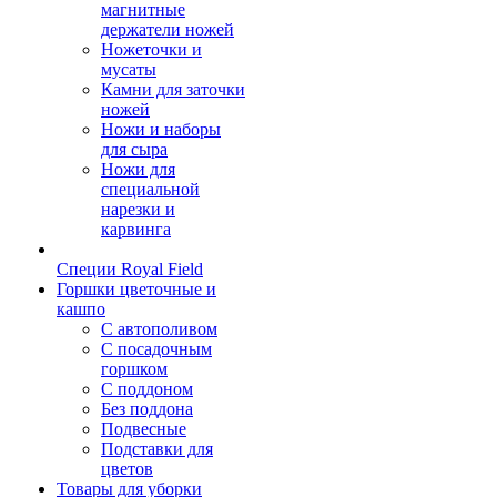
магнитные
держатели ножей
Ножеточки и
мусаты
Камни для заточки
ножей
Ножи и наборы
для сыра
Ножи для
специальной
нарезки и
карвинга
Специи Royal Field
Горшки цветочные и
кашпо
С автополивом
С посадочным
горшком
С поддоном
Без поддона
Подвесные
Подставки для
цветов
Товары для уборки