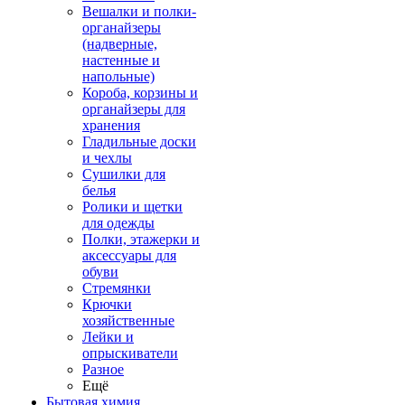
Вешалки и полки-
органайзеры
(надверные,
настенные и
напольные)
Короба, корзины и
органайзеры для
хранения
Гладильные доски
и чехлы
Сушилки для
белья
Ролики и щетки
для одежды
Полки, этажерки и
аксессуары для
обуви
Стремянки
Крючки
хозяйственные
Лейки и
опрыскиватели
Разное
Ещё
Бытовая химия