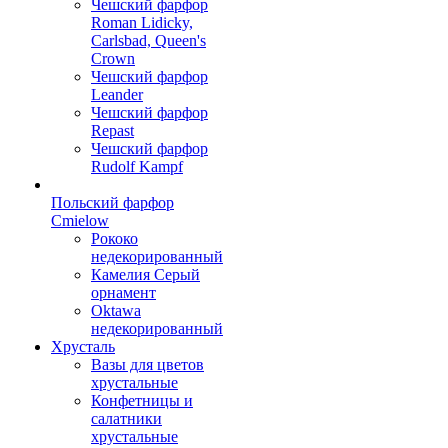
Чешский фарфор
Roman Lidicky,
Carlsbad, Queen's
Crown
Чешский фарфор
Leander
Чешский фарфор
Repast
Чешский фарфор
Rudolf Kampf
Польский фарфор
Сmielow
Рококо
недекорированный
Камелия Серый
орнамент
Oktawa
недекорированный
Хрусталь
Вазы для цветов
хрустальные
Конфетницы и
салатники
хрустальные