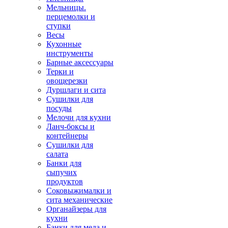
Мельницы.
перцемолки и
ступки
Весы
Кухонные
инструменты
Барные аксессуары
Терки и
овощерезки
Дуршлаги и сита
Сушилки для
посуды
Мелочи для кухни
Ланч-боксы и
контейнеры
Сушилки для
салата
Банки для
сыпучих
продуктов
Соковыжималки и
сита механические
Органайзеры для
кухни
Банки для меда и