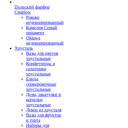
Польский фарфор
Сmielow
Рококо
недекорированный
Камелия Серый
орнамент
Oktawa
недекорированный
Хрусталь
Вазы для цветов
хрустальные
Конфетницы и
салатники
хрустальные
Блюда
сервировочные
хрустальные
Дозы, шкатулки и
копилки
хрустальные
Декор из хрусталя
Вазы для фруктов
и торта
Наборы для