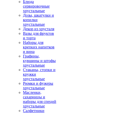
Блюда
сервировочные
хрустальные
Дозы, шкатулки и
копилки
хрустальные
Декор из хрусталя
Вазы для фруктов
и торта
Наборы для
крепких напитков
и вина
Графины,
кувшины и штофы
хрустальные
Стаканы, стопки и
кружки
хрустальные
Рюмки и фужеры
хрустальные
Масленки,
сахарницы и
наборы для специй
хрустальные
Салфетники