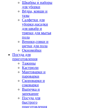
Швабры и наборы
для уборки
Вёдра, ковши и
тазы
Салфетки для
уборки,насадки
для швабр и
тряпки для мытья
пола
Веники,совки и
щетки для пола
Окномойки
Посуда для
приготовления
Тажины
Кастрюли
Мантоварки и
пароварки
Скороварки и
соковарки
Выпечка и
запекание
Посуда для
быстрого
приготовления