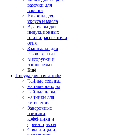
вазочки для
варенья
Емкости для
уксуса и масла
Адаптеры для
индукционных
плит и рассекатели
огня
Зажигалки для
газовых плит
Мясорубки и
лапшерезки
Ещё
Посуда для чая и кофе
Чайные сервизы
Чайные наборы
Чайные пары
Чайники для
кипячения
Заварочные
чайники,
кофейники и
френч-прессы
Сахарницы и