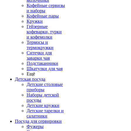
молочники
Кофейные сервизы
и наборы
Кофейные пары
Кружки
Гейзерные
кофеварки, турки
и кофемолки
Термосы и
термокружки
Ситечки для
заварки чая
Подстаканники
Шкатулки для чая
Ещё
Детская посуда
Детские столовые
приборы
Наборы детской
посуды
Детские кружки
Детские тарелки и
салатники
Посуда для сервировки
Фужеры