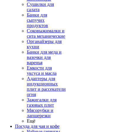
Сушилки для
салата
Банки для
сыпучих
продуктов
Соковыжималки и
сита механические
Органайзеры для
кухни
Банки для меда и
вазочки для
варенья
Емкости для
уксуса и масла
Адаптеры для
индукционных
плит и рассекатели
огня
Зажигалки для
газовых плит
Мясорубки и
лапшерезки
Ещё
Посуда для чая и кофе
Чайные сервизы