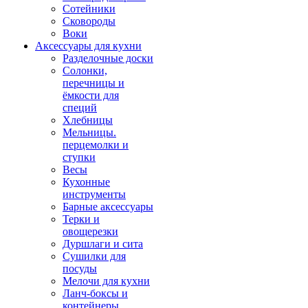
Сотейники
Сковороды
Воки
Аксессуары для кухни
Разделочные доски
Солонки,
перечницы и
ёмкости для
специй
Хлебницы
Мельницы.
перцемолки и
ступки
Весы
Кухонные
инструменты
Барные аксессуары
Терки и
овощерезки
Дуршлаги и сита
Сушилки для
посуды
Мелочи для кухни
Ланч-боксы и
контейнеры