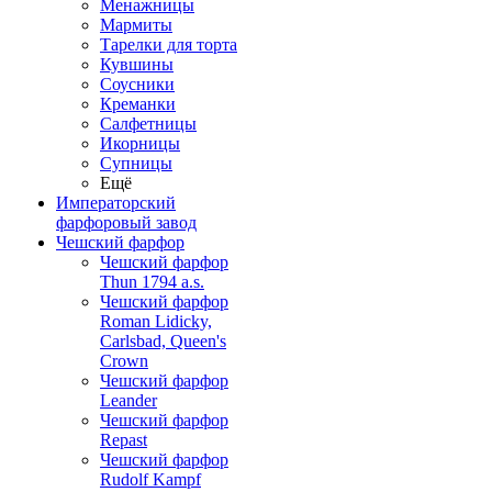
Менажницы
Мармиты
Тарелки для торта
Кувшины
Соусники
Креманки
Салфетницы
Икорницы
Супницы
Ещё
Императорский
фарфоровый завод
Чешский фарфор
Чешский фарфор
Thun 1794 a.s.
Чешский фарфор
Roman Lidicky,
Carlsbad, Queen's
Crown
Чешский фарфор
Leander
Чешский фарфор
Repast
Чешский фарфор
Rudolf Kampf