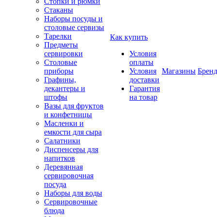
Стопки и рюмки
Стаканы
Наборы посуды и
столовые сервизы
Тарелки
Как купить
Предметы
сервировки
Условия
Столовые
оплаты
приборы
Условия
Магазины
Брен
Графины,
доставки
декантеры и
Гарантия
штофы
на товар
Вазы для фруктов
и конфетницы
Масленки и
емкости для сыра
Салатники
Диспенсеры для
напитков
Деревянная
сервировочная
посуда
Наборы для воды
Сервировочные
блюда