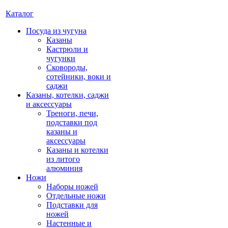
Каталог
Посуда из чугуна
Казаны
Кастрюли и
чугунки
Сковороды,
сотейники, воки и
саджи
Казаны, котелки, саджи
и аксессуары
Треноги, печи,
подставки под
казаны и
аксессуары
Казаны и котелки
из литого
алюминия
Ножи
Наборы ножей
Отдельные ножи
Подставки для
ножей
Настенные и