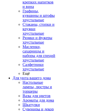
крепких напитков
и вина
Графины,
кувшины и штофы
хрустальные
Стаканы, стопки и
кружки
хрустальные
Рюмки и фужеры
хрустальные
Масленки,
сахарницы и
наборы для специй
хрустальные
Салфетники
хрустальные
Ещё
Для уюта вашего дома
Настольные
лампы, люстры и
торшеры
Вазы для цветов
Ароматы для дома
Шкатулки
Сувениры и декор