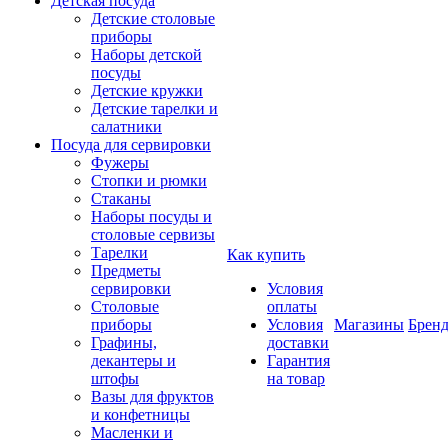
Детская посуда
Детские столовые
приборы
Наборы детской
посуды
Детские кружки
Детские тарелки и
салатники
Посуда для сервировки
Фужеры
Стопки и рюмки
Стаканы
Наборы посуды и
столовые сервизы
Тарелки
Как купить
Предметы
сервировки
Условия
Столовые
оплаты
приборы
Условия
Магазины
Брен
Графины,
доставки
декантеры и
Гарантия
штофы
на товар
Вазы для фруктов
и конфетницы
Масленки и