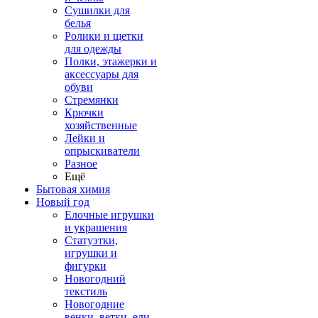
Сушилки для
белья
Ролики и щетки
для одежды
Полки, этажерки и
аксессуары для
обуви
Стремянки
Крючки
хозяйственные
Лейки и
опрыскиватели
Разное
Ещё
Бытовая химия
Новый год
Елочные игрушки
и украшения
Статуэтки,
игрушки и
фигурки
Новогодний
текстиль
Новогодние
венки, ветки, ели