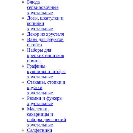
Блюда
сервировочные
хрустальные
Дозы, шкатулки и
копилки
хрустальные
Декор из хрусталя
Вазы для фруктов
и торта
Наборы для
крепких напитков
и вина
Графины,
кувшины и штофы
хрустальные
Стаканы, стопки и
кружки
хрустальные
Рюмки и фужеры
хрустальные
Масленки,
сахарницы и
наборы для специй
хрустальные
Салфетники