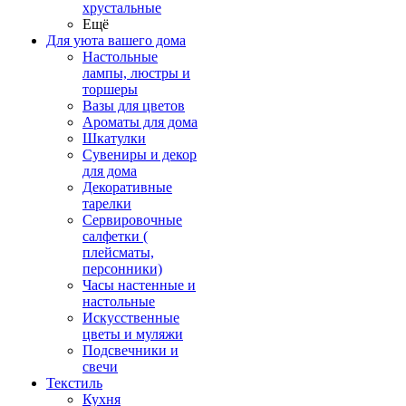
хрустальные
Ещё
Для уюта вашего дома
Настольные
лампы, люстры и
торшеры
Вазы для цветов
Ароматы для дома
Шкатулки
Сувениры и декор
для дома
Декоративные
тарелки
Сервировочные
салфетки (
плейсматы,
персонники)
Часы настенные и
настольные
Искусственные
цветы и муляжи
Подсвечники и
свечи
Текстиль
Кухня