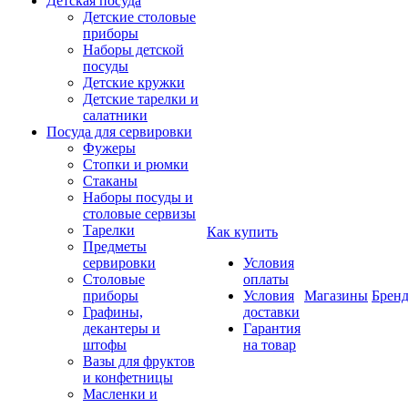
Детская посуда
Детские столовые
приборы
Наборы детской
посуды
Детские кружки
Детские тарелки и
салатники
Посуда для сервировки
Фужеры
Стопки и рюмки
Стаканы
Наборы посуды и
столовые сервизы
Тарелки
Как купить
Предметы
сервировки
Условия
Столовые
оплаты
приборы
Условия
Магазины
Брен
Графины,
доставки
декантеры и
Гарантия
штофы
на товар
Вазы для фруктов
и конфетницы
Масленки и