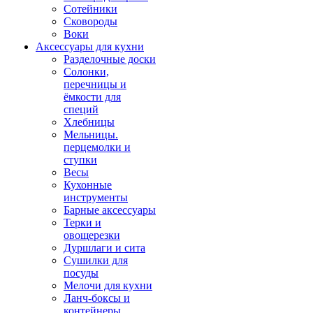
Сотейники
Сковороды
Воки
Аксессуары для кухни
Разделочные доски
Солонки,
перечницы и
ёмкости для
специй
Хлебницы
Мельницы.
перцемолки и
ступки
Весы
Кухонные
инструменты
Барные аксессуары
Терки и
овощерезки
Дуршлаги и сита
Сушилки для
посуды
Мелочи для кухни
Ланч-боксы и
контейнеры