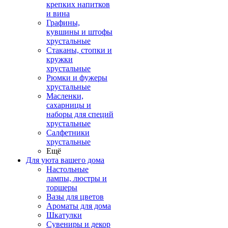
крепких напитков
и вина
Графины,
кувшины и штофы
хрустальные
Стаканы, стопки и
кружки
хрустальные
Рюмки и фужеры
хрустальные
Масленки,
сахарницы и
наборы для специй
хрустальные
Салфетники
хрустальные
Ещё
Для уюта вашего дома
Настольные
лампы, люстры и
торшеры
Вазы для цветов
Ароматы для дома
Шкатулки
Сувениры и декор