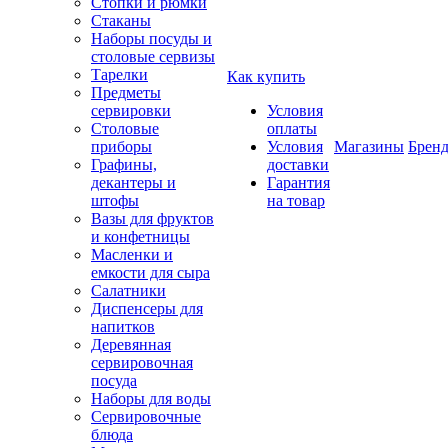
Стопки и рюмки
Стаканы
Наборы посуды и
столовые сервизы
Тарелки
Как купить
Предметы
сервировки
Условия
Столовые
оплаты
приборы
Условия
Магазины
Брен
Графины,
доставки
декантеры и
Гарантия
штофы
на товар
Вазы для фруктов
и конфетницы
Масленки и
емкости для сыра
Салатники
Диспенсеры для
напитков
Деревянная
сервировочная
посуда
Наборы для воды
Сервировочные
блюда