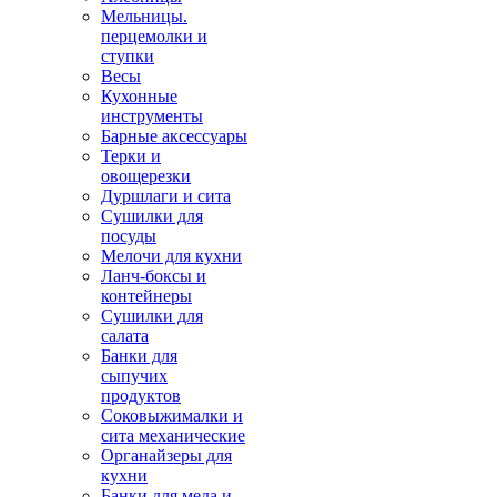
Мельницы.
перцемолки и
ступки
Весы
Кухонные
инструменты
Барные аксессуары
Терки и
овощерезки
Дуршлаги и сита
Сушилки для
посуды
Мелочи для кухни
Ланч-боксы и
контейнеры
Сушилки для
салата
Банки для
сыпучих
продуктов
Соковыжималки и
сита механические
Органайзеры для
кухни
Банки для меда и