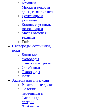
Крышки
Миски и емкости
для приготовления
Гусятницы и
утятницы
Ковши, соусники,
молоковарки
Малая бытовая
техника
Ещё
Сковороды, сотейники,
воки
Блинные
сковороды
Сковороды-гриль
Сотейники
Сковороды
Воки
Аксессуары для кухни
Разделочные доски
Солонки,
перечницы и
ёмкости для
специй
Хлебницы