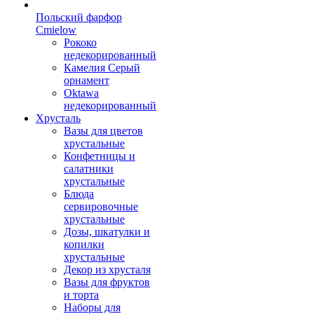
Польский фарфор
Сmielow
Рококо
недекорированный
Камелия Серый
орнамент
Oktawa
недекорированный
Хрусталь
Вазы для цветов
хрустальные
Конфетницы и
салатники
хрустальные
Блюда
сервировочные
хрустальные
Дозы, шкатулки и
копилки
хрустальные
Декор из хрусталя
Вазы для фруктов
и торта
Наборы для