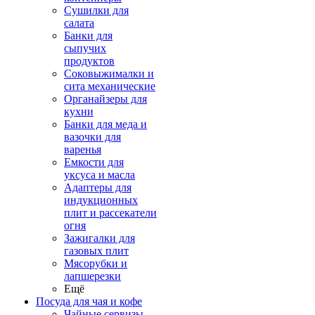
Сушилки для
салата
Банки для
сыпучих
продуктов
Соковыжималки и
сита механические
Органайзеры для
кухни
Банки для меда и
вазочки для
варенья
Емкости для
уксуса и масла
Адаптеры для
индукционных
плит и рассекатели
огня
Зажигалки для
газовых плит
Мясорубки и
лапшерезки
Ещё
Посуда для чая и кофе
Чайные сервизы