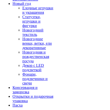
Новый год
Елочные игрушки
и украшения
Статуэтки,
игрушки и
фигурки
Новогодний
текстиль
Новогодние
венки, ветки, ели
декоративные
Новогодняя и
рождественская
посуда
Декор с LED
подсветкой
Фонари,
подсвечники и
свечи
Консервация и
заморозка
Открытки и подарочная
упаковка
Пасха