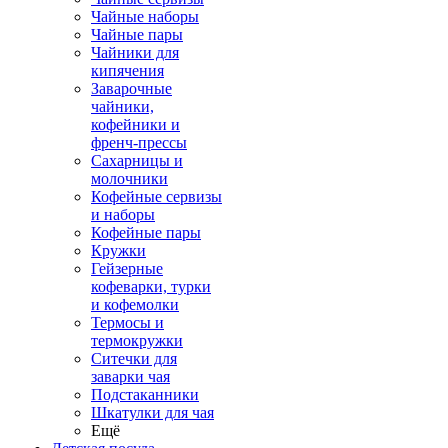
Чайные наборы
Чайные пары
Чайники для
кипячения
Заварочные
чайники,
кофейники и
френч-прессы
Сахарницы и
молочники
Кофейные сервизы
и наборы
Кофейные пары
Кружки
Гейзерные
кофеварки, турки
и кофемолки
Термосы и
термокружки
Ситечки для
заварки чая
Подстаканники
Шкатулки для чая
Ещё