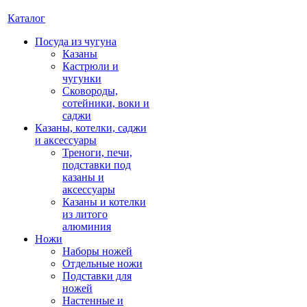
Каталог
Посуда из чугуна
Казаны
Кастрюли и
чугунки
Сковороды,
сотейники, воки и
саджи
Казаны, котелки, саджи
и аксессуары
Треноги, печи,
подставки под
казаны и
аксессуары
Казаны и котелки
из литого
алюминия
Ножи
Наборы ножей
Отдельные ножи
Подставки для
ножей
Настенные и