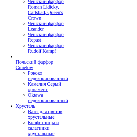
Чешский фарфор
Roman Lidicky,
Carlsbad, Queen's
Crown
Чешский фарфор
Leander
Чешский фарфор
Repast
Чешский фарфор
Rudolf Kampf
Польский фарфор
Сmielow
Рококо
недекорированный
Камелия Серый
орнамент
Oktawa
недекорированный
Хрусталь
Вазы для цветов
хрустальные
Конфетницы и
салатники
хрустальные