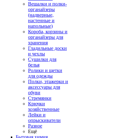
Вешалки и полки-
органайзеры
(надверные,
настенные и
напольные)
Короба, корзины и
органайзеры для
хранения
Гладильные доски
и чехлы
Сушилки для
белья
Ролики и щетки
для одежды
Полки, этажерки и
аксессуары для
обуви
Стремянки
Крючки
хозяйственные
Лейки и
опрыскиватели
Разное
Ещё
Бытовая химия