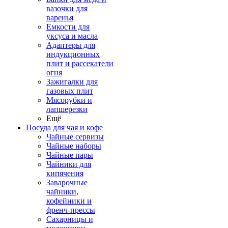
вазочки для
варенья
Емкости для
уксуса и масла
Адаптеры для
индукционных
плит и рассекатели
огня
Зажигалки для
газовых плит
Мясорубки и
лапшерезки
Ещё
Посуда для чая и кофе
Чайные сервизы
Чайные наборы
Чайные пары
Чайники для
кипячения
Заварочные
чайники,
кофейники и
френч-прессы
Сахарницы и