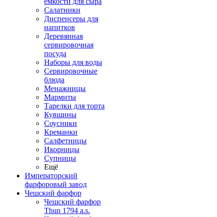
емкости для сыра
Салатники
Диспенсеры для
напитков
Деревянная
сервировочная
посуда
Наборы для воды
Сервировочные
блюда
Менажницы
Мармиты
Тарелки для торта
Кувшины
Соусники
Креманки
Салфетницы
Икорницы
Супницы
Ещё
Императорский
фарфоровый завод
Чешский фарфор
Чешский фарфор
Thun 1794 a.s.