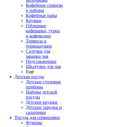
молочники
Кофейные сервизы
и наборы
Кофейные пары
Кружки
Гейзерные
кофеварки, турки
и кофемолки
Термосы и
термокружки
Ситечки для
заварки чая
Подстаканники
Шкатулки для чая
Ещё
Детская посуда
Детские столовые
приборы
Наборы детской
посуды
Детские кружки
Детские тарелки и
салатники
Посуда для сервировки
Фужеры