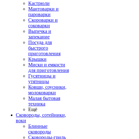
Кастрюли
Мантоварки и
пароварки
Скороварки и
соковарки
Выпечка и
запекание
Посуда для
быстрого
приготовления
Крышки
Миски и емкости
для приготовления
Гусятницы и
утятницы
Ковши, соусники,
молоковарки
Малая бытовая
техника
Ещё
Сковороды, сотейники,
воки
Блинные
сковороды
Сковороды-гриль