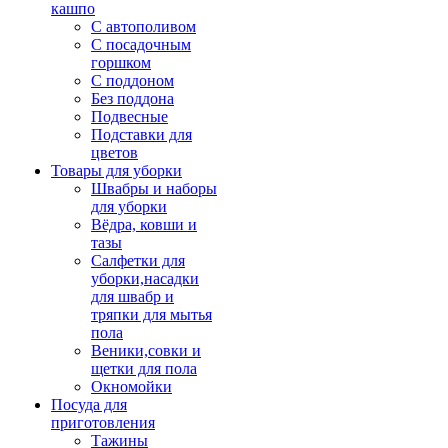
кашпо
С автополивом
С посадочным
горшком
С поддоном
Без поддона
Подвесные
Подставки для
цветов
Товары для уборки
Швабры и наборы
для уборки
Вёдра, ковши и
тазы
Салфетки для
уборки,насадки
для швабр и
тряпки для мытья
пола
Веники,совки и
щетки для пола
Окномойки
Посуда для
приготовления
Тажины