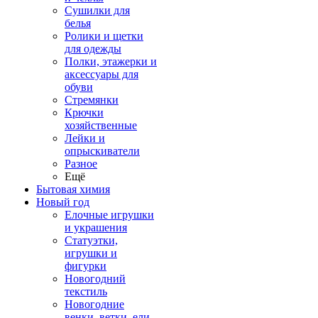
Сушилки для
белья
Ролики и щетки
для одежды
Полки, этажерки и
аксессуары для
обуви
Стремянки
Крючки
хозяйственные
Лейки и
опрыскиватели
Разное
Ещё
Бытовая химия
Новый год
Елочные игрушки
и украшения
Статуэтки,
игрушки и
фигурки
Новогодний
текстиль
Новогодние
венки, ветки, ели