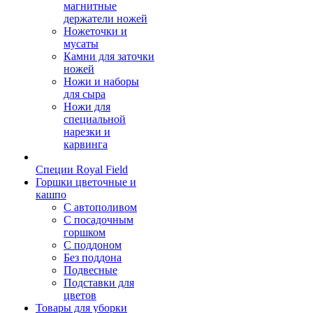
магнитные
держатели ножей
Ножеточки и
мусаты
Камни для заточки
ножей
Ножи и наборы
для сыра
Ножи для
специальной
нарезки и
карвинга
Специи Royal Field
Горшки цветочные и
кашпо
С автополивом
С посадочным
горшком
С поддоном
Без поддона
Подвесные
Подставки для
цветов
Товары для уборки