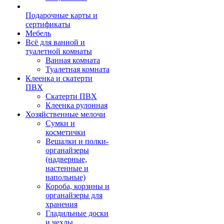
Подарочные карты и
сертификаты
Мебель
Всё для ванной и
туалетной комнаты
Ванная комната
Туалетная комната
Клеенка и скатерти
ПВХ
Скатерти ПВХ
Клеенка рулонная
Хозяйственные мелочи
Сумки и
косметички
Вешалки и полки-
органайзеры
(надверные,
настенные и
напольные)
Короба, корзины и
органайзеры для
хранения
Гладильные доски
и чехлы