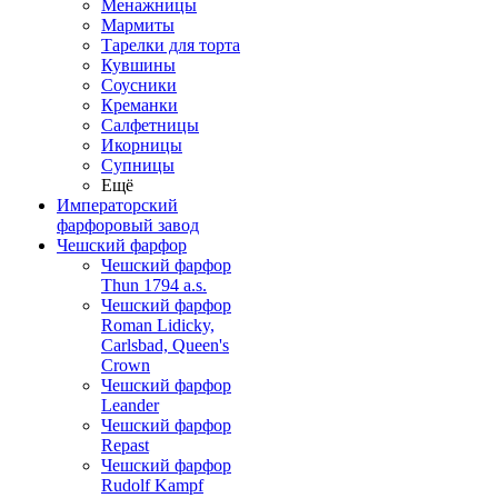
Менажницы
Мармиты
Тарелки для торта
Кувшины
Соусники
Креманки
Салфетницы
Икорницы
Супницы
Ещё
Императорский
фарфоровый завод
Чешский фарфор
Чешский фарфор
Thun 1794 a.s.
Чешский фарфор
Roman Lidicky,
Carlsbad, Queen's
Crown
Чешский фарфор
Leander
Чешский фарфор
Repast
Чешский фарфор
Rudolf Kampf