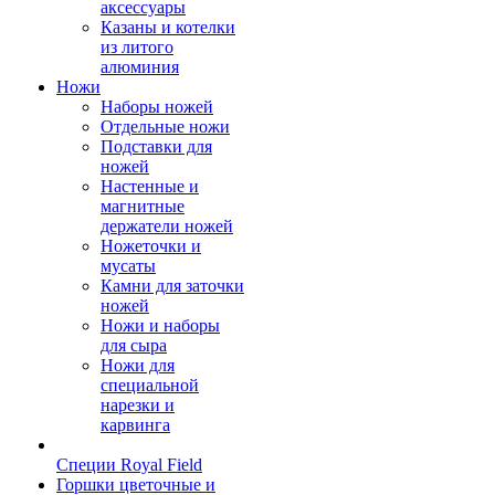
аксессуары
Казаны и котелки
из литого
алюминия
Ножи
Наборы ножей
Отдельные ножи
Подставки для
ножей
Настенные и
магнитные
держатели ножей
Ножеточки и
мусаты
Камни для заточки
ножей
Ножи и наборы
для сыра
Ножи для
специальной
нарезки и
карвинга
Специи Royal Field
Горшки цветочные и