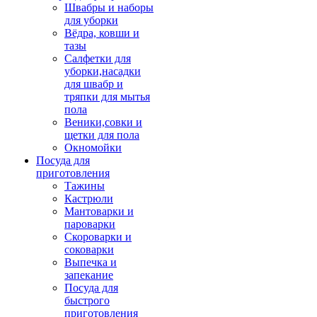
Швабры и наборы
для уборки
Вёдра, ковши и
тазы
Салфетки для
уборки,насадки
для швабр и
тряпки для мытья
пола
Веники,совки и
щетки для пола
Окномойки
Посуда для
приготовления
Тажины
Кастрюли
Мантоварки и
пароварки
Скороварки и
соковарки
Выпечка и
запекание
Посуда для
быстрого
приготовления