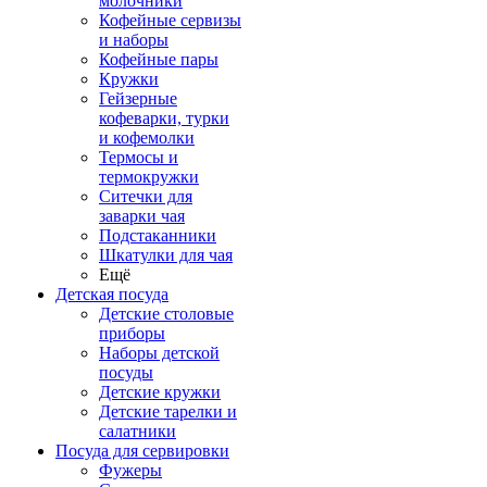
молочники
Кофейные сервизы
и наборы
Кофейные пары
Кружки
Гейзерные
кофеварки, турки
и кофемолки
Термосы и
термокружки
Ситечки для
заварки чая
Подстаканники
Шкатулки для чая
Ещё
Детская посуда
Детские столовые
приборы
Наборы детской
посуды
Детские кружки
Детские тарелки и
салатники
Посуда для сервировки
Фужеры