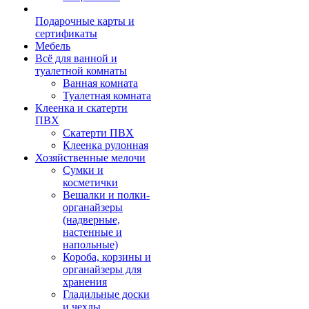
Подарочные карты и
сертификаты
Мебель
Всё для ванной и
туалетной комнаты
Ванная комната
Туалетная комната
Клеенка и скатерти
ПВХ
Скатерти ПВХ
Клеенка рулонная
Хозяйственные мелочи
Сумки и
косметички
Вешалки и полки-
органайзеры
(надверные,
настенные и
напольные)
Короба, корзины и
органайзеры для
хранения
Гладильные доски
и чехлы