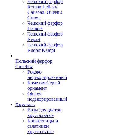
Чешский фарфор
Roman Lidicky,
Carlsbad, Queen's
Crown
Чешский фарфор
Leander
Чешский фарфор
Repast
Чешский фарфор
Rudolf Kampf
Польский фарфор
Сmielow
Рококо
недекорированный
Камелия Серый
орнамент
Oktawa
недекорированный
Хрусталь
Вазы для цветов
хрустальные
Конфетницы и
салатники
хрустальные