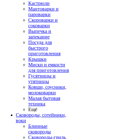
Кастрюли
Мантоварки и
пароварки
Скороварки и
соковарки
Выпечка и
запекание
Посуда для
быстрого
приготовления
Крышки
Миски и емкости
для приготовления
Гусятницы и
утятницы
Ковши, соусники,
молоковарки
Малая бытовая
техника
Ещё
Сковороды, сотейники,
воки
Блинные
сковороды
Сковороды-гриль