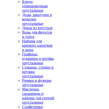
Блюда
сервировочные
хрустальные
Дозы, шкатулки и
копилки
хрустальные
Декор из хрусталя
Вазы для фруктов
и торта
Наборы для
крепких напитков
и вина
Графины,
кувшины и штофы
хрустальные
Стаканы, стопки и
кружки
хрустальные
Рюмки и фужеры
хрустальные
Масленки,
сахарницы и
наборы для специй
хрустальные
Салфетники