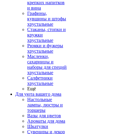
крепких напитков
и вина
Графины,
кувшины и штофы
хрустальные
Стаканы, стопки и
кружки
хрустальные
Рюмки и фужеры
хрустальные
Масленки,
сахарницы и
наборы для специй
хрустальные
Салфетники
хрустальные
Ещё
Для уюта вашего дома
Настольные
лампы, люстры и
торшеры
Вазы для цветов
Ароматы для дома
Шкатулки
Сувениры и декор