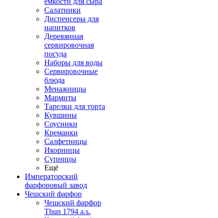
емкости для сыра
Салатники
Диспенсеры для
напитков
Деревянная
сервировочная
посуда
Наборы для воды
Сервировочные
блюда
Менажницы
Мармиты
Тарелки для торта
Кувшины
Соусники
Креманки
Салфетницы
Икорницы
Супницы
Ещё
Императорский
фарфоровый завод
Чешский фарфор
Чешский фарфор
Thun 1794 a.s.