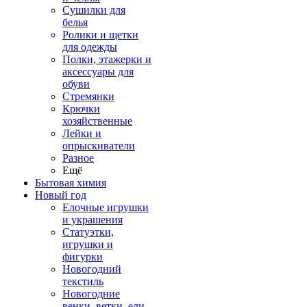
Сушилки для
белья
Ролики и щетки
для одежды
Полки, этажерки и
аксессуары для
обуви
Стремянки
Крючки
хозяйственные
Лейки и
опрыскиватели
Разное
Ещё
Бытовая химия
Новый год
Елочные игрушки
и украшения
Статуэтки,
игрушки и
фигурки
Новогодний
текстиль
Новогодние
венки, ветки, ели