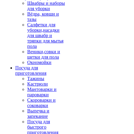
Швабры и наборы
для уборки
Вёдра, ковши и
тазы
Салфетки для
уборки,насадки
для швабр и
тряпки для мытья
пола
Веники,совки и
щетки для пола
Окномойки
Посуда для
приготовления
Тажины
Кастрюли
Мантоварки и
пароварки
Скороварки и
соковарки
Выпечка и
запекание
Посуда для
быстрого
приготовления