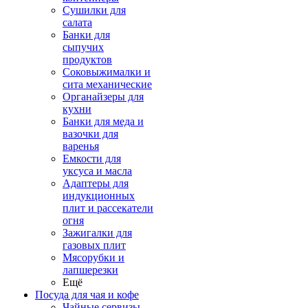
Сушилки для
салата
Банки для
сыпучих
продуктов
Соковыжималки и
сита механические
Органайзеры для
кухни
Банки для меда и
вазочки для
варенья
Емкости для
уксуса и масла
Адаптеры для
индукционных
плит и рассекатели
огня
Зажигалки для
газовых плит
Мясорубки и
лапшерезки
Ещё
Посуда для чая и кофе
Чайные сервизы