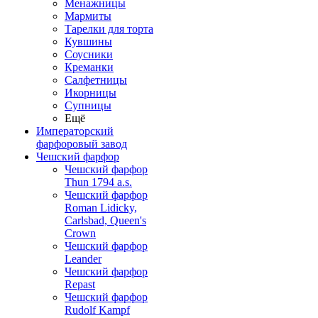
Менажницы
Мармиты
Тарелки для торта
Кувшины
Соусники
Креманки
Салфетницы
Икорницы
Супницы
Ещё
Императорский
фарфоровый завод
Чешский фарфор
Чешский фарфор
Thun 1794 a.s.
Чешский фарфор
Roman Lidicky,
Carlsbad, Queen's
Crown
Чешский фарфор
Leander
Чешский фарфор
Repast
Чешский фарфор
Rudolf Kampf