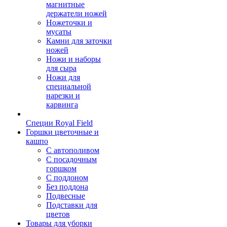
магнитные
держатели ножей
Ножеточки и
мусаты
Камни для заточки
ножей
Ножи и наборы
для сыра
Ножи для
специальной
нарезки и
карвинга
Специи Royal Field
Горшки цветочные и
кашпо
С автополивом
С посадочным
горшком
С поддоном
Без поддона
Подвесные
Подставки для
цветов
Товары для уборки