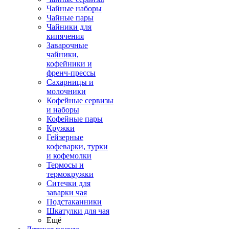
Чайные наборы
Чайные пары
Чайники для
кипячения
Заварочные
чайники,
кофейники и
френч-прессы
Сахарницы и
молочники
Кофейные сервизы
и наборы
Кофейные пары
Кружки
Гейзерные
кофеварки, турки
и кофемолки
Термосы и
термокружки
Ситечки для
заварки чая
Подстаканники
Шкатулки для чая
Ещё