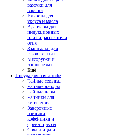
вазочки для
варенья
Емкости для
уксуса и масла
Адаптеры для
индукционных
плит и рассекатели
огня
Зажигалки для
газовых плит
Мясорубки и
лапшерезки
Ещё
Посуда для чая и кофе
Чайные сервизы
Чайные наборы
Чайные пары
Чайники для
кипячения
Заварочные
чайники,
кофейники и
френч-прессы
Сахарницы и