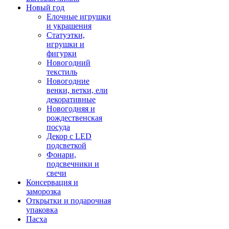
Новый год
Елочные игрушки
и украшения
Статуэтки,
игрушки и
фигурки
Новогодний
текстиль
Новогодние
венки, ветки, ели
декоративные
Новогодняя и
рождественская
посуда
Декор с LED
подсветкой
Фонари,
подсвечники и
свечи
Консервация и
заморозка
Открытки и подарочная
упаковка
Пасха