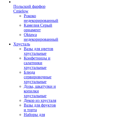
Польский фарфор
Сmielow
Рококо
недекорированный
Камелия Серый
орнамент
Oktawa
недекорированный
Хрусталь
Вазы для цветов
хрустальные
Конфетницы и
салатники
хрустальные
Блюда
сервировочные
хрустальные
Дозы, шкатулки и
копилки
хрустальные
Декор из хрусталя
Вазы для фруктов
и торта
Наборы для