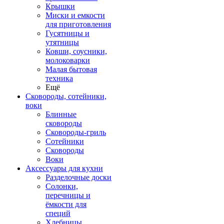
Крышки
Миски и емкости
для приготовления
Гусятницы и
утятницы
Ковши, соусники,
молоковарки
Малая бытовая
техника
Ещё
Сковороды, сотейники,
воки
Блинные
сковороды
Сковороды-гриль
Сотейники
Сковороды
Воки
Аксессуары для кухни
Разделочные доски
Солонки,
перечницы и
ёмкости для
специй
Хлебницы