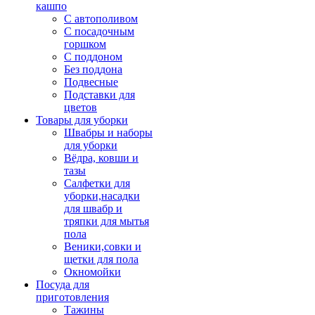
кашпо
С автополивом
С посадочным
горшком
С поддоном
Без поддона
Подвесные
Подставки для
цветов
Товары для уборки
Швабры и наборы
для уборки
Вёдра, ковши и
тазы
Салфетки для
уборки,насадки
для швабр и
тряпки для мытья
пола
Веники,совки и
щетки для пола
Окномойки
Посуда для
приготовления
Тажины