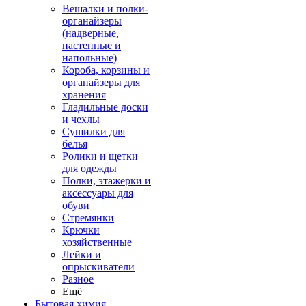
Вешалки и полки-
органайзеры
(надверные,
настенные и
напольные)
Короба, корзины и
органайзеры для
хранения
Гладильные доски
и чехлы
Сушилки для
белья
Ролики и щетки
для одежды
Полки, этажерки и
аксессуары для
обуви
Стремянки
Крючки
хозяйственные
Лейки и
опрыскиватели
Разное
Ещё
Бытовая химия