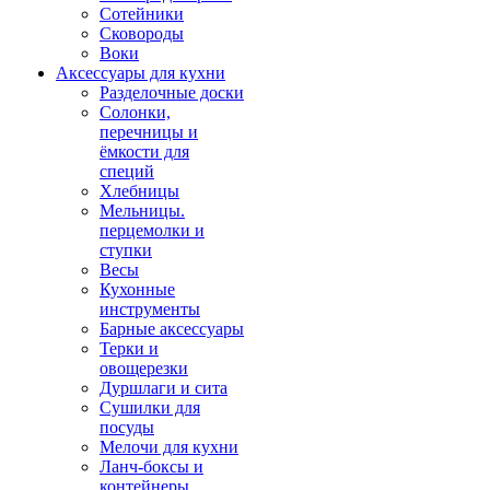
Сотейники
Сковороды
Воки
Аксессуары для кухни
Разделочные доски
Солонки,
перечницы и
ёмкости для
специй
Хлебницы
Мельницы.
перцемолки и
ступки
Весы
Кухонные
инструменты
Барные аксессуары
Терки и
овощерезки
Дуршлаги и сита
Сушилки для
посуды
Мелочи для кухни
Ланч-боксы и
контейнеры