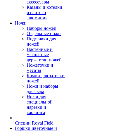
аксессуары
Казаны и котелки
из литого
алюминия
Ножи
Наборы ножей
Отдельные ножи
Подставки для
ножей
Настенные и
магнитные
держатели ножей
Ножеточки и
мусаты
Камни для заточки
ножей
Ножи и наборы
для сыра
Ножи для
специальной
нарезки и
карвинга
Специи Royal Field
Горшки цветочные и