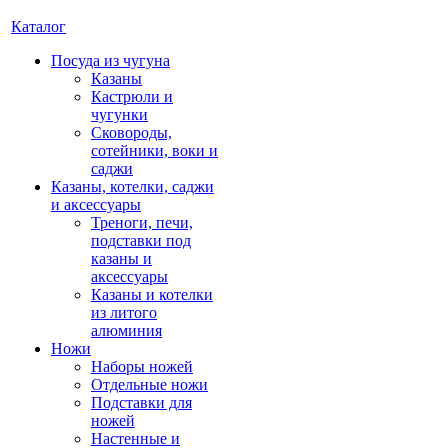
Каталог
Посуда из чугуна
Казаны
Кастрюли и
чугунки
Сковороды,
сотейники, воки и
саджи
Казаны, котелки, саджи
и аксессуары
Треноги, печи,
подставки под
казаны и
аксессуары
Казаны и котелки
из литого
алюминия
Ножи
Наборы ножей
Отдельные ножи
Подставки для
ножей
Настенные и