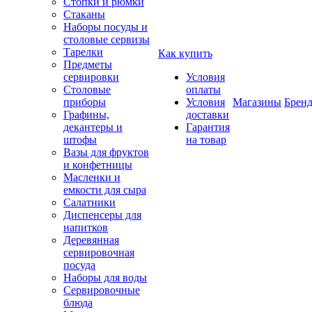
Стопки и рюмки
Стаканы
Наборы посуды и
столовые сервизы
Тарелки
Как купить
Предметы
сервировки
Условия
Столовые
оплаты
приборы
Условия
Магазины
Брен
Графины,
доставки
декантеры и
Гарантия
штофы
на товар
Вазы для фруктов
и конфетницы
Масленки и
емкости для сыра
Салатники
Диспенсеры для
напитков
Деревянная
сервировочная
посуда
Наборы для воды
Сервировочные
блюда