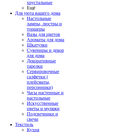
хрустальные
Ещё
Для уюта вашего дома
Настольные
лампы, люстры и
торшеры
Вазы для цветов
Ароматы для дома
Шкатулки
Сувениры и декор
для дома
Декоративные
тарелки
Сервировочные
салфетки (
плейсматы,
персонники)
Часы настенные и
настольные
Искусственные
цветы и муляжи
Подсвечники и
свечи
Текстиль
Кухня