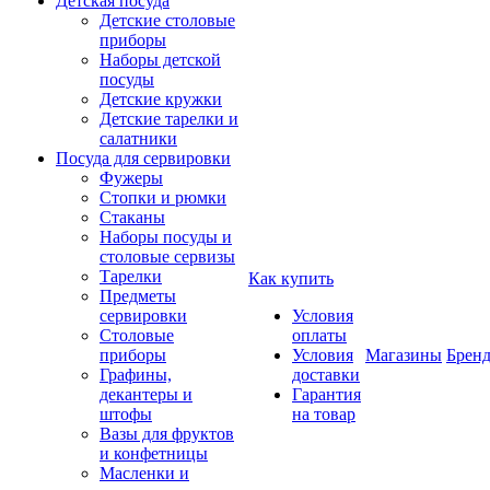
Детская посуда
Детские столовые
приборы
Наборы детской
посуды
Детские кружки
Детские тарелки и
салатники
Посуда для сервировки
Фужеры
Стопки и рюмки
Стаканы
Наборы посуды и
столовые сервизы
Тарелки
Как купить
Предметы
сервировки
Условия
Столовые
оплаты
приборы
Условия
Магазины
Брен
Графины,
доставки
декантеры и
Гарантия
штофы
на товар
Вазы для фруктов
и конфетницы
Масленки и