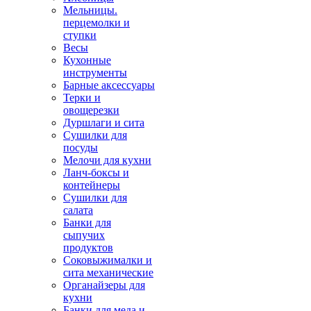
Мельницы.
перцемолки и
ступки
Весы
Кухонные
инструменты
Барные аксессуары
Терки и
овощерезки
Дуршлаги и сита
Сушилки для
посуды
Мелочи для кухни
Ланч-боксы и
контейнеры
Сушилки для
салата
Банки для
сыпучих
продуктов
Соковыжималки и
сита механические
Органайзеры для
кухни
Банки для меда и