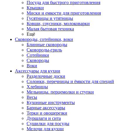
Посуда для быстрого приготовления
Крышки
Миски и емкости для приготовления
Гусятницы и утятницы
Ковши, соусники, молоковарки
Малая бытовая техника
Ещё
Сковороды, сотейники, воки
Блинные сковороды
Сковороды-гриль
Сотейники
Сковороды
Воки
Аксессуары для кухни
Разделочные доски
Солонки, перечницы и ёмкости для специй
Хлебницы
Мельницы. перцемолки и ступки
Весы
Кухонные инструменты
Барные аксессуары
Терки и овощерезки
Дуршлаги и сита
Сушилки для посуды
Мелочи для кухни