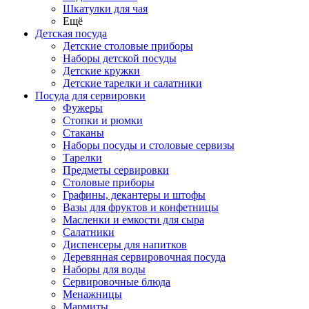
Шкатулки для чая
Ещё
Детская посуда
Детские столовые приборы
Наборы детской посуды
Детские кружки
Детские тарелки и салатники
Посуда для сервировки
Фужеры
Стопки и рюмки
Стаканы
Наборы посуды и столовые сервизы
Тарелки
Предметы сервировки
Столовые приборы
Графины, декантеры и штофы
Вазы для фруктов и конфетницы
Масленки и емкости для сыра
Салатники
Диспенсеры для напитков
Деревянная сервировочная посуда
Наборы для воды
Сервировочные блюда
Менажницы
Мармиты