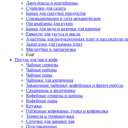
Ланч-боксы и контейнеры
Сушилки для салата
Банки для сыпучих продуктов
Соковыжималки и сита механические
Органайзеры для кухни
Банки для меда и вазочки для варенья
Емкости для уксуса и масла
Адаптеры для индукционных плит и рассекатели о
Зажигалки для газовых плит
Мясорубки и лапшерезки
Ещё
Посуда для чая и кофе
Чайные сервизы
Чайные наборы
Чайные пары
Чайники для кипячения
Заварочные чайники, кофейники и френч-прессы
Сахарницы и молочники
Кофейные сервизы и наборы
Кофейные пары
Кружки
Гейзерные кофеварки, турки и кофемолки
Термосы и термокружки
Ситечки для заварки чая
Подстаканники