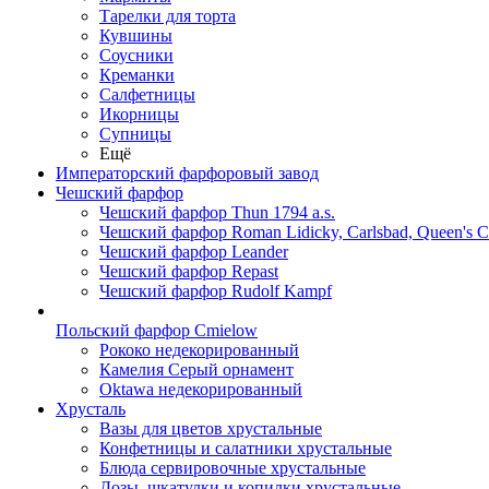
Тарелки для торта
Кувшины
Соусники
Креманки
Салфетницы
Икорницы
Супницы
Ещё
Императорский фарфоровый завод
Чешский фарфор
Чешский фарфор Thun 1794 a.s.
Чешский фарфор Roman Lidicky, Carlsbad, Queen's 
Чешский фарфор Leander
Чешский фарфор Repast
Чешский фарфор Rudolf Kampf
Польский фарфор Сmielow
Рококо недекорированный
Камелия Серый орнамент
Oktawa недекорированный
Хрусталь
Вазы для цветов хрустальные
Конфетницы и салатники хрустальные
Блюда сервировочные хрустальные
Дозы, шкатулки и копилки хрустальные