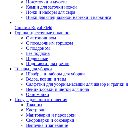
Ножеточки и мусаты
Камни для заточки ножей
Ножи и наборы для сыра
Ножи для специальной нарезки и карвинга
Специи Royal Field
Горшки цветочные и кашпо
С автополивом
С посадочным горшком
С поддоном
Без поддона
Подвесные
Подставки для цветов
Товары для уборки
Швабры и наборы для уборки
Вёдра, ковши и тазы
Салфетки для уборки,насадки для швабр и тряпки 
Веники,совки и щетки для пола
Окномойки
Посуда для приготовления
Тажины
Кастрюли
Мантоварки и пароварки
Скороварки и соковарки
Выпечка и запекание