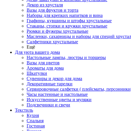
Декор из хрусталя
Вазы для фруктов и торта
Наборы для крепких напитков и вина
Графины, кувшины и штофы хрустальные
Стаканы, стопки и кружки хрустальные
Рюмки и фужеры хрустальные
Масленки, сахарницы и наборы для специй хруста
Салфетники хрустальные
Ещё
Для уюта вашего дома
Настольные лампы, люстры и торшеры
Вазы для цветов
Ароматы для дома
Шкатулки
Сувениры и декор для дома
Декоративные тарелки
Сервировочные салфетки ( плейсматы, персонники
Часы настенные и настольные
Искусственные цветы и муляжи
Подсвечники и свечи
Текстиль
Кухня
Спальня
Гостиная