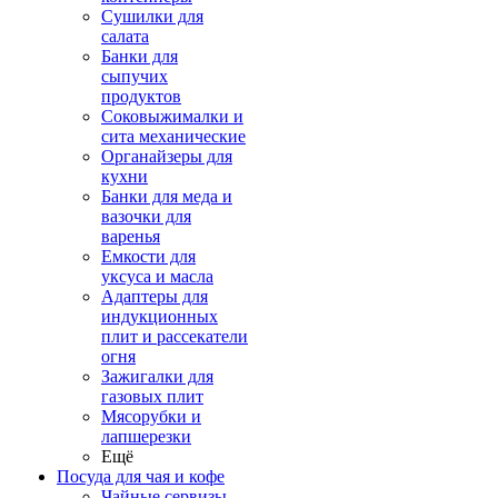
Сушилки для
салата
Банки для
сыпучих
продуктов
Соковыжималки и
сита механические
Органайзеры для
кухни
Банки для меда и
вазочки для
варенья
Емкости для
уксуса и масла
Адаптеры для
индукционных
плит и рассекатели
огня
Зажигалки для
газовых плит
Мясорубки и
лапшерезки
Ещё
Посуда для чая и кофе
Чайные сервизы