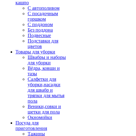
кашпо
С автополивом
С посадочным
горшком
С поддоном
Без поддона
Подвесные
Подставки для
цветов
Товары для уборки
Швабры и наборы
для уборки
Вёдра, ковши и
тазы
Салфетки для
уборки,насадки
для швабр и
тряпки для мытья
пола
Веники,совки и
щетки для пола
Окномойки
Посуда для
приготовления
Тажины