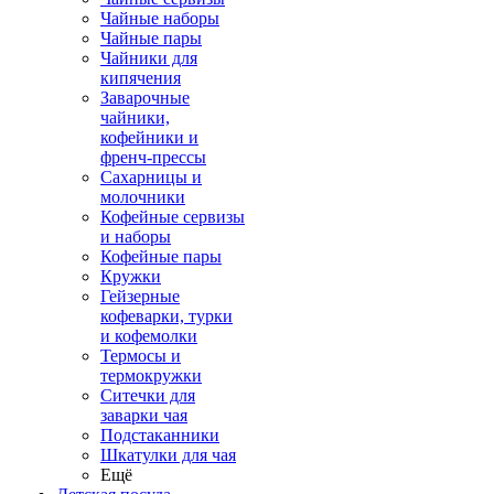
Чайные наборы
Чайные пары
Чайники для
кипячения
Заварочные
чайники,
кофейники и
френч-прессы
Сахарницы и
молочники
Кофейные сервизы
и наборы
Кофейные пары
Кружки
Гейзерные
кофеварки, турки
и кофемолки
Термосы и
термокружки
Ситечки для
заварки чая
Подстаканники
Шкатулки для чая
Ещё