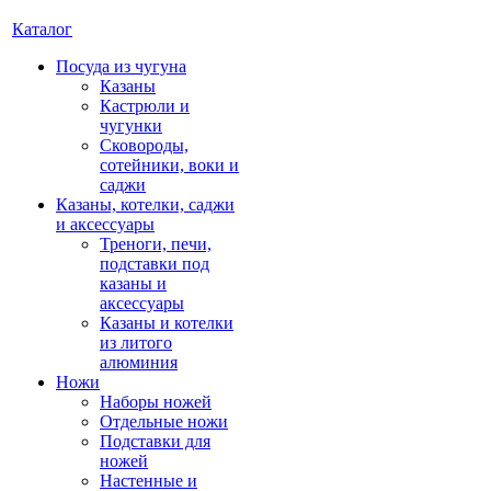
Каталог
Посуда из чугуна
Казаны
Кастрюли и
чугунки
Сковороды,
сотейники, воки и
саджи
Казаны, котелки, саджи
и аксессуары
Треноги, печи,
подставки под
казаны и
аксессуары
Казаны и котелки
из литого
алюминия
Ножи
Наборы ножей
Отдельные ножи
Подставки для
ножей
Настенные и