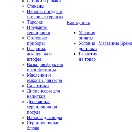
Стопки и рюмки
Стаканы
Наборы посуды и
столовые сервизы
Тарелки
Как купить
Предметы
сервировки
Условия
Столовые
оплаты
приборы
Условия
Магазины
Брен
Графины,
доставки
декантеры и
Гарантия
штофы
на товар
Вазы для фруктов
и конфетницы
Масленки и
емкости для сыра
Салатники
Диспенсеры для
напитков
Деревянная
сервировочная
посуда
Наборы для воды
Сервировочные
блюда