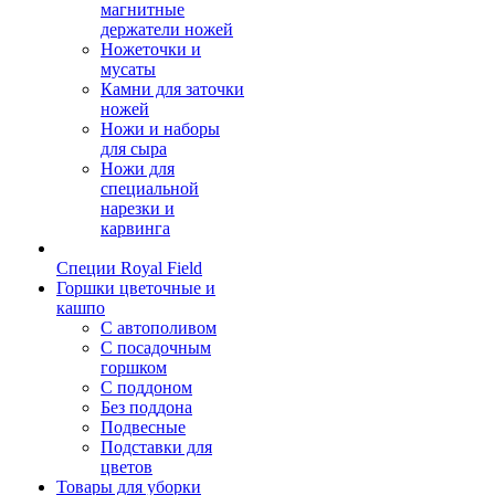
магнитные
держатели ножей
Ножеточки и
мусаты
Камни для заточки
ножей
Ножи и наборы
для сыра
Ножи для
специальной
нарезки и
карвинга
Специи Royal Field
Горшки цветочные и
кашпо
С автополивом
С посадочным
горшком
С поддоном
Без поддона
Подвесные
Подставки для
цветов
Товары для уборки