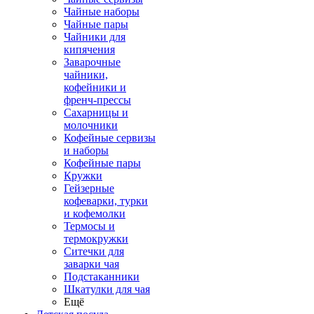
Чайные наборы
Чайные пары
Чайники для
кипячения
Заварочные
чайники,
кофейники и
френч-прессы
Сахарницы и
молочники
Кофейные сервизы
и наборы
Кофейные пары
Кружки
Гейзерные
кофеварки, турки
и кофемолки
Термосы и
термокружки
Ситечки для
заварки чая
Подстаканники
Шкатулки для чая
Ещё