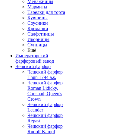
Менажницы
Мармиты
Тарелки для торта
Кувшины
Соусники
Креманки
Салфетницы
Икорницы
Супницы
Ещё
Императорский
фарфоровый завод
Чешский фарфор
Чешский фарфор
Thun 1794 a.s.
Чешский фарфор
Roman Lidicky,
Carlsbad, Queen's
Crown
Чешский фарфор
Leander
Чешский фарфор
Repast
Чешский фарфор
Rudolf Kampf