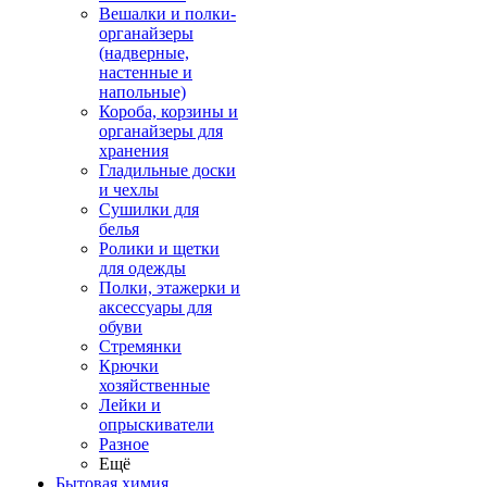
Вешалки и полки-
органайзеры
(надверные,
настенные и
напольные)
Короба, корзины и
органайзеры для
хранения
Гладильные доски
и чехлы
Сушилки для
белья
Ролики и щетки
для одежды
Полки, этажерки и
аксессуары для
обуви
Стремянки
Крючки
хозяйственные
Лейки и
опрыскиватели
Разное
Ещё
Бытовая химия