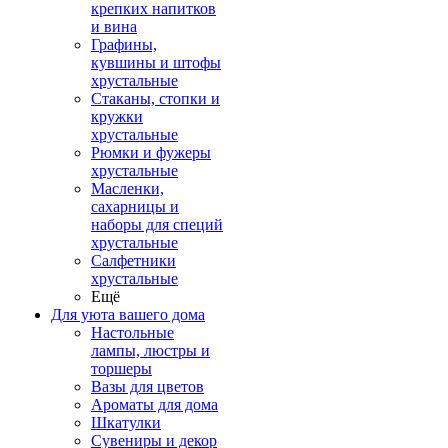
крепких напитков
и вина
Графины,
кувшины и штофы
хрустальные
Стаканы, стопки и
кружки
хрустальные
Рюмки и фужеры
хрустальные
Масленки,
сахарницы и
наборы для специй
хрустальные
Салфетники
хрустальные
Ещё
Для уюта вашего дома
Настольные
лампы, люстры и
торшеры
Вазы для цветов
Ароматы для дома
Шкатулки
Сувениры и декор