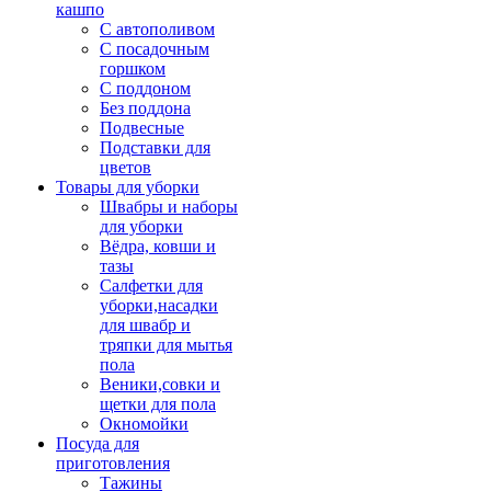
кашпо
С автополивом
С посадочным
горшком
С поддоном
Без поддона
Подвесные
Подставки для
цветов
Товары для уборки
Швабры и наборы
для уборки
Вёдра, ковши и
тазы
Салфетки для
уборки,насадки
для швабр и
тряпки для мытья
пола
Веники,совки и
щетки для пола
Окномойки
Посуда для
приготовления
Тажины