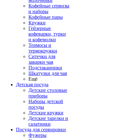
молочники
Кофейные сервизы
и наборы
Кофейные пары
Кружки
Гейзерные
кофеварки, турки
и кофемолки
Термосы и
термокружки
Ситечки для
заварки чая
Подстаканники
Шкатулки для чая
Ещё
Детская посуда
Детские столовые
приборы
Наборы детской
посуды
Детские кружки
Детские тарелки и
салатники
Посуда для сервировки
Фужеры