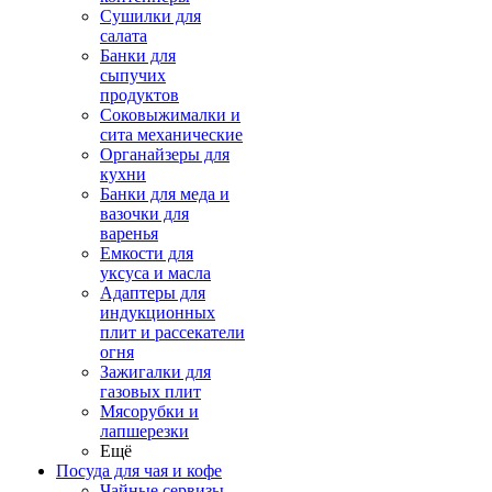
Сушилки для
салата
Банки для
сыпучих
продуктов
Соковыжималки и
сита механические
Органайзеры для
кухни
Банки для меда и
вазочки для
варенья
Емкости для
уксуса и масла
Адаптеры для
индукционных
плит и рассекатели
огня
Зажигалки для
газовых плит
Мясорубки и
лапшерезки
Ещё
Посуда для чая и кофе
Чайные сервизы