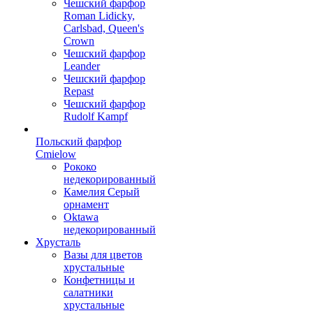
Чешский фарфор
Roman Lidicky,
Carlsbad, Queen's
Crown
Чешский фарфор
Leander
Чешский фарфор
Repast
Чешский фарфор
Rudolf Kampf
Польский фарфор
Сmielow
Рококо
недекорированный
Камелия Серый
орнамент
Oktawa
недекорированный
Хрусталь
Вазы для цветов
хрустальные
Конфетницы и
салатники
хрустальные