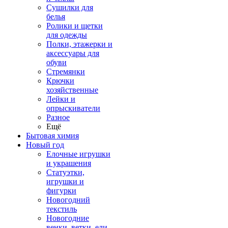
Сушилки для
белья
Ролики и щетки
для одежды
Полки, этажерки и
аксессуары для
обуви
Стремянки
Крючки
хозяйственные
Лейки и
опрыскиватели
Разное
Ещё
Бытовая химия
Новый год
Елочные игрушки
и украшения
Статуэтки,
игрушки и
фигурки
Новогодний
текстиль
Новогодние
венки, ветки, ели