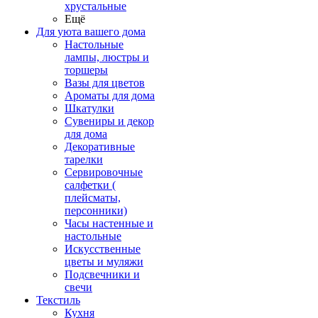
хрустальные
Ещё
Для уюта вашего дома
Настольные
лампы, люстры и
торшеры
Вазы для цветов
Ароматы для дома
Шкатулки
Сувениры и декор
для дома
Декоративные
тарелки
Сервировочные
салфетки (
плейсматы,
персонники)
Часы настенные и
настольные
Искусственные
цветы и муляжи
Подсвечники и
свечи
Текстиль
Кухня