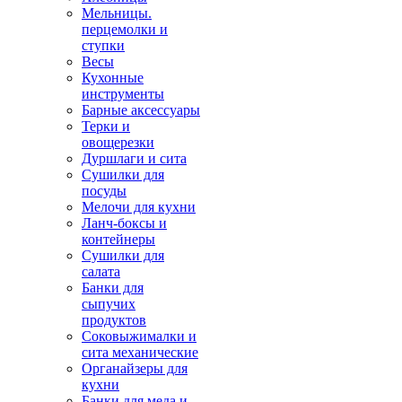
Мельницы.
перцемолки и
ступки
Весы
Кухонные
инструменты
Барные аксессуары
Терки и
овощерезки
Дуршлаги и сита
Сушилки для
посуды
Мелочи для кухни
Ланч-боксы и
контейнеры
Сушилки для
салата
Банки для
сыпучих
продуктов
Соковыжималки и
сита механические
Органайзеры для
кухни
Банки для меда и