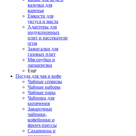
вазочки для
варенья
Емкости для
уксуса и масла
Адаптеры для
индукционных
плит и рассекатели
огня
Зажигалки для
газовых плит
Мясорубки и
лапшерезки
Ещё
Посуда для чая и кофе
Чайные сервизы
Чайные наборы
Чайные пары
Чайники для
кипячения
Заварочные
чайники,
кофейники и
френч-прессы
Сахарницы и