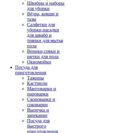
Швабры и наборы
для уборки
Вёдра, ковши и
тазы
Салфетки для
уборки,насадки
для швабр и
тряпки для мытья
пола
Веники,совки и
щетки для пола
Окномойки
Посуда для
приготовления
Тажины
Кастрюли
Мантоварки и
пароварки
Скороварки и
соковарки
Выпечка и
запекание
Посуда для
быстрого
приготовления