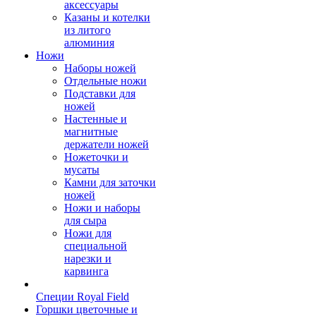
аксессуары
Казаны и котелки
из литого
алюминия
Ножи
Наборы ножей
Отдельные ножи
Подставки для
ножей
Настенные и
магнитные
держатели ножей
Ножеточки и
мусаты
Камни для заточки
ножей
Ножи и наборы
для сыра
Ножи для
специальной
нарезки и
карвинга
Специи Royal Field
Горшки цветочные и