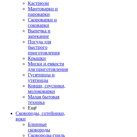
Кастрюли
Мантоварки и
пароварки
Скороварки и
соковарки
Выпечка и
запекание
Посуда для
быстрого
приготовления
Крышки
Миски и емкости
для приготовления
Гусятницы и
утятницы
Ковши, соусники,
молоковарки
Малая бытовая
техника
Ещё
Сковороды, сотейники,
воки
Блинные
сковороды
Сковороды-гриль