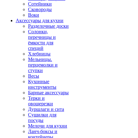
Сотейники
Сковороды
Воки
Аксессуары для кухни
Разделочные доски
Солонки,
перечницы и
ёмкости для
специй
Хлебницы
Мельницы.
перцемолки и
ступки
Весы
Кухонные
инструменты
Барные аксессуары
Терки и
овощерезки
Дуршлаги и сита
Сушилки для
посуды
Мелочи для кухни
Ланч-боксы и
контейнеры