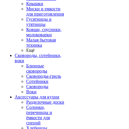
Крышки
Миски и емкости
для приготовления
Гусятницы и
утятницы
Ковши, соусники,
молоковарки
Малая бытовая
техника
Ещё
Сковороды, сотейники,
воки
Блинные
сковороды
Сковороды-гриль
Сотейники
Сковороды
Воки
Аксессуары для кухни
Разделочные доски
Солонки,
перечницы и
ёмкости для
специй
Хлебницы