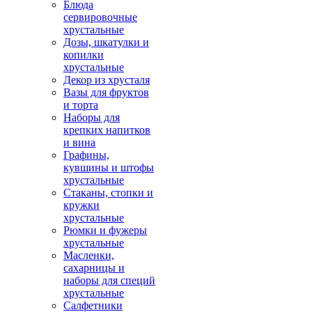
Блюда
сервировочные
хрустальные
Дозы, шкатулки и
копилки
хрустальные
Декор из хрусталя
Вазы для фруктов
и торта
Наборы для
крепких напитков
и вина
Графины,
кувшины и штофы
хрустальные
Стаканы, стопки и
кружки
хрустальные
Рюмки и фужеры
хрустальные
Масленки,
сахарницы и
наборы для специй
хрустальные
Салфетники