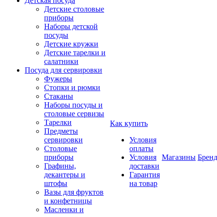
Детская посуда
Детские столовые
приборы
Наборы детской
посуды
Детские кружки
Детские тарелки и
салатники
Посуда для сервировки
Фужеры
Стопки и рюмки
Стаканы
Наборы посуды и
столовые сервизы
Тарелки
Как купить
Предметы
сервировки
Условия
Столовые
оплаты
приборы
Условия
Магазины
Брен
Графины,
доставки
декантеры и
Гарантия
штофы
на товар
Вазы для фруктов
и конфетницы
Масленки и