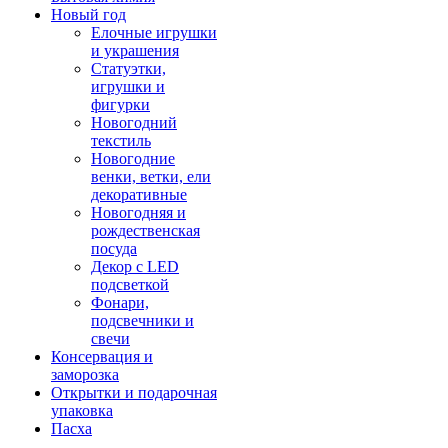
Новый год
Елочные игрушки
и украшения
Статуэтки,
игрушки и
фигурки
Новогодний
текстиль
Новогодние
венки, ветки, ели
декоративные
Новогодняя и
рождественская
посуда
Декор с LED
подсветкой
Фонари,
подсвечники и
свечи
Консервация и
заморозка
Открытки и подарочная
упаковка
Пасха