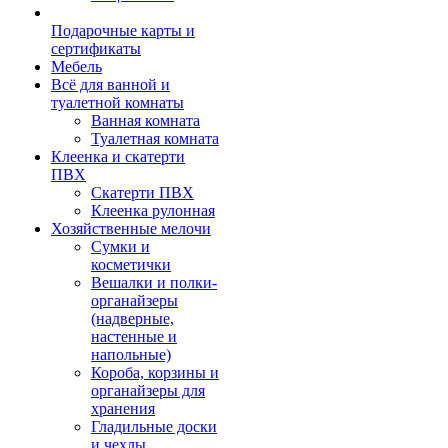
Подарочные карты и
сертификаты
Мебель
Всё для ванной и
туалетной комнаты
Ванная комната
Туалетная комната
Клеенка и скатерти
ПВХ
Скатерти ПВХ
Клеенка рулонная
Хозяйственные мелочи
Сумки и
косметички
Вешалки и полки-
органайзеры
(надверные,
настенные и
напольные)
Короба, корзины и
органайзеры для
хранения
Гладильные доски
и чехлы