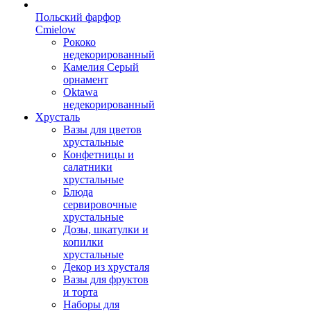
Польский фарфор
Сmielow
Рококо
недекорированный
Камелия Серый
орнамент
Oktawa
недекорированный
Хрусталь
Вазы для цветов
хрустальные
Конфетницы и
салатники
хрустальные
Блюда
сервировочные
хрустальные
Дозы, шкатулки и
копилки
хрустальные
Декор из хрусталя
Вазы для фруктов
и торта
Наборы для