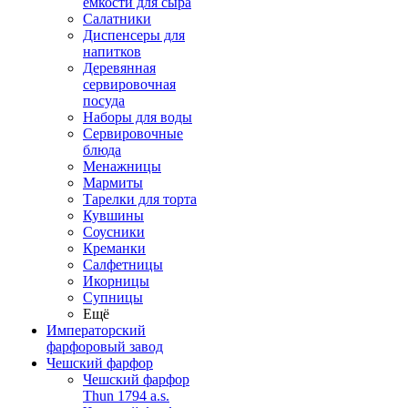
емкости для сыра
Салатники
Диспенсеры для
напитков
Деревянная
сервировочная
посуда
Наборы для воды
Сервировочные
блюда
Менажницы
Мармиты
Тарелки для торта
Кувшины
Соусники
Креманки
Салфетницы
Икорницы
Супницы
Ещё
Императорский
фарфоровый завод
Чешский фарфор
Чешский фарфор
Thun 1794 a.s.