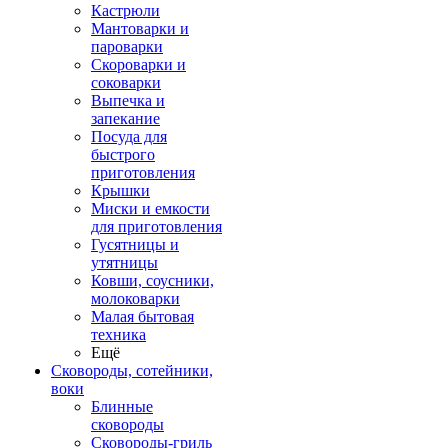
Кастрюли
Мантоварки и
пароварки
Скороварки и
соковарки
Выпечка и
запекание
Посуда для
быстрого
приготовления
Крышки
Миски и емкости
для приготовления
Гусятницы и
утятницы
Ковши, соусники,
молоковарки
Малая бытовая
техника
Ещё
Сковороды, сотейники,
воки
Блинные
сковороды
Сковороды-гриль