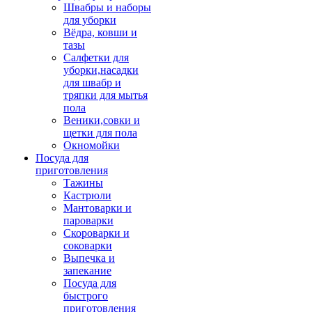
Швабры и наборы
для уборки
Вёдра, ковши и
тазы
Салфетки для
уборки,насадки
для швабр и
тряпки для мытья
пола
Веники,совки и
щетки для пола
Окномойки
Посуда для
приготовления
Тажины
Кастрюли
Мантоварки и
пароварки
Скороварки и
соковарки
Выпечка и
запекание
Посуда для
быстрого
приготовления