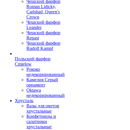
Чешский фарфор
Roman Lidicky,
Carlsbad, Queen's
Crown
Чешский фарфор
Leander
Чешский фарфор
Repast
Чешский фарфор
Rudolf Kampf
Польский фарфор
Сmielow
Рококо
недекорированный
Камелия Серый
орнамент
Oktawa
недекорированный
Хрусталь
Вазы для цветов
хрустальные
Конфетницы и
салатники
хрустальные