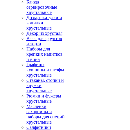
Блюда
сервировочные
хрустальные
Дозы, шкатулки и
копилки
хрустальные
Декор из хрусталя
Вазы для фруктов
и торта
Наборы для
крепких напитков
и вина
Графины,
кувшины и штофы
хрустальные
Стаканы, стопки и
кружки
хрустальные
Рюмки и фужеры
хрустальные
Масленки,
сахарницы и
наборы для специй
хрустальные
Салфетники