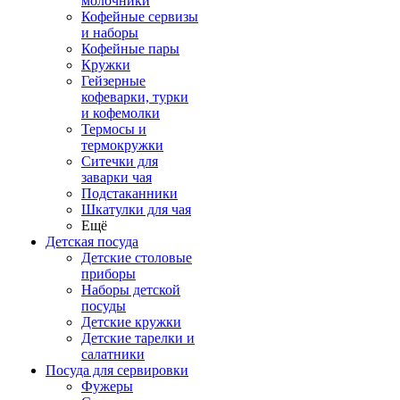
молочники
Кофейные сервизы
и наборы
Кофейные пары
Кружки
Гейзерные
кофеварки, турки
и кофемолки
Термосы и
термокружки
Ситечки для
заварки чая
Подстаканники
Шкатулки для чая
Ещё
Детская посуда
Детские столовые
приборы
Наборы детской
посуды
Детские кружки
Детские тарелки и
салатники
Посуда для сервировки
Фужеры