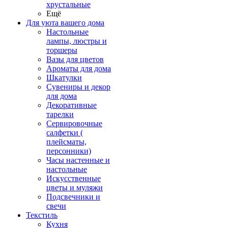
хрустальные
Ещё
Для уюта вашего дома
Настольные
лампы, люстры и
торшеры
Вазы для цветов
Ароматы для дома
Шкатулки
Сувениры и декор
для дома
Декоративные
тарелки
Сервировочные
салфетки (
плейсматы,
персонники)
Часы настенные и
настольные
Искусственные
цветы и муляжи
Подсвечники и
свечи
Текстиль
Кухня