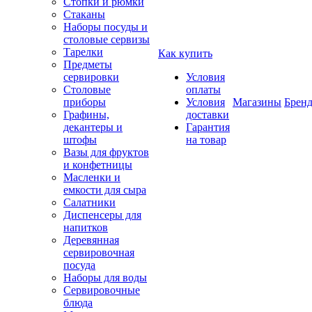
Стопки и рюмки
Стаканы
Наборы посуды и
столовые сервизы
Тарелки
Как купить
Предметы
сервировки
Условия
Столовые
оплаты
приборы
Условия
Магазины
Брен
Графины,
доставки
декантеры и
Гарантия
штофы
на товар
Вазы для фруктов
и конфетницы
Масленки и
емкости для сыра
Салатники
Диспенсеры для
напитков
Деревянная
сервировочная
посуда
Наборы для воды
Сервировочные
блюда