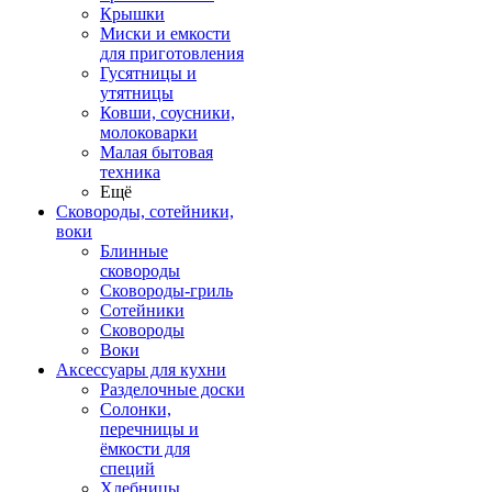
Крышки
Миски и емкости
для приготовления
Гусятницы и
утятницы
Ковши, соусники,
молоковарки
Малая бытовая
техника
Ещё
Сковороды, сотейники,
воки
Блинные
сковороды
Сковороды-гриль
Сотейники
Сковороды
Воки
Аксессуары для кухни
Разделочные доски
Солонки,
перечницы и
ёмкости для
специй
Хлебницы