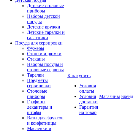
Детская посуда
Детские столовые
приборы
Наборы детской
посуды
Детские кружки
Детские тарелки и
салатники
Посуда для сервировки
Фужеры
Стопки и рюмки
Стаканы
Наборы посуды и
столовые сервизы
Тарелки
Как купить
Предметы
сервировки
Условия
Столовые
оплаты
приборы
Условия
Магазины
Брен
Графины,
доставки
декантеры и
Гарантия
штофы
на товар
Вазы для фруктов
и конфетницы
Масленки и