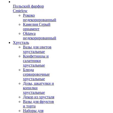
Польский фарфор
Сmielow
Рококо
недекорированный
Камелия Серый
орнамент
Oktawa
недекорированный
Хрусталь
Вазы для цветов
хрустальные
Конфетницы и
салатники
хрустальные
Блюда
сервировочные
хрустальные
Дозы, шкатулки и
копилки
хрустальные
Декор из хрусталя
Вазы для фруктов
и торта
Наборы для