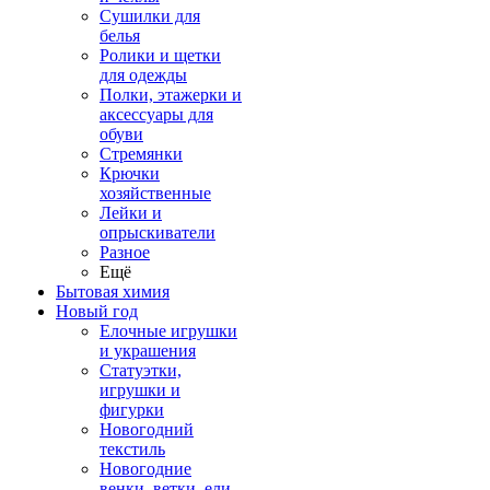
Сушилки для
белья
Ролики и щетки
для одежды
Полки, этажерки и
аксессуары для
обуви
Стремянки
Крючки
хозяйственные
Лейки и
опрыскиватели
Разное
Ещё
Бытовая химия
Новый год
Елочные игрушки
и украшения
Статуэтки,
игрушки и
фигурки
Новогодний
текстиль
Новогодние
венки, ветки, ели