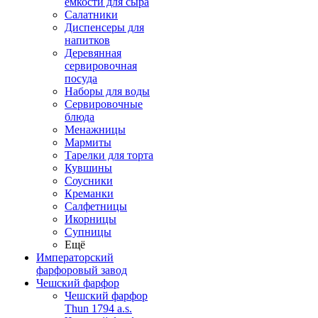
емкости для сыра
Салатники
Диспенсеры для
напитков
Деревянная
сервировочная
посуда
Наборы для воды
Сервировочные
блюда
Менажницы
Мармиты
Тарелки для торта
Кувшины
Соусники
Креманки
Салфетницы
Икорницы
Супницы
Ещё
Императорский
фарфоровый завод
Чешский фарфор
Чешский фарфор
Thun 1794 a.s.