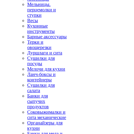
Мельницы.
перцемолки и
ступки
Весы
Кухонные
инструменты
Барные аксессуары
Терки и
овощерезки
Дуршлаги и сита
Сушилки для
посуды
Мелочи для кухни
Ланч-боксы и
контейнеры
Сушилки для
салата
Банки для
сыпучих
продуктов
Соковыжималки и
сита механические
Органайзеры для
кухни
Банки для меда и