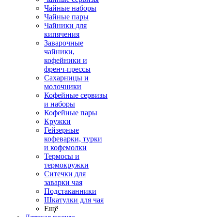
Чайные наборы
Чайные пары
Чайники для
кипячения
Заварочные
чайники,
кофейники и
френч-прессы
Сахарницы и
молочники
Кофейные сервизы
и наборы
Кофейные пары
Кружки
Гейзерные
кофеварки, турки
и кофемолки
Термосы и
термокружки
Ситечки для
заварки чая
Подстаканники
Шкатулки для чая
Ещё