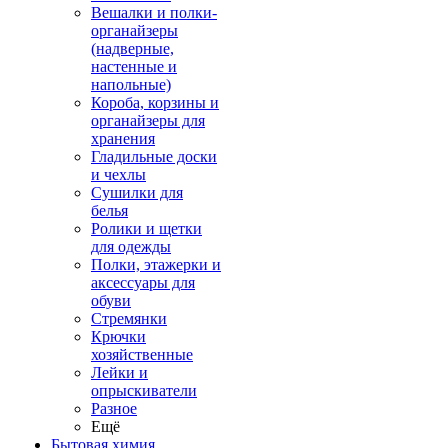
Вешалки и полки-
органайзеры
(надверные,
настенные и
напольные)
Короба, корзины и
органайзеры для
хранения
Гладильные доски
и чехлы
Сушилки для
белья
Ролики и щетки
для одежды
Полки, этажерки и
аксессуары для
обуви
Стремянки
Крючки
хозяйственные
Лейки и
опрыскиватели
Разное
Ещё
Бытовая химия