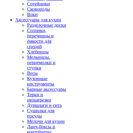
Сотейники
Сковороды
Воки
Аксессуары для кухни
Разделочные доски
Солонки,
перечницы и
ёмкости для
специй
Хлебницы
Мельницы.
перцемолки и
ступки
Весы
Кухонные
инструменты
Барные аксессуары
Терки и
овощерезки
Дуршлаги и сита
Сушилки для
посуды
Мелочи для кухни
Ланч-боксы и
контейнеры