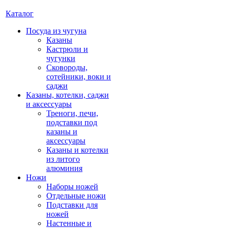
Каталог
Посуда из чугуна
Казаны
Кастрюли и
чугунки
Сковороды,
сотейники, воки и
саджи
Казаны, котелки, саджи
и аксессуары
Треноги, печи,
подставки под
казаны и
аксессуары
Казаны и котелки
из литого
алюминия
Ножи
Наборы ножей
Отдельные ножи
Подставки для
ножей
Настенные и