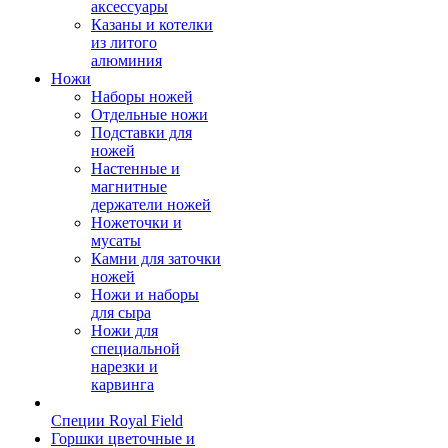
аксессуары
Казаны и котелки
из литого
алюминия
Ножи
Наборы ножей
Отдельные ножи
Подставки для
ножей
Настенные и
магнитные
держатели ножей
Ножеточки и
мусаты
Камни для заточки
ножей
Ножи и наборы
для сыра
Ножи для
специальной
нарезки и
карвинга
Специи Royal Field
Горшки цветочные и