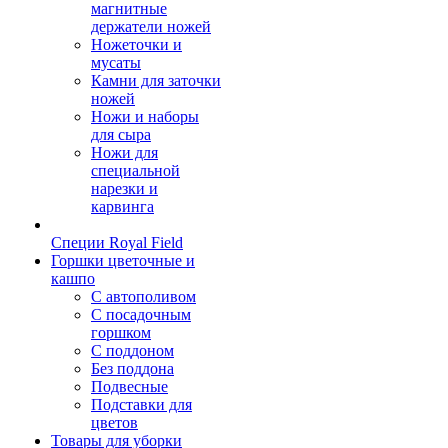
магнитные
держатели ножей
Ножеточки и
мусаты
Камни для заточки
ножей
Ножи и наборы
для сыра
Ножи для
специальной
нарезки и
карвинга
Специи Royal Field
Горшки цветочные и
кашпо
С автополивом
С посадочным
горшком
С поддоном
Без поддона
Подвесные
Подставки для
цветов
Товары для уборки