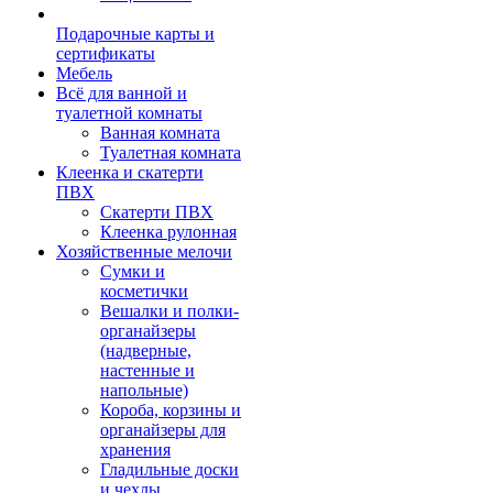
Подарочные карты и
сертификаты
Мебель
Всё для ванной и
туалетной комнаты
Ванная комната
Туалетная комната
Клеенка и скатерти
ПВХ
Скатерти ПВХ
Клеенка рулонная
Хозяйственные мелочи
Сумки и
косметички
Вешалки и полки-
органайзеры
(надверные,
настенные и
напольные)
Короба, корзины и
органайзеры для
хранения
Гладильные доски
и чехлы