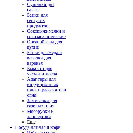
Сушилки для
салата
Банки для
сыпучих
продуктов
Соковыжималки и
сита механические
Органайзеры для
кухни
Банки для меда и
вазочки для
варенья
Емкости для
уксуса и масла
Адаптеры для
индукционных
плит и рассекатели
огня
Зажигалки для
газовых плит
Мясорубки и
лапшерезки
Ещё
Посуда для чая и кофе
Чайные сервизы