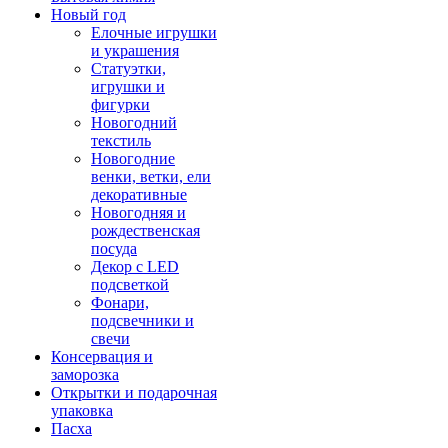
Новый год
Елочные игрушки
и украшения
Статуэтки,
игрушки и
фигурки
Новогодний
текстиль
Новогодние
венки, ветки, ели
декоративные
Новогодняя и
рождественская
посуда
Декор с LED
подсветкой
Фонари,
подсвечники и
свечи
Консервация и
заморозка
Открытки и подарочная
упаковка
Пасха