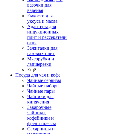
вазочки для
варенья
Емкости для
уксуса и масла
Адаптеры для
индукционных
плит и рассекатели
огня
Зажигалки для
газовых плит
Мясорубки и
лапшерезки
Ещё
Посуда для чая и кофе
Чайные сервизы
Чайные наборы
Чайные пары
Чайники для
кипячения
Заварочные
чайники,
кофейники и
френч-прессы
Сахарницы и