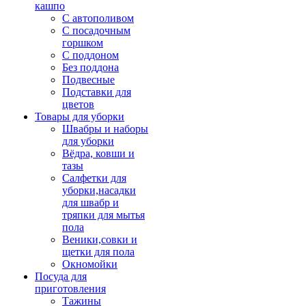
кашпо
С автополивом
С посадочным
горшком
С поддоном
Без поддона
Подвесные
Подставки для
цветов
Товары для уборки
Швабры и наборы
для уборки
Вёдра, ковши и
тазы
Салфетки для
уборки,насадки
для швабр и
тряпки для мытья
пола
Веники,совки и
щетки для пола
Окномойки
Посуда для
приготовления
Тажины