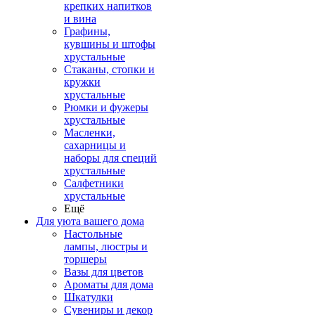
крепких напитков
и вина
Графины,
кувшины и штофы
хрустальные
Стаканы, стопки и
кружки
хрустальные
Рюмки и фужеры
хрустальные
Масленки,
сахарницы и
наборы для специй
хрустальные
Салфетники
хрустальные
Ещё
Для уюта вашего дома
Настольные
лампы, люстры и
торшеры
Вазы для цветов
Ароматы для дома
Шкатулки
Сувениры и декор