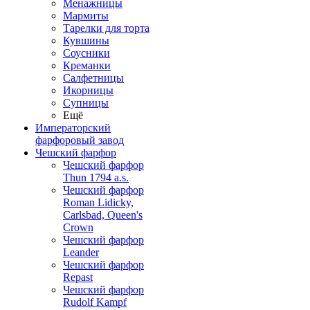
Менажницы
Мармиты
Тарелки для торта
Кувшины
Соусники
Креманки
Салфетницы
Икорницы
Супницы
Ещё
Императорский
фарфоровый завод
Чешский фарфор
Чешский фарфор
Thun 1794 a.s.
Чешский фарфор
Roman Lidicky,
Carlsbad, Queen's
Crown
Чешский фарфор
Leander
Чешский фарфор
Repast
Чешский фарфор
Rudolf Kampf