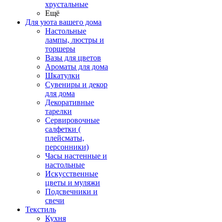
хрустальные
Ещё
Для уюта вашего дома
Настольные
лампы, люстры и
торшеры
Вазы для цветов
Ароматы для дома
Шкатулки
Сувениры и декор
для дома
Декоративные
тарелки
Сервировочные
салфетки (
плейсматы,
персонники)
Часы настенные и
настольные
Искусственные
цветы и муляжи
Подсвечники и
свечи
Текстиль
Кухня