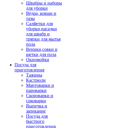
Швабры и наборы
для уборки
Вёдра, ковши и
тазы
Салфетки для
уборки,насадки
для швабр и
тряпки для мытья
пола
Веники,совки и
щетки для пола
Окномойки
Посуда для
приготовления
Тажины
Кастрюли
Мантоварки и
пароварки
Скороварки и
соковарки
Выпечка и
запекание
Посуда для
быстрого
приготовления