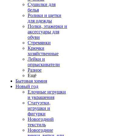
Сушилки для
белья
Ролики и щетки
для одежды
Полки, этажерки и
аксессуары для
обуви
Стремянки
Крючки
хозяйственные
Лейки и
опрыскиватели
Разное
Ещё
Бытовая химия
Новый год
Елочные игрушки
и украшения
Статуэтки,
игрушки и
фигурки
Новогодний
текстиль
Новогодние
венки, ветки, ели