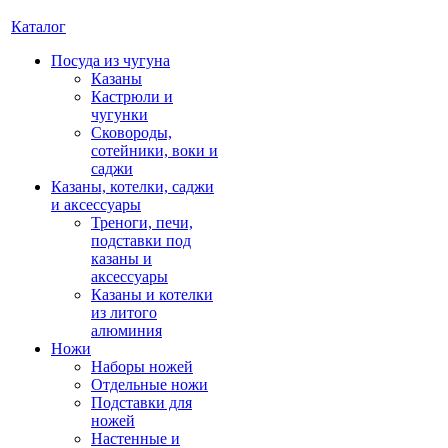
Каталог
Посуда из чугуна
Казаны
Кастрюли и
чугунки
Сковороды,
сотейники, воки и
саджи
Казаны, котелки, саджи
и аксессуары
Треноги, печи,
подставки под
казаны и
аксессуары
Казаны и котелки
из литого
алюминия
Ножи
Наборы ножей
Отдельные ножи
Подставки для
ножей
Настенные и