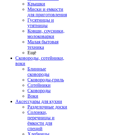
Крышки
Миски и емкости
для приготовления
Гусятницы и
утятницы
Ковши, соусники,
молоковарки
Малая бытовая
техника
Ещё
Сковороды, сотейники,
воки
Блинные
сковороды
Сковороды-гриль
Сотейники
Сковороды
Воки
Аксессуары для кухни
Разделочные доски
Солонки,
перечницы и
ёмкости для
специй
Хлебницы