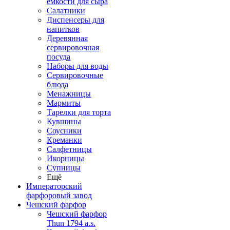
емкости для сыра
Салатники
Диспенсеры для
напитков
Деревянная
сервировочная
посуда
Наборы для воды
Сервировочные
блюда
Менажницы
Мармиты
Тарелки для торта
Кувшины
Соусники
Креманки
Салфетницы
Икорницы
Супницы
Ещё
Императорский
фарфоровый завод
Чешский фарфор
Чешский фарфор
Thun 1794 a.s.