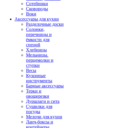
Сотейники
Сковороды
Воки
Аксессуары для кухни
Разделочные доски
Солонки,
перечницы и
ёмкости для
специй
Хлебницы
Мельницы.
перцемолки и
ступки
Весы
Кухонные
инструменты
Барные аксессуары
Терки и
овощерезки
Дуршлаги и сита
Сушилки для
посуды
Мелочи для кухни
Ланч-боксы и
контейнеры