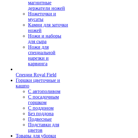
магнитные
держатели ножей
Ножеточки и
мусаты
Камни для заточки
ножей
Ножи и наборы
для сыра
Ножи для
специальной
нарезки и
карвинга
Специи Royal Field
Горшки цветочные и
кашпо
С автополивом
С посадочным
горшком
С поддоном
Без поддона
Подвесные
Подставки для
цветов
Товары для уборки