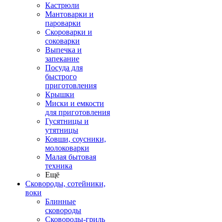
Кастрюли
Мантоварки и
пароварки
Скороварки и
соковарки
Выпечка и
запекание
Посуда для
быстрого
приготовления
Крышки
Миски и емкости
для приготовления
Гусятницы и
утятницы
Ковши, соусники,
молоковарки
Малая бытовая
техника
Ещё
Сковороды, сотейники,
воки
Блинные
сковороды
Сковороды-гриль