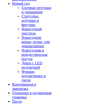
Новый год
Елочные игрушки
и украшения
Статуэтки,
игрушки и
фигурки
Новогодний
текстиль
Новогодние
венки, ветки, ели
декоративные
Новогодняя и
рождественская
посуда
Декор с LED
подсветкой
Фонари,
подсвечники и
свечи
Консервация и
заморозка
Открытки и подарочная
упаковка
Пасха