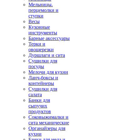
Мельницы.
перцемолки и
ступки
Весы
Кухонные
инструменты
Барные аксессуары
Терки и
овощерезки
Дуршлаги и сита
Сушилки для
посуды
Мелочи для кухни
Ланч-боксы и
контейнеры
Сушилки для
салата
Банки для
сыпучих
продуктов
Соковыжималки и
сита механические
Органайзеры для
кухни
Банки для меда и