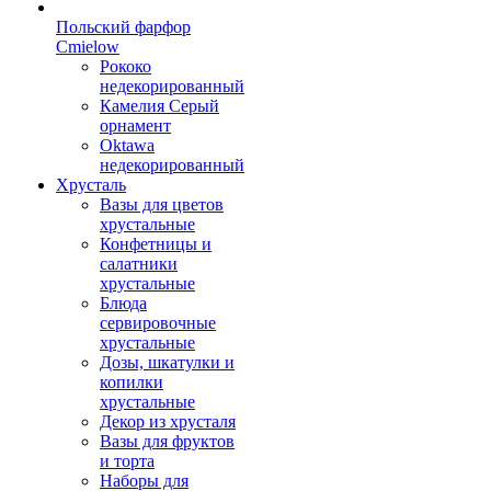
Польский фарфор
Сmielow
Рококо
недекорированный
Камелия Серый
орнамент
Oktawa
недекорированный
Хрусталь
Вазы для цветов
хрустальные
Конфетницы и
салатники
хрустальные
Блюда
сервировочные
хрустальные
Дозы, шкатулки и
копилки
хрустальные
Декор из хрусталя
Вазы для фруктов
и торта
Наборы для