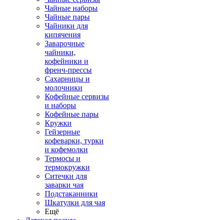
Чайные наборы
Чайные пары
Чайники для
кипячения
Заварочные
чайники,
кофейники и
френч-прессы
Сахарницы и
молочники
Кофейные сервизы
и наборы
Кофейные пары
Кружки
Гейзерные
кофеварки, турки
и кофемолки
Термосы и
термокружки
Ситечки для
заварки чая
Подстаканники
Шкатулки для чая
Ещё