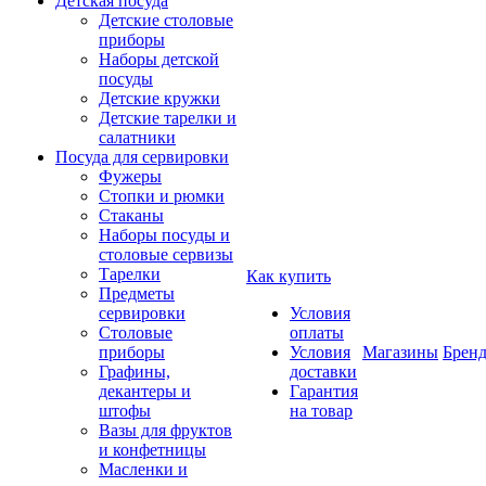
Детская посуда
Детские столовые
приборы
Наборы детской
посуды
Детские кружки
Детские тарелки и
салатники
Посуда для сервировки
Фужеры
Стопки и рюмки
Стаканы
Наборы посуды и
столовые сервизы
Тарелки
Как купить
Предметы
сервировки
Условия
Столовые
оплаты
приборы
Условия
Магазины
Брен
Графины,
доставки
декантеры и
Гарантия
штофы
на товар
Вазы для фруктов
и конфетницы
Масленки и