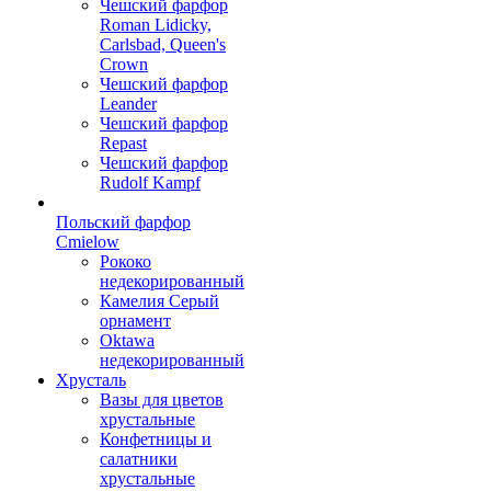
Чешский фарфор
Roman Lidicky,
Carlsbad, Queen's
Crown
Чешский фарфор
Leander
Чешский фарфор
Repast
Чешский фарфор
Rudolf Kampf
Польский фарфор
Сmielow
Рококо
недекорированный
Камелия Серый
орнамент
Oktawa
недекорированный
Хрусталь
Вазы для цветов
хрустальные
Конфетницы и
салатники
хрустальные