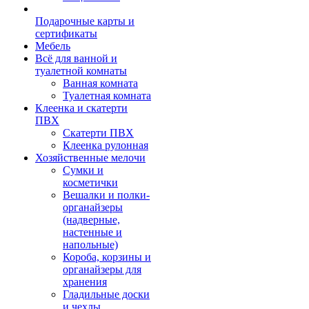
Подарочные карты и
сертификаты
Мебель
Всё для ванной и
туалетной комнаты
Ванная комната
Туалетная комната
Клеенка и скатерти
ПВХ
Скатерти ПВХ
Клеенка рулонная
Хозяйственные мелочи
Сумки и
косметички
Вешалки и полки-
органайзеры
(надверные,
настенные и
напольные)
Короба, корзины и
органайзеры для
хранения
Гладильные доски
и чехлы