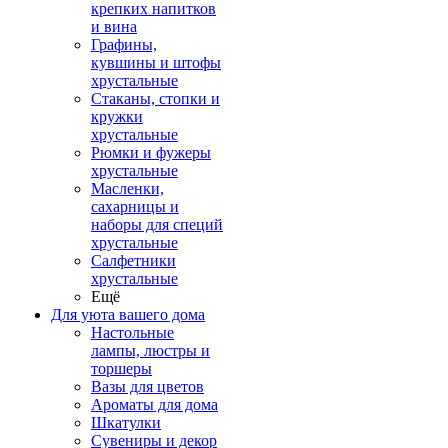
крепких напитков
и вина
Графины,
кувшины и штофы
хрустальные
Стаканы, стопки и
кружки
хрустальные
Рюмки и фужеры
хрустальные
Масленки,
сахарницы и
наборы для специй
хрустальные
Салфетники
хрустальные
Ещё
Для уюта вашего дома
Настольные
лампы, люстры и
торшеры
Вазы для цветов
Ароматы для дома
Шкатулки
Сувениры и декор