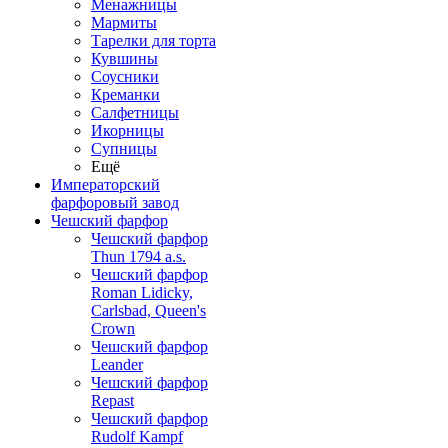
Менажницы
Мармиты
Тарелки для торта
Кувшины
Соусники
Креманки
Салфетницы
Икорницы
Супницы
Ещё
Императорский
фарфоровый завод
Чешский фарфор
Чешский фарфор
Thun 1794 a.s.
Чешский фарфор
Roman Lidicky,
Carlsbad, Queen's
Crown
Чешский фарфор
Leander
Чешский фарфор
Repast
Чешский фарфор
Rudolf Kampf