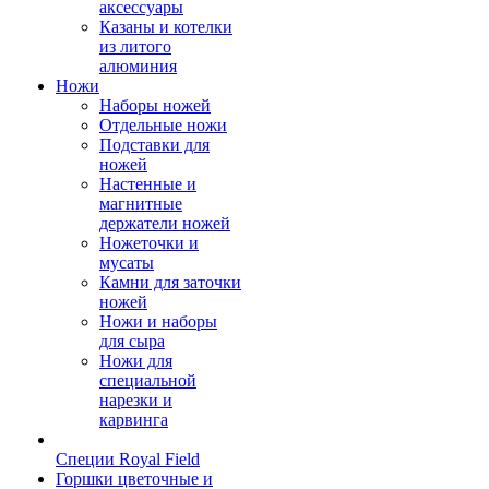
аксессуары
Казаны и котелки
из литого
алюминия
Ножи
Наборы ножей
Отдельные ножи
Подставки для
ножей
Настенные и
магнитные
держатели ножей
Ножеточки и
мусаты
Камни для заточки
ножей
Ножи и наборы
для сыра
Ножи для
специальной
нарезки и
карвинга
Специи Royal Field
Горшки цветочные и