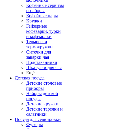
молочники
Кофейные сервизы
и наборы
Кофейные пары
Кружки
Гейзерные
кофеварки, турки
и кофемолки
Термосы и
термокружки
Ситечки для
заварки чая
Подстаканники
Шкатулки для чая
Ещё
Детская посуда
Детские столовые
приборы
Наборы детской
посуды
Детские кружки
Детские тарелки и
салатники
Посуда для сервировки
Фужеры