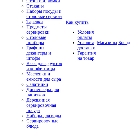
Стопки и рюмки
Стаканы
Наборы посуды и
столовые сервизы
Тарелки
Как купить
Предметы
сервировки
Условия
Столовые
оплаты
приборы
Условия
Магазины
Брен
Графины,
доставки
декантеры и
Гарантия
штофы
на товар
Вазы для фруктов
и конфетницы
Масленки и
емкости для сыра
Салатники
Диспенсеры для
напитков
Деревянная
сервировочная
посуда
Наборы для воды
Сервировочные
блюда