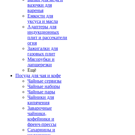
вазочки для
варенья
Емкости для
уксуса и масла
Адаптеры для
индукционных
плит и рассекатели
огня
Зажигалки для
газовых плит
Мясорубки и
лапшерезки
Ещё
Посуда для чая и кофе
Чайные сервизы
Чайные наборы
Чайные пары
Чайники для
кипячения
Заварочные
чайники,
кофейники и
френч-прессы
Сахарницы и