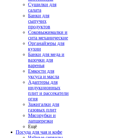
Сушилки для
салата
Банки для
сыпучих
продуктов
Соковыжималки и
сита механические
Органайзеры для
кухни
Банки для меда и
вазочки для
варенья
Емкости для
уксуса и масла
Адаптеры для
индукционных
плит и рассекатели
огня
Зажигалки для
газовых плит
Мясорубки и
лапшерезки
Ещё
Посуда для чая и кофе
Чайные сервизы