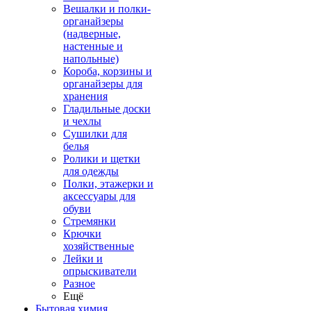
Вешалки и полки-
органайзеры
(надверные,
настенные и
напольные)
Короба, корзины и
органайзеры для
хранения
Гладильные доски
и чехлы
Сушилки для
белья
Ролики и щетки
для одежды
Полки, этажерки и
аксессуары для
обуви
Стремянки
Крючки
хозяйственные
Лейки и
опрыскиватели
Разное
Ещё
Бытовая химия