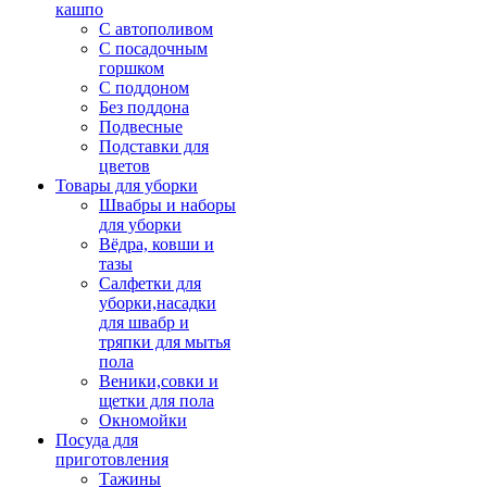
кашпо
С автополивом
С посадочным
горшком
С поддоном
Без поддона
Подвесные
Подставки для
цветов
Товары для уборки
Швабры и наборы
для уборки
Вёдра, ковши и
тазы
Салфетки для
уборки,насадки
для швабр и
тряпки для мытья
пола
Веники,совки и
щетки для пола
Окномойки
Посуда для
приготовления
Тажины