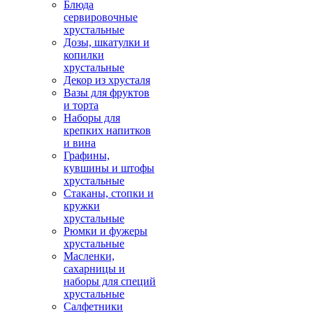
Блюда
сервировочные
хрустальные
Дозы, шкатулки и
копилки
хрустальные
Декор из хрусталя
Вазы для фруктов
и торта
Наборы для
крепких напитков
и вина
Графины,
кувшины и штофы
хрустальные
Стаканы, стопки и
кружки
хрустальные
Рюмки и фужеры
хрустальные
Масленки,
сахарницы и
наборы для специй
хрустальные
Салфетники