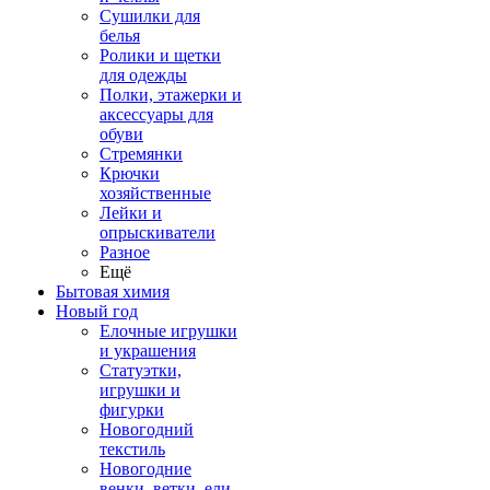
Сушилки для
белья
Ролики и щетки
для одежды
Полки, этажерки и
аксессуары для
обуви
Стремянки
Крючки
хозяйственные
Лейки и
опрыскиватели
Разное
Ещё
Бытовая химия
Новый год
Елочные игрушки
и украшения
Статуэтки,
игрушки и
фигурки
Новогодний
текстиль
Новогодние
венки, ветки, ели