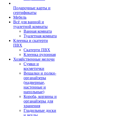
Подарочные карты и
сертификаты
Мебель
Всё для ванной и
туалетной комнаты
Ванная комната
Туалетная комната
Клеенка и скатерти
ПВХ
Скатерти ПВХ
Клеенка рулонная
Хозяйственные мелочи
Сумки и
косметички
Вешалки и полки-
органайзеры
(надверные,
настенные и
напольные)
Короба, корзины и
органайзеры для
хранения
Гладильные доски
и чехлы