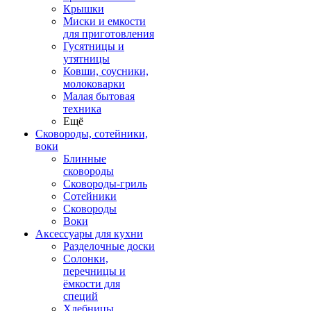
Крышки
Миски и емкости
для приготовления
Гусятницы и
утятницы
Ковши, соусники,
молоковарки
Малая бытовая
техника
Ещё
Сковороды, сотейники,
воки
Блинные
сковороды
Сковороды-гриль
Сотейники
Сковороды
Воки
Аксессуары для кухни
Разделочные доски
Солонки,
перечницы и
ёмкости для
специй
Хлебницы