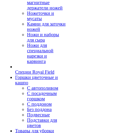
магнитные
держатели ножей
Ножеточки и
мусаты
Камни для заточки
ножей
Ножи и наборы
для сыра
Ножи для
специальной
нарезки и
карвинга
Специи Royal Field
Горшки цветочные и
кашпо
С автополивом
С посадочным
горшком
С поддоном
Без поддона
Подвесные
Подставки для
цветов
Товары для уборки