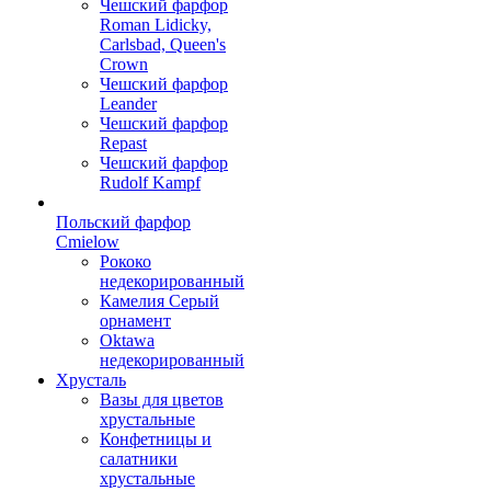
Чешский фарфор
Roman Lidicky,
Carlsbad, Queen's
Crown
Чешский фарфор
Leander
Чешский фарфор
Repast
Чешский фарфор
Rudolf Kampf
Польский фарфор
Сmielow
Рококо
недекорированный
Камелия Серый
орнамент
Oktawa
недекорированный
Хрусталь
Вазы для цветов
хрустальные
Конфетницы и
салатники
хрустальные