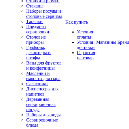
Стопки и рюмки
Стаканы
Наборы посуды и
столовые сервизы
Тарелки
Как купить
Предметы
сервировки
Условия
Столовые
оплаты
приборы
Условия
Магазины
Брен
Графины,
доставки
декантеры и
Гарантия
штофы
на товар
Вазы для фруктов
и конфетницы
Масленки и
емкости для сыра
Салатники
Диспенсеры для
напитков
Деревянная
сервировочная
посуда
Наборы для воды
Сервировочные
блюда