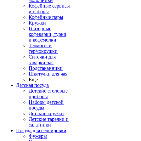
молочники
Кофейные сервизы
и наборы
Кофейные пары
Кружки
Гейзерные
кофеварки, турки
и кофемолки
Термосы и
термокружки
Ситечки для
заварки чая
Подстаканники
Шкатулки для чая
Ещё
Детская посуда
Детские столовые
приборы
Наборы детской
посуды
Детские кружки
Детские тарелки и
салатники
Посуда для сервировки
Фужеры