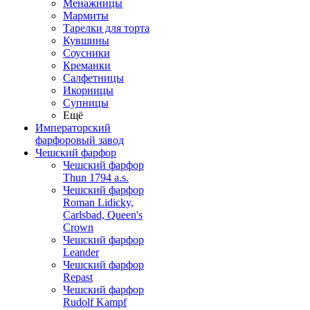
Менажницы
Мармиты
Тарелки для торта
Кувшины
Соусники
Креманки
Салфетницы
Икорницы
Супницы
Ещё
Императорский
фарфоровый завод
Чешский фарфор
Чешский фарфор
Thun 1794 a.s.
Чешский фарфор
Roman Lidicky,
Carlsbad, Queen's
Crown
Чешский фарфор
Leander
Чешский фарфор
Repast
Чешский фарфор
Rudolf Kampf