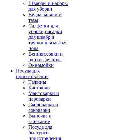
Швабры и наборы
для уборки
Вёдра, ковши и
тазы
Салфетки для
уборки,насадки
для швабр и
тряпки для мытья
пола
Веники,совки и
щетки для пола
Окномойки
Посуда для
приготовления
Тажины
Кастрюли
Мантоварки и
пароварки
Скороварки и
соковарки
Выпечка и
запекание
Посуда для
быстрого
приготовления