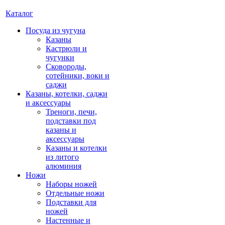
Каталог
Посуда из чугуна
Казаны
Кастрюли и
чугунки
Сковороды,
сотейники, воки и
саджи
Казаны, котелки, саджи
и аксессуары
Треноги, печи,
подставки под
казаны и
аксессуары
Казаны и котелки
из литого
алюминия
Ножи
Наборы ножей
Отдельные ножи
Подставки для
ножей
Настенные и