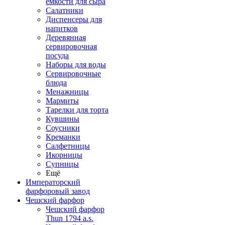
емкости для сыра
Салатники
Диспенсеры для
напитков
Деревянная
сервировочная
посуда
Наборы для воды
Сервировочные
блюда
Менажницы
Мармиты
Тарелки для торта
Кувшины
Соусники
Креманки
Салфетницы
Икорницы
Супницы
Ещё
Императорский
фарфоровый завод
Чешский фарфор
Чешский фарфор
Thun 1794 a.s.