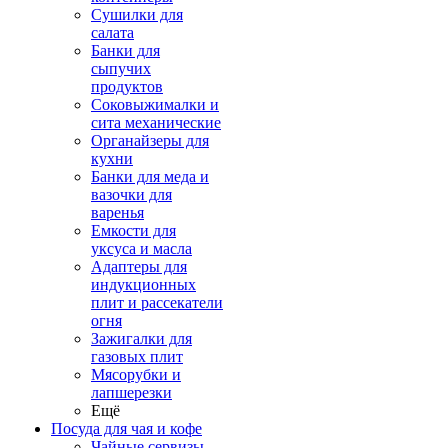
Сушилки для
салата
Банки для
сыпучих
продуктов
Соковыжималки и
сита механические
Органайзеры для
кухни
Банки для меда и
вазочки для
варенья
Емкости для
уксуса и масла
Адаптеры для
индукционных
плит и рассекатели
огня
Зажигалки для
газовых плит
Мясорубки и
лапшерезки
Ещё
Посуда для чая и кофе
Чайные сервизы