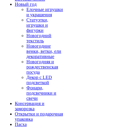
Новый год
Елочные игрушки
и украшения
Статуэтки,
игрушки и
фигурки
Новогодний
текстиль
Новогодние
венки, ветки, ели
декоративные
Новогодняя и
рождественская
посуда
Декор с LED
подсветкой
Фонари,
подсвечники и
свечи
Консервация и
заморозка
Открытки и подарочная
упаковка
Пасха