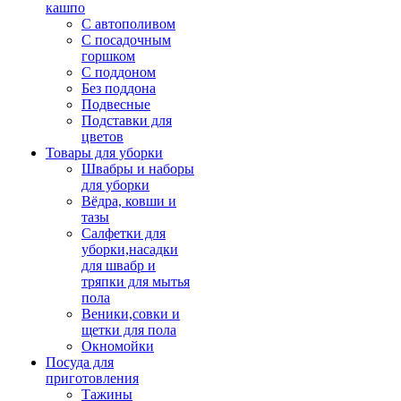
кашпо
С автополивом
С посадочным
горшком
С поддоном
Без поддона
Подвесные
Подставки для
цветов
Товары для уборки
Швабры и наборы
для уборки
Вёдра, ковши и
тазы
Салфетки для
уборки,насадки
для швабр и
тряпки для мытья
пола
Веники,совки и
щетки для пола
Окномойки
Посуда для
приготовления
Тажины