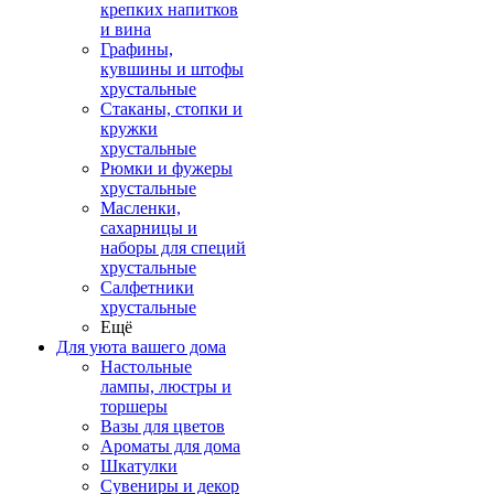
крепких напитков
и вина
Графины,
кувшины и штофы
хрустальные
Стаканы, стопки и
кружки
хрустальные
Рюмки и фужеры
хрустальные
Масленки,
сахарницы и
наборы для специй
хрустальные
Салфетники
хрустальные
Ещё
Для уюта вашего дома
Настольные
лампы, люстры и
торшеры
Вазы для цветов
Ароматы для дома
Шкатулки
Сувениры и декор