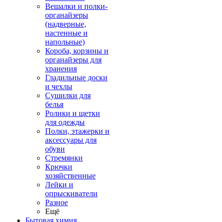
Вешалки и полки-
органайзеры
(надверные,
настенные и
напольные)
Короба, корзины и
органайзеры для
хранения
Гладильные доски
и чехлы
Сушилки для
белья
Ролики и щетки
для одежды
Полки, этажерки и
аксессуары для
обуви
Стремянки
Крючки
хозяйственные
Лейки и
опрыскиватели
Разное
Ещё
Бытовая химия