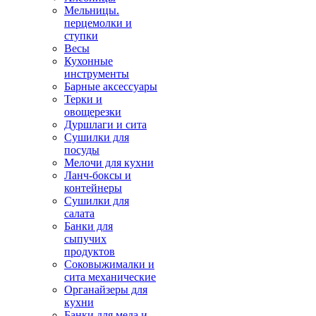
Мельницы.
перцемолки и
ступки
Весы
Кухонные
инструменты
Барные аксессуары
Терки и
овощерезки
Дуршлаги и сита
Сушилки для
посуды
Мелочи для кухни
Ланч-боксы и
контейнеры
Сушилки для
салата
Банки для
сыпучих
продуктов
Соковыжималки и
сита механические
Органайзеры для
кухни
Банки для меда и