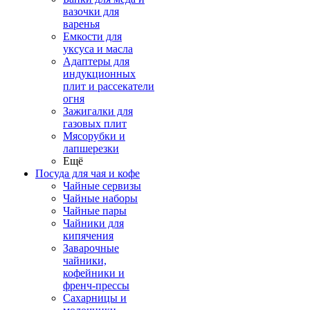
вазочки для
варенья
Емкости для
уксуса и масла
Адаптеры для
индукционных
плит и рассекатели
огня
Зажигалки для
газовых плит
Мясорубки и
лапшерезки
Ещё
Посуда для чая и кофе
Чайные сервизы
Чайные наборы
Чайные пары
Чайники для
кипячения
Заварочные
чайники,
кофейники и
френч-прессы
Сахарницы и