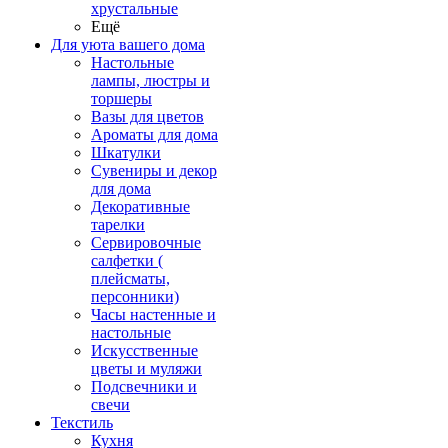
хрустальные
Ещё
Для уюта вашего дома
Настольные
лампы, люстры и
торшеры
Вазы для цветов
Ароматы для дома
Шкатулки
Сувениры и декор
для дома
Декоративные
тарелки
Сервировочные
салфетки (
плейсматы,
персонники)
Часы настенные и
настольные
Искусственные
цветы и муляжи
Подсвечники и
свечи
Текстиль
Кухня