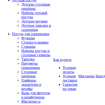
Детская посуда
Детские столовые
приборы
Наборы детской
посуды
Детские кружки
Детские тарелки и
салатники
Посуда для сервировки
Фужеры
Стопки и рюмки
Стаканы
Наборы посуды и
столовые сервизы
Тарелки
Как купить
Предметы
сервировки
Условия
Столовые
оплаты
приборы
Условия
Магазины
Брен
Графины,
доставки
декантеры и
Гарантия
штофы
на товар
Вазы для фруктов
и конфетницы
Масленки и