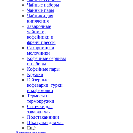
Чайные наборы
Чайные пары
Чайники для
кипячения
Заварочные
чайники,
кофейники и
френч-прессы
Сахарницы и
молочники
Кофейные сервизы
и наборы
Кофейные пары
Кружки
Гейзерные
кофеварки, турки
и кофемолки
Термосы и
термокружки
Ситечки для
заварки чая
Подстаканники
Шкатулки для чая
Ещё