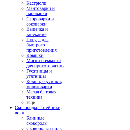
Кастрюли
Мантоварки и
пароварки
Скороварки и
соковарки
Выпечка и
запекание
Посуда для
быстрого
приготовления
Крышки
Миски и емкости
для приготовления
Гусятницы и
утятницы
Ковши, соусники,
молоковарки
Малая бытовая
техника
Ещё
Сковороды, сотейники,
воки
Блинные
сковороды
Сковороды-гриль