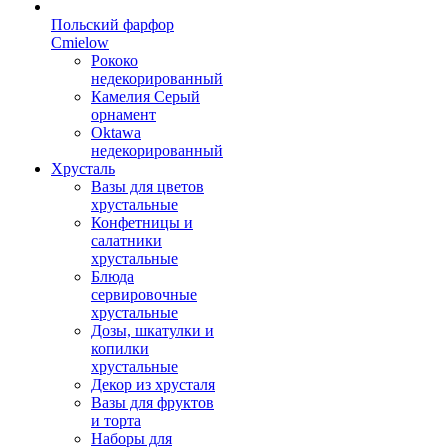
Польский фарфор
Сmielow
Рококо
недекорированный
Камелия Серый
орнамент
Oktawa
недекорированный
Хрусталь
Вазы для цветов
хрустальные
Конфетницы и
салатники
хрустальные
Блюда
сервировочные
хрустальные
Дозы, шкатулки и
копилки
хрустальные
Декор из хрусталя
Вазы для фруктов
и торта
Наборы для