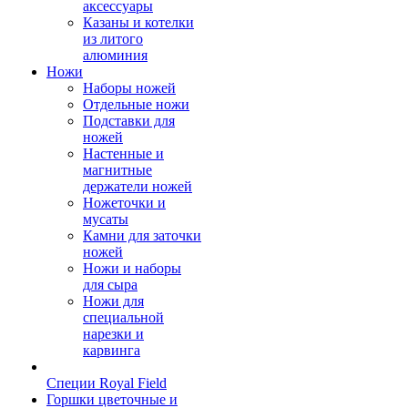
аксессуары
Казаны и котелки
из литого
алюминия
Ножи
Наборы ножей
Отдельные ножи
Подставки для
ножей
Настенные и
магнитные
держатели ножей
Ножеточки и
мусаты
Камни для заточки
ножей
Ножи и наборы
для сыра
Ножи для
специальной
нарезки и
карвинга
Специи Royal Field
Горшки цветочные и