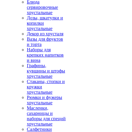
Блюда
сервировочные
хрустальные
Дозы, шкатулки и
копилки
хрустальные
Декор из хрусталя
Вазы для фруктов
и торта
Наборы для
крепких напитков
и вина
Графины,
кувшины и штофы
хрустальные
Стаканы, стопки и
кружки
хрустальные
Рюмки и фужеры
хрустальные
Масленки,
сахарницы и
наборы для специй
хрустальные
Салфетники