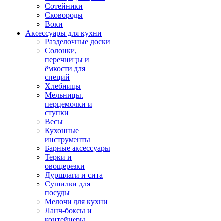
Сотейники
Сковороды
Воки
Аксессуары для кухни
Разделочные доски
Солонки,
перечницы и
ёмкости для
специй
Хлебницы
Мельницы.
перцемолки и
ступки
Весы
Кухонные
инструменты
Барные аксессуары
Терки и
овощерезки
Дуршлаги и сита
Сушилки для
посуды
Мелочи для кухни
Ланч-боксы и
контейнеры