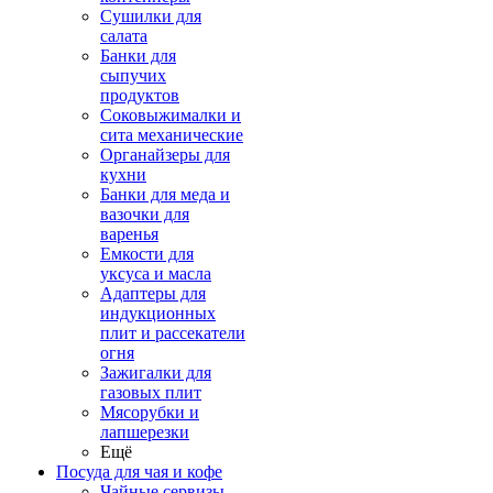
Сушилки для
салата
Банки для
сыпучих
продуктов
Соковыжималки и
сита механические
Органайзеры для
кухни
Банки для меда и
вазочки для
варенья
Емкости для
уксуса и масла
Адаптеры для
индукционных
плит и рассекатели
огня
Зажигалки для
газовых плит
Мясорубки и
лапшерезки
Ещё
Посуда для чая и кофе
Чайные сервизы