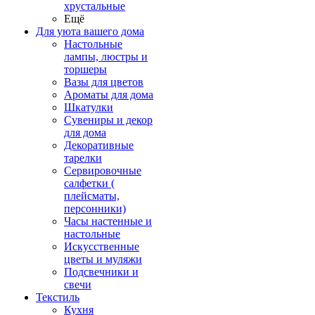
хрустальные
Ещё
Для уюта вашего дома
Настольные
лампы, люстры и
торшеры
Вазы для цветов
Ароматы для дома
Шкатулки
Сувениры и декор
для дома
Декоративные
тарелки
Сервировочные
салфетки (
плейсматы,
персонники)
Часы настенные и
настольные
Искусственные
цветы и муляжи
Подсвечники и
свечи
Текстиль
Кухня