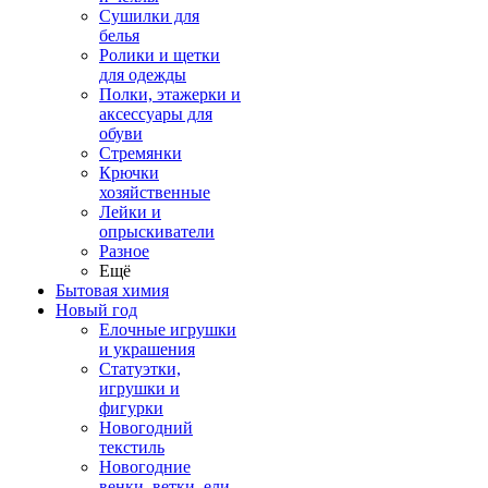
Сушилки для
белья
Ролики и щетки
для одежды
Полки, этажерки и
аксессуары для
обуви
Стремянки
Крючки
хозяйственные
Лейки и
опрыскиватели
Разное
Ещё
Бытовая химия
Новый год
Елочные игрушки
и украшения
Статуэтки,
игрушки и
фигурки
Новогодний
текстиль
Новогодние
венки, ветки, ели