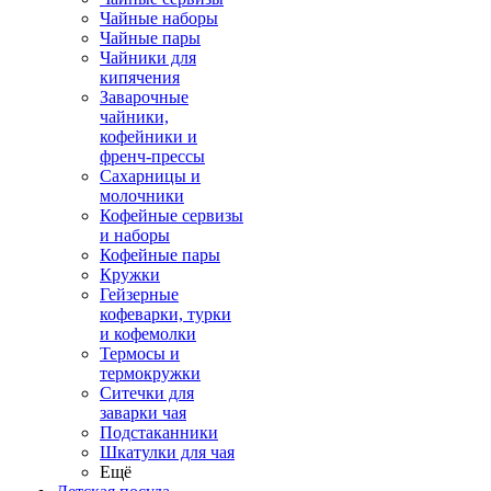
Чайные наборы
Чайные пары
Чайники для
кипячения
Заварочные
чайники,
кофейники и
френч-прессы
Сахарницы и
молочники
Кофейные сервизы
и наборы
Кофейные пары
Кружки
Гейзерные
кофеварки, турки
и кофемолки
Термосы и
термокружки
Ситечки для
заварки чая
Подстаканники
Шкатулки для чая
Ещё