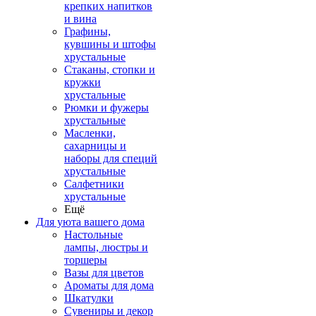
крепких напитков
и вина
Графины,
кувшины и штофы
хрустальные
Стаканы, стопки и
кружки
хрустальные
Рюмки и фужеры
хрустальные
Масленки,
сахарницы и
наборы для специй
хрустальные
Салфетники
хрустальные
Ещё
Для уюта вашего дома
Настольные
лампы, люстры и
торшеры
Вазы для цветов
Ароматы для дома
Шкатулки
Сувениры и декор