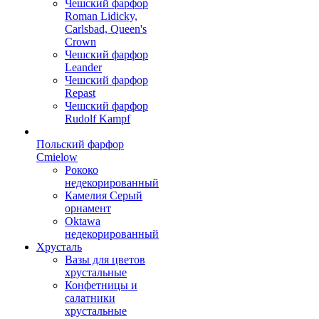
Чешский фарфор
Roman Lidicky,
Carlsbad, Queen's
Crown
Чешский фарфор
Leander
Чешский фарфор
Repast
Чешский фарфор
Rudolf Kampf
Польский фарфор
Сmielow
Рококо
недекорированный
Камелия Серый
орнамент
Oktawa
недекорированный
Хрусталь
Вазы для цветов
хрустальные
Конфетницы и
салатники
хрустальные