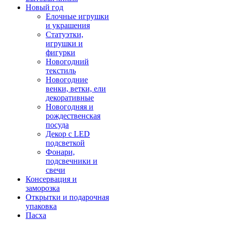
Новый год
Елочные игрушки
и украшения
Статуэтки,
игрушки и
фигурки
Новогодний
текстиль
Новогодние
венки, ветки, ели
декоративные
Новогодняя и
рождественская
посуда
Декор с LED
подсветкой
Фонари,
подсвечники и
свечи
Консервация и
заморозка
Открытки и подарочная
упаковка
Пасха