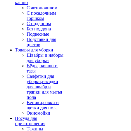
кашпо
С автополивом
С посадочным
горшком
С поддоном
Без поддона
Подвесные
Подставки для
цветов
Товары для уборки
Швабры и наборы
для уборки
Вёдра, ковши и
тазы
Салфетки для
уборки,насадки
для швабр и
тряпки для мытья
пола
Веники,совки и
щетки для пола
Окномойки
Посуда для
приготовления
Тажины