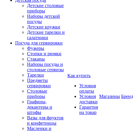
Детская посуда
Детские столовые
приборы
Наборы детской
посуды
Детские кружки
Детские тарелки и
салатники
Посуда для сервировки
Фужеры
Стопки и рюмки
Стаканы
Наборы посуды и
столовые сервизы
Тарелки
Как купить
Предметы
сервировки
Условия
Столовые
оплаты
приборы
Условия
Магазины
Брен
Графины,
доставки
декантеры и
Гарантия
штофы
на товар
Вазы для фруктов
и конфетницы
Масленки и