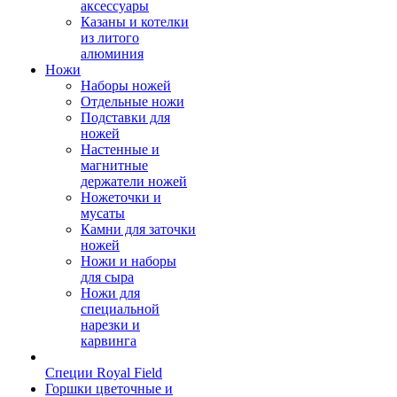
аксессуары
Казаны и котелки
из литого
алюминия
Ножи
Наборы ножей
Отдельные ножи
Подставки для
ножей
Настенные и
магнитные
держатели ножей
Ножеточки и
мусаты
Камни для заточки
ножей
Ножи и наборы
для сыра
Ножи для
специальной
нарезки и
карвинга
Специи Royal Field
Горшки цветочные и