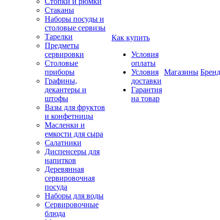
Стопки и рюмки
Стаканы
Наборы посуды и
столовые сервизы
Тарелки
Как купить
Предметы
сервировки
Условия
Столовые
оплаты
приборы
Условия
Магазины
Брен
Графины,
доставки
декантеры и
Гарантия
штофы
на товар
Вазы для фруктов
и конфетницы
Масленки и
емкости для сыра
Салатники
Диспенсеры для
напитков
Деревянная
сервировочная
посуда
Наборы для воды
Сервировочные
блюда