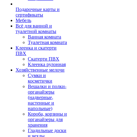
Подарочные карты и
сертификаты
Мебель
Всё для ванной и
туалетной комнаты
Ванная комната
Туалетная комната
Клеенка и скатерти
ПВХ
Скатерти ПВХ
Клеенка рулонная
Хозяйственные мелочи
Сумки и
косметички
Вешалки и полки-
органайзеры
(надверные,
настенные и
напольные)
Короба, корзины и
органайзеры для
хранения
Гладильные доски
и чехлы