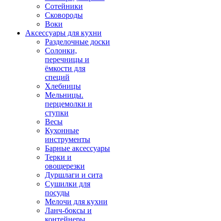
Сотейники
Сковороды
Воки
Аксессуары для кухни
Разделочные доски
Солонки,
перечницы и
ёмкости для
специй
Хлебницы
Мельницы.
перцемолки и
ступки
Весы
Кухонные
инструменты
Барные аксессуары
Терки и
овощерезки
Дуршлаги и сита
Сушилки для
посуды
Мелочи для кухни
Ланч-боксы и
контейнеры