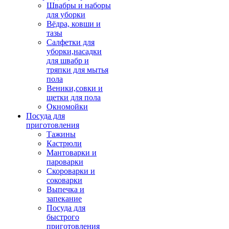
Швабры и наборы
для уборки
Вёдра, ковши и
тазы
Салфетки для
уборки,насадки
для швабр и
тряпки для мытья
пола
Веники,совки и
щетки для пола
Окномойки
Посуда для
приготовления
Тажины
Кастрюли
Мантоварки и
пароварки
Скороварки и
соковарки
Выпечка и
запекание
Посуда для
быстрого
приготовления