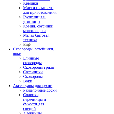
Крышки
Миски и емкости
для приготовления
Гусятницы и
утятницы
Ковши, соусники,
молоковарки
Малая бытовая
техника
Ещё
Сковороды, сотейники,
воки
Блинные
сковороды
Сковороды-гриль
Сотейники
Сковороды
Воки
Аксессуары для кухни
Разделочные доски
Солонки,
перечницы и
ёмкости для
специй
Хлебницы