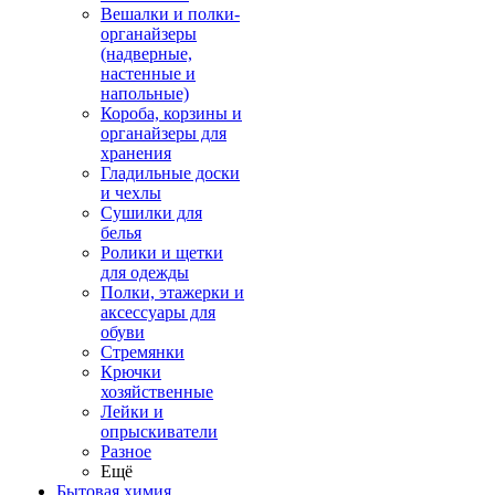
Вешалки и полки-
органайзеры
(надверные,
настенные и
напольные)
Короба, корзины и
органайзеры для
хранения
Гладильные доски
и чехлы
Сушилки для
белья
Ролики и щетки
для одежды
Полки, этажерки и
аксессуары для
обуви
Стремянки
Крючки
хозяйственные
Лейки и
опрыскиватели
Разное
Ещё
Бытовая химия