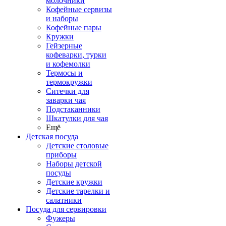
молочники
Кофейные сервизы
и наборы
Кофейные пары
Кружки
Гейзерные
кофеварки, турки
и кофемолки
Термосы и
термокружки
Ситечки для
заварки чая
Подстаканники
Шкатулки для чая
Ещё
Детская посуда
Детские столовые
приборы
Наборы детской
посуды
Детские кружки
Детские тарелки и
салатники
Посуда для сервировки
Фужеры