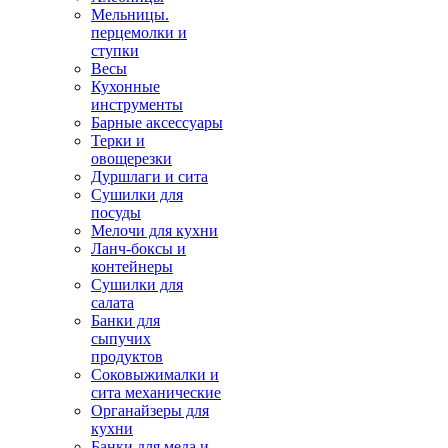
Мельницы.
перцемолки и
ступки
Весы
Кухонные
инструменты
Барные аксессуары
Терки и
овощерезки
Дуршлаги и сита
Сушилки для
посуды
Мелочи для кухни
Ланч-боксы и
контейнеры
Сушилки для
салата
Банки для
сыпучих
продуктов
Соковыжималки и
сита механические
Органайзеры для
кухни
Банки для меда и