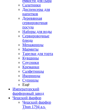
емкости для сыра
Салатники
Диспенсеры для
напитков
Деревянная
сервировочная
посуда
Наборы для воды
Сервировочные
блюда
Менажницы
Мармиты
Тарелки для торта
Кувшины
Соусники
Креманки
Салфетницы
Икорницы
Супницы
Ещё
Императорский
фарфоровый завод
Чешский фарфор
Чешский фарфор
Thun 1794 a.s.