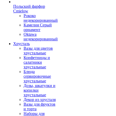
Польский фарфор
Сmielow
Рококо
недекорированный
Камелия Серый
орнамент
Oktawa
недекорированный
Хрусталь
Вазы для цветов
хрустальные
Конфетницы и
салатники
хрустальные
Блюда
сервировочные
хрустальные
Дозы, шкатулки и
копилки
хрустальные
Декор из хрусталя
Вазы для фруктов
и торта
Наборы для