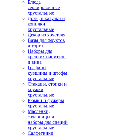
Блюда
сервировочные
хрустальные
Дозы, шкатулки и
копилки
хрустальные
Декор из хрусталя
Вазы для фруктов
и торта
Наборы для
крепких напитков
и вина
Графины,
кувшины и штофы
хрустальные
Стаканы, стопки и
кружки
хрустальные
Рюмки и фужеры
хрустальные
Масленки,
сахарницы и
наборы для специй
хрустальные
Салфетники