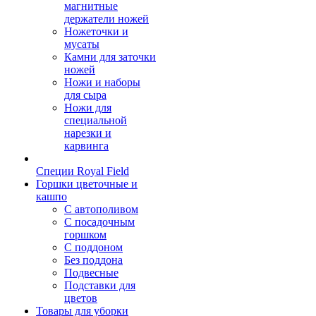
магнитные
держатели ножей
Ножеточки и
мусаты
Камни для заточки
ножей
Ножи и наборы
для сыра
Ножи для
специальной
нарезки и
карвинга
Специи Royal Field
Горшки цветочные и
кашпо
С автополивом
С посадочным
горшком
С поддоном
Без поддона
Подвесные
Подставки для
цветов
Товары для уборки