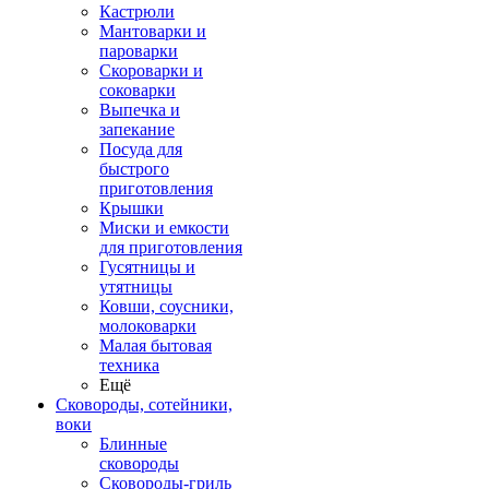
Кастрюли
Мантоварки и
пароварки
Скороварки и
соковарки
Выпечка и
запекание
Посуда для
быстрого
приготовления
Крышки
Миски и емкости
для приготовления
Гусятницы и
утятницы
Ковши, соусники,
молоковарки
Малая бытовая
техника
Ещё
Сковороды, сотейники,
воки
Блинные
сковороды
Сковороды-гриль