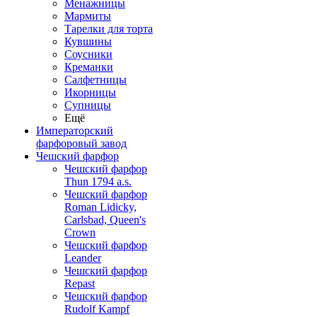
Менажницы
Мармиты
Тарелки для торта
Кувшины
Соусники
Креманки
Салфетницы
Икорницы
Супницы
Ещё
Императорский
фарфоровый завод
Чешский фарфор
Чешский фарфор
Thun 1794 a.s.
Чешский фарфор
Roman Lidicky,
Carlsbad, Queen's
Crown
Чешский фарфор
Leander
Чешский фарфор
Repast
Чешский фарфор
Rudolf Kampf