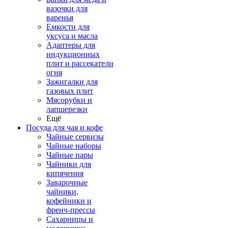
вазочки для
варенья
Емкости для
уксуса и масла
Адаптеры для
индукционных
плит и рассекатели
огня
Зажигалки для
газовых плит
Мясорубки и
лапшерезки
Ещё
Посуда для чая и кофе
Чайные сервизы
Чайные наборы
Чайные пары
Чайники для
кипячения
Заварочные
чайники,
кофейники и
френч-прессы
Сахарницы и