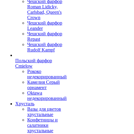
Чешский фарфор
Roman Lidicky,
Carlsbad, Queen's
Crown
Чешский фарфор
Leander
Чешский фарфор
Repast
Чешский фарфор
Rudolf Kampf
Польский фарфор
Сmielow
Рококо
недекорированный
Камелия Серый
орнамент
Oktawa
недекорированный
Хрусталь
Вазы для цветов
хрустальные
Конфетницы и
салатники
хрустальные