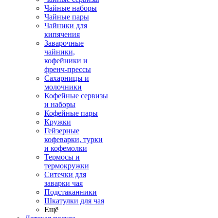
Чайные наборы
Чайные пары
Чайники для
кипячения
Заварочные
чайники,
кофейники и
френч-прессы
Сахарницы и
молочники
Кофейные сервизы
и наборы
Кофейные пары
Кружки
Гейзерные
кофеварки, турки
и кофемолки
Термосы и
термокружки
Ситечки для
заварки чая
Подстаканники
Шкатулки для чая
Ещё