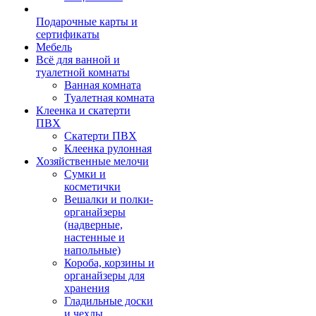
Подарочные карты и
сертификаты
Мебель
Всё для ванной и
туалетной комнаты
Ванная комната
Туалетная комната
Клеенка и скатерти
ПВХ
Скатерти ПВХ
Клеенка рулонная
Хозяйственные мелочи
Сумки и
косметички
Вешалки и полки-
органайзеры
(надверные,
настенные и
напольные)
Короба, корзины и
органайзеры для
хранения
Гладильные доски
и чехлы