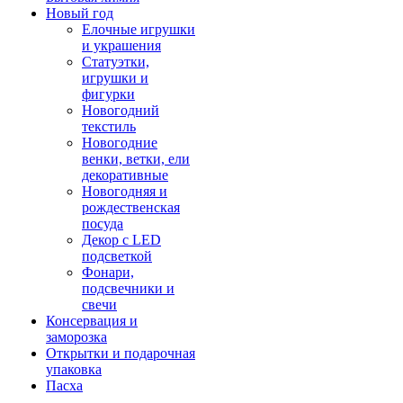
Новый год
Елочные игрушки
и украшения
Статуэтки,
игрушки и
фигурки
Новогодний
текстиль
Новогодние
венки, ветки, ели
декоративные
Новогодняя и
рождественская
посуда
Декор с LED
подсветкой
Фонари,
подсвечники и
свечи
Консервация и
заморозка
Открытки и подарочная
упаковка
Пасха