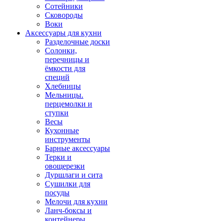
Сотейники
Сковороды
Воки
Аксессуары для кухни
Разделочные доски
Солонки,
перечницы и
ёмкости для
специй
Хлебницы
Мельницы.
перцемолки и
ступки
Весы
Кухонные
инструменты
Барные аксессуары
Терки и
овощерезки
Дуршлаги и сита
Сушилки для
посуды
Мелочи для кухни
Ланч-боксы и
контейнеры