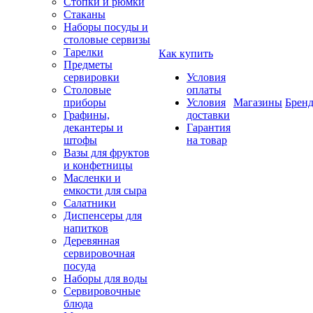
Стопки и рюмки
Стаканы
Наборы посуды и
столовые сервизы
Тарелки
Как купить
Предметы
сервировки
Условия
Столовые
оплаты
приборы
Условия
Магазины
Брен
Графины,
доставки
декантеры и
Гарантия
штофы
на товар
Вазы для фруктов
и конфетницы
Масленки и
емкости для сыра
Салатники
Диспенсеры для
напитков
Деревянная
сервировочная
посуда
Наборы для воды
Сервировочные
блюда