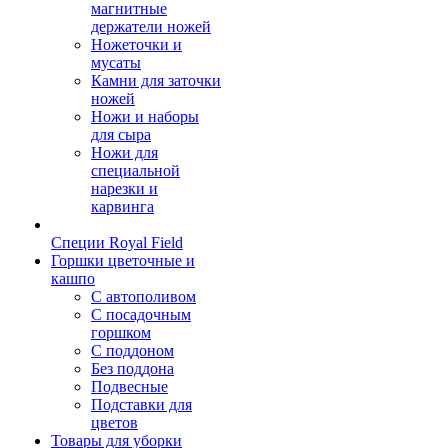
магнитные
держатели ножей
Ножеточки и
мусаты
Камни для заточки
ножей
Ножи и наборы
для сыра
Ножи для
специальной
нарезки и
карвинга
Специи Royal Field
Горшки цветочные и
кашпо
С автополивом
С посадочным
горшком
С поддоном
Без поддона
Подвесные
Подставки для
цветов
Товары для уборки