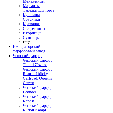
Менажницы
Мармиты
Тарелки для торта
Кувшины
Соусники
Креманки
Салфетницы
Икорницы
Супницы
Ещё
Императорский
фарфоровый завод
Чешский фарфор
Чешский фарфор
Thun 1794 a.s.
Чешский фарфор
Roman Lidicky,
Carlsbad, Queen's
Crown
Чешский фарфор
Leander
Чешский фарфор
Repast
Чешский фарфор
Rudolf Kampf