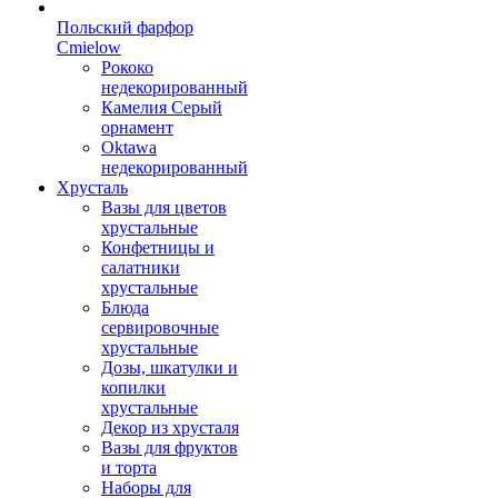
Польский фарфор
Сmielow
Рококо
недекорированный
Камелия Серый
орнамент
Oktawa
недекорированный
Хрусталь
Вазы для цветов
хрустальные
Конфетницы и
салатники
хрустальные
Блюда
сервировочные
хрустальные
Дозы, шкатулки и
копилки
хрустальные
Декор из хрусталя
Вазы для фруктов
и торта
Наборы для