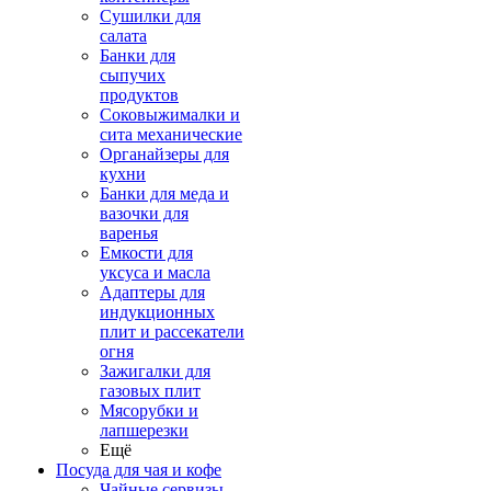
Сушилки для
салата
Банки для
сыпучих
продуктов
Соковыжималки и
сита механические
Органайзеры для
кухни
Банки для меда и
вазочки для
варенья
Емкости для
уксуса и масла
Адаптеры для
индукционных
плит и рассекатели
огня
Зажигалки для
газовых плит
Мясорубки и
лапшерезки
Ещё
Посуда для чая и кофе
Чайные сервизы