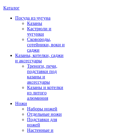
Каталог
Посуда из чугуна
Казаны
Кастрюли и
чугунки
Сковороды,
сотейники, воки и
саджи
Казаны, котелки, саджи
и аксессуары
Треноги, печи,
подставки под
казаны и
аксессуары
Казаны и котелки
из литого
алюминия
Ножи
Наборы ножей
Отдельные ножи
Подставки для
ножей
Настенные и