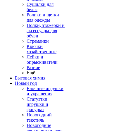
Сушилки для
белья
Ролики и щетки
для одежды
Полки, этажерки и
аксессуары для
обуви
Стремянки
Крючки
хозяйственные
Лейки и
опрыскиватели
Разное
Ещё
Бытовая химия
Новый год
Елочные игрушки
и украшения
Статуэтки,
игрушки и
фигурки
Новогодний
текстиль
Новогодние
венки, ветки, ели