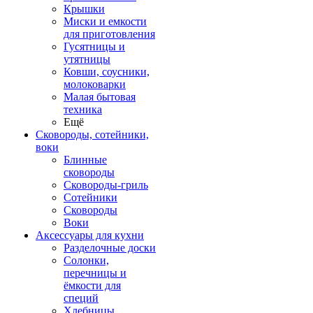
Крышки
Миски и емкости
для приготовления
Гусятницы и
утятницы
Ковши, соусники,
молоковарки
Малая бытовая
техника
Ещё
Сковороды, сотейники,
воки
Блинные
сковороды
Сковороды-гриль
Сотейники
Сковороды
Воки
Аксессуары для кухни
Разделочные доски
Солонки,
перечницы и
ёмкости для
специй
Хлебницы