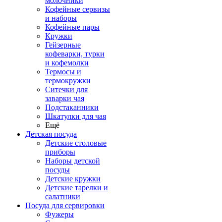
молочники
Кофейные сервизы
и наборы
Кофейные пары
Кружки
Гейзерные
кофеварки, турки
и кофемолки
Термосы и
термокружки
Ситечки для
заварки чая
Подстаканники
Шкатулки для чая
Ещё
Детская посуда
Детские столовые
приборы
Наборы детской
посуды
Детские кружки
Детские тарелки и
салатники
Посуда для сервировки
Фужеры