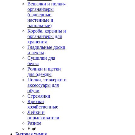
Вешалки и полки-
органайзеры
(надверные,
настенные и
напольные)
Короба, корзины и
органайзеры для
хранения
Гладильные доски
и чехлы
Сушилки для
белья
Ролики и щетки
для одежды
Полки, этажерки и
аксессуары для
обуви
Стремянки
Крючки
хозяйственные
Лейки и
опрыскиватели
Разное
Ещё
Бытовая химия