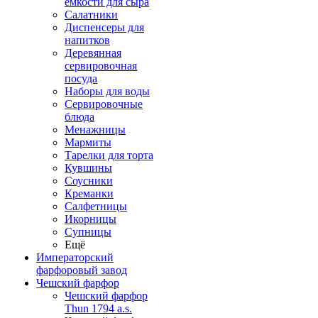
емкости для сыра
Салатники
Диспенсеры для
напитков
Деревянная
сервировочная
посуда
Наборы для воды
Сервировочные
блюда
Менажницы
Мармиты
Тарелки для торта
Кувшины
Соусники
Креманки
Салфетницы
Икорницы
Супницы
Ещё
Императорский
фарфоровый завод
Чешский фарфор
Чешский фарфор
Thun 1794 a.s.