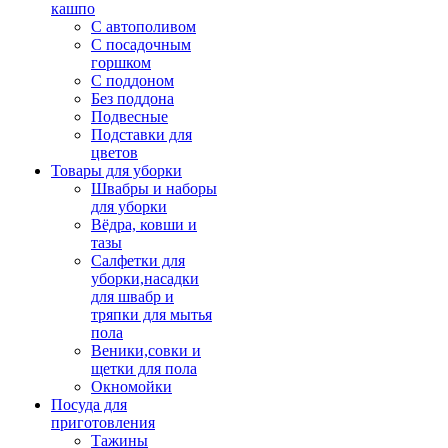
кашпо
С автополивом
С посадочным
горшком
С поддоном
Без поддона
Подвесные
Подставки для
цветов
Товары для уборки
Швабры и наборы
для уборки
Вёдра, ковши и
тазы
Салфетки для
уборки,насадки
для швабр и
тряпки для мытья
пола
Веники,совки и
щетки для пола
Окномойки
Посуда для
приготовления
Тажины