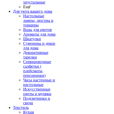
хрустальные
Ещё
Для уюта вашего дома
Настольные
лампы, люстры и
торшеры
Вазы для цветов
Ароматы для дома
Шкатулки
Сувениры и декор
для дома
Декоративные
тарелки
Сервировочные
салфетки (
плейсматы,
персонники)
Часы настенные и
настольные
Искусственные
цветы и муляжи
Подсвечники и
свечи
Текстиль
Кухня