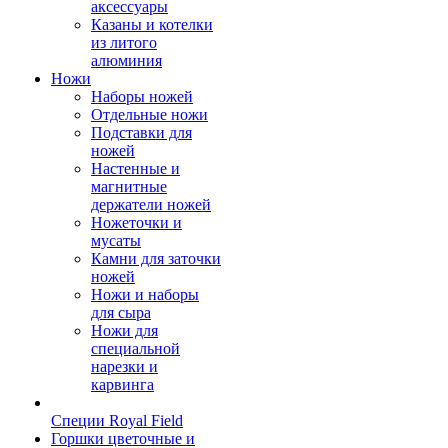
аксессуары
Казаны и котелки
из литого
алюминия
Ножи
Наборы ножей
Отдельные ножи
Подставки для
ножей
Настенные и
магнитные
держатели ножей
Ножеточки и
мусаты
Камни для заточки
ножей
Ножи и наборы
для сыра
Ножи для
специальной
нарезки и
карвинга
Специи Royal Field
Горшки цветочные и