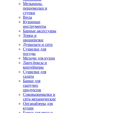
Мельницы.
перцемолки и
ступки
Весы
Кухонные
инструменты
Барные аксессуары
Терки и
овощерезки
Дуршлаги и сита
Сушилки для
посуды
Мелочи для кухни
Ланч-боксы и
контейнеры
Сушилки для
салата
Банки для
сыпучих
продуктов
Соковыжималки и
сита механические
Органайзеры для
кухни
Банки для меда и