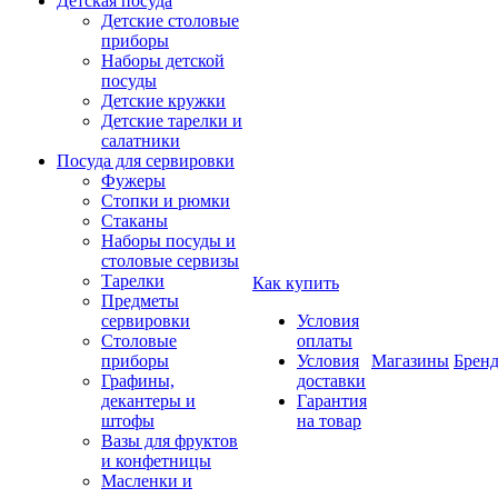
Детская посуда
Детские столовые
приборы
Наборы детской
посуды
Детские кружки
Детские тарелки и
салатники
Посуда для сервировки
Фужеры
Стопки и рюмки
Стаканы
Наборы посуды и
столовые сервизы
Тарелки
Как купить
Предметы
сервировки
Условия
Столовые
оплаты
приборы
Условия
Магазины
Брен
Графины,
доставки
декантеры и
Гарантия
штофы
на товар
Вазы для фруктов
и конфетницы
Масленки и