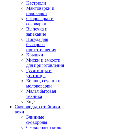
Кастрюли
Мантоварки и
пароварки
Скороварки и
соковарки
Выпечка и
запекание
Посуда для
быстрого
приготовления
Крышки
Миски и емкости
для приготовления
Гусятницы и
утятницы
Ковши, соусники,
молоковарки
Малая бытовая
техника
Ещё
Сковороды, сотейники,
воки
Блинные
сковороды
Сковороды-гриль