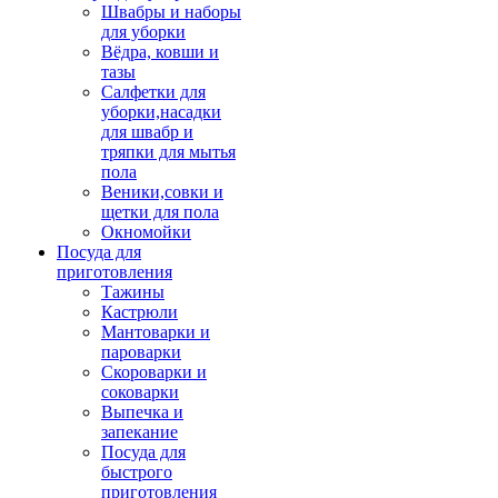
Швабры и наборы
для уборки
Вёдра, ковши и
тазы
Салфетки для
уборки,насадки
для швабр и
тряпки для мытья
пола
Веники,совки и
щетки для пола
Окномойки
Посуда для
приготовления
Тажины
Кастрюли
Мантоварки и
пароварки
Скороварки и
соковарки
Выпечка и
запекание
Посуда для
быстрого
приготовления