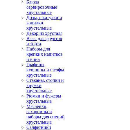
Блюда
сервировочные
хрустальные
Дозы, шкатулки и
копилки
хрустальные
Декор из хрусталя
Вазы для фруктов
и торта
Наборы для
крепких напитков
и вина
Графины,
кувшины и штофы
хрустальные
Стаканы, стопки и
кружки
хрустальные
Рюмки и фужеры
хрустальные
Масленки,
сахарницы и
наборы для специй
хрустальные
Салфетники