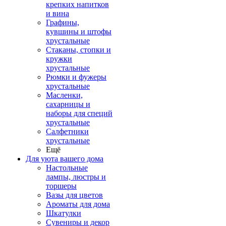
крепких напитков
и вина
Графины,
кувшины и штофы
хрустальные
Стаканы, стопки и
кружки
хрустальные
Рюмки и фужеры
хрустальные
Масленки,
сахарницы и
наборы для специй
хрустальные
Салфетники
хрустальные
Ещё
Для уюта вашего дома
Настольные
лампы, люстры и
торшеры
Вазы для цветов
Ароматы для дома
Шкатулки
Сувениры и декор