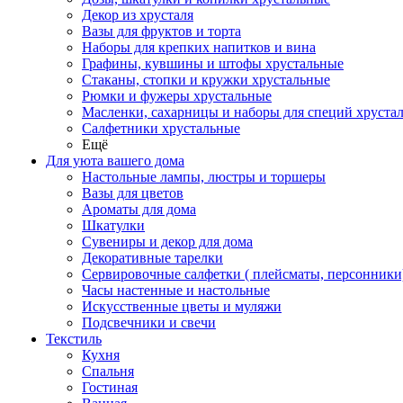
Декор из хрусталя
Вазы для фруктов и торта
Наборы для крепких напитков и вина
Графины, кувшины и штофы хрустальные
Стаканы, стопки и кружки хрустальные
Рюмки и фужеры хрустальные
Масленки, сахарницы и наборы для специй хруста
Салфетники хрустальные
Ещё
Для уюта вашего дома
Настольные лампы, люстры и торшеры
Вазы для цветов
Ароматы для дома
Шкатулки
Сувениры и декор для дома
Декоративные тарелки
Сервировочные салфетки ( плейсматы, персонники
Часы настенные и настольные
Искусственные цветы и муляжи
Подсвечники и свечи
Текстиль
Кухня
Спальня
Гостиная