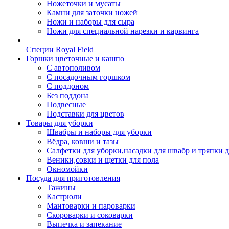
Ножеточки и мусаты
Камни для заточки ножей
Ножи и наборы для сыра
Ножи для специальной нарезки и карвинга
Специи Royal Field
Горшки цветочные и кашпо
С автополивом
С посадочным горшком
С поддоном
Без поддона
Подвесные
Подставки для цветов
Товары для уборки
Швабры и наборы для уборки
Вёдра, ковши и тазы
Салфетки для уборки,насадки для швабр и тряпки 
Веники,совки и щетки для пола
Окномойки
Посуда для приготовления
Тажины
Кастрюли
Мантоварки и пароварки
Скороварки и соковарки
Выпечка и запекание