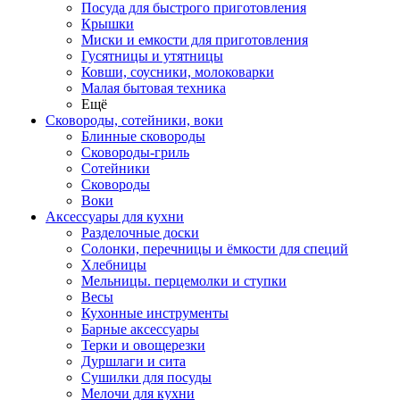
Посуда для быстрого приготовления
Крышки
Миски и емкости для приготовления
Гусятницы и утятницы
Ковши, соусники, молоковарки
Малая бытовая техника
Ещё
Сковороды, сотейники, воки
Блинные сковороды
Сковороды-гриль
Сотейники
Сковороды
Воки
Аксессуары для кухни
Разделочные доски
Солонки, перечницы и ёмкости для специй
Хлебницы
Мельницы. перцемолки и ступки
Весы
Кухонные инструменты
Барные аксессуары
Терки и овощерезки
Дуршлаги и сита
Сушилки для посуды
Мелочи для кухни