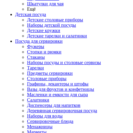
Шкатулки для чая
Ещё
Детская посуда
Детские столовые приборы
Наборы детской посуды
Детские кружки
Детские тарелки и салатники
Посуда для сервировки
Фужеры
Стопки и рюмки
Стаканы
Наборы посуды и столовые сервизы
Тарелки
Предметы сервировки
Столовые приборы
Графины, декантеры и штофы
Вазы для фруктов и конфетницы
Масленки и емкости для сыра
Салатники
Диспенсеры для напитков
Деревянная сервировочная посуда
Наборы для воды
Сервировочные блюда
Менажницы
Мармиты