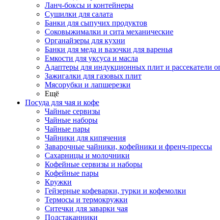
Ланч-боксы и контейнеры
Сушилки для салата
Банки для сыпучих продуктов
Соковыжималки и сита механические
Органайзеры для кухни
Банки для меда и вазочки для варенья
Емкости для уксуса и масла
Адаптеры для индукционных плит и рассекатели о
Зажигалки для газовых плит
Мясорубки и лапшерезки
Ещё
Посуда для чая и кофе
Чайные сервизы
Чайные наборы
Чайные пары
Чайники для кипячения
Заварочные чайники, кофейники и френч-прессы
Сахарницы и молочники
Кофейные сервизы и наборы
Кофейные пары
Кружки
Гейзерные кофеварки, турки и кофемолки
Термосы и термокружки
Ситечки для заварки чая
Подстаканники