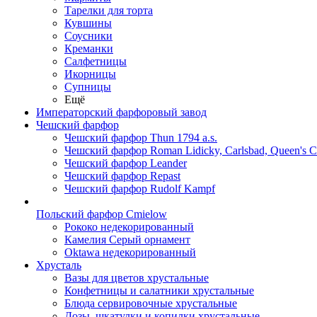
Тарелки для торта
Кувшины
Соусники
Креманки
Салфетницы
Икорницы
Супницы
Ещё
Императорский фарфоровый завод
Чешский фарфор
Чешский фарфор Thun 1794 a.s.
Чешский фарфор Roman Lidicky, Carlsbad, Queen's 
Чешский фарфор Leander
Чешский фарфор Repast
Чешский фарфор Rudolf Kampf
Польский фарфор Сmielow
Рококо недекорированный
Камелия Серый орнамент
Oktawa недекорированный
Хрусталь
Вазы для цветов хрустальные
Конфетницы и салатники хрустальные
Блюда сервировочные хрустальные
Дозы, шкатулки и копилки хрустальные