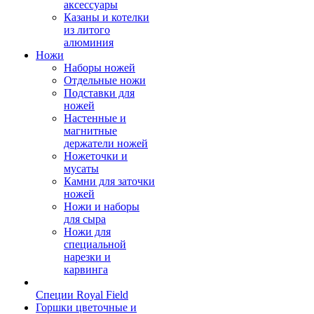
аксессуары
Казаны и котелки
из литого
алюминия
Ножи
Наборы ножей
Отдельные ножи
Подставки для
ножей
Настенные и
магнитные
держатели ножей
Ножеточки и
мусаты
Камни для заточки
ножей
Ножи и наборы
для сыра
Ножи для
специальной
нарезки и
карвинга
Специи Royal Field
Горшки цветочные и