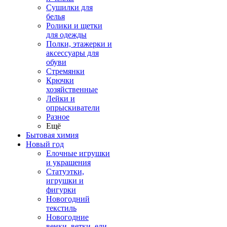
Сушилки для
белья
Ролики и щетки
для одежды
Полки, этажерки и
аксессуары для
обуви
Стремянки
Крючки
хозяйственные
Лейки и
опрыскиватели
Разное
Ещё
Бытовая химия
Новый год
Елочные игрушки
и украшения
Статуэтки,
игрушки и
фигурки
Новогодний
текстиль
Новогодние
венки, ветки, ели