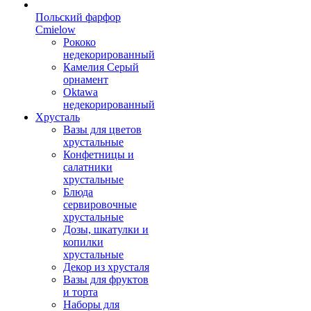
Польский фарфор
Сmielow
Рококо
недекорированный
Камелия Серый
орнамент
Oktawa
недекорированный
Хрусталь
Вазы для цветов
хрустальные
Конфетницы и
салатники
хрустальные
Блюда
сервировочные
хрустальные
Дозы, шкатулки и
копилки
хрустальные
Декор из хрусталя
Вазы для фруктов
и торта
Наборы для