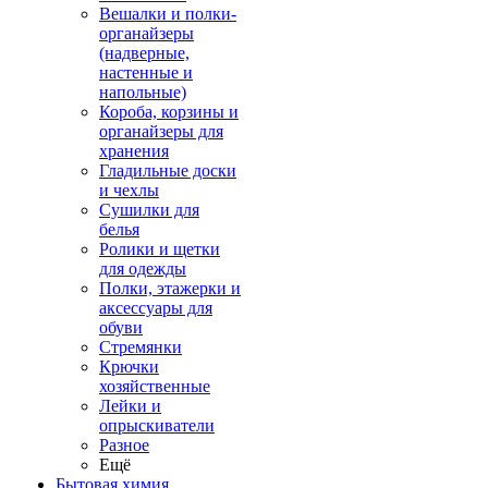
Вешалки и полки-
органайзеры
(надверные,
настенные и
напольные)
Короба, корзины и
органайзеры для
хранения
Гладильные доски
и чехлы
Сушилки для
белья
Ролики и щетки
для одежды
Полки, этажерки и
аксессуары для
обуви
Стремянки
Крючки
хозяйственные
Лейки и
опрыскиватели
Разное
Ещё
Бытовая химия