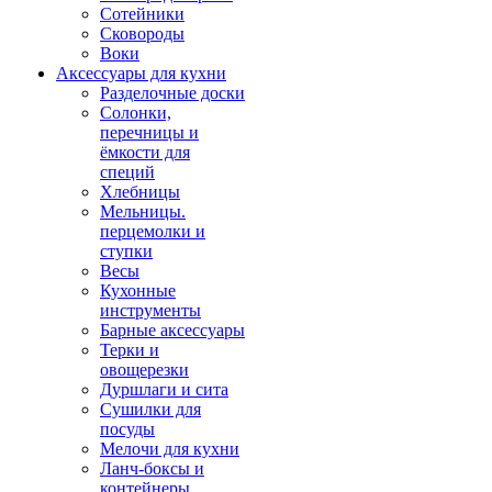
Сотейники
Сковороды
Воки
Аксессуары для кухни
Разделочные доски
Солонки,
перечницы и
ёмкости для
специй
Хлебницы
Мельницы.
перцемолки и
ступки
Весы
Кухонные
инструменты
Барные аксессуары
Терки и
овощерезки
Дуршлаги и сита
Сушилки для
посуды
Мелочи для кухни
Ланч-боксы и
контейнеры