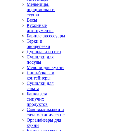
Мельницы.
перцемолки и
ступки
Весы
Кухонные
инструменты
Барные аксессуары
Терки и
овощерезки
Дуршлаги и сита
Сушилки для
посуды
Мелочи для кухни
Ланч-боксы и
контейнеры
Сушилки для
салата
Банки для
сыпучих
продуктов
Соковыжималки и
сита механические
Органайзеры для
кухни
Банки для меда и