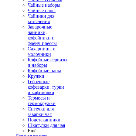
Чайные наборы
Чайные пары
Чайники для
кипячения
Заварочные
чайники,
кофейники и
френч-прессы
Сахарницы и
молочники
Кофейные сервизы
и наборы
Кофейные пары
Кружки
Гейзерные
кофеварки, турки
и кофемолки
Термосы и
термокружки
Ситечки для
заварки чая
Подстаканники
Шкатулки для чая
Ещё