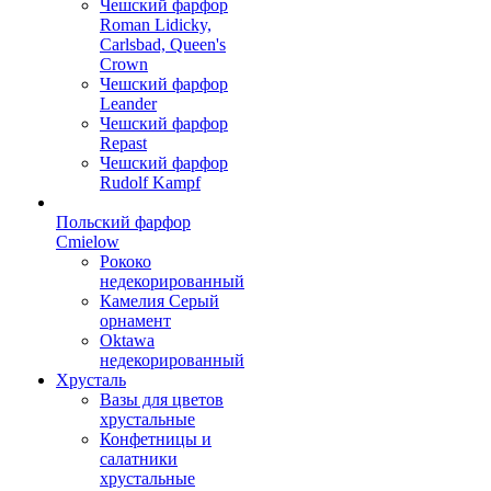
Чешский фарфор
Roman Lidicky,
Carlsbad, Queen's
Crown
Чешский фарфор
Leander
Чешский фарфор
Repast
Чешский фарфор
Rudolf Kampf
Польский фарфор
Сmielow
Рококо
недекорированный
Камелия Серый
орнамент
Oktawa
недекорированный
Хрусталь
Вазы для цветов
хрустальные
Конфетницы и
салатники
хрустальные