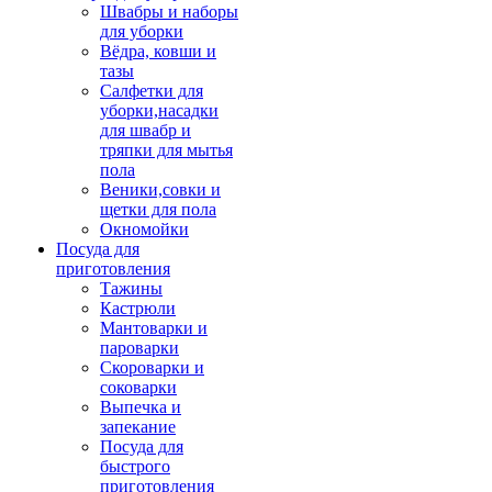
Швабры и наборы
для уборки
Вёдра, ковши и
тазы
Салфетки для
уборки,насадки
для швабр и
тряпки для мытья
пола
Веники,совки и
щетки для пола
Окномойки
Посуда для
приготовления
Тажины
Кастрюли
Мантоварки и
пароварки
Скороварки и
соковарки
Выпечка и
запекание
Посуда для
быстрого
приготовления