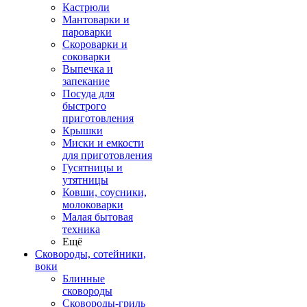
Кастрюли
Мантоварки и
пароварки
Скороварки и
соковарки
Выпечка и
запекание
Посуда для
быстрого
приготовления
Крышки
Миски и емкости
для приготовления
Гусятницы и
утятницы
Ковши, соусники,
молоковарки
Малая бытовая
техника
Ещё
Сковороды, сотейники,
воки
Блинные
сковороды
Сковороды-гриль