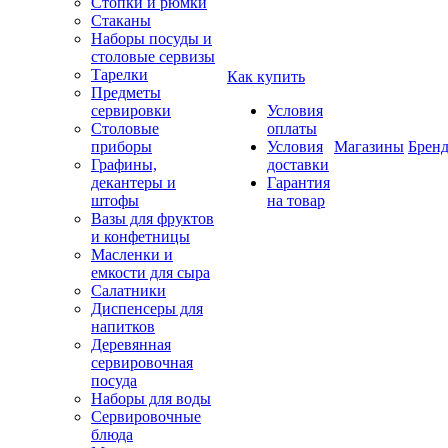
Стопки и рюмки
Стаканы
Наборы посуды и
столовые сервизы
Тарелки
Как купить
Предметы
сервировки
Условия
Столовые
оплаты
приборы
Условия
Магазины
Брен
Графины,
доставки
декантеры и
Гарантия
штофы
на товар
Вазы для фруктов
и конфетницы
Масленки и
емкости для сыра
Салатники
Диспенсеры для
напитков
Деревянная
сервировочная
посуда
Наборы для воды
Сервировочные
блюда