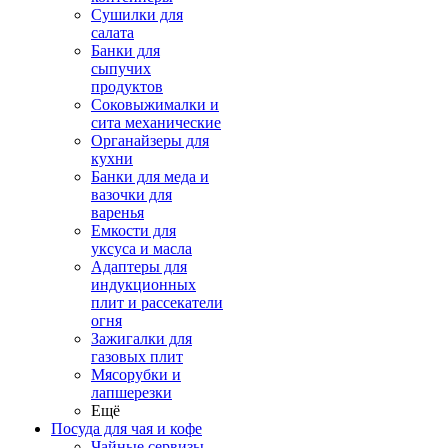
Сушилки для
салата
Банки для
сыпучих
продуктов
Соковыжималки и
сита механические
Органайзеры для
кухни
Банки для меда и
вазочки для
варенья
Емкости для
уксуса и масла
Адаптеры для
индукционных
плит и рассекатели
огня
Зажигалки для
газовых плит
Мясорубки и
лапшерезки
Ещё
Посуда для чая и кофе
Чайные сервизы