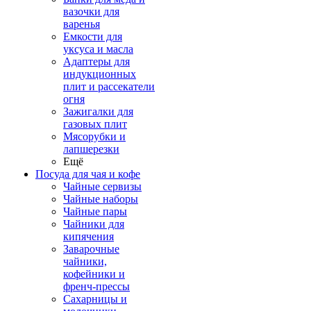
вазочки для
варенья
Емкости для
уксуса и масла
Адаптеры для
индукционных
плит и рассекатели
огня
Зажигалки для
газовых плит
Мясорубки и
лапшерезки
Ещё
Посуда для чая и кофе
Чайные сервизы
Чайные наборы
Чайные пары
Чайники для
кипячения
Заварочные
чайники,
кофейники и
френч-прессы
Сахарницы и