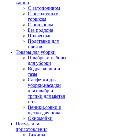
кашпо
С автополивом
С посадочным
горшком
С поддоном
Без поддона
Подвесные
Подставки для
цветов
Товары для уборки
Швабры и наборы
для уборки
Вёдра, ковши и
тазы
Салфетки для
уборки,насадки
для швабр и
тряпки для мытья
пола
Веники,совки и
щетки для пола
Окномойки
Посуда для
приготовления
Тажины