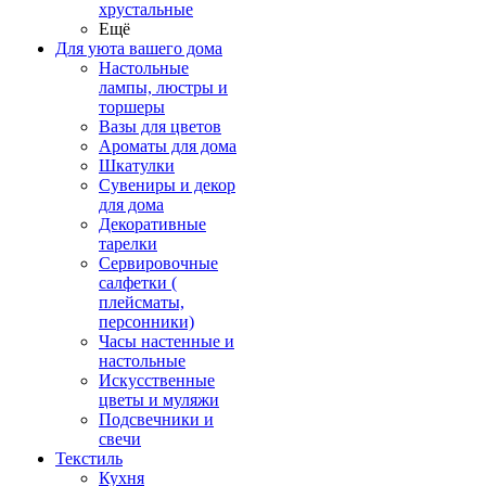
хрустальные
Ещё
Для уюта вашего дома
Настольные
лампы, люстры и
торшеры
Вазы для цветов
Ароматы для дома
Шкатулки
Сувениры и декор
для дома
Декоративные
тарелки
Сервировочные
салфетки (
плейсматы,
персонники)
Часы настенные и
настольные
Искусственные
цветы и муляжи
Подсвечники и
свечи
Текстиль
Кухня