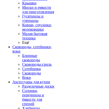
Крышки
Миски и емкости
для приготовления
Гусятницы и
утятницы
Ковши, соусники,
молоковарки
Малая бытовая
техника
Ещё
Сковороды, сотейники,
воки
Блинные
сковороды
Сковороды-гриль
Сотейники
Сковороды
Воки
Аксессуары для кухни
Разделочные доски
Солонки,
перечницы и
ёмкости для
специй
Хлебницы