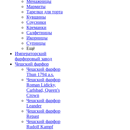
Менажницы
Мармиты
Тарелки для торта
Кувшины
Соусники
Креманки
Салфетницы
Икорницы
Супницы
Ещё
Императорский
фарфоровый завод
Чешский фарфор
Чешский фарфор
Thun 1794 a.s.
Чешский фарфор
Roman Lidicky,
Carlsbad, Queen's
Crown
Чешский фарфор
Leander
Чешский фарфор
Repast
Чешский фарфор
Rudolf Kampf