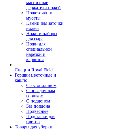
магнитные
держатели ножей
Ножеточки и
мусаты
Камни для заточки
ножей
Ножи и наборы
для сыра
Ножи для
специальной
нарезки и
карвинга
Специи Royal Field
Горшки цветочные и
кашпо
С автополивом
С посадочным
горшком
С поддоном
Без поддона
Подвесные
Подставки для
цветов
Товары для уборки