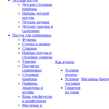
Детская посуда
Детские столовые
приборы
Наборы детской
посуды
Детские кружки
Детские тарелки и
салатники
Посуда для сервировки
Фужеры
Стопки и рюмки
Стаканы
Наборы посуды и
столовые сервизы
Тарелки
Как купить
Предметы
сервировки
Условия
Столовые
оплаты
приборы
Условия
Магазины
Брен
Графины,
доставки
декантеры и
Гарантия
штофы
на товар
Вазы для фруктов
и конфетницы
Масленки и