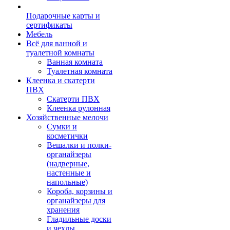
Подарочные карты и
сертификаты
Мебель
Всё для ванной и
туалетной комнаты
Ванная комната
Туалетная комната
Клеенка и скатерти
ПВХ
Скатерти ПВХ
Клеенка рулонная
Хозяйственные мелочи
Сумки и
косметички
Вешалки и полки-
органайзеры
(надверные,
настенные и
напольные)
Короба, корзины и
органайзеры для
хранения
Гладильные доски
и чехлы