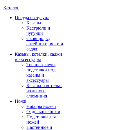
Каталог
Посуда из чугуна
Казаны
Кастрюли и
чугунки
Сковороды,
сотейники, воки и
саджи
Казаны, котелки, саджи
и аксессуары
Треноги, печи,
подставки под
казаны и
аксессуары
Казаны и котелки
из литого
алюминия
Ножи
Наборы ножей
Отдельные ножи
Подставки для
ножей
Настенные и