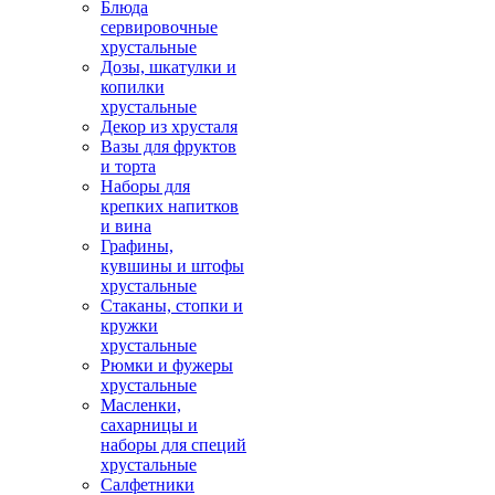
Блюда
сервировочные
хрустальные
Дозы, шкатулки и
копилки
хрустальные
Декор из хрусталя
Вазы для фруктов
и торта
Наборы для
крепких напитков
и вина
Графины,
кувшины и штофы
хрустальные
Стаканы, стопки и
кружки
хрустальные
Рюмки и фужеры
хрустальные
Масленки,
сахарницы и
наборы для специй
хрустальные
Салфетники