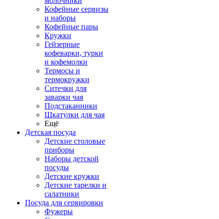
молочники
Кофейные сервизы
и наборы
Кофейные пары
Кружки
Гейзерные
кофеварки, турки
и кофемолки
Термосы и
термокружки
Ситечки для
заварки чая
Подстаканники
Шкатулки для чая
Ещё
Детская посуда
Детские столовые
приборы
Наборы детской
посуды
Детские кружки
Детские тарелки и
салатники
Посуда для сервировки
Фужеры