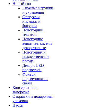
Новый год
Елочные игрушки
и украшения
Статуэтки,
игрушки и
фигурки
Новогодний
текстиль
Новогодние
венки, ветки, ели
декоративные
Новогодняя и
рождественская
посуда
Декор с LED
подсветкой
Фонари,
подсвечники и
свечи
Консервация и
заморозка
Открытки и подарочная
упаковка
Пасха