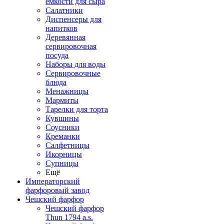
емкости для сыра
Салатники
Диспенсеры для
напитков
Деревянная
сервировочная
посуда
Наборы для воды
Сервировочные
блюда
Менажницы
Мармиты
Тарелки для торта
Кувшины
Соусники
Креманки
Салфетницы
Икорницы
Супницы
Ещё
Императорский
фарфоровый завод
Чешский фарфор
Чешский фарфор
Thun 1794 a.s.