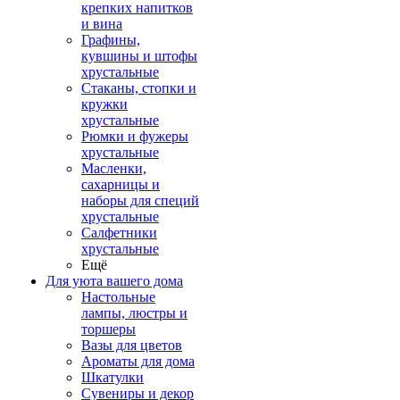
крепких напитков
и вина
Графины,
кувшины и штофы
хрустальные
Стаканы, стопки и
кружки
хрустальные
Рюмки и фужеры
хрустальные
Масленки,
сахарницы и
наборы для специй
хрустальные
Салфетники
хрустальные
Ещё
Для уюта вашего дома
Настольные
лампы, люстры и
торшеры
Вазы для цветов
Ароматы для дома
Шкатулки
Сувениры и декор