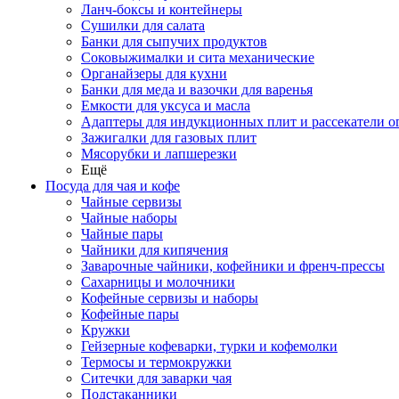
Ланч-боксы и контейнеры
Сушилки для салата
Банки для сыпучих продуктов
Соковыжималки и сита механические
Органайзеры для кухни
Банки для меда и вазочки для варенья
Емкости для уксуса и масла
Адаптеры для индукционных плит и рассекатели о
Зажигалки для газовых плит
Мясорубки и лапшерезки
Ещё
Посуда для чая и кофе
Чайные сервизы
Чайные наборы
Чайные пары
Чайники для кипячения
Заварочные чайники, кофейники и френч-прессы
Сахарницы и молочники
Кофейные сервизы и наборы
Кофейные пары
Кружки
Гейзерные кофеварки, турки и кофемолки
Термосы и термокружки
Ситечки для заварки чая
Подстаканники