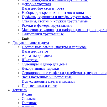
Декор из хрусталя
Вазы для фруктов и торта
Наборы для крепких напитков и вина
Графины, кувшины и штофы хрустальные
Стаканы, стопки и кружки хрустальные
Рюмки и фужеры хрустальные
Масленки, сахарницы и наборы для специй хруста
Салфетники хрустальные
Ещё
Для уюта вашего дома
Настольные лампы, люстры и торшеры
Вазы для цветов
Ароматы для дома
Шкатулки
Сувениры и декор для дома
Декоративные тарелки
Сервировочные салфетки ( плейсматы, персонники
Часы настенные и настольные
Искусственные цветы и муляжи
Подсвечники и свечи
Текстиль
Кухня
Спальня
Гостиная