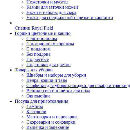
Ножеточки и мусаты
Камни для заточки ножей
Ножи и наборы для сыра
Ножи для специальной нарезки и карвинга
Специи Royal Field
Горшки цветочные и кашпо
С автополивом
С посадочным горшком
С поддоном
Без поддона
Подвесные
Подставки для цветов
Товары для уборки
Швабры и наборы для уборки
Вёдра, ковши и тазы
Салфетки для уборки,насадки для швабр и тряпки 
Веники,совки и щетки для пола
Окномойки
Посуда для приготовления
Тажины
Кастрюли
Мантоварки и пароварки
Скороварки и соковарки
Выпечка и запекание