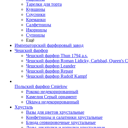
Тарелки для торта
Кувшины
Соусники
Креманки
Салфетницы
Икорницы
Супницы
Ещё
Императорский фарфоровый завод
Чешский фарфор
Чешский фарфор Thun 1794 a.s.
Чешский фарфор Roman Lidicky, Carlsbad, Queen's 
Чешский фарфор Leander
Чешский фарфор Repast
Чешский фарфор Rudolf Kampf
Польский фарфор Сmielow
Рококо недекорированный
Камелия Серый орнамент
Oktawa недекорированный
Хрусталь
Вазы для цветов хрустальные
Конфетницы и салатники хрустальные
Блюда сервировочные хрустальные
Дозы, шкатулки и копилки хрустальные