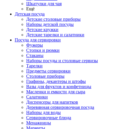
Шкатулки для чая
Ещё
Детская посуда
Детские столовые приборы
Наборы детской посуды
Детские кружки
Детские тарелки и салатники
Посуда для сервировки
Фужеры
Стопки и рюмки
Стаканы
Наборы посуды и столовые сервизы
Тарелки
Предметы сервировки
Столовые приборы
Графины, декантеры и штофы
Вазы для фруктов и конфетницы
Масленки и емкости для сыра
Салатники
Диспенсеры для напитков
Деревянная сервировочная посуда
Наборы для воды
Сервировочные блюда
Менажницы
Мармиты