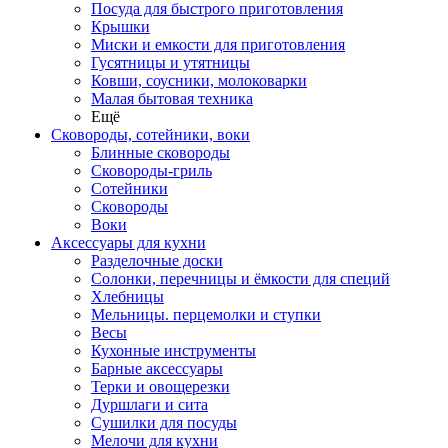
Посуда для быстрого приготовления
Крышки
Миски и емкости для приготовления
Гусятницы и утятницы
Ковши, соусники, молоковарки
Малая бытовая техника
Ещё
Сковороды, сотейники, воки
Блинные сковороды
Сковороды-гриль
Сотейники
Сковороды
Воки
Аксессуары для кухни
Разделочные доски
Солонки, перечницы и ёмкости для специй
Хлебницы
Мельницы. перцемолки и ступки
Весы
Кухонные инструменты
Барные аксессуары
Терки и овощерезки
Дуршлаги и сита
Сушилки для посуды
Мелочи для кухни