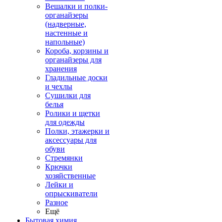
Вешалки и полки-
органайзеры
(надверные,
настенные и
напольные)
Короба, корзины и
органайзеры для
хранения
Гладильные доски
и чехлы
Сушилки для
белья
Ролики и щетки
для одежды
Полки, этажерки и
аксессуары для
обуви
Стремянки
Крючки
хозяйственные
Лейки и
опрыскиватели
Разное
Ещё
Бытовая химия