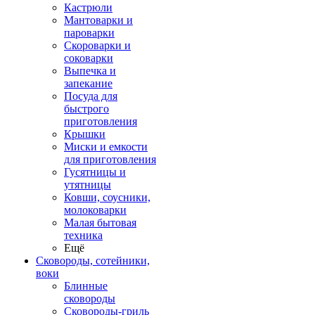
Кастрюли
Мантоварки и
пароварки
Скороварки и
соковарки
Выпечка и
запекание
Посуда для
быстрого
приготовления
Крышки
Миски и емкости
для приготовления
Гусятницы и
утятницы
Ковши, соусники,
молоковарки
Малая бытовая
техника
Ещё
Сковороды, сотейники,
воки
Блинные
сковороды
Сковороды-гриль