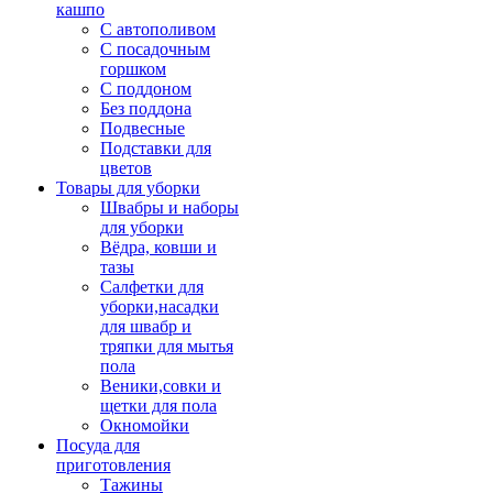
кашпо
С автополивом
С посадочным
горшком
С поддоном
Без поддона
Подвесные
Подставки для
цветов
Товары для уборки
Швабры и наборы
для уборки
Вёдра, ковши и
тазы
Салфетки для
уборки,насадки
для швабр и
тряпки для мытья
пола
Веники,совки и
щетки для пола
Окномойки
Посуда для
приготовления
Тажины