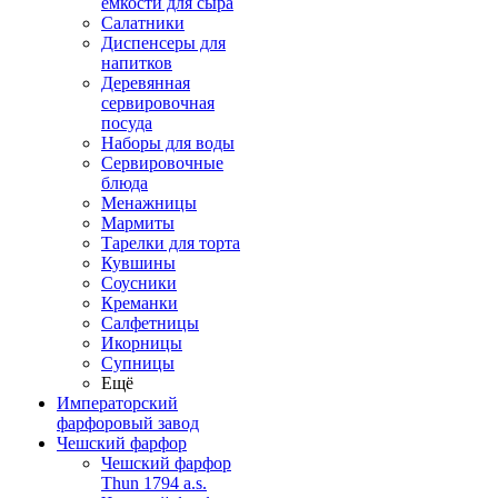
емкости для сыра
Салатники
Диспенсеры для
напитков
Деревянная
сервировочная
посуда
Наборы для воды
Сервировочные
блюда
Менажницы
Мармиты
Тарелки для торта
Кувшины
Соусники
Креманки
Салфетницы
Икорницы
Супницы
Ещё
Императорский
фарфоровый завод
Чешский фарфор
Чешский фарфор
Thun 1794 a.s.