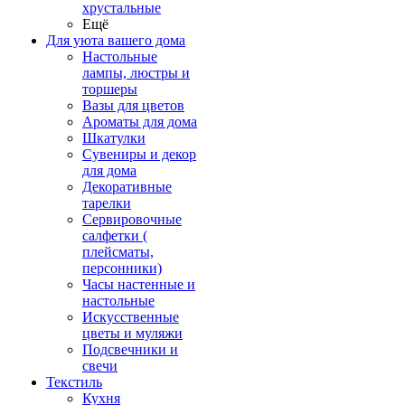
хрустальные
Ещё
Для уюта вашего дома
Настольные
лампы, люстры и
торшеры
Вазы для цветов
Ароматы для дома
Шкатулки
Сувениры и декор
для дома
Декоративные
тарелки
Сервировочные
салфетки (
плейсматы,
персонники)
Часы настенные и
настольные
Искусственные
цветы и муляжи
Подсвечники и
свечи
Текстиль
Кухня