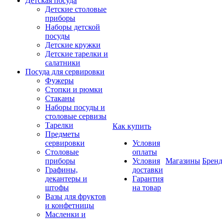
Детская посуда
Детские столовые
приборы
Наборы детской
посуды
Детские кружки
Детские тарелки и
салатники
Посуда для сервировки
Фужеры
Стопки и рюмки
Стаканы
Наборы посуды и
столовые сервизы
Тарелки
Как купить
Предметы
сервировки
Условия
Столовые
оплаты
приборы
Условия
Магазины
Брен
Графины,
доставки
декантеры и
Гарантия
штофы
на товар
Вазы для фруктов
и конфетницы
Масленки и