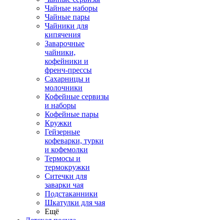
Чайные наборы
Чайные пары
Чайники для
кипячения
Заварочные
чайники,
кофейники и
френч-прессы
Сахарницы и
молочники
Кофейные сервизы
и наборы
Кофейные пары
Кружки
Гейзерные
кофеварки, турки
и кофемолки
Термосы и
термокружки
Ситечки для
заварки чая
Подстаканники
Шкатулки для чая
Ещё