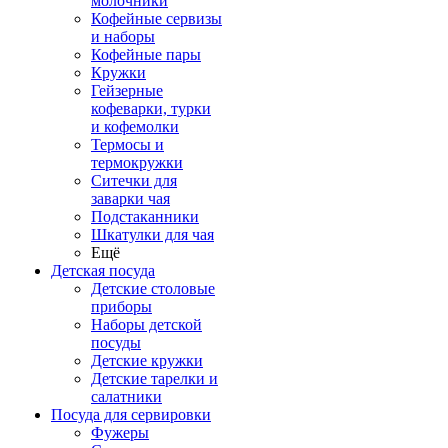
молочники
Кофейные сервизы
и наборы
Кофейные пары
Кружки
Гейзерные
кофеварки, турки
и кофемолки
Термосы и
термокружки
Ситечки для
заварки чая
Подстаканники
Шкатулки для чая
Ещё
Детская посуда
Детские столовые
приборы
Наборы детской
посуды
Детские кружки
Детские тарелки и
салатники
Посуда для сервировки
Фужеры