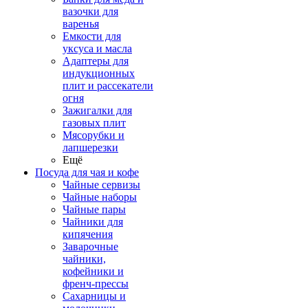
вазочки для
варенья
Емкости для
уксуса и масла
Адаптеры для
индукционных
плит и рассекатели
огня
Зажигалки для
газовых плит
Мясорубки и
лапшерезки
Ещё
Посуда для чая и кофе
Чайные сервизы
Чайные наборы
Чайные пары
Чайники для
кипячения
Заварочные
чайники,
кофейники и
френч-прессы
Сахарницы и