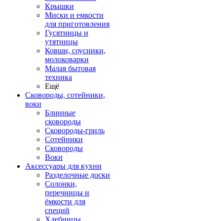
Крышки
Миски и емкости
для приготовления
Гусятницы и
утятницы
Ковши, соусники,
молоковарки
Малая бытовая
техника
Ещё
Сковороды, сотейники,
воки
Блинные
сковороды
Сковороды-гриль
Сотейники
Сковороды
Воки
Аксессуары для кухни
Разделочные доски
Солонки,
перечницы и
ёмкости для
специй
Хлебницы