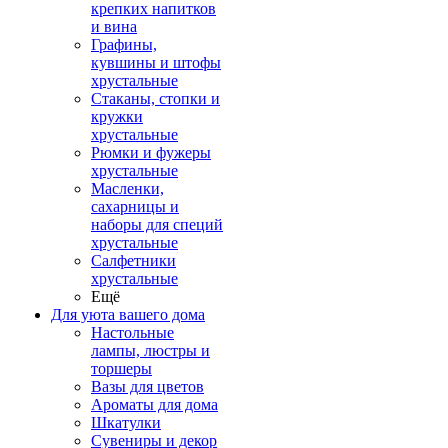
крепких напитков
и вина
Графины,
кувшины и штофы
хрустальные
Стаканы, стопки и
кружки
хрустальные
Рюмки и фужеры
хрустальные
Масленки,
сахарницы и
наборы для специй
хрустальные
Салфетники
хрустальные
Ещё
Для уюта вашего дома
Настольные
лампы, люстры и
торшеры
Вазы для цветов
Ароматы для дома
Шкатулки
Сувениры и декор