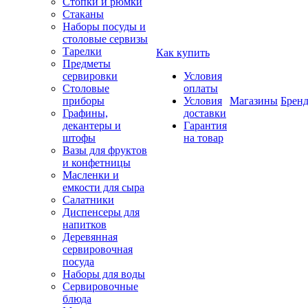
Стопки и рюмки
Стаканы
Наборы посуды и
столовые сервизы
Тарелки
Как купить
Предметы
сервировки
Условия
Столовые
оплаты
приборы
Условия
Магазины
Брен
Графины,
доставки
декантеры и
Гарантия
штофы
на товар
Вазы для фруктов
и конфетницы
Масленки и
емкости для сыра
Салатники
Диспенсеры для
напитков
Деревянная
сервировочная
посуда
Наборы для воды
Сервировочные
блюда