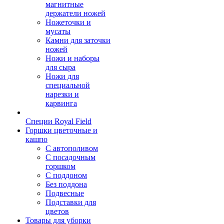
магнитные
держатели ножей
Ножеточки и
мусаты
Камни для заточки
ножей
Ножи и наборы
для сыра
Ножи для
специальной
нарезки и
карвинга
Специи Royal Field
Горшки цветочные и
кашпо
С автополивом
С посадочным
горшком
С поддоном
Без поддона
Подвесные
Подставки для
цветов
Товары для уборки