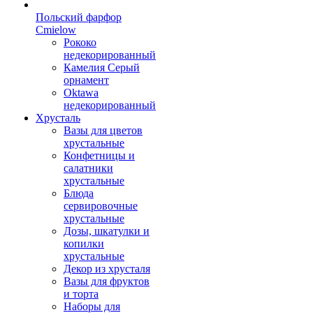
Польский фарфор
Сmielow
Рококо
недекорированный
Камелия Серый
орнамент
Oktawa
недекорированный
Хрусталь
Вазы для цветов
хрустальные
Конфетницы и
салатники
хрустальные
Блюда
сервировочные
хрустальные
Дозы, шкатулки и
копилки
хрустальные
Декор из хрусталя
Вазы для фруктов
и торта
Наборы для