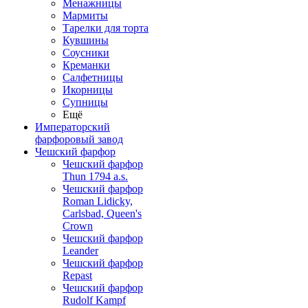
Менажницы
Мармиты
Тарелки для торта
Кувшины
Соусники
Креманки
Салфетницы
Икорницы
Супницы
Ещё
Императорский
фарфоровый завод
Чешский фарфор
Чешский фарфор
Thun 1794 a.s.
Чешский фарфор
Roman Lidicky,
Carlsbad, Queen's
Crown
Чешский фарфор
Leander
Чешский фарфор
Repast
Чешский фарфор
Rudolf Kampf