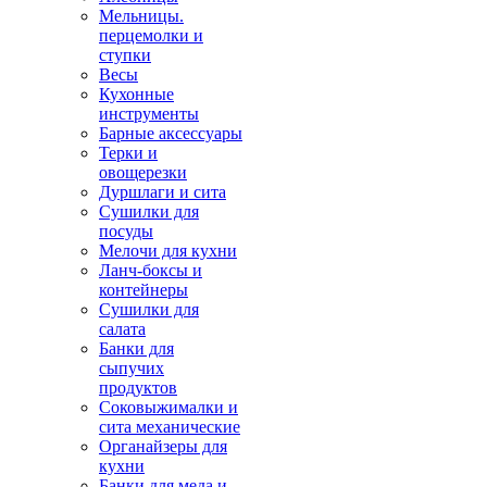
Мельницы.
перцемолки и
ступки
Весы
Кухонные
инструменты
Барные аксессуары
Терки и
овощерезки
Дуршлаги и сита
Сушилки для
посуды
Мелочи для кухни
Ланч-боксы и
контейнеры
Сушилки для
салата
Банки для
сыпучих
продуктов
Соковыжималки и
сита механические
Органайзеры для
кухни
Банки для меда и