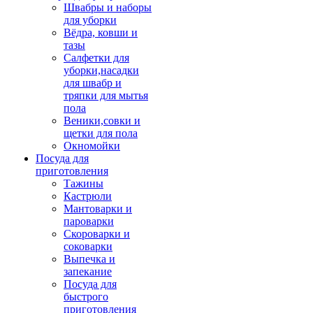
Швабры и наборы
для уборки
Вёдра, ковши и
тазы
Салфетки для
уборки,насадки
для швабр и
тряпки для мытья
пола
Веники,совки и
щетки для пола
Окномойки
Посуда для
приготовления
Тажины
Кастрюли
Мантоварки и
пароварки
Скороварки и
соковарки
Выпечка и
запекание
Посуда для
быстрого
приготовления