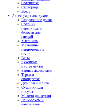
Сотейники
Сковороды
Воки
Аксессуары для кухни
Разделочные доски
Солонки,
перечницы и
ёмкости для
специй
Хлебницы
Мельницы.
перцемолки и
ступки
Весы
Кухонные
инструменты
Барные аксессуары
Терки и
овощерезки
Дуршлаги и сита
Сушилки для
посуды
Мелочи для кухни
Ланч-боксы и
контейнеры