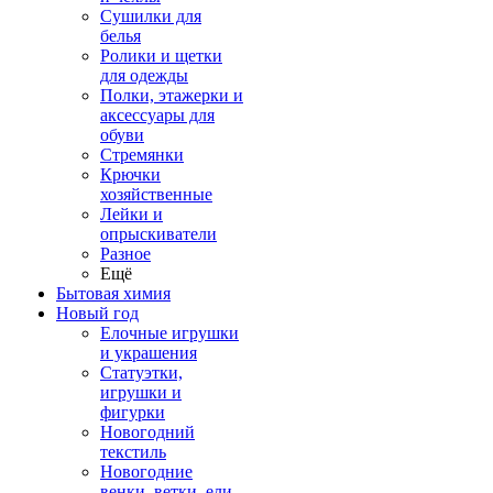
Сушилки для
белья
Ролики и щетки
для одежды
Полки, этажерки и
аксессуары для
обуви
Стремянки
Крючки
хозяйственные
Лейки и
опрыскиватели
Разное
Ещё
Бытовая химия
Новый год
Елочные игрушки
и украшения
Статуэтки,
игрушки и
фигурки
Новогодний
текстиль
Новогодние
венки, ветки, ели