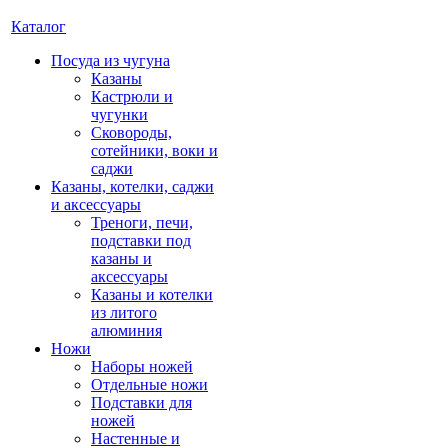
Каталог
Посуда из чугуна
Казаны
Кастрюли и
чугунки
Сковороды,
сотейники, воки и
саджи
Казаны, котелки, саджи
и аксессуары
Треноги, печи,
подставки под
казаны и
аксессуары
Казаны и котелки
из литого
алюминия
Ножи
Наборы ножей
Отдельные ножи
Подставки для
ножей
Настенные и