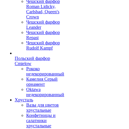
Чешский фарфор
Roman Lidicky,
Carlsbad, Queen's
Crown
Чешский фарфор
Leander
Чешский фарфор
Repast
Чешский фарфор
Rudolf Kampf
Польский фарфор
Сmielow
Рококо
недекорированный
Камелия Серый
орнамент
Oktawa
недекорированный
Хрусталь
Вазы для цветов
хрустальные
Конфетницы и
салатники
хрустальные