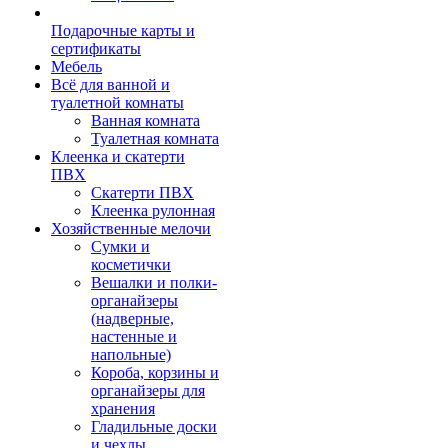
Подарочные карты и
сертификаты
Мебель
Всё для ванной и
туалетной комнаты
Ванная комната
Туалетная комната
Клеенка и скатерти
ПВХ
Скатерти ПВХ
Клеенка рулонная
Хозяйственные мелочи
Сумки и
косметички
Вешалки и полки-
органайзеры
(надверные,
настенные и
напольные)
Короба, корзины и
органайзеры для
хранения
Гладильные доски
и чехлы