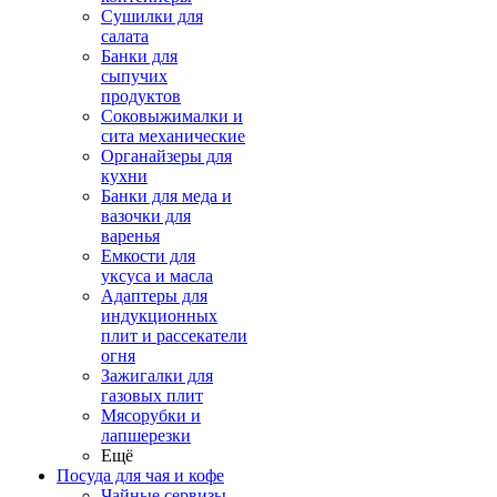
Сушилки для
салата
Банки для
сыпучих
продуктов
Соковыжималки и
сита механические
Органайзеры для
кухни
Банки для меда и
вазочки для
варенья
Емкости для
уксуса и масла
Адаптеры для
индукционных
плит и рассекатели
огня
Зажигалки для
газовых плит
Мясорубки и
лапшерезки
Ещё
Посуда для чая и кофе
Чайные сервизы