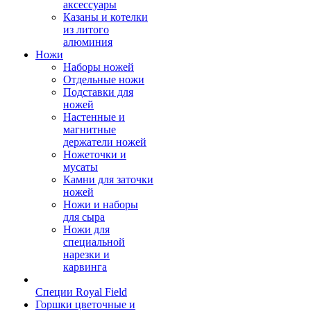
аксессуары
Казаны и котелки
из литого
алюминия
Ножи
Наборы ножей
Отдельные ножи
Подставки для
ножей
Настенные и
магнитные
держатели ножей
Ножеточки и
мусаты
Камни для заточки
ножей
Ножи и наборы
для сыра
Ножи для
специальной
нарезки и
карвинга
Специи Royal Field
Горшки цветочные и