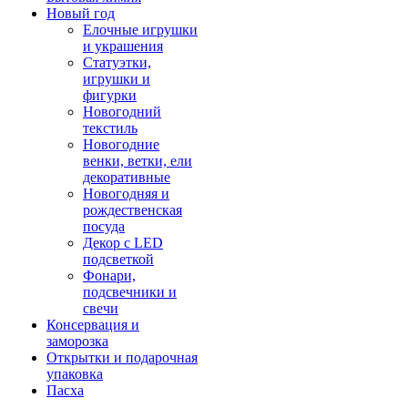
Новый год
Елочные игрушки
и украшения
Статуэтки,
игрушки и
фигурки
Новогодний
текстиль
Новогодние
венки, ветки, ели
декоративные
Новогодняя и
рождественская
посуда
Декор с LED
подсветкой
Фонари,
подсвечники и
свечи
Консервация и
заморозка
Открытки и подарочная
упаковка
Пасха