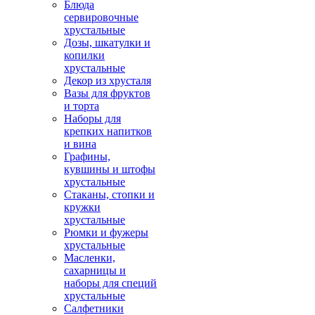
Блюда
сервировочные
хрустальные
Дозы, шкатулки и
копилки
хрустальные
Декор из хрусталя
Вазы для фруктов
и торта
Наборы для
крепких напитков
и вина
Графины,
кувшины и штофы
хрустальные
Стаканы, стопки и
кружки
хрустальные
Рюмки и фужеры
хрустальные
Масленки,
сахарницы и
наборы для специй
хрустальные
Салфетники