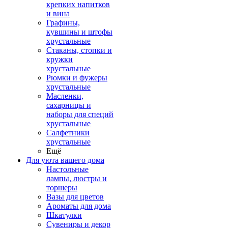
крепких напитков
и вина
Графины,
кувшины и штофы
хрустальные
Стаканы, стопки и
кружки
хрустальные
Рюмки и фужеры
хрустальные
Масленки,
сахарницы и
наборы для специй
хрустальные
Салфетники
хрустальные
Ещё
Для уюта вашего дома
Настольные
лампы, люстры и
торшеры
Вазы для цветов
Ароматы для дома
Шкатулки
Сувениры и декор