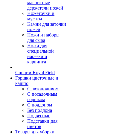
магнитные
держатели ножей
Ножеточки и
мусаты
Камни для заточки
ножей
Ножи и наборы
для сыра
Ножи для
специальной
нарезки и
карвинга
Специи Royal Field
Горшки цветочные и
кашпо
С автополивом
С посадочным
горшком
С поддоном
Без поддона
Подвесные
Подставки для
цветов
Товары для уборки