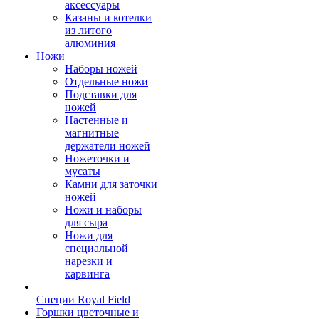
аксессуары
Казаны и котелки
из литого
алюминия
Ножи
Наборы ножей
Отдельные ножи
Подставки для
ножей
Настенные и
магнитные
держатели ножей
Ножеточки и
мусаты
Камни для заточки
ножей
Ножи и наборы
для сыра
Ножи для
специальной
нарезки и
карвинга
Специи Royal Field
Горшки цветочные и