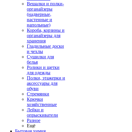
Вешалки и полки-
органайзеры
(надверные,
настенные и
напольные)
Короба, корзины и
органайзеры для
хранения
Гладильные доски
и чехлы
Сушилки для
белья
Ролики и щетки
для одежды
Полки, этажерки и
аксессуары для
обуви
Стремянки
Крючки
хозяйственные
Лейки и
опрыскиватели
Разное
Ещё
Бытовая химия