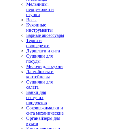
Мельницы.
перцемолки и
ступки
Весы
Кухонные
инструменты
Барные аксессуары
Терки и
овощерезки
Дуршлаги и сита
Сушилки для
посуды
Мелочи для кухни
Ланч-боксы и
контейнеры
Сушилки для
салата
Банки для
сыпучих
продуктов
Соковыжималки и
сита механические
Органайзеры для
кухни
Банки для меда и