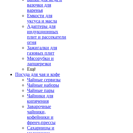
вазочки для
варенья
Емкости для
уксуса и масла
Адаптеры для
индукционных
плит и рассекатели
огня
Зажигалки для
газовых плит
Мясорубки и
лапшерезки
Ещё
Посуда для чая и кофе
Чайные сервизы
Чайные наборы
Чайные пары
Чайники для
кипячения
Заварочные
чайники,
кофейники и
френч-прессы
Сахарницы и