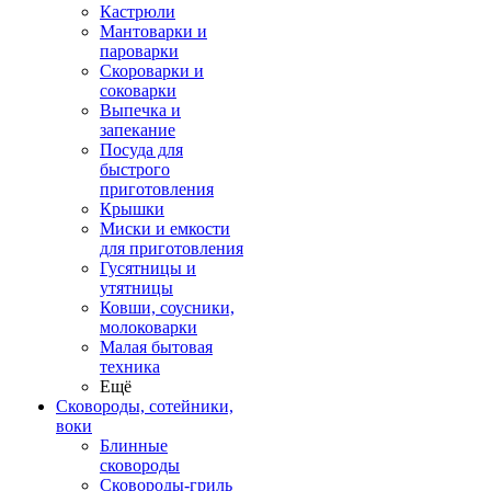
Кастрюли
Мантоварки и
пароварки
Скороварки и
соковарки
Выпечка и
запекание
Посуда для
быстрого
приготовления
Крышки
Миски и емкости
для приготовления
Гусятницы и
утятницы
Ковши, соусники,
молоковарки
Малая бытовая
техника
Ещё
Сковороды, сотейники,
воки
Блинные
сковороды
Сковороды-гриль