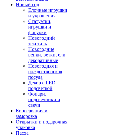
Новый год
Елочные игрушки
и украшения
Статуэтки,
игрушки и
фигурки
Новогодний
текстиль
Новогодние
венки, ветки, ели
декоративные
Новогодняя и
рождественская
посуда
Декор с LED
подсветкой
Фонари,
подсвечники и
свечи
Консервация и
заморозка
Открытки и подарочная
упаковка
Пасха