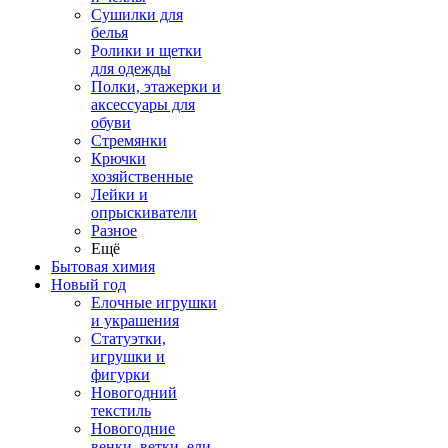
Сушилки для
белья
Ролики и щетки
для одежды
Полки, этажерки и
аксессуары для
обуви
Стремянки
Крючки
хозяйственные
Лейки и
опрыскиватели
Разное
Ещё
Бытовая химия
Новый год
Елочные игрушки
и украшения
Статуэтки,
игрушки и
фигурки
Новогодний
текстиль
Новогодние
венки, ветки, ели