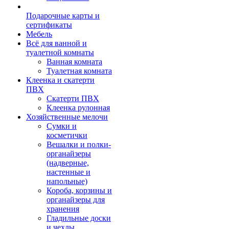
Подарочные карты и
сертификаты
Мебель
Всё для ванной и
туалетной комнаты
Ванная комната
Туалетная комната
Клеенка и скатерти
ПВХ
Скатерти ПВХ
Клеенка рулонная
Хозяйственные мелочи
Сумки и
косметички
Вешалки и полки-
органайзеры
(надверные,
настенные и
напольные)
Короба, корзины и
органайзеры для
хранения
Гладильные доски
и чехлы