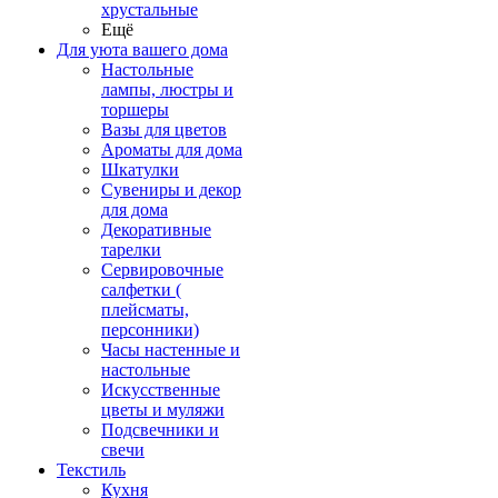
хрустальные
Ещё
Для уюта вашего дома
Настольные
лампы, люстры и
торшеры
Вазы для цветов
Ароматы для дома
Шкатулки
Сувениры и декор
для дома
Декоративные
тарелки
Сервировочные
салфетки (
плейсматы,
персонники)
Часы настенные и
настольные
Искусственные
цветы и муляжи
Подсвечники и
свечи
Текстиль
Кухня