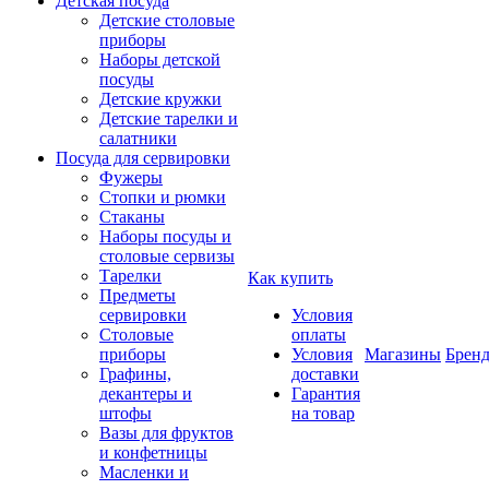
Детская посуда
Детские столовые
приборы
Наборы детской
посуды
Детские кружки
Детские тарелки и
салатники
Посуда для сервировки
Фужеры
Стопки и рюмки
Стаканы
Наборы посуды и
столовые сервизы
Тарелки
Как купить
Предметы
сервировки
Условия
Столовые
оплаты
приборы
Условия
Магазины
Брен
Графины,
доставки
декантеры и
Гарантия
штофы
на товар
Вазы для фруктов
и конфетницы
Масленки и