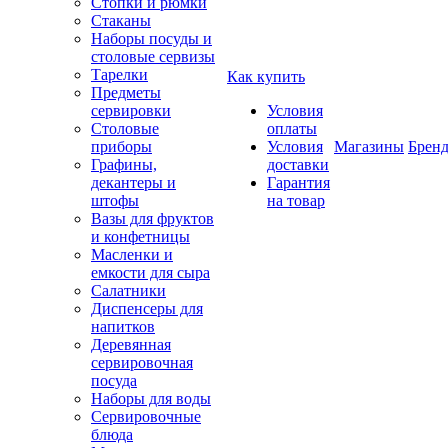
Стопки и рюмки
Стаканы
Наборы посуды и
столовые сервизы
Тарелки
Как купить
Предметы
сервировки
Условия
Столовые
оплаты
приборы
Условия
Магазины
Брен
Графины,
доставки
декантеры и
Гарантия
штофы
на товар
Вазы для фруктов
и конфетницы
Масленки и
емкости для сыра
Салатники
Диспенсеры для
напитков
Деревянная
сервировочная
посуда
Наборы для воды
Сервировочные
блюда