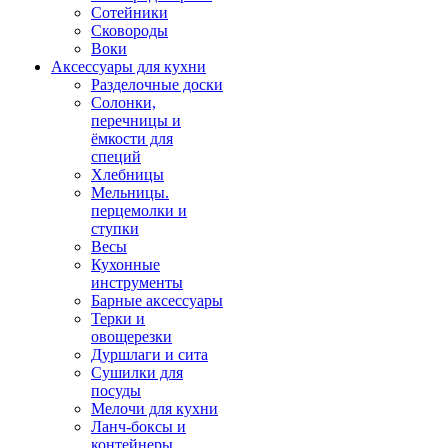
Сотейники
Сковороды
Воки
Аксессуары для кухни
Разделочные доски
Солонки,
перечницы и
ёмкости для
специй
Хлебницы
Мельницы.
перцемолки и
ступки
Весы
Кухонные
инструменты
Барные аксессуары
Терки и
овощерезки
Дуршлаги и сита
Сушилки для
посуды
Мелочи для кухни
Ланч-боксы и
контейнеры