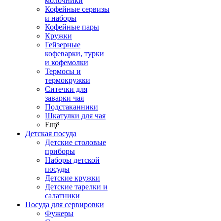
молочники
Кофейные сервизы
и наборы
Кофейные пары
Кружки
Гейзерные
кофеварки, турки
и кофемолки
Термосы и
термокружки
Ситечки для
заварки чая
Подстаканники
Шкатулки для чая
Ещё
Детская посуда
Детские столовые
приборы
Наборы детской
посуды
Детские кружки
Детские тарелки и
салатники
Посуда для сервировки
Фужеры