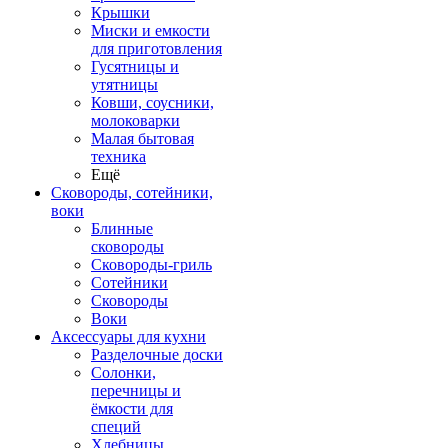
Крышки
Миски и емкости
для приготовления
Гусятницы и
утятницы
Ковши, соусники,
молоковарки
Малая бытовая
техника
Ещё
Сковороды, сотейники,
воки
Блинные
сковороды
Сковороды-гриль
Сотейники
Сковороды
Воки
Аксессуары для кухни
Разделочные доски
Солонки,
перечницы и
ёмкости для
специй
Хлебницы