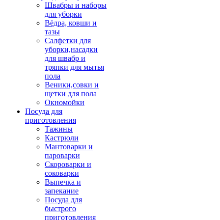
Швабры и наборы
для уборки
Вёдра, ковши и
тазы
Салфетки для
уборки,насадки
для швабр и
тряпки для мытья
пола
Веники,совки и
щетки для пола
Окномойки
Посуда для
приготовления
Тажины
Кастрюли
Мантоварки и
пароварки
Скороварки и
соковарки
Выпечка и
запекание
Посуда для
быстрого
приготовления