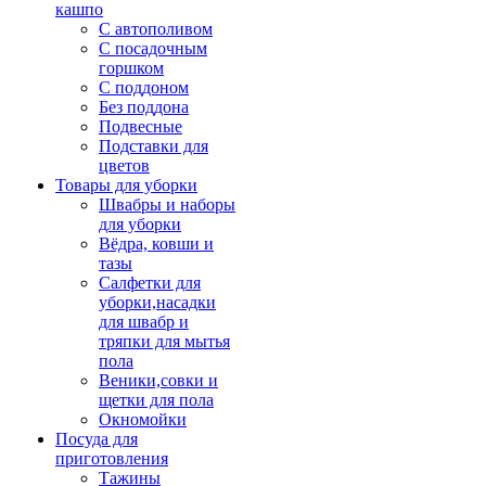
кашпо
С автополивом
С посадочным
горшком
С поддоном
Без поддона
Подвесные
Подставки для
цветов
Товары для уборки
Швабры и наборы
для уборки
Вёдра, ковши и
тазы
Салфетки для
уборки,насадки
для швабр и
тряпки для мытья
пола
Веники,совки и
щетки для пола
Окномойки
Посуда для
приготовления
Тажины