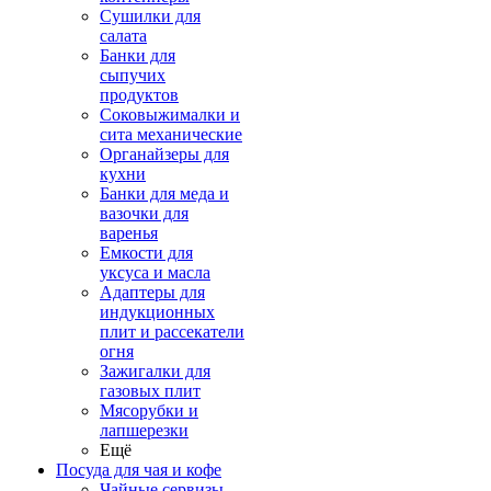
Сушилки для
салата
Банки для
сыпучих
продуктов
Соковыжималки и
сита механические
Органайзеры для
кухни
Банки для меда и
вазочки для
варенья
Емкости для
уксуса и масла
Адаптеры для
индукционных
плит и рассекатели
огня
Зажигалки для
газовых плит
Мясорубки и
лапшерезки
Ещё
Посуда для чая и кофе
Чайные сервизы