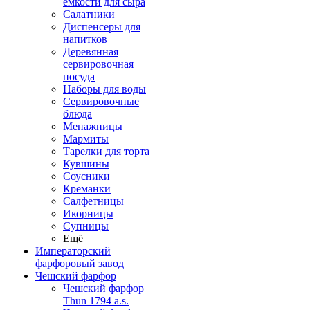
емкости для сыра
Салатники
Диспенсеры для
напитков
Деревянная
сервировочная
посуда
Наборы для воды
Сервировочные
блюда
Менажницы
Мармиты
Тарелки для торта
Кувшины
Соусники
Креманки
Салфетницы
Икорницы
Супницы
Ещё
Императорский
фарфоровый завод
Чешский фарфор
Чешский фарфор
Thun 1794 a.s.