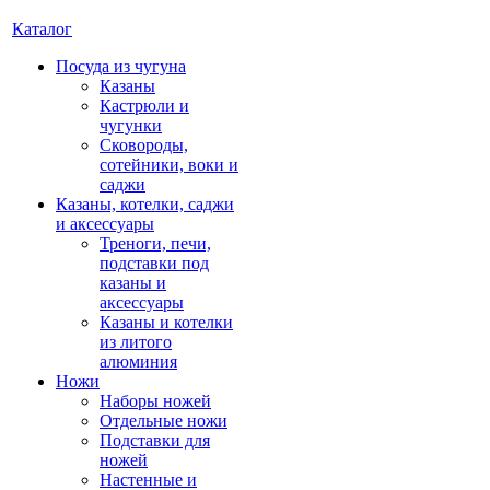
Каталог
Посуда из чугуна
Казаны
Кастрюли и
чугунки
Сковороды,
сотейники, воки и
саджи
Казаны, котелки, саджи
и аксессуары
Треноги, печи,
подставки под
казаны и
аксессуары
Казаны и котелки
из литого
алюминия
Ножи
Наборы ножей
Отдельные ножи
Подставки для
ножей
Настенные и