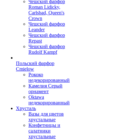
Чешский фарфор
Roman Lidicky,
Carlsbad, Queen's
Crown
Чешский фарфор
Leander
Чешский фарфор
Repast
Чешский фарфор
Rudolf Kampf
Польский фарфор
Сmielow
Рококо
недекорированный
Камелия Серый
орнамент
Oktawa
недекорированный
Хрусталь
Вазы для цветов
хрустальные
Конфетницы и
салатники
хрустальные