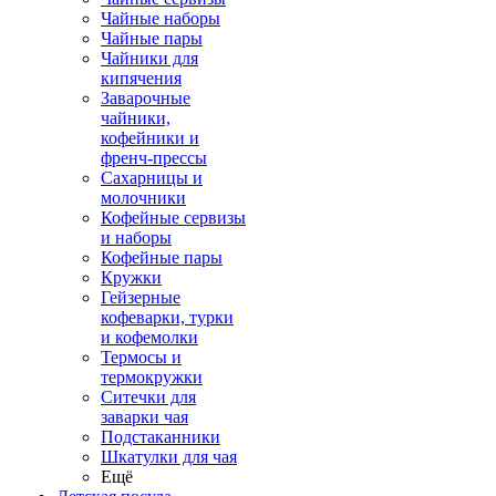
Чайные наборы
Чайные пары
Чайники для
кипячения
Заварочные
чайники,
кофейники и
френч-прессы
Сахарницы и
молочники
Кофейные сервизы
и наборы
Кофейные пары
Кружки
Гейзерные
кофеварки, турки
и кофемолки
Термосы и
термокружки
Ситечки для
заварки чая
Подстаканники
Шкатулки для чая
Ещё