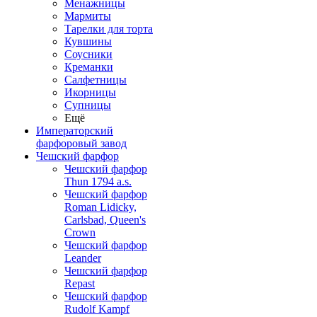
Менажницы
Мармиты
Тарелки для торта
Кувшины
Соусники
Креманки
Салфетницы
Икорницы
Супницы
Ещё
Императорский
фарфоровый завод
Чешский фарфор
Чешский фарфор
Thun 1794 a.s.
Чешский фарфор
Roman Lidicky,
Carlsbad, Queen's
Crown
Чешский фарфор
Leander
Чешский фарфор
Repast
Чешский фарфор
Rudolf Kampf