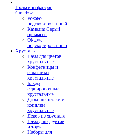
Польский фарфор
Сmielow
Рококо
недекорированный
Камелия Серый
орнамент
Oktawa
недекорированный
Хрусталь
Вазы для цветов
хрустальные
Конфетницы и
салатники
хрустальные
Блюда
сервировочные
хрустальные
Дозы, шкатулки и
копилки
хрустальные
Декор из хрусталя
Вазы для фруктов
и торта
Наборы для