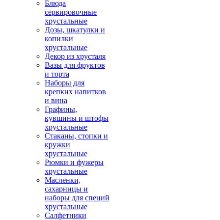
Блюда
сервировочные
хрустальные
Дозы, шкатулки и
копилки
хрустальные
Декор из хрусталя
Вазы для фруктов
и торта
Наборы для
крепких напитков
и вина
Графины,
кувшины и штофы
хрустальные
Стаканы, стопки и
кружки
хрустальные
Рюмки и фужеры
хрустальные
Масленки,
сахарницы и
наборы для специй
хрустальные
Салфетники