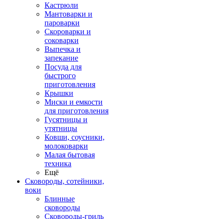
Кастрюли
Мантоварки и
пароварки
Скороварки и
соковарки
Выпечка и
запекание
Посуда для
быстрого
приготовления
Крышки
Миски и емкости
для приготовления
Гусятницы и
утятницы
Ковши, соусники,
молоковарки
Малая бытовая
техника
Ещё
Сковороды, сотейники,
воки
Блинные
сковороды
Сковороды-гриль