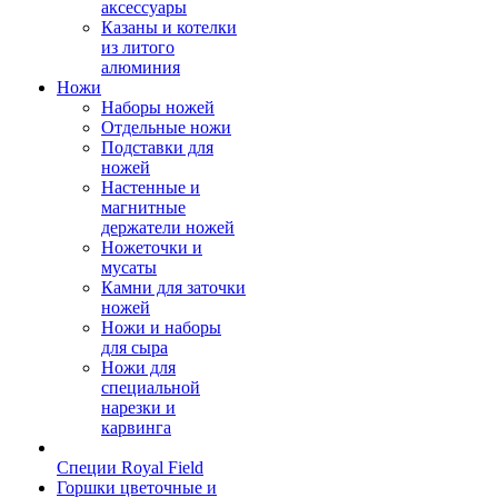
аксессуары
Казаны и котелки
из литого
алюминия
Ножи
Наборы ножей
Отдельные ножи
Подставки для
ножей
Настенные и
магнитные
держатели ножей
Ножеточки и
мусаты
Камни для заточки
ножей
Ножи и наборы
для сыра
Ножи для
специальной
нарезки и
карвинга
Специи Royal Field
Горшки цветочные и