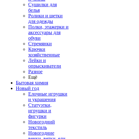
Сушилки для
белья
Ролики и щетки
для одежды
Полки, этажерки и
аксессуары для
обуви
Стремянки
Крючки
хозяйственные
Лейки и
опрыскиватели
Разное
Ещё
Бытовая химия
Новый год
Елочные игрушки
и украшения
Статуэтки,
игрушки и
фигурки
Новогодний
текстиль
Новогодние
венки, ветки, ели