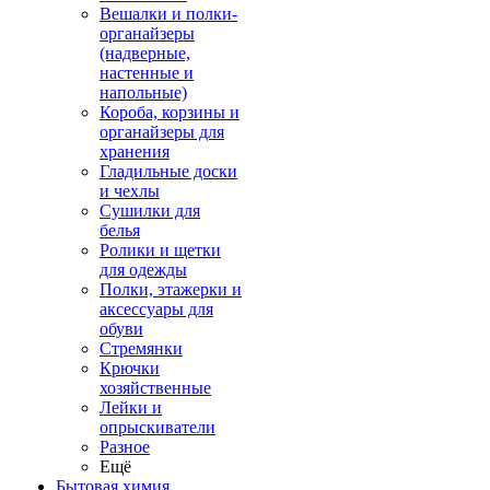
Вешалки и полки-
органайзеры
(надверные,
настенные и
напольные)
Короба, корзины и
органайзеры для
хранения
Гладильные доски
и чехлы
Сушилки для
белья
Ролики и щетки
для одежды
Полки, этажерки и
аксессуары для
обуви
Стремянки
Крючки
хозяйственные
Лейки и
опрыскиватели
Разное
Ещё
Бытовая химия