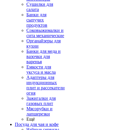
Сушилки для
салата
Банки для
сыпучих
продуктов
Соковыжималки и
сита механические
Органайзеры для
кухни
Банки для меда и
вазочки для
варенья
Емкости для
уксуса и масла
Адаптеры для
индукционных
плит и рассекатели
огня
Зажигалки для
газовых плит
Мясорубки и
лапшерезки
Ещё
Посуда для чая и кофе
Чайные сервизы