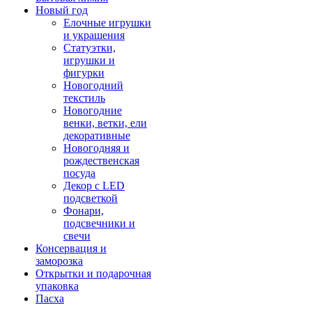
Новый год
Елочные игрушки
и украшения
Статуэтки,
игрушки и
фигурки
Новогодний
текстиль
Новогодние
венки, ветки, ели
декоративные
Новогодняя и
рождественская
посуда
Декор с LED
подсветкой
Фонари,
подсвечники и
свечи
Консервация и
заморозка
Открытки и подарочная
упаковка
Пасха