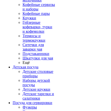
молочники
Кофейные сервизы
и наборы
Кофейные пары
Кружки
Гейзерные
кофеварки, турки
и кофемолки
Термосы и
термокружки
Ситечки для
заварки чая
Подстаканники
Шкатулки для чая
Ещё
Детская посуда
Детские столовые
приборы
Наборы детской
посуды
Детские кружки
Детские тарелки и
салатники
Посуда для сервировки
Фужеры