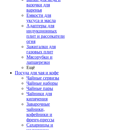
вазочки для
варенья
Емкости для
уксуса и масла
Адаптеры для
индукционных
плит и рассекатели
огня
Зажигалки для
газовых плит
Мясорубки и
лапшерезки
Ещё
Посуда для чая и кофе
Чайные сервизы
Чайные наборы
Чайные пары
Чайники для
кипячения
Заварочные
чайники,
кофейники и
френч-прессы
Сахарницы и