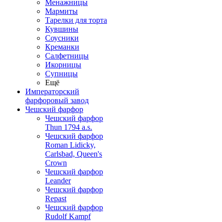
Менажницы
Мармиты
Тарелки для торта
Кувшины
Соусники
Креманки
Салфетницы
Икорницы
Супницы
Ещё
Императорский
фарфоровый завод
Чешский фарфор
Чешский фарфор
Thun 1794 a.s.
Чешский фарфор
Roman Lidicky,
Carlsbad, Queen's
Crown
Чешский фарфор
Leander
Чешский фарфор
Repast
Чешский фарфор
Rudolf Kampf