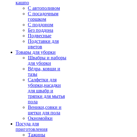
кашпо
С автополивом
С посадочным
горшком
С поддоном
Без поддона
Подвесные
Подставки для
цветов
Товары для уборки
Швабры и наборы
для уборки
Вёдра, ковши и
тазы
Салфетки для
уборки,насадки
для швабр и
тряпки для мытья
пола
Веники,совки и
щетки для пола
Окномойки
Посуда для
приготовления
Тажины