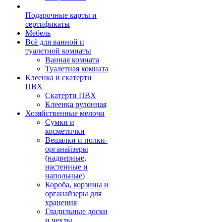
Подарочные карты и
сертификаты
Мебель
Всё для ванной и
туалетной комнаты
Ванная комната
Туалетная комната
Клеенка и скатерти
ПВХ
Скатерти ПВХ
Клеенка рулонная
Хозяйственные мелочи
Сумки и
косметички
Вешалки и полки-
органайзеры
(надверные,
настенные и
напольные)
Короба, корзины и
органайзеры для
хранения
Гладильные доски
и чехлы