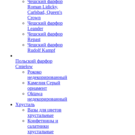
Чешский фарфор
Roman Lidicky,
Carlsbad, Queen's
Crown
Чешский фарфор
Leander
Чешский фарфор
Repast
Чешский фарфор
Rudolf Kampf
Польский фарфор
Сmielow
Рококо
недекорированный
Камелия Серый
орнамент
Oktawa
недекорированный
Хрусталь
Вазы для цветов
хрустальные
Конфетницы и
салатники
хрустальные