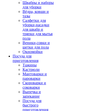
Швабры и наборы
для уборки
Вёдра, ковши и
тазы
Салфетки для
уборки,насадки
для швабр и
тряпки для мытья
пола
Веники,совки и
щетки для пола
Окномойки
Посуда для
приготовления
Тажины
Кастрюли
Мантоварки и
пароварки
Скороварки и
соковарки
Выпечка и
запекание
Посуда для
быстрого
приготовления