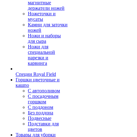
магнитные
держатели ножей
Ножеточки и
мусаты
Камни для заточки
ножей
Ножи и наборы
для сыра
Ножи для
специальной
нарезки и
карвинга
Специи Royal Field
Горшки цветочные и
кашпо
С автополивом
С посадочным
горшком
С поддоном
Без поддона
Подвесные
Подставки для
цветов
Товары для уборки