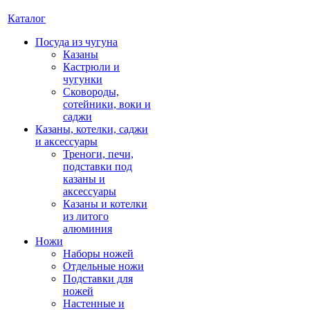
Каталог
Посуда из чугуна
Казаны
Кастрюли и
чугунки
Сковороды,
сотейники, воки и
саджи
Казаны, котелки, саджи
и аксессуары
Треноги, печи,
подставки под
казаны и
аксессуары
Казаны и котелки
из литого
алюминия
Ножи
Наборы ножей
Отдельные ножи
Подставки для
ножей
Настенные и