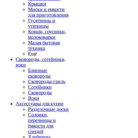
Крышки
Миски и емкости
для приготовления
Гусятницы и
утятницы
Ковши, соусники,
молоковарки
Малая бытовая
техника
Ещё
Сковороды, сотейники,
воки
Блинные
сковороды
Сковороды-гриль
Сотейники
Сковороды
Воки
Аксессуары для кухни
Разделочные доски
Солонки,
перечницы и
ёмкости для
специй
Хлебницы