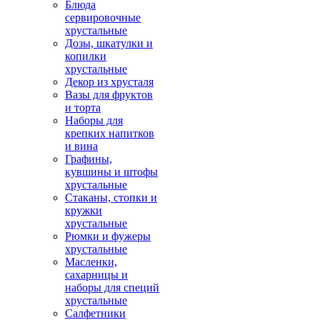
Блюда
сервировочные
хрустальные
Дозы, шкатулки и
копилки
хрустальные
Декор из хрусталя
Вазы для фруктов
и торта
Наборы для
крепких напитков
и вина
Графины,
кувшины и штофы
хрустальные
Стаканы, стопки и
кружки
хрустальные
Рюмки и фужеры
хрустальные
Масленки,
сахарницы и
наборы для специй
хрустальные
Салфетники