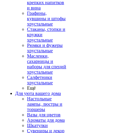
крепких напитков
и вина
Графины,
кувшины и штофы
хрустальные
Стаканы, стопки и
кружки
хрустальные
Рюмки и фужеры
хрустальные
Масленки,
сахарницы и
наборы для специй
хрустальные
Салфетники
хрустальные
Ещё
Для уюта вашего дома
Настольные
лампы, люстры и
торшеры
Вазы для цветов
Ароматы для дома
Шкатулки
Сувениры и декор