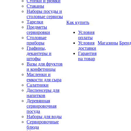
Стопки и рюмки
Стаканы
Наборы посуды и
столовые сервизы
Тарелки
Как купить
Предметы
сервировки
Условия
Столовые
оплаты
приборы
Условия
Магазины
Брен
Графины,
доставки
декантеры и
Гарантия
штофы
на товар
Вазы для фруктов
и конфетницы
Масленки и
емкости для сыра
Салатники
Диспенсеры для
напитков
Деревянная
сервировочная
посуда
Наборы для воды
Сервировочные
блюда