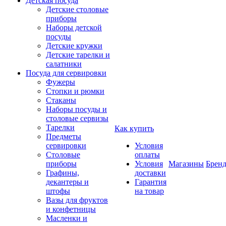
Детская посуда
Детские столовые
приборы
Наборы детской
посуды
Детские кружки
Детские тарелки и
салатники
Посуда для сервировки
Фужеры
Стопки и рюмки
Стаканы
Наборы посуды и
столовые сервизы
Тарелки
Как купить
Предметы
сервировки
Условия
Столовые
оплаты
приборы
Условия
Магазины
Брен
Графины,
доставки
декантеры и
Гарантия
штофы
на товар
Вазы для фруктов
и конфетницы
Масленки и