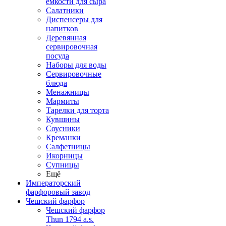
емкости для сыра
Салатники
Диспенсеры для
напитков
Деревянная
сервировочная
посуда
Наборы для воды
Сервировочные
блюда
Менажницы
Мармиты
Тарелки для торта
Кувшины
Соусники
Креманки
Салфетницы
Икорницы
Супницы
Ещё
Императорский
фарфоровый завод
Чешский фарфор
Чешский фарфор
Thun 1794 a.s.