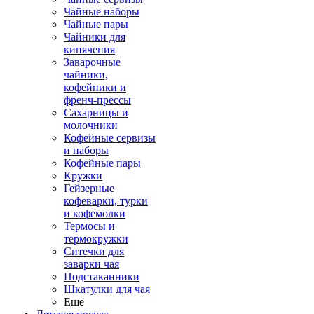
Чайные наборы
Чайные пары
Чайники для
кипячения
Заварочные
чайники,
кофейники и
френч-прессы
Сахарницы и
молочники
Кофейные сервизы
и наборы
Кофейные пары
Кружки
Гейзерные
кофеварки, турки
и кофемолки
Термосы и
термокружки
Ситечки для
заварки чая
Подстаканники
Шкатулки для чая
Ещё