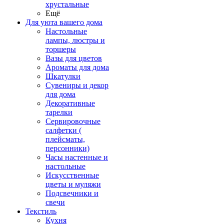
хрустальные
Ещё
Для уюта вашего дома
Настольные
лампы, люстры и
торшеры
Вазы для цветов
Ароматы для дома
Шкатулки
Сувениры и декор
для дома
Декоративные
тарелки
Сервировочные
салфетки (
плейсматы,
персонники)
Часы настенные и
настольные
Искусственные
цветы и муляжи
Подсвечники и
свечи
Текстиль
Кухня