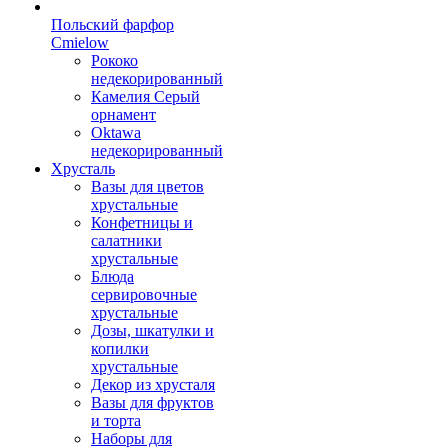
Польский фарфор
Сmielow
Рококо
недекорированный
Камелия Серый
орнамент
Oktawa
недекорированный
Хрусталь
Вазы для цветов
хрустальные
Конфетницы и
салатники
хрустальные
Блюда
сервировочные
хрустальные
Дозы, шкатулки и
копилки
хрустальные
Декор из хрусталя
Вазы для фруктов
и торта
Наборы для