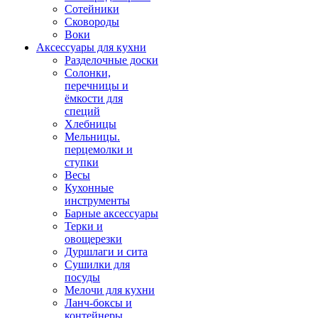
Сотейники
Сковороды
Воки
Аксессуары для кухни
Разделочные доски
Солонки,
перечницы и
ёмкости для
специй
Хлебницы
Мельницы.
перцемолки и
ступки
Весы
Кухонные
инструменты
Барные аксессуары
Терки и
овощерезки
Дуршлаги и сита
Сушилки для
посуды
Мелочи для кухни
Ланч-боксы и
контейнеры