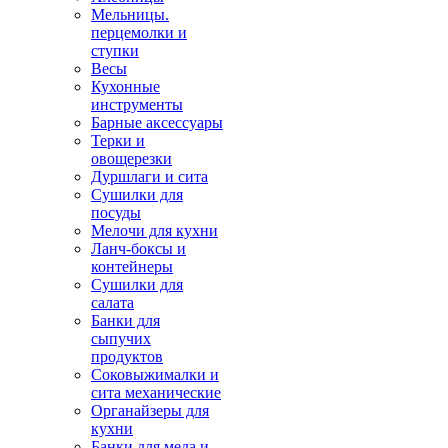
Мельницы.
перцемолки и
ступки
Весы
Кухонные
инструменты
Барные аксессуары
Терки и
овощерезки
Дуршлаги и сита
Сушилки для
посуды
Мелочи для кухни
Ланч-боксы и
контейнеры
Сушилки для
салата
Банки для
сыпучих
продуктов
Соковыжималки и
сита механические
Органайзеры для
кухни
Банки для меда и