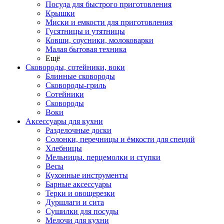
Посуда для быстрого приготовления
Крышки
Миски и емкости для приготовления
Гусятницы и утятницы
Ковши, соусники, молоковарки
Малая бытовая техника
Ещё
Сковороды, сотейники, воки
Блинные сковороды
Сковороды-гриль
Сотейники
Сковороды
Воки
Аксессуары для кухни
Разделочные доски
Солонки, перечницы и ёмкости для специй
Хлебницы
Мельницы. перцемолки и ступки
Весы
Кухонные инструменты
Барные аксессуары
Терки и овощерезки
Дуршлаги и сита
Сушилки для посуды
Мелочи для кухни