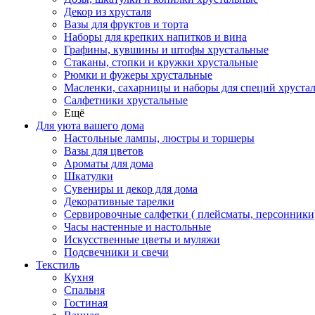
Декор из хрусталя
Вазы для фруктов и торта
Наборы для крепких напитков и вина
Графины, кувшины и штофы хрустальные
Стаканы, стопки и кружки хрустальные
Рюмки и фужеры хрустальные
Масленки, сахарницы и наборы для специй хруста
Салфетники хрустальные
Ещё
Для уюта вашего дома
Настольные лампы, люстры и торшеры
Вазы для цветов
Ароматы для дома
Шкатулки
Сувениры и декор для дома
Декоративные тарелки
Сервировочные салфетки ( плейсматы, персонники
Часы настенные и настольные
Искусственные цветы и муляжи
Подсвечники и свечи
Текстиль
Кухня
Спальня
Гостиная