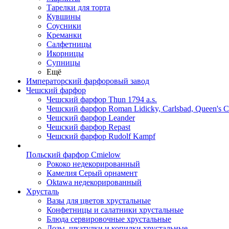
Тарелки для торта
Кувшины
Соусники
Креманки
Салфетницы
Икорницы
Супницы
Ещё
Императорский фарфоровый завод
Чешский фарфор
Чешский фарфор Thun 1794 a.s.
Чешский фарфор Roman Lidicky, Carlsbad, Queen's 
Чешский фарфор Leander
Чешский фарфор Repast
Чешский фарфор Rudolf Kampf
Польский фарфор Сmielow
Рококо недекорированный
Камелия Серый орнамент
Oktawa недекорированный
Хрусталь
Вазы для цветов хрустальные
Конфетницы и салатники хрустальные
Блюда сервировочные хрустальные
Дозы, шкатулки и копилки хрустальные