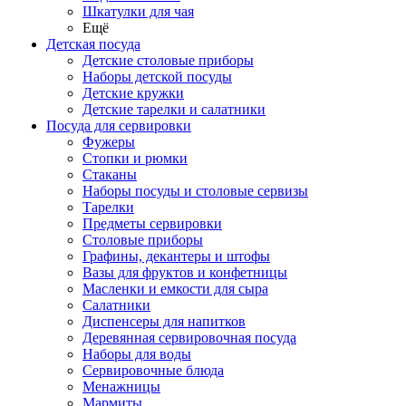
Шкатулки для чая
Ещё
Детская посуда
Детские столовые приборы
Наборы детской посуды
Детские кружки
Детские тарелки и салатники
Посуда для сервировки
Фужеры
Стопки и рюмки
Стаканы
Наборы посуды и столовые сервизы
Тарелки
Предметы сервировки
Столовые приборы
Графины, декантеры и штофы
Вазы для фруктов и конфетницы
Масленки и емкости для сыра
Салатники
Диспенсеры для напитков
Деревянная сервировочная посуда
Наборы для воды
Сервировочные блюда
Менажницы
Мармиты