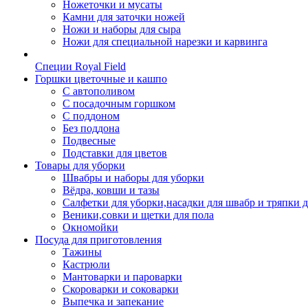
Ножеточки и мусаты
Камни для заточки ножей
Ножи и наборы для сыра
Ножи для специальной нарезки и карвинга
Специи Royal Field
Горшки цветочные и кашпо
С автополивом
С посадочным горшком
С поддоном
Без поддона
Подвесные
Подставки для цветов
Товары для уборки
Швабры и наборы для уборки
Вёдра, ковши и тазы
Салфетки для уборки,насадки для швабр и тряпки 
Веники,совки и щетки для пола
Окномойки
Посуда для приготовления
Тажины
Кастрюли
Мантоварки и пароварки
Скороварки и соковарки
Выпечка и запекание