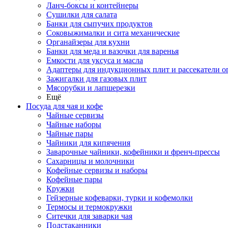
Ланч-боксы и контейнеры
Сушилки для салата
Банки для сыпучих продуктов
Соковыжималки и сита механические
Органайзеры для кухни
Банки для меда и вазочки для варенья
Емкости для уксуса и масла
Адаптеры для индукционных плит и рассекатели о
Зажигалки для газовых плит
Мясорубки и лапшерезки
Ещё
Посуда для чая и кофе
Чайные сервизы
Чайные наборы
Чайные пары
Чайники для кипячения
Заварочные чайники, кофейники и френч-прессы
Сахарницы и молочники
Кофейные сервизы и наборы
Кофейные пары
Кружки
Гейзерные кофеварки, турки и кофемолки
Термосы и термокружки
Ситечки для заварки чая
Подстаканники