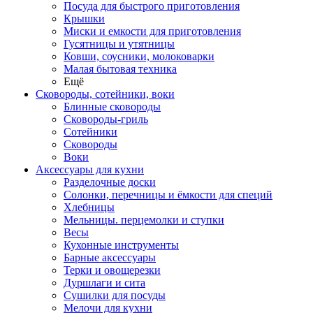
Посуда для быстрого приготовления
Крышки
Миски и емкости для приготовления
Гусятницы и утятницы
Ковши, соусники, молоковарки
Малая бытовая техника
Ещё
Сковороды, сотейники, воки
Блинные сковороды
Сковороды-гриль
Сотейники
Сковороды
Воки
Аксессуары для кухни
Разделочные доски
Солонки, перечницы и ёмкости для специй
Хлебницы
Мельницы. перцемолки и ступки
Весы
Кухонные инструменты
Барные аксессуары
Терки и овощерезки
Дуршлаги и сита
Сушилки для посуды
Мелочи для кухни