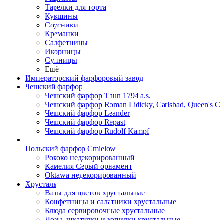
Тарелки для торта
Кувшины
Соусники
Креманки
Салфетницы
Икорницы
Супницы
Ещё
Императорский фарфоровый завод
Чешский фарфор
Чешский фарфор Thun 1794 a.s.
Чешский фарфор Roman Lidicky, Carlsbad, Queen's 
Чешский фарфор Leander
Чешский фарфор Repast
Чешский фарфор Rudolf Kampf
Польский фарфор Сmielow
Рококо недекорированный
Камелия Серый орнамент
Oktawa недекорированный
Хрусталь
Вазы для цветов хрустальные
Конфетницы и салатники хрустальные
Блюда сервировочные хрустальные
Дозы, шкатулки и копилки хрустальные