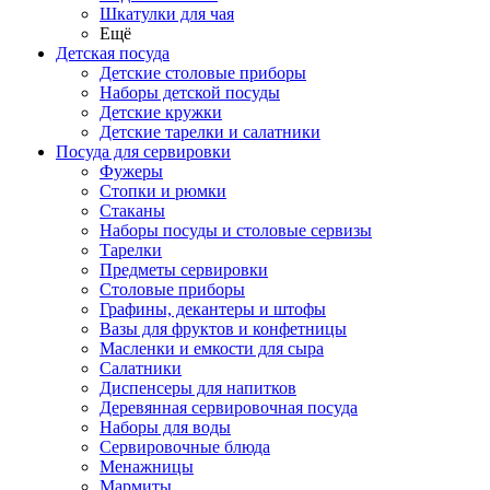
Шкатулки для чая
Ещё
Детская посуда
Детские столовые приборы
Наборы детской посуды
Детские кружки
Детские тарелки и салатники
Посуда для сервировки
Фужеры
Стопки и рюмки
Стаканы
Наборы посуды и столовые сервизы
Тарелки
Предметы сервировки
Столовые приборы
Графины, декантеры и штофы
Вазы для фруктов и конфетницы
Масленки и емкости для сыра
Салатники
Диспенсеры для напитков
Деревянная сервировочная посуда
Наборы для воды
Сервировочные блюда
Менажницы
Мармиты