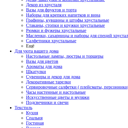
Декор из хрусталя
Вазы для фруктов и торта
Наборы для крепких напитков и вина
Графины, кувшины и штофы хрустальные
Стаканы, стопки и кружки хрустальные
Рюмки и фужеры хрустальные
Масленки, сахарницы и наборы для специй хруста
Салфетники хрустальные
Ещё
Для уюта вашего дома
Настольные лампы, люстры и торшеры
Вазы для цветов
Ароматы для дома
Шкатулки
Сувениры и декор для дома
Декоративные тарелки
Сервировочные салфетки ( плейсматы, персонники
Часы настенные и настольные
Искусственные цветы и муляжи
Подсвечники и свечи
Текстиль
Кухня
Спальня
Гостиная