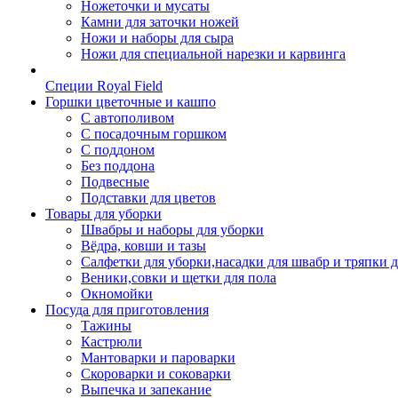
Ножеточки и мусаты
Камни для заточки ножей
Ножи и наборы для сыра
Ножи для специальной нарезки и карвинга
Специи Royal Field
Горшки цветочные и кашпо
С автополивом
С посадочным горшком
С поддоном
Без поддона
Подвесные
Подставки для цветов
Товары для уборки
Швабры и наборы для уборки
Вёдра, ковши и тазы
Салфетки для уборки,насадки для швабр и тряпки 
Веники,совки и щетки для пола
Окномойки
Посуда для приготовления
Тажины
Кастрюли
Мантоварки и пароварки
Скороварки и соковарки
Выпечка и запекание