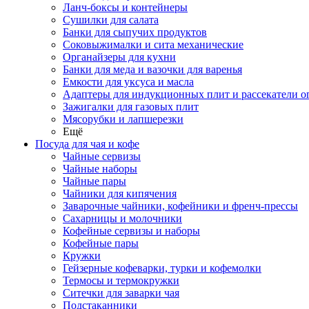
Ланч-боксы и контейнеры
Сушилки для салата
Банки для сыпучих продуктов
Соковыжималки и сита механические
Органайзеры для кухни
Банки для меда и вазочки для варенья
Емкости для уксуса и масла
Адаптеры для индукционных плит и рассекатели о
Зажигалки для газовых плит
Мясорубки и лапшерезки
Ещё
Посуда для чая и кофе
Чайные сервизы
Чайные наборы
Чайные пары
Чайники для кипячения
Заварочные чайники, кофейники и френч-прессы
Сахарницы и молочники
Кофейные сервизы и наборы
Кофейные пары
Кружки
Гейзерные кофеварки, турки и кофемолки
Термосы и термокружки
Ситечки для заварки чая
Подстаканники