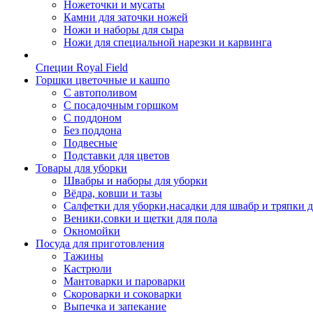
Ножеточки и мусаты
Камни для заточки ножей
Ножи и наборы для сыра
Ножи для специальной нарезки и карвинга
Специи Royal Field
Горшки цветочные и кашпо
С автополивом
С посадочным горшком
С поддоном
Без поддона
Подвесные
Подставки для цветов
Товары для уборки
Швабры и наборы для уборки
Вёдра, ковши и тазы
Салфетки для уборки,насадки для швабр и тряпки 
Веники,совки и щетки для пола
Окномойки
Посуда для приготовления
Тажины
Кастрюли
Мантоварки и пароварки
Скороварки и соковарки
Выпечка и запекание