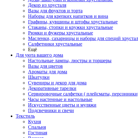
Декор из хрусталя
Вазы для фруктов и торта
Наборы для крепких напитков и вина
Графины, кувшины и штофы хрустальные
Стаканы, стопки и кружки хрустальные
Рюмки и фужеры хрустальные
Масленки, сахарницы и наборы для специй хруста
Салфетники хрустальные
Ещё
Для уюта вашего дома
Настольные лампы, люстры и торшеры
Вазы для цветов
Ароматы для дома
Шкатулки
Сувениры и декор для дома
Декоративные тарелки
Сервировочные салфетки ( плейсматы, персонники
Часы настенные и настольные
Искусственные цветы и муляжи
Подсвечники и свечи
Текстиль
Кухня
Спальня
Гостиная