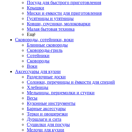
Посуда для быстрого приготовления
Крышки
Миски и емкости для приготовления
Гусятницы и утятницы
Ковши, соусники, молоковарки
Малая бытовая техника
Ещё
Сковороды, сотейники, воки
Блинные сковороды
Сковороды-гриль
Сотейники
Сковороды
Воки
Аксессуары для кухни
Разделочные доски
Солонки, перечницы и ёмкости для специй
Хлебницы
Мельницы. перцемолки и ступки
Весы
Кухонные инструменты
Барные аксессуары
Терки и овощерезки
Дуршлаги и сита
Сушилки для посуды
Мелочи для кухни