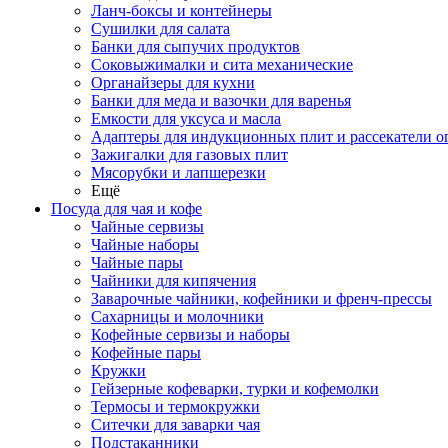
Ланч-боксы и контейнеры
Сушилки для салата
Банки для сыпучих продуктов
Соковыжималки и сита механические
Органайзеры для кухни
Банки для меда и вазочки для варенья
Емкости для уксуса и масла
Адаптеры для индукционных плит и рассекатели о
Зажигалки для газовых плит
Мясорубки и лапшерезки
Ещё
Посуда для чая и кофе
Чайные сервизы
Чайные наборы
Чайные пары
Чайники для кипячения
Заварочные чайники, кофейники и френч-прессы
Сахарницы и молочники
Кофейные сервизы и наборы
Кофейные пары
Кружки
Гейзерные кофеварки, турки и кофемолки
Термосы и термокружки
Ситечки для заварки чая
Подстаканники