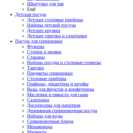
Шкатулки для чая
Ещё
Детская посуда
Детские столовые приборы
Наборы детской посуды
Детские кружки
Детские тарелки и салатники
Посуда для сервировки
Фужеры
Стопки и рюмки
Стаканы
Наборы посуды и столовые сервизы
Тарелки
Предметы сервировки
Столовые приборы
Графины, декантеры и штофы
Вазы для фруктов и конфетницы
Масленки и емкости для сыра
Салатники
Диспенсеры для напитков
Деревянная сервировочная посуда
Наборы для воды
Сервировочные блюда
Менажницы
Мармиты