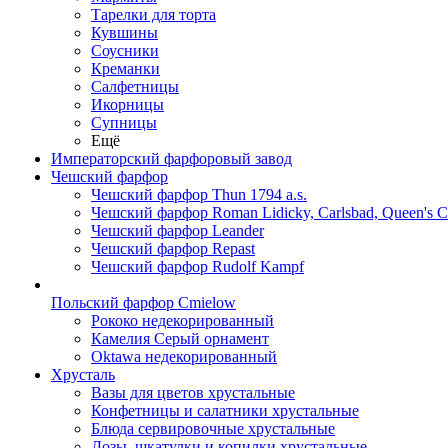
Тарелки для торта
Кувшины
Соусники
Креманки
Салфетницы
Икорницы
Супницы
Ещё
Императорский фарфоровый завод
Чешский фарфор
Чешский фарфор Thun 1794 a.s.
Чешский фарфор Roman Lidicky, Carlsbad, Queen's 
Чешский фарфор Leander
Чешский фарфор Repast
Чешский фарфор Rudolf Kampf
Польский фарфор Сmielow
Рококо недекорированный
Камелия Серый орнамент
Oktawa недекорированный
Хрусталь
Вазы для цветов хрустальные
Конфетницы и салатники хрустальные
Блюда сервировочные хрустальные
Дозы, шкатулки и копилки хрустальные