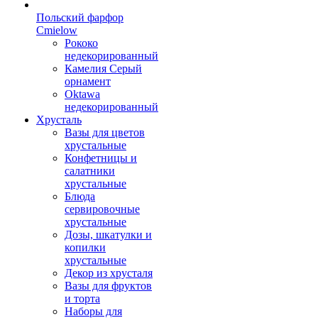
Польский фарфор
Сmielow
Рококо
недекорированный
Камелия Серый
орнамент
Oktawa
недекорированный
Хрусталь
Вазы для цветов
хрустальные
Конфетницы и
салатники
хрустальные
Блюда
сервировочные
хрустальные
Дозы, шкатулки и
копилки
хрустальные
Декор из хрусталя
Вазы для фруктов
и торта
Наборы для