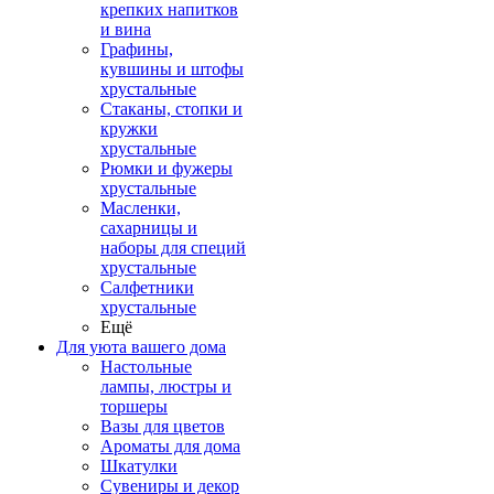
крепких напитков
и вина
Графины,
кувшины и штофы
хрустальные
Стаканы, стопки и
кружки
хрустальные
Рюмки и фужеры
хрустальные
Масленки,
сахарницы и
наборы для специй
хрустальные
Салфетники
хрустальные
Ещё
Для уюта вашего дома
Настольные
лампы, люстры и
торшеры
Вазы для цветов
Ароматы для дома
Шкатулки
Сувениры и декор