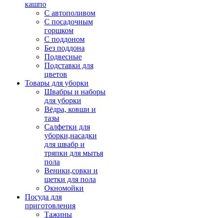
кашпо
С автополивом
С посадочным
горшком
С поддоном
Без поддона
Подвесные
Подставки для
цветов
Товары для уборки
Швабры и наборы
для уборки
Вёдра, ковши и
тазы
Салфетки для
уборки,насадки
для швабр и
тряпки для мытья
пола
Веники,совки и
щетки для пола
Окномойки
Посуда для
приготовления
Тажины