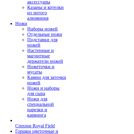
аксессуары
Казаны и котелки
из литого
алюминия
Ножи
Наборы ножей
Отдельные ножи
Подставки для
ножей
Настенные и
магнитные
держатели ножей
Ножеточки и
мусаты
Камни для заточки
ножей
Ножи и наборы
для сыра
Ножи для
специальной
нарезки и
карвинга
Специи Royal Field
Горшки цветочные и