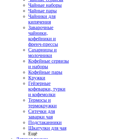
Чайные наборы
Чайные пары
Чайники для
кипячения
Заварочные
чайники,
кофейники и
френч-прессы
Сахарницы и
молочники
Кофейные сервизы
и наборы
Кофейные пары
Кружки
Гейзерные
кофеварки, турки
и кофемолки
Термосы и
термокружки
Ситечки для
заварки чая
Подстаканники
Шкатулки для чая
Ещё