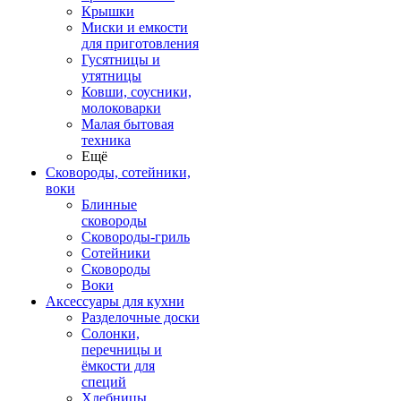
Крышки
Миски и емкости
для приготовления
Гусятницы и
утятницы
Ковши, соусники,
молоковарки
Малая бытовая
техника
Ещё
Сковороды, сотейники,
воки
Блинные
сковороды
Сковороды-гриль
Сотейники
Сковороды
Воки
Аксессуары для кухни
Разделочные доски
Солонки,
перечницы и
ёмкости для
специй
Хлебницы