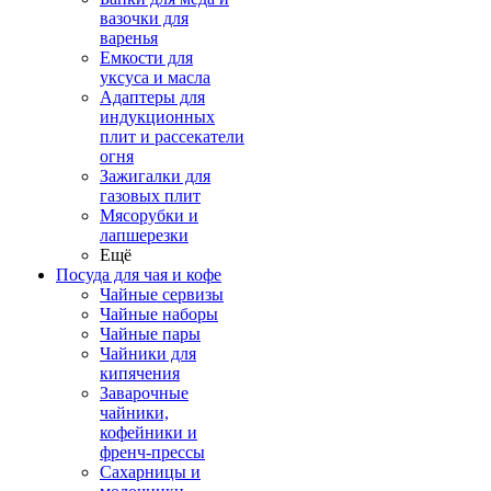
вазочки для
варенья
Емкости для
уксуса и масла
Адаптеры для
индукционных
плит и рассекатели
огня
Зажигалки для
газовых плит
Мясорубки и
лапшерезки
Ещё
Посуда для чая и кофе
Чайные сервизы
Чайные наборы
Чайные пары
Чайники для
кипячения
Заварочные
чайники,
кофейники и
френч-прессы
Сахарницы и