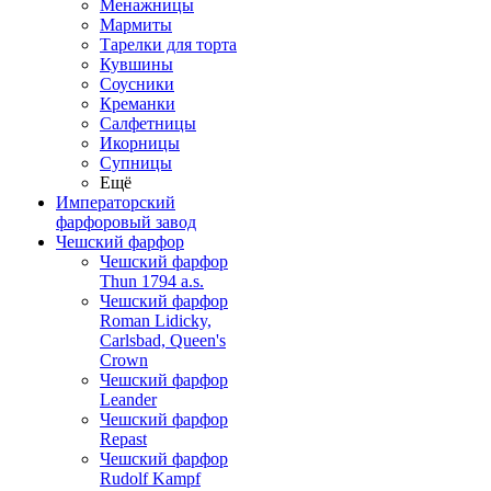
Менажницы
Мармиты
Тарелки для торта
Кувшины
Соусники
Креманки
Салфетницы
Икорницы
Супницы
Ещё
Императорский
фарфоровый завод
Чешский фарфор
Чешский фарфор
Thun 1794 a.s.
Чешский фарфор
Roman Lidicky,
Carlsbad, Queen's
Crown
Чешский фарфор
Leander
Чешский фарфор
Repast
Чешский фарфор
Rudolf Kampf