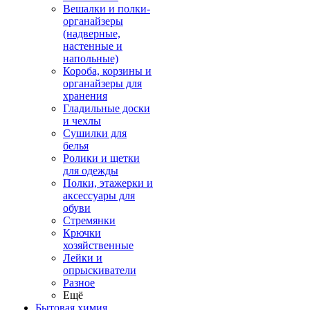
Вешалки и полки-
органайзеры
(надверные,
настенные и
напольные)
Короба, корзины и
органайзеры для
хранения
Гладильные доски
и чехлы
Сушилки для
белья
Ролики и щетки
для одежды
Полки, этажерки и
аксессуары для
обуви
Стремянки
Крючки
хозяйственные
Лейки и
опрыскиватели
Разное
Ещё
Бытовая химия