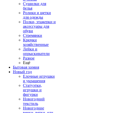
Сушилки для
белья
Ролики и щетки
для одежды
Полки, этажерки и
аксессуары для
обуви
Стремянки
Крючки
хозяйственные
Лейки и
опрыскиватели
Разное
Ещё
Бытовая химия
Новый год
Елочные игрушки
и украшения
Статуэтки,
игрушки и
фигурки
Новогодний
текстиль
Новогодние
венки, ветки, ели