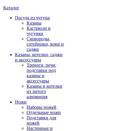
Каталог
Посуда из чугуна
Казаны
Кастрюли и
чугунки
Сковороды,
сотейники, воки и
саджи
Казаны, котелки, саджи
и аксессуары
Треноги, печи,
подставки под
казаны и
аксессуары
Казаны и котелки
из литого
алюминия
Ножи
Наборы ножей
Отдельные ножи
Подставки для
ножей
Настенные и