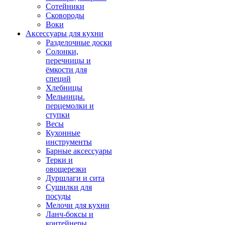
Сотейники
Сковороды
Воки
Аксессуары для кухни
Разделочные доски
Солонки,
перечницы и
ёмкости для
специй
Хлебницы
Мельницы.
перцемолки и
ступки
Весы
Кухонные
инструменты
Барные аксессуары
Терки и
овощерезки
Дуршлаги и сита
Сушилки для
посуды
Мелочи для кухни
Ланч-боксы и
контейнеры