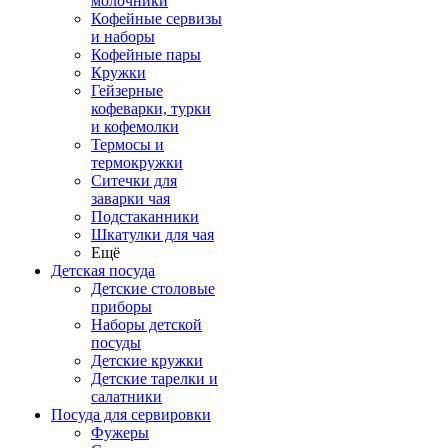
молочники
Кофейные сервизы
и наборы
Кофейные пары
Кружки
Гейзерные
кофеварки, турки
и кофемолки
Термосы и
термокружки
Ситечки для
заварки чая
Подстаканники
Шкатулки для чая
Ещё
Детская посуда
Детские столовые
приборы
Наборы детской
посуды
Детские кружки
Детские тарелки и
салатники
Посуда для сервировки
Фужеры