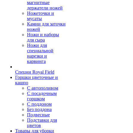
магнитные
держатели ножей
Ножеточки и
мусаты
Камни для заточки
ножей
Ножи и наборы
для сыра
Ножи для
специальной
нарезки и
карвинга
Специи Royal Field
Горшки цветочные и
кашпо
С автополивом
С посадочным
горшком
С поддоном
Без поддона
Подвесные
Подставки для
цветов
Товары для уборки