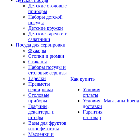
Детская посуда
Детские столовые
приборы
Наборы детской
посуды
Детские кружки
Детские тарелки и
салатники
Посуда для сервировки
Фужеры
Стопки и рюмки
Стаканы
Наборы посуды и
столовые сервизы
Тарелки
Как купить
Предметы
сервировки
Условия
Столовые
оплаты
приборы
Условия
Магазины
Брен
Графины,
доставки
декантеры и
Гарантия
штофы
на товар
Вазы для фруктов
и конфетницы
Масленки и