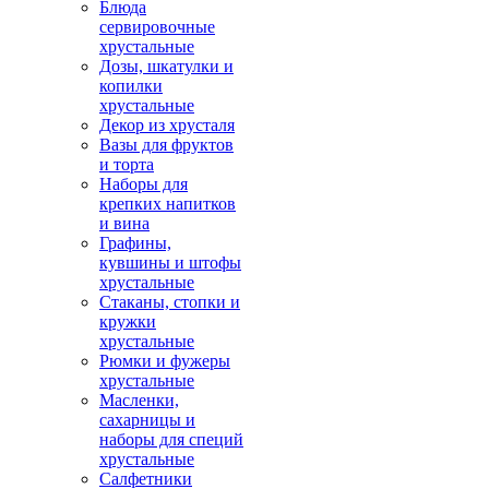
Блюда
сервировочные
хрустальные
Дозы, шкатулки и
копилки
хрустальные
Декор из хрусталя
Вазы для фруктов
и торта
Наборы для
крепких напитков
и вина
Графины,
кувшины и штофы
хрустальные
Стаканы, стопки и
кружки
хрустальные
Рюмки и фужеры
хрустальные
Масленки,
сахарницы и
наборы для специй
хрустальные
Салфетники