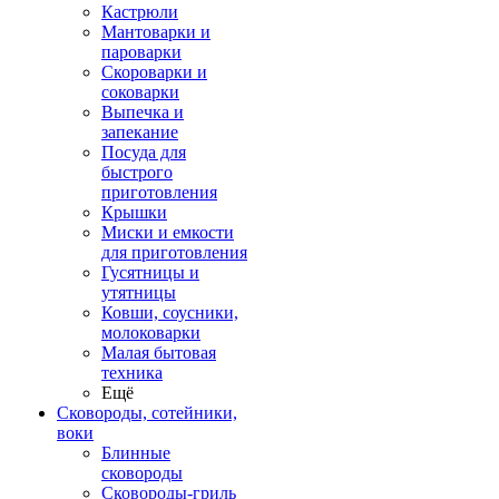
Кастрюли
Мантоварки и
пароварки
Скороварки и
соковарки
Выпечка и
запекание
Посуда для
быстрого
приготовления
Крышки
Миски и емкости
для приготовления
Гусятницы и
утятницы
Ковши, соусники,
молоковарки
Малая бытовая
техника
Ещё
Сковороды, сотейники,
воки
Блинные
сковороды
Сковороды-гриль