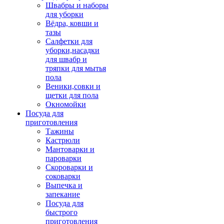
Швабры и наборы
для уборки
Вёдра, ковши и
тазы
Салфетки для
уборки,насадки
для швабр и
тряпки для мытья
пола
Веники,совки и
щетки для пола
Окномойки
Посуда для
приготовления
Тажины
Кастрюли
Мантоварки и
пароварки
Скороварки и
соковарки
Выпечка и
запекание
Посуда для
быстрого
приготовления