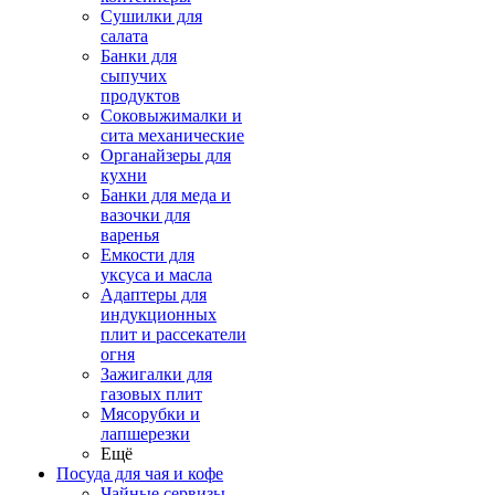
Сушилки для
салата
Банки для
сыпучих
продуктов
Соковыжималки и
сита механические
Органайзеры для
кухни
Банки для меда и
вазочки для
варенья
Емкости для
уксуса и масла
Адаптеры для
индукционных
плит и рассекатели
огня
Зажигалки для
газовых плит
Мясорубки и
лапшерезки
Ещё
Посуда для чая и кофе
Чайные сервизы