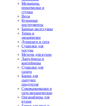
Мельницы.
перцемолки и
ступки
Весы
Кухонные
инструменты
Барные аксессуары
Терки и
овощерезки
Дуршлаги и сита
Сушилки для
посуды
Мелочи для кухни
Ланч-боксы и
контейнеры
Сушилки для
салата
Банки для
сыпучих
продуктов
Соковыжималки и
сита механические
Органайзеры для
кухни
Банки для меда и