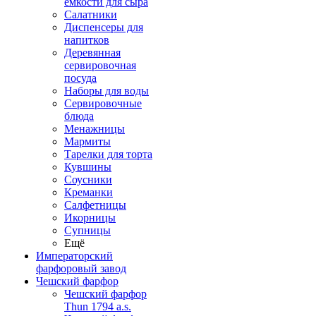
емкости для сыра
Салатники
Диспенсеры для
напитков
Деревянная
сервировочная
посуда
Наборы для воды
Сервировочные
блюда
Менажницы
Мармиты
Тарелки для торта
Кувшины
Соусники
Креманки
Салфетницы
Икорницы
Супницы
Ещё
Императорский
фарфоровый завод
Чешский фарфор
Чешский фарфор
Thun 1794 a.s.