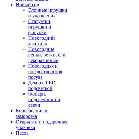
Новый год
Елочные игрушки
и украшения
Статуэтки,
игрушки и
фигурки
Новогодний
текстиль
Новогодние
венки, ветки, ели
декоративные
Новогодняя и
рождественская
посуда
Декор с LED
подсветкой
Фонари,
подсвечники и
свечи
Консервация и
заморозка
Открытки и подарочная
упаковка
Пасха