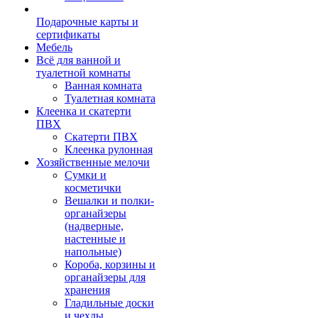
Подарочные карты и
сертификаты
Мебель
Всё для ванной и
туалетной комнаты
Ванная комната
Туалетная комната
Клеенка и скатерти
ПВХ
Скатерти ПВХ
Клеенка рулонная
Хозяйственные мелочи
Сумки и
косметички
Вешалки и полки-
органайзеры
(надверные,
настенные и
напольные)
Короба, корзины и
органайзеры для
хранения
Гладильные доски
и чехлы