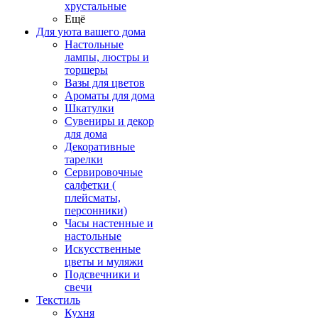
хрустальные
Ещё
Для уюта вашего дома
Настольные
лампы, люстры и
торшеры
Вазы для цветов
Ароматы для дома
Шкатулки
Сувениры и декор
для дома
Декоративные
тарелки
Сервировочные
салфетки (
плейсматы,
персонники)
Часы настенные и
настольные
Искусственные
цветы и муляжи
Подсвечники и
свечи
Текстиль
Кухня