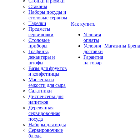
Стопки и рюмки
Стаканы
Наборы посуды и
столовые сервизы
Тарелки
Как купить
Предметы
сервировки
Условия
Столовые
оплаты
приборы
Условия
Магазины
Брен
Графины,
доставки
декантеры и
Гарантия
штофы
на товар
Вазы для фруктов
и конфетницы
Масленки и
емкости для сыра
Салатники
Диспенсеры для
напитков
Деревянная
сервировочная
посуда
Наборы для воды
Сервировочные
блюда