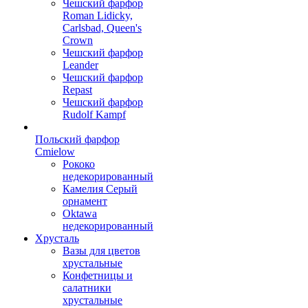
Чешский фарфор
Roman Lidicky,
Carlsbad, Queen's
Crown
Чешский фарфор
Leander
Чешский фарфор
Repast
Чешский фарфор
Rudolf Kampf
Польский фарфор
Сmielow
Рококо
недекорированный
Камелия Серый
орнамент
Oktawa
недекорированный
Хрусталь
Вазы для цветов
хрустальные
Конфетницы и
салатники
хрустальные