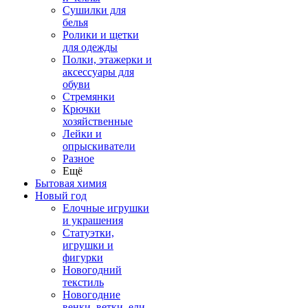
Сушилки для
белья
Ролики и щетки
для одежды
Полки, этажерки и
аксессуары для
обуви
Стремянки
Крючки
хозяйственные
Лейки и
опрыскиватели
Разное
Ещё
Бытовая химия
Новый год
Елочные игрушки
и украшения
Статуэтки,
игрушки и
фигурки
Новогодний
текстиль
Новогодние
венки, ветки, ели