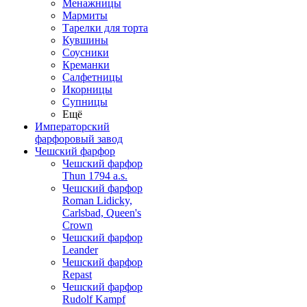
Менажницы
Мармиты
Тарелки для торта
Кувшины
Соусники
Креманки
Салфетницы
Икорницы
Супницы
Ещё
Императорский
фарфоровый завод
Чешский фарфор
Чешский фарфор
Thun 1794 a.s.
Чешский фарфор
Roman Lidicky,
Carlsbad, Queen's
Crown
Чешский фарфор
Leander
Чешский фарфор
Repast
Чешский фарфор
Rudolf Kampf