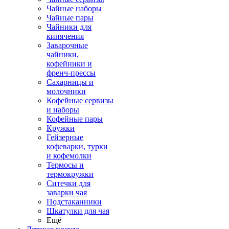
Чайные наборы
Чайные пары
Чайники для
кипячения
Заварочные
чайники,
кофейники и
френч-прессы
Сахарницы и
молочники
Кофейные сервизы
и наборы
Кофейные пары
Кружки
Гейзерные
кофеварки, турки
и кофемолки
Термосы и
термокружки
Ситечки для
заварки чая
Подстаканники
Шкатулки для чая
Ещё