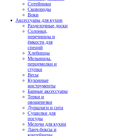
Сотейники
Сковороды
Воки
Аксессуары для кухни
Разделочные доски
Солонки,
перечницы и
ёмкости для
специй
Хлебницы
Мельницы.
перцемолки и
ступки
Весы
Кухонные
инструменты
Барные аксессуары
Терки и
овощерезки
Дуршлаги и сита
Сушилки для
посуды
Мелочи для кухни
Ланч-боксы и
контейнеры