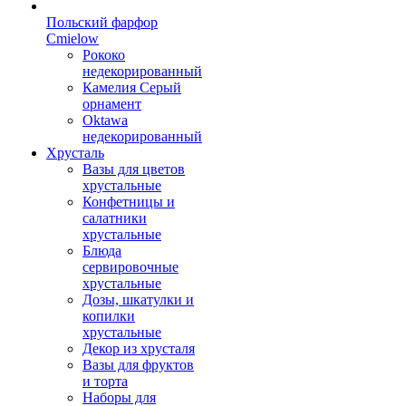
Польский фарфор
Сmielow
Рококо
недекорированный
Камелия Серый
орнамент
Oktawa
недекорированный
Хрусталь
Вазы для цветов
хрустальные
Конфетницы и
салатники
хрустальные
Блюда
сервировочные
хрустальные
Дозы, шкатулки и
копилки
хрустальные
Декор из хрусталя
Вазы для фруктов
и торта
Наборы для