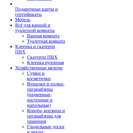
Подарочные карты и
сертификаты
Мебель
Всё для ванной и
туалетной комнаты
Ванная комната
Туалетная комната
Клеенка и скатерти
ПВХ
Скатерти ПВХ
Клеенка рулонная
Хозяйственные мелочи
Сумки и
косметички
Вешалки и полки-
органайзеры
(надверные,
настенные и
напольные)
Короба, корзины и
органайзеры для
хранения
Гладильные доски
и чехлы