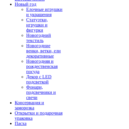
Новый год
Елочные игрушки
и украшения
Статуэтки,
игрушки и
фигурки
Новогодний
текстиль
Новогодние
венки, ветки, ели
декоративные
Новогодняя и
рождественская
посуда
Декор с LED
подсветкой
Фонари,
подсвечники и
свечи
Консервация и
заморозка
Открытки и подарочная
упаковка
Пасха