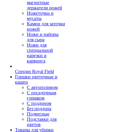
магнитные
держатели ножей
Ножеточки и
мусаты
Камни для заточки
ножей
Ножи и наборы
для сыра
Ножи для
специальной
нарезки и
карвинга
Специи Royal Field
Горшки цветочные и
кашпо
С автополивом
С посадочным
горшком
С поддоном
Без поддона
Подвесные
Подставки для
цветов
Товары для уборки