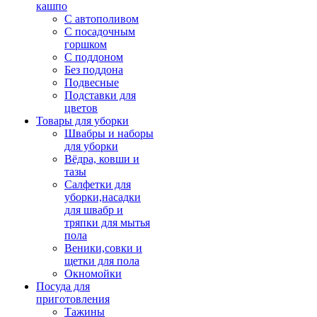
кашпо
С автополивом
С посадочным
горшком
С поддоном
Без поддона
Подвесные
Подставки для
цветов
Товары для уборки
Швабры и наборы
для уборки
Вёдра, ковши и
тазы
Салфетки для
уборки,насадки
для швабр и
тряпки для мытья
пола
Веники,совки и
щетки для пола
Окномойки
Посуда для
приготовления
Тажины