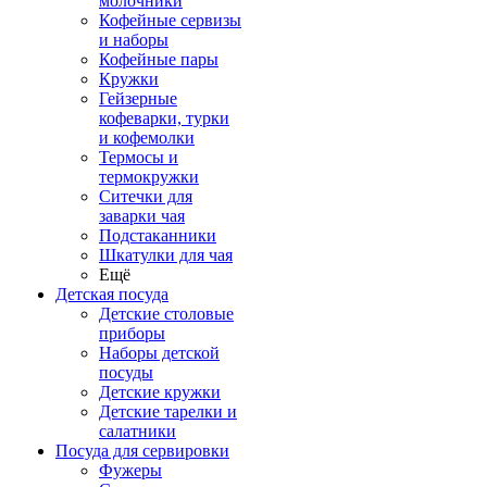
молочники
Кофейные сервизы
и наборы
Кофейные пары
Кружки
Гейзерные
кофеварки, турки
и кофемолки
Термосы и
термокружки
Ситечки для
заварки чая
Подстаканники
Шкатулки для чая
Ещё
Детская посуда
Детские столовые
приборы
Наборы детской
посуды
Детские кружки
Детские тарелки и
салатники
Посуда для сервировки
Фужеры