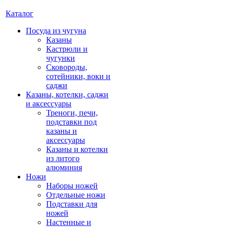
Каталог
Посуда из чугуна
Казаны
Кастрюли и
чугунки
Сковороды,
сотейники, воки и
саджи
Казаны, котелки, саджи
и аксессуары
Треноги, печи,
подставки под
казаны и
аксессуары
Казаны и котелки
из литого
алюминия
Ножи
Наборы ножей
Отдельные ножи
Подставки для
ножей
Настенные и