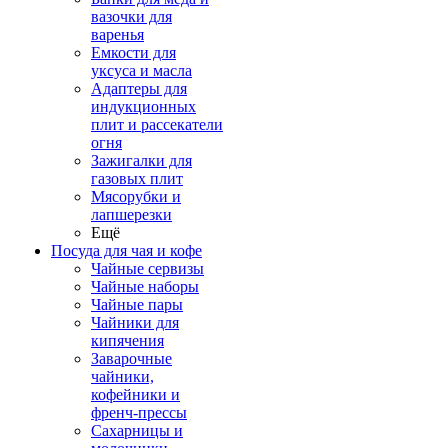
вазочки для
варенья
Емкости для
уксуса и масла
Адаптеры для
индукционных
плит и рассекатели
огня
Зажигалки для
газовых плит
Мясорубки и
лапшерезки
Ещё
Посуда для чая и кофе
Чайные сервизы
Чайные наборы
Чайные пары
Чайники для
кипячения
Заварочные
чайники,
кофейники и
френч-прессы
Сахарницы и