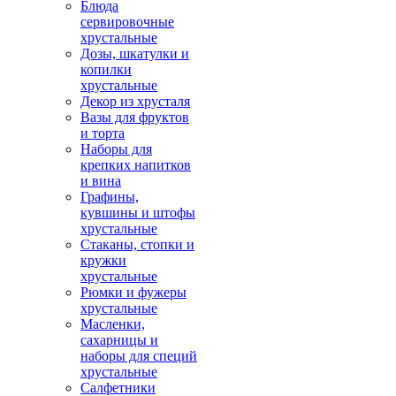
Блюда
сервировочные
хрустальные
Дозы, шкатулки и
копилки
хрустальные
Декор из хрусталя
Вазы для фруктов
и торта
Наборы для
крепких напитков
и вина
Графины,
кувшины и штофы
хрустальные
Стаканы, стопки и
кружки
хрустальные
Рюмки и фужеры
хрустальные
Масленки,
сахарницы и
наборы для специй
хрустальные
Салфетники