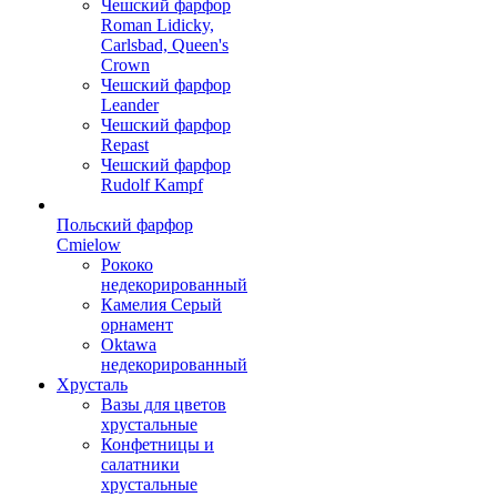
Чешский фарфор
Roman Lidicky,
Carlsbad, Queen's
Crown
Чешский фарфор
Leander
Чешский фарфор
Repast
Чешский фарфор
Rudolf Kampf
Польский фарфор
Сmielow
Рококо
недекорированный
Камелия Серый
орнамент
Oktawa
недекорированный
Хрусталь
Вазы для цветов
хрустальные
Конфетницы и
салатники
хрустальные