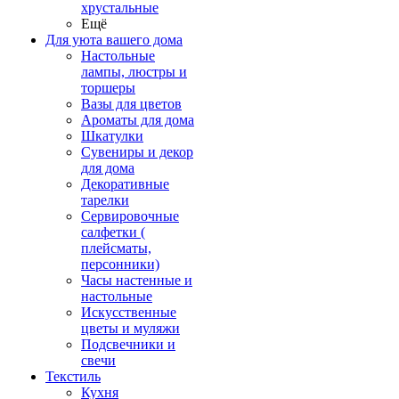
хрустальные
Ещё
Для уюта вашего дома
Настольные
лампы, люстры и
торшеры
Вазы для цветов
Ароматы для дома
Шкатулки
Сувениры и декор
для дома
Декоративные
тарелки
Сервировочные
салфетки (
плейсматы,
персонники)
Часы настенные и
настольные
Искусственные
цветы и муляжи
Подсвечники и
свечи
Текстиль
Кухня