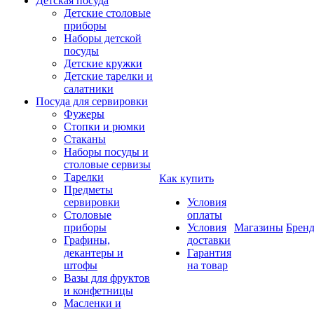
Детская посуда
Детские столовые
приборы
Наборы детской
посуды
Детские кружки
Детские тарелки и
салатники
Посуда для сервировки
Фужеры
Стопки и рюмки
Стаканы
Наборы посуды и
столовые сервизы
Тарелки
Как купить
Предметы
сервировки
Условия
Столовые
оплаты
приборы
Условия
Магазины
Брен
Графины,
доставки
декантеры и
Гарантия
штофы
на товар
Вазы для фруктов
и конфетницы
Масленки и