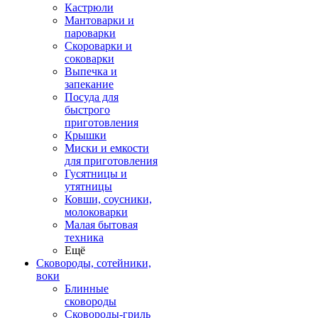
Кастрюли
Мантоварки и
пароварки
Скороварки и
соковарки
Выпечка и
запекание
Посуда для
быстрого
приготовления
Крышки
Миски и емкости
для приготовления
Гусятницы и
утятницы
Ковши, соусники,
молоковарки
Малая бытовая
техника
Ещё
Сковороды, сотейники,
воки
Блинные
сковороды
Сковороды-гриль