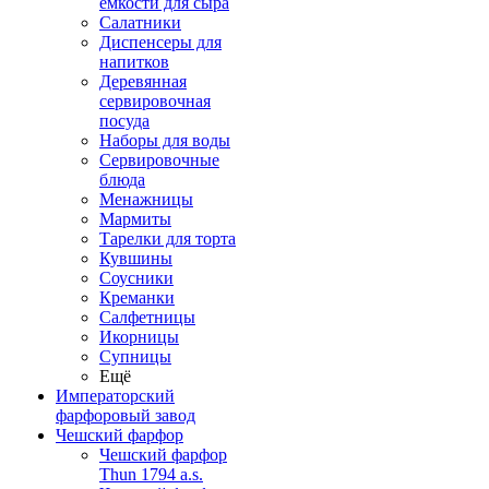
емкости для сыра
Салатники
Диспенсеры для
напитков
Деревянная
сервировочная
посуда
Наборы для воды
Сервировочные
блюда
Менажницы
Мармиты
Тарелки для торта
Кувшины
Соусники
Креманки
Салфетницы
Икорницы
Супницы
Ещё
Императорский
фарфоровый завод
Чешский фарфор
Чешский фарфор
Thun 1794 a.s.