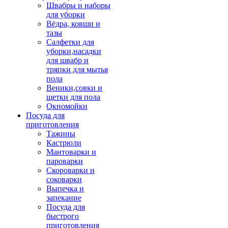
Швабры и наборы
для уборки
Вёдра, ковши и
тазы
Салфетки для
уборки,насадки
для швабр и
тряпки для мытья
пола
Веники,совки и
щетки для пола
Окномойки
Посуда для
приготовления
Тажины
Кастрюли
Мантоварки и
пароварки
Скороварки и
соковарки
Выпечка и
запекание
Посуда для
быстрого
приготовления