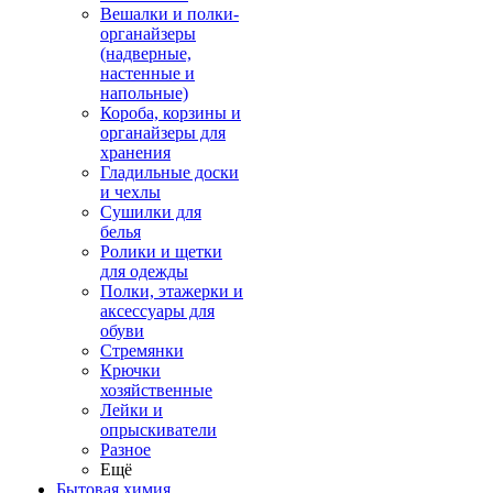
Вешалки и полки-
органайзеры
(надверные,
настенные и
напольные)
Короба, корзины и
органайзеры для
хранения
Гладильные доски
и чехлы
Сушилки для
белья
Ролики и щетки
для одежды
Полки, этажерки и
аксессуары для
обуви
Стремянки
Крючки
хозяйственные
Лейки и
опрыскиватели
Разное
Ещё
Бытовая химия