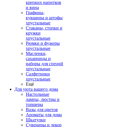
крепких напитков
и вина
Графины,
кувшины и штофы
хрустальные
Стаканы, стопки и
кружки
хрустальные
Рюмки и фужеры
хрустальные
Масленки,
сахарницы и
наборы для специй
хрустальные
Салфетники
хрустальные
Ещё
Для уюта вашего дома
Настольные
лампы, люстры и
торшеры
Вазы для цветов
Ароматы для дома
Шкатулки
Сувениры и декор