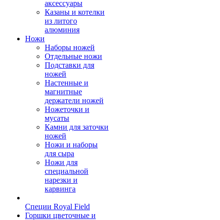
аксессуары
Казаны и котелки
из литого
алюминия
Ножи
Наборы ножей
Отдельные ножи
Подставки для
ножей
Настенные и
магнитные
держатели ножей
Ножеточки и
мусаты
Камни для заточки
ножей
Ножи и наборы
для сыра
Ножи для
специальной
нарезки и
карвинга
Специи Royal Field
Горшки цветочные и