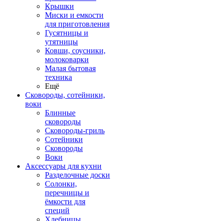
Крышки
Миски и емкости
для приготовления
Гусятницы и
утятницы
Ковши, соусники,
молоковарки
Малая бытовая
техника
Ещё
Сковороды, сотейники,
воки
Блинные
сковороды
Сковороды-гриль
Сотейники
Сковороды
Воки
Аксессуары для кухни
Разделочные доски
Солонки,
перечницы и
ёмкости для
специй
Хлебницы