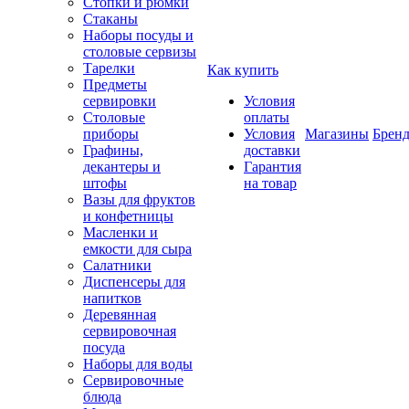
Стопки и рюмки
Стаканы
Наборы посуды и
столовые сервизы
Тарелки
Как купить
Предметы
сервировки
Условия
Столовые
оплаты
приборы
Условия
Магазины
Брен
Графины,
доставки
декантеры и
Гарантия
штофы
на товар
Вазы для фруктов
и конфетницы
Масленки и
емкости для сыра
Салатники
Диспенсеры для
напитков
Деревянная
сервировочная
посуда
Наборы для воды
Сервировочные
блюда