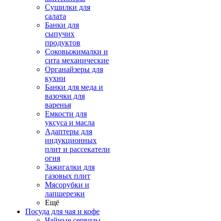
Сушилки для
салата
Банки для
сыпучих
продуктов
Соковыжималки и
сита механические
Органайзеры для
кухни
Банки для меда и
вазочки для
варенья
Емкости для
уксуса и масла
Адаптеры для
индукционных
плит и рассекатели
огня
Зажигалки для
газовых плит
Мясорубки и
лапшерезки
Ещё
Посуда для чая и кофе
Чайные сервизы