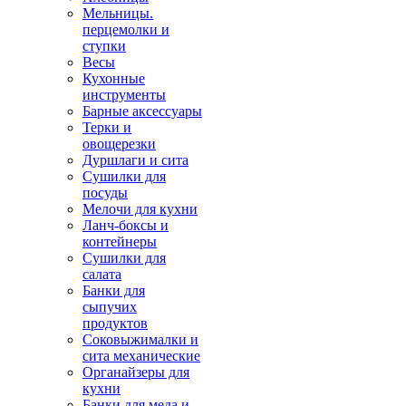
Мельницы.
перцемолки и
ступки
Весы
Кухонные
инструменты
Барные аксессуары
Терки и
овощерезки
Дуршлаги и сита
Сушилки для
посуды
Мелочи для кухни
Ланч-боксы и
контейнеры
Сушилки для
салата
Банки для
сыпучих
продуктов
Соковыжималки и
сита механические
Органайзеры для
кухни
Банки для меда и