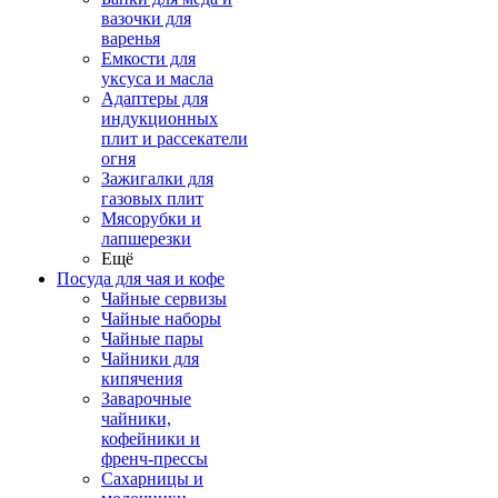
вазочки для
варенья
Емкости для
уксуса и масла
Адаптеры для
индукционных
плит и рассекатели
огня
Зажигалки для
газовых плит
Мясорубки и
лапшерезки
Ещё
Посуда для чая и кофе
Чайные сервизы
Чайные наборы
Чайные пары
Чайники для
кипячения
Заварочные
чайники,
кофейники и
френч-прессы
Сахарницы и