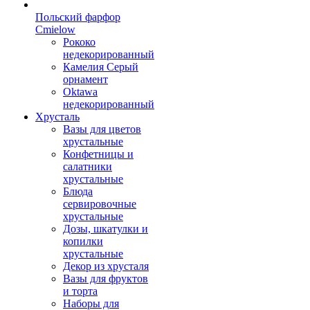
Польский фарфор
Сmielow
Рококо
недекорированный
Камелия Серый
орнамент
Oktawa
недекорированный
Хрусталь
Вазы для цветов
хрустальные
Конфетницы и
салатники
хрустальные
Блюда
сервировочные
хрустальные
Дозы, шкатулки и
копилки
хрустальные
Декор из хрусталя
Вазы для фруктов
и торта
Наборы для