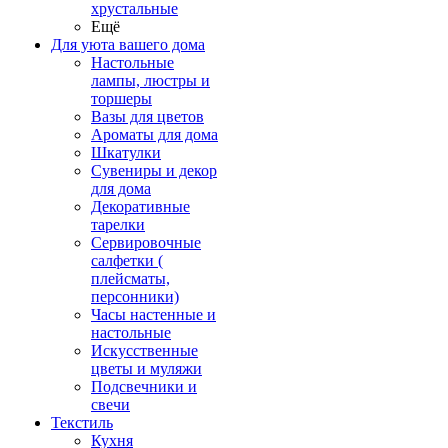
хрустальные
Ещё
Для уюта вашего дома
Настольные
лампы, люстры и
торшеры
Вазы для цветов
Ароматы для дома
Шкатулки
Сувениры и декор
для дома
Декоративные
тарелки
Сервировочные
салфетки (
плейсматы,
персонники)
Часы настенные и
настольные
Искусственные
цветы и муляжи
Подсвечники и
свечи
Текстиль
Кухня