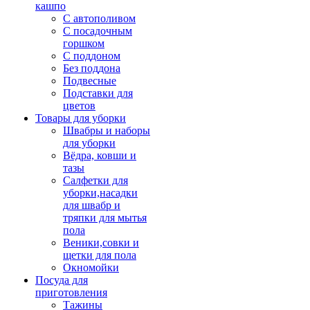
кашпо
С автополивом
С посадочным
горшком
С поддоном
Без поддона
Подвесные
Подставки для
цветов
Товары для уборки
Швабры и наборы
для уборки
Вёдра, ковши и
тазы
Салфетки для
уборки,насадки
для швабр и
тряпки для мытья
пола
Веники,совки и
щетки для пола
Окномойки
Посуда для
приготовления
Тажины