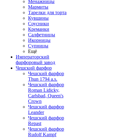
Менажницы
Мармиты
Тарелки для торта
Кувшины
Соусники
Креманки
Салфетницы
Икорницы
Супницы
Ещё
Императорский
фарфоровый завод
Чешский фарфор
Чешский фарфор
Thun 1794 a.s.
Чешский фарфор
Roman Lidicky,
Carlsbad, Queen's
Crown
Чешский фарфор
Leander
Чешский фарфор
Repast
Чешский фарфор
Rudolf Kampf