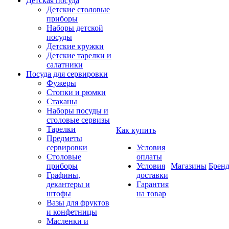
Детская посуда
Детские столовые
приборы
Наборы детской
посуды
Детские кружки
Детские тарелки и
салатники
Посуда для сервировки
Фужеры
Стопки и рюмки
Стаканы
Наборы посуды и
столовые сервизы
Тарелки
Как купить
Предметы
сервировки
Условия
Столовые
оплаты
приборы
Условия
Магазины
Брен
Графины,
доставки
декантеры и
Гарантия
штофы
на товар
Вазы для фруктов
и конфетницы
Масленки и