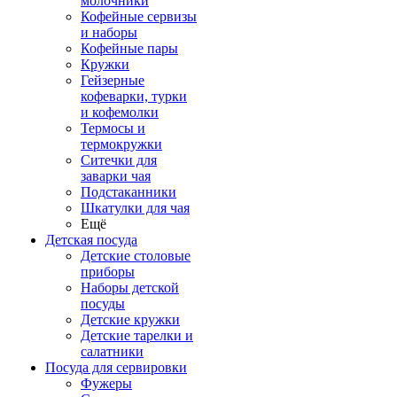
молочники
Кофейные сервизы
и наборы
Кофейные пары
Кружки
Гейзерные
кофеварки, турки
и кофемолки
Термосы и
термокружки
Ситечки для
заварки чая
Подстаканники
Шкатулки для чая
Ещё
Детская посуда
Детские столовые
приборы
Наборы детской
посуды
Детские кружки
Детские тарелки и
салатники
Посуда для сервировки
Фужеры