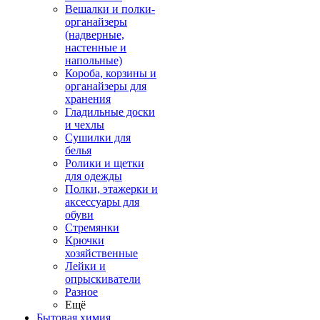
Вешалки и полки-
органайзеры
(надверные,
настенные и
напольные)
Короба, корзины и
органайзеры для
хранения
Гладильные доски
и чехлы
Сушилки для
белья
Ролики и щетки
для одежды
Полки, этажерки и
аксессуары для
обуви
Стремянки
Крючки
хозяйственные
Лейки и
опрыскиватели
Разное
Ещё
Бытовая химия