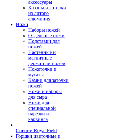
аксессуары
Казаны и котелки
из литого
алюминия
Ножи
Наборы ножей
Отдельные ножи
Подставки для
ножей
Настенные и
магнитные
держатели ножей
Ножеточки и
мусаты
Камни для заточки
ножей
Ножи и наборы
для сыра
Ножи для
специальной
нарезки и
карвинга
Специи Royal Field
Горшки цветочные и