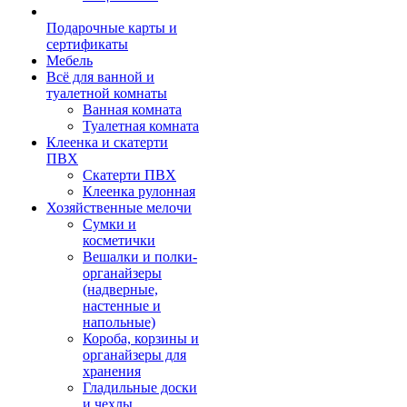
Подарочные карты и
сертификаты
Мебель
Всё для ванной и
туалетной комнаты
Ванная комната
Туалетная комната
Клеенка и скатерти
ПВХ
Скатерти ПВХ
Клеенка рулонная
Хозяйственные мелочи
Сумки и
косметички
Вешалки и полки-
органайзеры
(надверные,
настенные и
напольные)
Короба, корзины и
органайзеры для
хранения
Гладильные доски
и чехлы