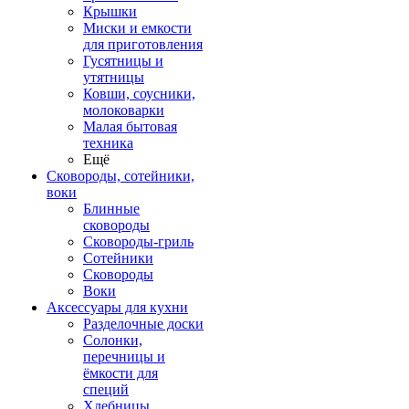
Крышки
Миски и емкости
для приготовления
Гусятницы и
утятницы
Ковши, соусники,
молоковарки
Малая бытовая
техника
Ещё
Сковороды, сотейники,
воки
Блинные
сковороды
Сковороды-гриль
Сотейники
Сковороды
Воки
Аксессуары для кухни
Разделочные доски
Солонки,
перечницы и
ёмкости для
специй
Хлебницы