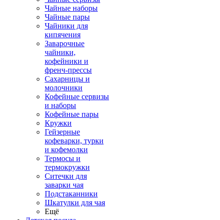
Чайные наборы
Чайные пары
Чайники для
кипячения
Заварочные
чайники,
кофейники и
френч-прессы
Сахарницы и
молочники
Кофейные сервизы
и наборы
Кофейные пары
Кружки
Гейзерные
кофеварки, турки
и кофемолки
Термосы и
термокружки
Ситечки для
заварки чая
Подстаканники
Шкатулки для чая
Ещё