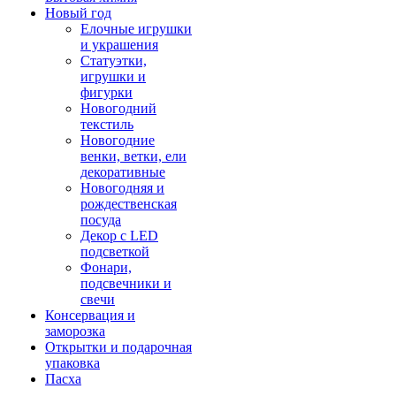
Новый год
Елочные игрушки
и украшения
Статуэтки,
игрушки и
фигурки
Новогодний
текстиль
Новогодние
венки, ветки, ели
декоративные
Новогодняя и
рождественская
посуда
Декор с LED
подсветкой
Фонари,
подсвечники и
свечи
Консервация и
заморозка
Открытки и подарочная
упаковка
Пасха