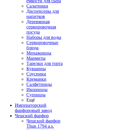
емкости для сыра
Салатники
Диспенсеры для
напитков
Деревянная
сервировочная
посуда
Наборы для воды
Сервировочные
блюда
Менажницы
Мармиты
Тарелки для торта
Кувшины
Соусники
Креманки
Салфетницы
Икорницы
Супницы
Ещё
Императорский
фарфоровый завод
Чешский фарфор
Чешский фарфор
Thun 1794 a.s.