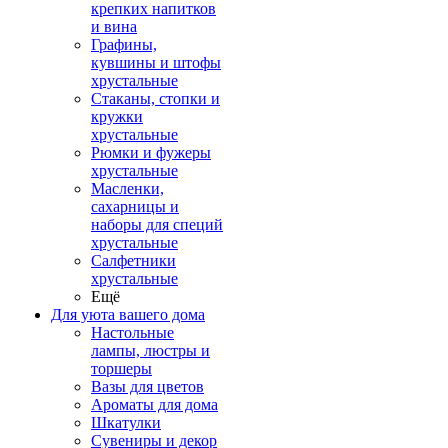
крепких напитков
и вина
Графины,
кувшины и штофы
хрустальные
Стаканы, стопки и
кружки
хрустальные
Рюмки и фужеры
хрустальные
Масленки,
сахарницы и
наборы для специй
хрустальные
Салфетники
хрустальные
Ещё
Для уюта вашего дома
Настольные
лампы, люстры и
торшеры
Вазы для цветов
Ароматы для дома
Шкатулки
Сувениры и декор