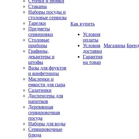
Стопки и рюмки
Стаканы
Наборы посуды и
столовые сервизы
Тарелки
Как купить
Предметы
сервировки
Условия
Столовые
оплаты
приборы
Условия
Магазины
Брен
Графины,
доставки
декантеры и
Гарантия
штофы
на товар
Вазы для фруктов
и конфетницы
Масленки и
емкости для сыра
Салатники
Диспенсеры для
напитков
Деревянная
сервировочная
посуда
Наборы для воды
Сервировочные
блюда