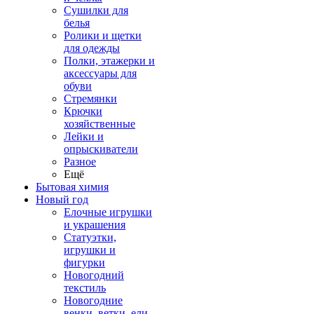
Сушилки для
белья
Ролики и щетки
для одежды
Полки, этажерки и
аксессуары для
обуви
Стремянки
Крючки
хозяйственные
Лейки и
опрыскиватели
Разное
Ещё
Бытовая химия
Новый год
Елочные игрушки
и украшения
Статуэтки,
игрушки и
фигурки
Новогодний
текстиль
Новогодние
венки, ветки, ели