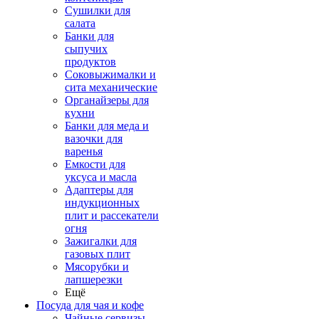
Сушилки для
салата
Банки для
сыпучих
продуктов
Соковыжималки и
сита механические
Органайзеры для
кухни
Банки для меда и
вазочки для
варенья
Емкости для
уксуса и масла
Адаптеры для
индукционных
плит и рассекатели
огня
Зажигалки для
газовых плит
Мясорубки и
лапшерезки
Ещё
Посуда для чая и кофе
Чайные сервизы