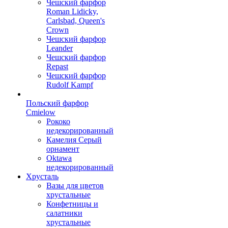
Чешский фарфор
Roman Lidicky,
Carlsbad, Queen's
Crown
Чешский фарфор
Leander
Чешский фарфор
Repast
Чешский фарфор
Rudolf Kampf
Польский фарфор
Сmielow
Рококо
недекорированный
Камелия Серый
орнамент
Oktawa
недекорированный
Хрусталь
Вазы для цветов
хрустальные
Конфетницы и
салатники
хрустальные