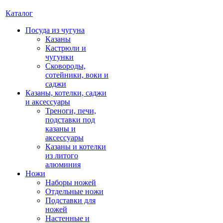
Каталог
Посуда из чугуна
Казаны
Кастрюли и
чугунки
Сковороды,
сотейники, воки и
саджи
Казаны, котелки, саджи
и аксессуары
Треноги, печи,
подставки под
казаны и
аксессуары
Казаны и котелки
из литого
алюминия
Ножи
Наборы ножей
Отдельные ножи
Подставки для
ножей
Настенные и