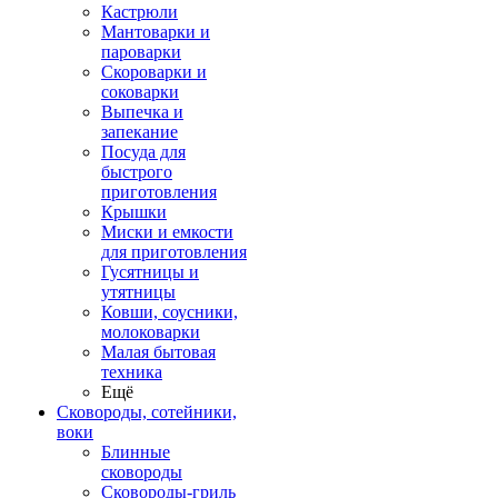
Кастрюли
Мантоварки и
пароварки
Скороварки и
соковарки
Выпечка и
запекание
Посуда для
быстрого
приготовления
Крышки
Миски и емкости
для приготовления
Гусятницы и
утятницы
Ковши, соусники,
молоковарки
Малая бытовая
техника
Ещё
Сковороды, сотейники,
воки
Блинные
сковороды
Сковороды-гриль