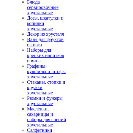
Блюда
сервировочные
хрустальные
Дозы, шкатулки и
копилки
хрустальные
Декор из хрусталя
Вазы для фруктов
и торта
Наборы для
крепких напитков
и вина
Графины,
кувшины и штофы
хрустальные
Стаканы, стопки и
кружки
хрустальные
Рюмки и фужеры
хрустальные
Масленки,
сахарницы и
наборы для специй
хрустальные
Салфетники