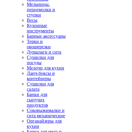
Мельницы.
перцемолки и
ступки
Весы
Кухонные
инструменты
Барные аксессуары
Терки и
овощерезки
Дуршлаги и сита
Сушилки для
посуды
Мелочи для кухни
Ланч-боксы и
контейнеры
Сушилки для
салата
Банки для
сыпучих
продуктов
Соковыжималки и
сита механические
Органайзеры для
кухни
Банки для меда и