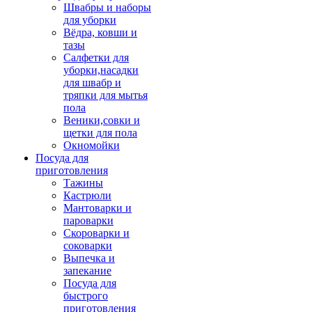
Швабры и наборы
для уборки
Вёдра, ковши и
тазы
Салфетки для
уборки,насадки
для швабр и
тряпки для мытья
пола
Веники,совки и
щетки для пола
Окномойки
Посуда для
приготовления
Тажины
Кастрюли
Мантоварки и
пароварки
Скороварки и
соковарки
Выпечка и
запекание
Посуда для
быстрого
приготовления