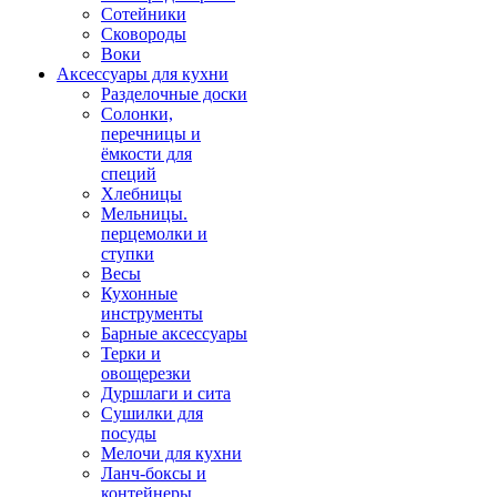
Сотейники
Сковороды
Воки
Аксессуары для кухни
Разделочные доски
Солонки,
перечницы и
ёмкости для
специй
Хлебницы
Мельницы.
перцемолки и
ступки
Весы
Кухонные
инструменты
Барные аксессуары
Терки и
овощерезки
Дуршлаги и сита
Сушилки для
посуды
Мелочи для кухни
Ланч-боксы и
контейнеры