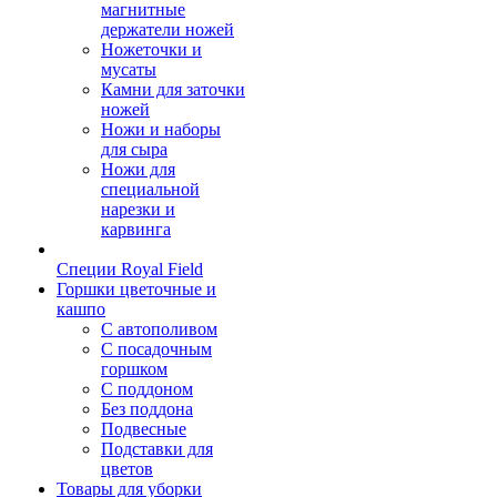
магнитные
держатели ножей
Ножеточки и
мусаты
Камни для заточки
ножей
Ножи и наборы
для сыра
Ножи для
специальной
нарезки и
карвинга
Специи Royal Field
Горшки цветочные и
кашпо
С автополивом
С посадочным
горшком
С поддоном
Без поддона
Подвесные
Подставки для
цветов
Товары для уборки