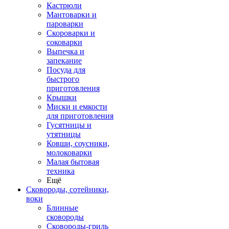
Кастрюли
Мантоварки и
пароварки
Скороварки и
соковарки
Выпечка и
запекание
Посуда для
быстрого
приготовления
Крышки
Миски и емкости
для приготовления
Гусятницы и
утятницы
Ковши, соусники,
молоковарки
Малая бытовая
техника
Ещё
Сковороды, сотейники,
воки
Блинные
сковороды
Сковороды-гриль