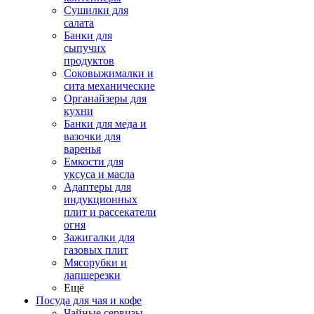
Сушилки для
салата
Банки для
сыпучих
продуктов
Соковыжималки и
сита механические
Органайзеры для
кухни
Банки для меда и
вазочки для
варенья
Емкости для
уксуса и масла
Адаптеры для
индукционных
плит и рассекатели
огня
Зажигалки для
газовых плит
Мясорубки и
лапшерезки
Ещё
Посуда для чая и кофе
Чайные сервизы