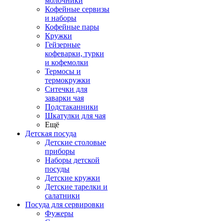
молочники
Кофейные сервизы
и наборы
Кофейные пары
Кружки
Гейзерные
кофеварки, турки
и кофемолки
Термосы и
термокружки
Ситечки для
заварки чая
Подстаканники
Шкатулки для чая
Ещё
Детская посуда
Детские столовые
приборы
Наборы детской
посуды
Детские кружки
Детские тарелки и
салатники
Посуда для сервировки
Фужеры