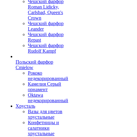
Чешский фарфор
Roman Lidicky,
Carlsbad, Queen's
Crown
Чешский фарфор
Leander
Чешский фарфор
Repast
Чешский фарфор
Rudolf Kampf
Польский фарфор
Сmielow
Рококо
недекорированный
Камелия Серый
орнамент
Oktawa
недекорированный
Хрусталь
Вазы для цветов
хрустальные
Конфетницы и
салатники
хрустальные