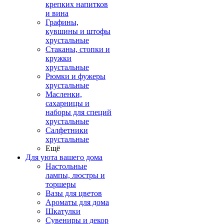
крепких напитков
и вина
Графины,
кувшины и штофы
хрустальные
Стаканы, стопки и
кружки
хрустальные
Рюмки и фужеры
хрустальные
Масленки,
сахарницы и
наборы для специй
хрустальные
Салфетники
хрустальные
Ещё
Для уюта вашего дома
Настольные
лампы, люстры и
торшеры
Вазы для цветов
Ароматы для дома
Шкатулки
Сувениры и декор