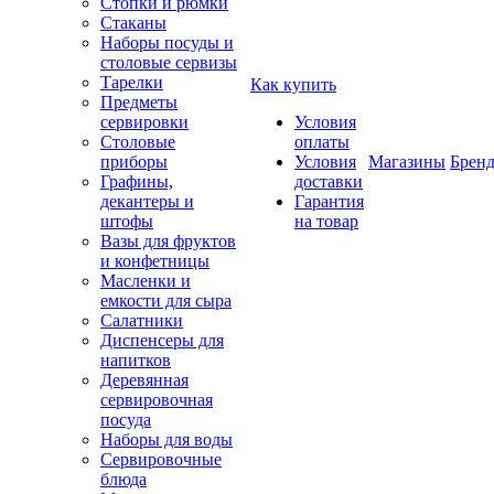
Стопки и рюмки
Стаканы
Наборы посуды и
столовые сервизы
Тарелки
Как купить
Предметы
сервировки
Условия
Столовые
оплаты
приборы
Условия
Магазины
Брен
Графины,
доставки
декантеры и
Гарантия
штофы
на товар
Вазы для фруктов
и конфетницы
Масленки и
емкости для сыра
Салатники
Диспенсеры для
напитков
Деревянная
сервировочная
посуда
Наборы для воды
Сервировочные
блюда