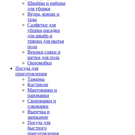
Швабры и наборы
для уборки
Вёдра, ковши и
тазы
Салфетки для
уборки,насадки
для швабр и
тряпки для мытья
пола
Веники,совки и
щетки для пола
Окномойки
Посуда для
приготовления
Тажины
Кастрюли
Мантоварки и
пароварки
Скороварки и
соковарки
Выпечка и
запекание
Посуда для
быстрого
приготовления