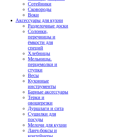
Сотейники
Сковороды
Воки
Аксессуары для кухни
Разделочные доски
Солонки,
перечницы и
ёмкости для
специй
Хлебницы
Мельницы.
перцемолки и
ступки
Весы
Кухонные
инструменты
Барные аксессуары
Терки и
овощерезки
Дуршлаги и сита
Сушилки для
посуды
Мелочи для кухни
Ланч-боксы и
контейнеры