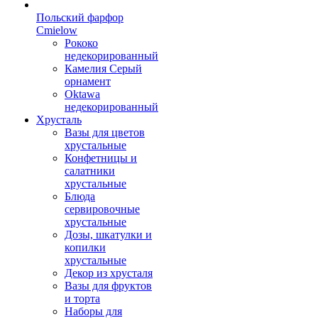
Польский фарфор
Сmielow
Рококо
недекорированный
Камелия Серый
орнамент
Oktawa
недекорированный
Хрусталь
Вазы для цветов
хрустальные
Конфетницы и
салатники
хрустальные
Блюда
сервировочные
хрустальные
Дозы, шкатулки и
копилки
хрустальные
Декор из хрусталя
Вазы для фруктов
и торта
Наборы для