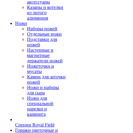
аксессуары
Казаны и котелки
из литого
алюминия
Ножи
Наборы ножей
Отдельные ножи
Подставки для
ножей
Настенные и
магнитные
держатели ножей
Ножеточки и
мусаты
Камни для заточки
ножей
Ножи и наборы
для сыра
Ножи для
специальной
нарезки и
карвинга
Специи Royal Field
Горшки цветочные и