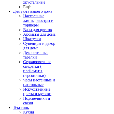
хрустальные
Ещё
Для уюта вашего дома
Настольные
лампы, люстры и
торшеры
Вазы для цветов
Ароматы для дома
Шкатулки
Сувениры и декор
для дома
Декоративные
тарелки
Сервировочные
салфетки (
плейсматы,
персонники)
Часы настенные и
настольные
Искусственные
цветы и муляжи
Подсвечники и
свечи
Текстиль
Кухня