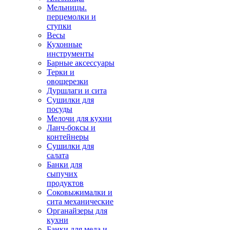
Мельницы.
перцемолки и
ступки
Весы
Кухонные
инструменты
Барные аксессуары
Терки и
овощерезки
Дуршлаги и сита
Сушилки для
посуды
Мелочи для кухни
Ланч-боксы и
контейнеры
Сушилки для
салата
Банки для
сыпучих
продуктов
Соковыжималки и
сита механические
Органайзеры для
кухни
Банки для меда и