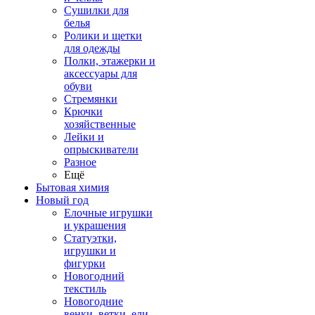
Сушилки для
белья
Ролики и щетки
для одежды
Полки, этажерки и
аксессуары для
обуви
Стремянки
Крючки
хозяйственные
Лейки и
опрыскиватели
Разное
Ещё
Бытовая химия
Новый год
Елочные игрушки
и украшения
Статуэтки,
игрушки и
фигурки
Новогодний
текстиль
Новогодние
венки, ветки, ели