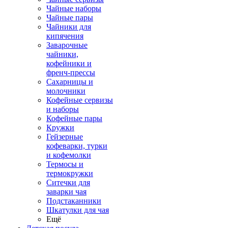
Чайные наборы
Чайные пары
Чайники для
кипячения
Заварочные
чайники,
кофейники и
френч-прессы
Сахарницы и
молочники
Кофейные сервизы
и наборы
Кофейные пары
Кружки
Гейзерные
кофеварки, турки
и кофемолки
Термосы и
термокружки
Ситечки для
заварки чая
Подстаканники
Шкатулки для чая
Ещё