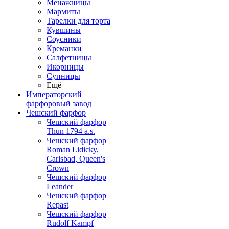
Менажницы
Мармиты
Тарелки для торта
Кувшины
Соусники
Креманки
Салфетницы
Икорницы
Супницы
Ещё
Императорский
фарфоровый завод
Чешский фарфор
Чешский фарфор
Thun 1794 a.s.
Чешский фарфор
Roman Lidicky,
Carlsbad, Queen's
Crown
Чешский фарфор
Leander
Чешский фарфор
Repast
Чешский фарфор
Rudolf Kampf