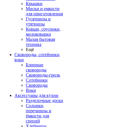
Крышки
Миски и емкости
для приготовления
Гусятницы и
утятницы
Ковши, соусники,
молоковарки
Малая бытовая
техника
Ещё
Сковороды, сотейники,
воки
Блинные
сковороды
Сковороды-гриль
Сотейники
Сковороды
Воки
Аксессуары для кухни
Разделочные доски
Солонки,
перечницы и
ёмкости для
специй
Хлебницы