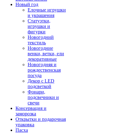
Новый год
Елочные игрушки
и украшения
Статуэтки,
игрушки и
фигурки
Новогодний
текстиль
Новогодние
венки, ветки, ели
декоративные
Новогодняя и
рождественская
посуда
Декор с LED
подсветкой
Фонари,
подсвечники и
свечи
Консервация и
заморозка
Открытки и подарочная
упаковка
Пасха