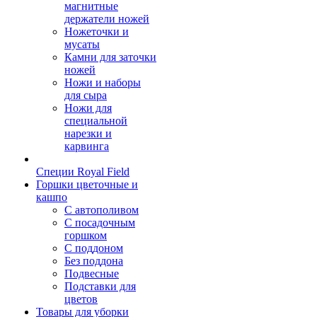
магнитные
держатели ножей
Ножеточки и
мусаты
Камни для заточки
ножей
Ножи и наборы
для сыра
Ножи для
специальной
нарезки и
карвинга
Специи Royal Field
Горшки цветочные и
кашпо
С автополивом
С посадочным
горшком
С поддоном
Без поддона
Подвесные
Подставки для
цветов
Товары для уборки