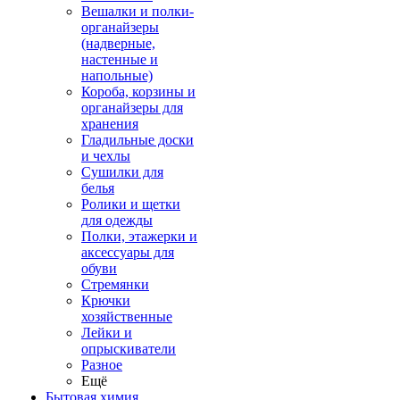
Вешалки и полки-
органайзеры
(надверные,
настенные и
напольные)
Короба, корзины и
органайзеры для
хранения
Гладильные доски
и чехлы
Сушилки для
белья
Ролики и щетки
для одежды
Полки, этажерки и
аксессуары для
обуви
Стремянки
Крючки
хозяйственные
Лейки и
опрыскиватели
Разное
Ещё
Бытовая химия