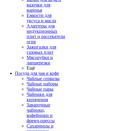
вазочки для
варенья
Емкости для
уксуса и масла
Адаптеры для
индукционных
плит и рассекатели
огня
Зажигалки для
газовых плит
Мясорубки и
лапшерезки
Ещё
Посуда для чая и кофе
Чайные сервизы
Чайные наборы
Чайные пары
Чайники для
кипячения
Заварочные
чайники,
кофейники и
френч-прессы
Сахарницы и