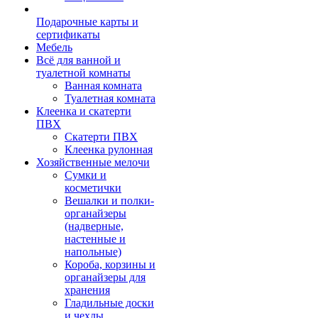
Подарочные карты и
сертификаты
Мебель
Всё для ванной и
туалетной комнаты
Ванная комната
Туалетная комната
Клеенка и скатерти
ПВХ
Скатерти ПВХ
Клеенка рулонная
Хозяйственные мелочи
Сумки и
косметички
Вешалки и полки-
органайзеры
(надверные,
настенные и
напольные)
Короба, корзины и
органайзеры для
хранения
Гладильные доски
и чехлы