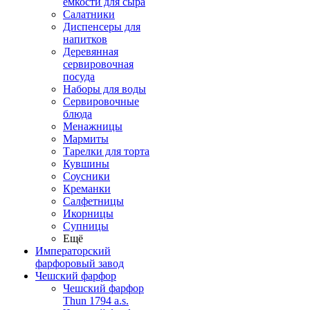
емкости для сыра
Салатники
Диспенсеры для
напитков
Деревянная
сервировочная
посуда
Наборы для воды
Сервировочные
блюда
Менажницы
Мармиты
Тарелки для торта
Кувшины
Соусники
Креманки
Салфетницы
Икорницы
Супницы
Ещё
Императорский
фарфоровый завод
Чешский фарфор
Чешский фарфор
Thun 1794 a.s.