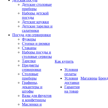
Детская посуда
Детские столовые
приборы
Наборы детской
посуды
Детские кружки
Детские тарелки и
салатники
Посуда для сервировки
Фужеры
Стопки и рюмки
Стаканы
Наборы посуды и
столовые сервизы
Тарелки
Как купить
Предметы
сервировки
Условия
Столовые
оплаты
приборы
Условия
Магазины
Брен
Графины,
доставки
декантеры и
Гарантия
штофы
на товар
Вазы для фруктов
и конфетницы
Масленки и