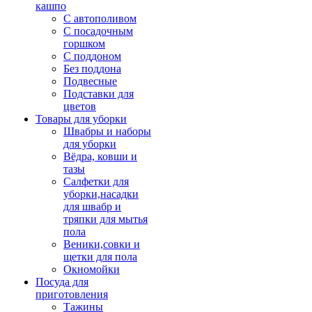
кашпо
С автополивом
С посадочным
горшком
С поддоном
Без поддона
Подвесные
Подставки для
цветов
Товары для уборки
Швабры и наборы
для уборки
Вёдра, ковши и
тазы
Салфетки для
уборки,насадки
для швабр и
тряпки для мытья
пола
Веники,совки и
щетки для пола
Окномойки
Посуда для
приготовления
Тажины