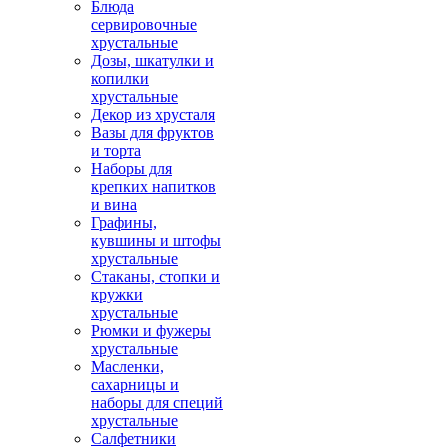
Блюда
сервировочные
хрустальные
Дозы, шкатулки и
копилки
хрустальные
Декор из хрусталя
Вазы для фруктов
и торта
Наборы для
крепких напитков
и вина
Графины,
кувшины и штофы
хрустальные
Стаканы, стопки и
кружки
хрустальные
Рюмки и фужеры
хрустальные
Масленки,
сахарницы и
наборы для специй
хрустальные
Салфетники