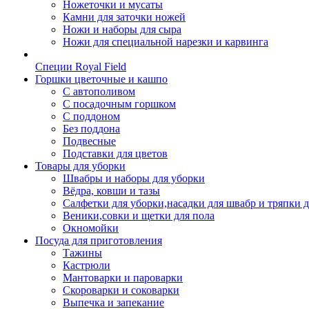
Ножеточки и мусаты
Камни для заточки ножей
Ножи и наборы для сыра
Ножи для специальной нарезки и карвинга
Специи Royal Field
Горшки цветочные и кашпо
С автополивом
С посадочным горшком
С поддоном
Без поддона
Подвесные
Подставки для цветов
Товары для уборки
Швабры и наборы для уборки
Вёдра, ковши и тазы
Салфетки для уборки,насадки для швабр и тряпки 
Веники,совки и щетки для пола
Окномойки
Посуда для приготовления
Тажины
Кастрюли
Мантоварки и пароварки
Скороварки и соковарки
Выпечка и запекание