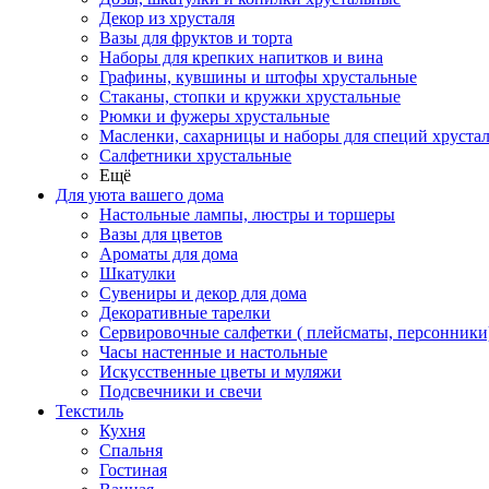
Декор из хрусталя
Вазы для фруктов и торта
Наборы для крепких напитков и вина
Графины, кувшины и штофы хрустальные
Стаканы, стопки и кружки хрустальные
Рюмки и фужеры хрустальные
Масленки, сахарницы и наборы для специй хруста
Салфетники хрустальные
Ещё
Для уюта вашего дома
Настольные лампы, люстры и торшеры
Вазы для цветов
Ароматы для дома
Шкатулки
Сувениры и декор для дома
Декоративные тарелки
Сервировочные салфетки ( плейсматы, персонники
Часы настенные и настольные
Искусственные цветы и муляжи
Подсвечники и свечи
Текстиль
Кухня
Спальня
Гостиная