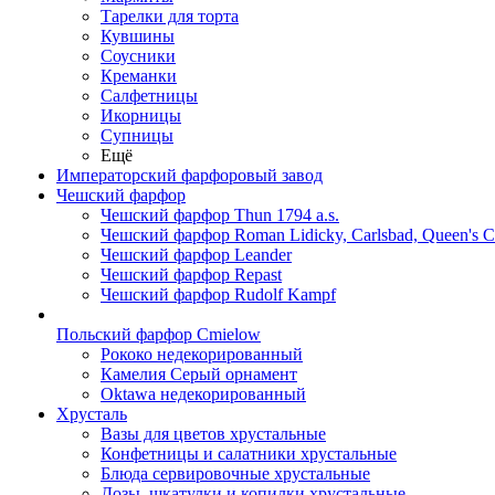
Тарелки для торта
Кувшины
Соусники
Креманки
Салфетницы
Икорницы
Супницы
Ещё
Императорский фарфоровый завод
Чешский фарфор
Чешский фарфор Thun 1794 a.s.
Чешский фарфор Roman Lidicky, Carlsbad, Queen's 
Чешский фарфор Leander
Чешский фарфор Repast
Чешский фарфор Rudolf Kampf
Польский фарфор Сmielow
Рококо недекорированный
Камелия Серый орнамент
Oktawa недекорированный
Хрусталь
Вазы для цветов хрустальные
Конфетницы и салатники хрустальные
Блюда сервировочные хрустальные
Дозы, шкатулки и копилки хрустальные