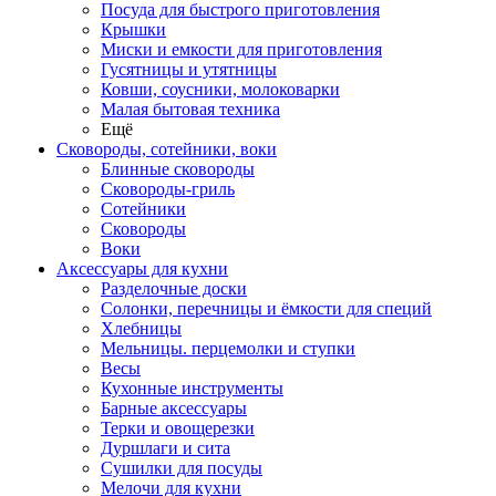
Посуда для быстрого приготовления
Крышки
Миски и емкости для приготовления
Гусятницы и утятницы
Ковши, соусники, молоковарки
Малая бытовая техника
Ещё
Сковороды, сотейники, воки
Блинные сковороды
Сковороды-гриль
Сотейники
Сковороды
Воки
Аксессуары для кухни
Разделочные доски
Солонки, перечницы и ёмкости для специй
Хлебницы
Мельницы. перцемолки и ступки
Весы
Кухонные инструменты
Барные аксессуары
Терки и овощерезки
Дуршлаги и сита
Сушилки для посуды
Мелочи для кухни