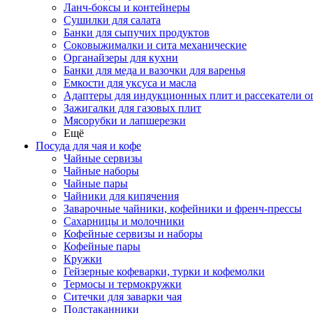
Ланч-боксы и контейнеры
Сушилки для салата
Банки для сыпучих продуктов
Соковыжималки и сита механические
Органайзеры для кухни
Банки для меда и вазочки для варенья
Емкости для уксуса и масла
Адаптеры для индукционных плит и рассекатели о
Зажигалки для газовых плит
Мясорубки и лапшерезки
Ещё
Посуда для чая и кофе
Чайные сервизы
Чайные наборы
Чайные пары
Чайники для кипячения
Заварочные чайники, кофейники и френч-прессы
Сахарницы и молочники
Кофейные сервизы и наборы
Кофейные пары
Кружки
Гейзерные кофеварки, турки и кофемолки
Термосы и термокружки
Ситечки для заварки чая
Подстаканники