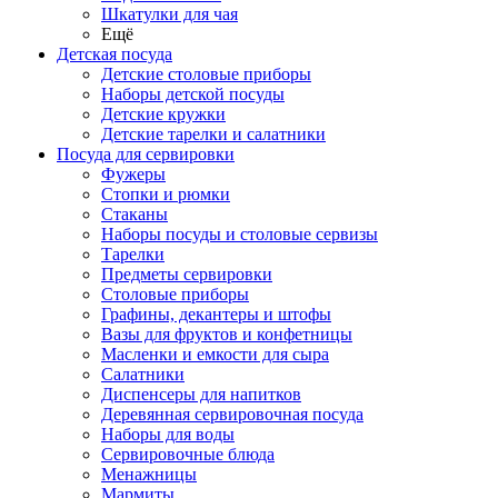
Шкатулки для чая
Ещё
Детская посуда
Детские столовые приборы
Наборы детской посуды
Детские кружки
Детские тарелки и салатники
Посуда для сервировки
Фужеры
Стопки и рюмки
Стаканы
Наборы посуды и столовые сервизы
Тарелки
Предметы сервировки
Столовые приборы
Графины, декантеры и штофы
Вазы для фруктов и конфетницы
Масленки и емкости для сыра
Салатники
Диспенсеры для напитков
Деревянная сервировочная посуда
Наборы для воды
Сервировочные блюда
Менажницы
Мармиты