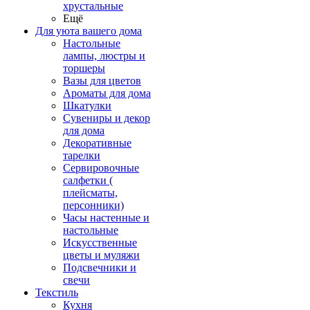
хрустальные
Ещё
Для уюта вашего дома
Настольные
лампы, люстры и
торшеры
Вазы для цветов
Ароматы для дома
Шкатулки
Сувениры и декор
для дома
Декоративные
тарелки
Сервировочные
салфетки (
плейсматы,
персонники)
Часы настенные и
настольные
Искусственные
цветы и муляжи
Подсвечники и
свечи
Текстиль
Кухня