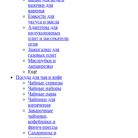
вазочки для
варенья
Емкости для
уксуса и масла
Адаптеры для
индукционных
плит и рассекатели
огня
Зажигалки для
газовых плит
Мясорубки и
лапшерезки
Ещё
Посуда для чая и кофе
Чайные сервизы
Чайные наборы
Чайные пары
Чайники для
кипячения
Заварочные
чайники,
кофейники и
френч-прессы
Сахарницы и