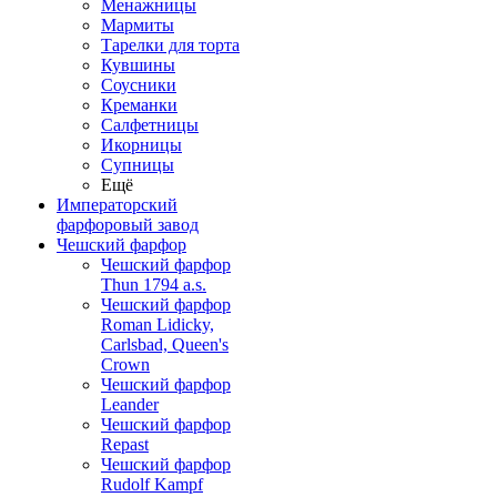
Менажницы
Мармиты
Тарелки для торта
Кувшины
Соусники
Креманки
Салфетницы
Икорницы
Супницы
Ещё
Императорский
фарфоровый завод
Чешский фарфор
Чешский фарфор
Thun 1794 a.s.
Чешский фарфор
Roman Lidicky,
Carlsbad, Queen's
Crown
Чешский фарфор
Leander
Чешский фарфор
Repast
Чешский фарфор
Rudolf Kampf