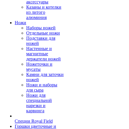
аксессуары
Казаны и котелки
из литого
алюминия
Ножи
Наборы ножей
Отдельные ножи
Подставки для
ножей
Настенные и
магнитные
держатели ножей
Ножеточки и
мусаты
Камни для заточки
ножей
Ножи и наборы
для сыра
Ножи для
специальной
нарезки и
карвинга
Специи Royal Field
Горшки цветочные и