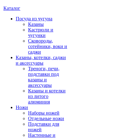
Каталог
Посуда из чугуна
Казаны
Кастрюли и
чугунки
Сковороды,
сотейники, воки и
саджи
Казаны, котелки, саджи
и аксессуары
Треноги, печи,
подставки под
казаны и
аксессуары
Казаны и котелки
из литого
алюминия
Ножи
Наборы ножей
Отдельные ножи
Подставки для
ножей
Настенные и