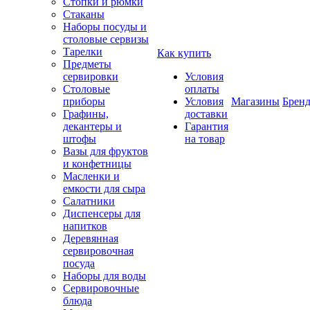
Стопки и рюмки
Стаканы
Наборы посуды и
столовые сервизы
Тарелки
Как купить
Предметы
сервировки
Условия
Столовые
оплаты
приборы
Условия
Магазины
Брен
Графины,
доставки
декантеры и
Гарантия
штофы
на товар
Вазы для фруктов
и конфетницы
Масленки и
емкости для сыра
Салатники
Диспенсеры для
напитков
Деревянная
сервировочная
посуда
Наборы для воды
Сервировочные
блюда