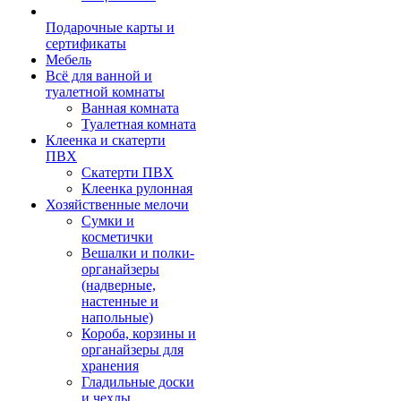
Подарочные карты и
сертификаты
Мебель
Всё для ванной и
туалетной комнаты
Ванная комната
Туалетная комната
Клеенка и скатерти
ПВХ
Скатерти ПВХ
Клеенка рулонная
Хозяйственные мелочи
Сумки и
косметички
Вешалки и полки-
органайзеры
(надверные,
настенные и
напольные)
Короба, корзины и
органайзеры для
хранения
Гладильные доски
и чехлы