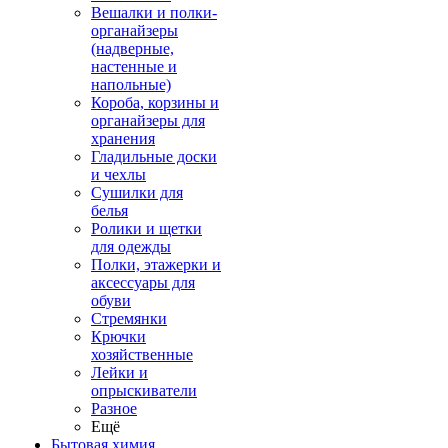
Вешалки и полки-
органайзеры
(надверные,
настенные и
напольные)
Короба, корзины и
органайзеры для
хранения
Гладильные доски
и чехлы
Сушилки для
белья
Ролики и щетки
для одежды
Полки, этажерки и
аксессуары для
обуви
Стремянки
Крючки
хозяйственные
Лейки и
опрыскиватели
Разное
Ещё
Бытовая химия