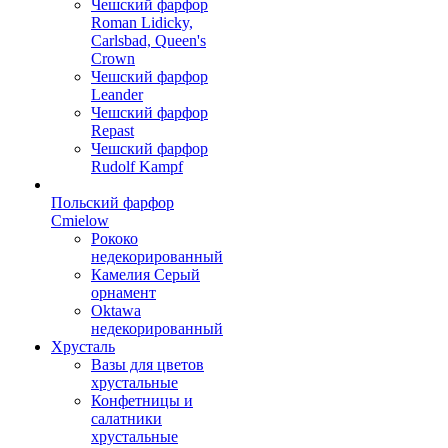
Чешский фарфор
Roman Lidicky,
Carlsbad, Queen's
Crown
Чешский фарфор
Leander
Чешский фарфор
Repast
Чешский фарфор
Rudolf Kampf
Польский фарфор
Сmielow
Рококо
недекорированный
Камелия Серый
орнамент
Oktawa
недекорированный
Хрусталь
Вазы для цветов
хрустальные
Конфетницы и
салатники
хрустальные