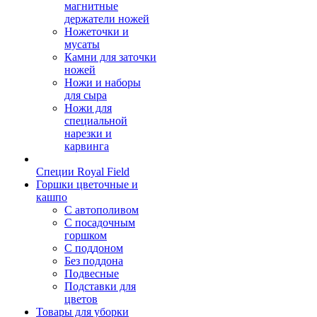
магнитные
держатели ножей
Ножеточки и
мусаты
Камни для заточки
ножей
Ножи и наборы
для сыра
Ножи для
специальной
нарезки и
карвинга
Специи Royal Field
Горшки цветочные и
кашпо
С автополивом
С посадочным
горшком
С поддоном
Без поддона
Подвесные
Подставки для
цветов
Товары для уборки