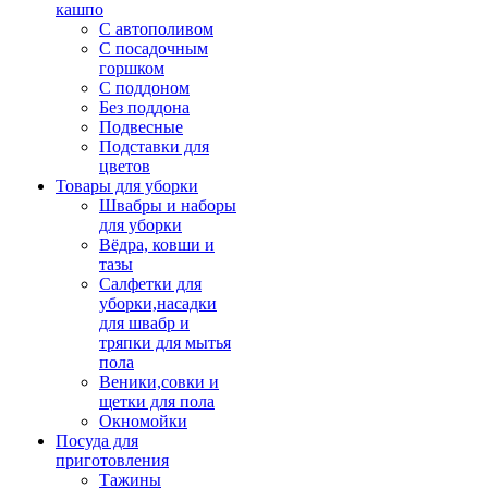
кашпо
С автополивом
С посадочным
горшком
С поддоном
Без поддона
Подвесные
Подставки для
цветов
Товары для уборки
Швабры и наборы
для уборки
Вёдра, ковши и
тазы
Салфетки для
уборки,насадки
для швабр и
тряпки для мытья
пола
Веники,совки и
щетки для пола
Окномойки
Посуда для
приготовления
Тажины