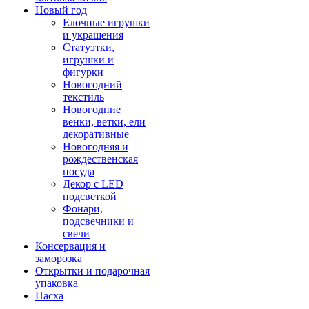
Новый год
Елочные игрушки
и украшения
Статуэтки,
игрушки и
фигурки
Новогодний
текстиль
Новогодние
венки, ветки, ели
декоративные
Новогодняя и
рождественская
посуда
Декор с LED
подсветкой
Фонари,
подсвечники и
свечи
Консервация и
заморозка
Открытки и подарочная
упаковка
Пасха