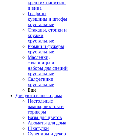
крепких напитков
и вина
Графины,
кувшины и штофы
хрустальные
Стаканы, стопки и
кружки
хрустальные
Рюмки и фужеры
хрустальные
Масленки,
сахарницы и
наборы для специй
хрустальные
Салфетники
хрустальные
Ещё
Для уюта вашего дома
Настольные
лампы, люстры и
торшеры
Вазы для цветов
Ароматы для дома
Шкатулки
Сувениры и декор