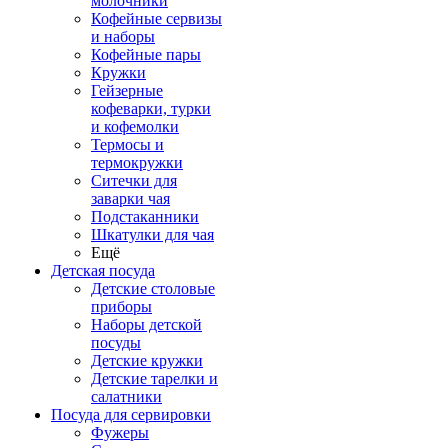
молочники
Кофейные сервизы
и наборы
Кофейные пары
Кружки
Гейзерные
кофеварки, турки
и кофемолки
Термосы и
термокружки
Ситечки для
заварки чая
Подстаканники
Шкатулки для чая
Ещё
Детская посуда
Детские столовые
приборы
Наборы детской
посуды
Детские кружки
Детские тарелки и
салатники
Посуда для сервировки
Фужеры