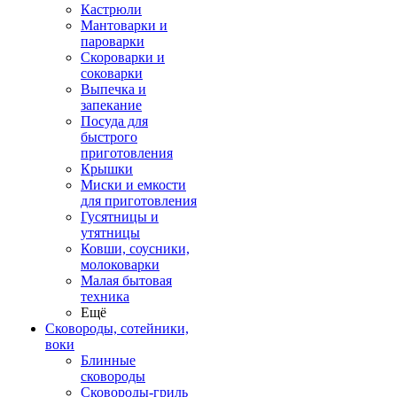
Кастрюли
Мантоварки и
пароварки
Скороварки и
соковарки
Выпечка и
запекание
Посуда для
быстрого
приготовления
Крышки
Миски и емкости
для приготовления
Гусятницы и
утятницы
Ковши, соусники,
молоковарки
Малая бытовая
техника
Ещё
Сковороды, сотейники,
воки
Блинные
сковороды
Сковороды-гриль