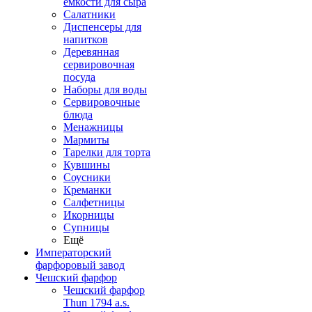
емкости для сыра
Салатники
Диспенсеры для
напитков
Деревянная
сервировочная
посуда
Наборы для воды
Сервировочные
блюда
Менажницы
Мармиты
Тарелки для торта
Кувшины
Соусники
Креманки
Салфетницы
Икорницы
Супницы
Ещё
Императорский
фарфоровый завод
Чешский фарфор
Чешский фарфор
Thun 1794 a.s.