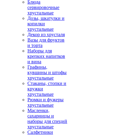
Блюда
сервировочные
хрустальные
Дозы, шкатулки и
копилки
хрустальные
Декор из хрусталя
Вазы для фруктов
и торта
Наборы для
крепких напитков
и вина
Графины,
кувшины и штофы
хрустальные
Стаканы, стопки и
кружки
хрустальные
Рюмки и фужеры
хрустальные
Масленки,
сахарницы и
наборы для специй
хрустальные
Салфетники