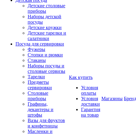
Детская посуда
Детские столовые
приборы
Наборы детской
посуды
Детские кружки
Детские тарелки и
салатники
Посуда для сервировки
Фужеры
Стопки и рюмки
Стаканы
Наборы посуды и
столовые сервизы
Тарелки
Как купить
Предметы
сервировки
Условия
Столовые
оплаты
приборы
Условия
Магазины
Брен
Графины,
доставки
декантеры и
Гарантия
штофы
на товар
Вазы для фруктов
и конфетницы
Масленки и