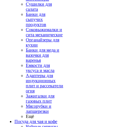
Сушилки для
салата
Банки для
сыпучих
продуктов
Соковыжималки и
сита механические
Органайзеры для
кухни
Банки для меда и
вазочки для
варенья
Емкости для
уксуса и масла
Адаптеры для
индукционных
плит и рассекатели
огня
Зажигалки для
газовых плит
Мясорубки и
лапшерезки
Ещё
Посуда для чая и кофе
Чайные сервизы