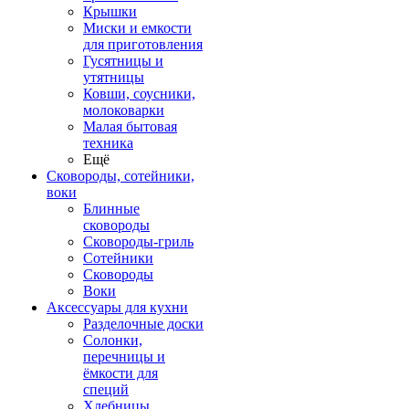
Крышки
Миски и емкости
для приготовления
Гусятницы и
утятницы
Ковши, соусники,
молоковарки
Малая бытовая
техника
Ещё
Сковороды, сотейники,
воки
Блинные
сковороды
Сковороды-гриль
Сотейники
Сковороды
Воки
Аксессуары для кухни
Разделочные доски
Солонки,
перечницы и
ёмкости для
специй
Хлебницы