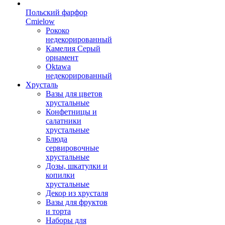
Польский фарфор
Сmielow
Рококо
недекорированный
Камелия Серый
орнамент
Oktawa
недекорированный
Хрусталь
Вазы для цветов
хрустальные
Конфетницы и
салатники
хрустальные
Блюда
сервировочные
хрустальные
Дозы, шкатулки и
копилки
хрустальные
Декор из хрусталя
Вазы для фруктов
и торта
Наборы для