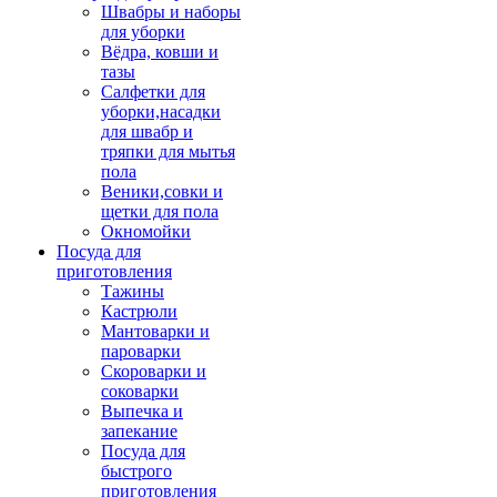
Швабры и наборы
для уборки
Вёдра, ковши и
тазы
Салфетки для
уборки,насадки
для швабр и
тряпки для мытья
пола
Веники,совки и
щетки для пола
Окномойки
Посуда для
приготовления
Тажины
Кастрюли
Мантоварки и
пароварки
Скороварки и
соковарки
Выпечка и
запекание
Посуда для
быстрого
приготовления