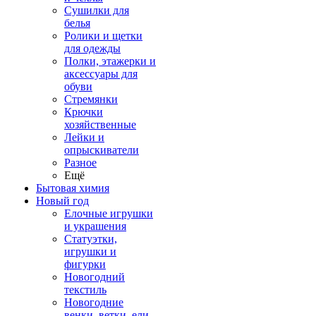
Сушилки для
белья
Ролики и щетки
для одежды
Полки, этажерки и
аксессуары для
обуви
Стремянки
Крючки
хозяйственные
Лейки и
опрыскиватели
Разное
Ещё
Бытовая химия
Новый год
Елочные игрушки
и украшения
Статуэтки,
игрушки и
фигурки
Новогодний
текстиль
Новогодние
венки, ветки, ели