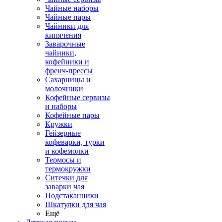
Чайные наборы
Чайные пары
Чайники для
кипячения
Заварочные
чайники,
кофейники и
френч-прессы
Сахарницы и
молочники
Кофейные сервизы
и наборы
Кофейные пары
Кружки
Гейзерные
кофеварки, турки
и кофемолки
Термосы и
термокружки
Ситечки для
заварки чая
Подстаканники
Шкатулки для чая
Ещё