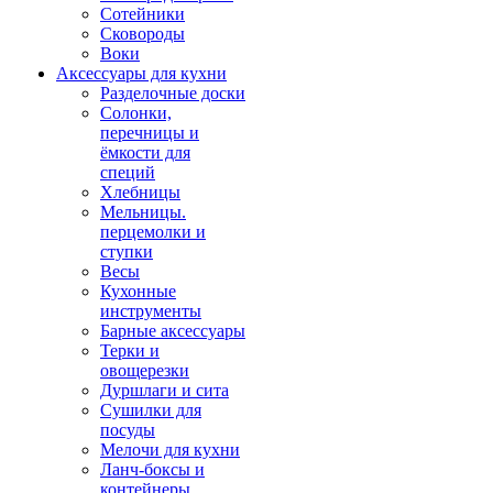
Сотейники
Сковороды
Воки
Аксессуары для кухни
Разделочные доски
Солонки,
перечницы и
ёмкости для
специй
Хлебницы
Мельницы.
перцемолки и
ступки
Весы
Кухонные
инструменты
Барные аксессуары
Терки и
овощерезки
Дуршлаги и сита
Сушилки для
посуды
Мелочи для кухни
Ланч-боксы и
контейнеры