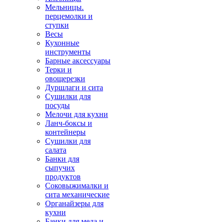
Мельницы.
перцемолки и
ступки
Весы
Кухонные
инструменты
Барные аксессуары
Терки и
овощерезки
Дуршлаги и сита
Сушилки для
посуды
Мелочи для кухни
Ланч-боксы и
контейнеры
Сушилки для
салата
Банки для
сыпучих
продуктов
Соковыжималки и
сита механические
Органайзеры для
кухни
Банки для меда и