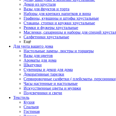
Декор из хрусталя
Вазы для фруктов и торта
Наборы для крепких напитков и вина
Графины, кувшины и штофы хрустальные
Стаканы, стопки и кружки хрустальные
Рюмки и фужеры хрустальные
Масленки, сахарницы и наборы для специй хруста
Салфетники хрустальные
Ещё
Для уюта вашего дома
Настольные лампы, люстры и торшеры
Вазы для цветов
Ароматы для дома
Шкатулки
Сувениры и декор для дома
Декоративные тарелки
Сервировочные салфетки ( плейсматы, персонники
Часы настенные и настольные
Искусственные цветы и муляжи
Подсвечники и свечи
Текстиль
Кухня
Спальня
Гостиная