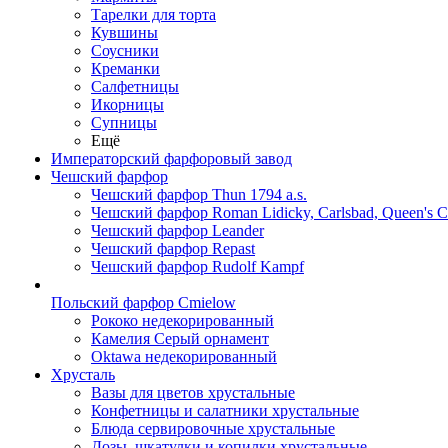
Тарелки для торта
Кувшины
Соусники
Креманки
Салфетницы
Икорницы
Супницы
Ещё
Императорский фарфоровый завод
Чешский фарфор
Чешский фарфор Thun 1794 a.s.
Чешский фарфор Roman Lidicky, Carlsbad, Queen's 
Чешский фарфор Leander
Чешский фарфор Repast
Чешский фарфор Rudolf Kampf
Польский фарфор Сmielow
Рококо недекорированный
Камелия Серый орнамент
Oktawa недекорированный
Хрусталь
Вазы для цветов хрустальные
Конфетницы и салатники хрустальные
Блюда сервировочные хрустальные
Дозы, шкатулки и копилки хрустальные