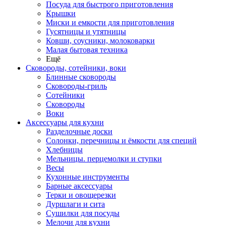
Посуда для быстрого приготовления
Крышки
Миски и емкости для приготовления
Гусятницы и утятницы
Ковши, соусники, молоковарки
Малая бытовая техника
Ещё
Сковороды, сотейники, воки
Блинные сковороды
Сковороды-гриль
Сотейники
Сковороды
Воки
Аксессуары для кухни
Разделочные доски
Солонки, перечницы и ёмкости для специй
Хлебницы
Мельницы. перцемолки и ступки
Весы
Кухонные инструменты
Барные аксессуары
Терки и овощерезки
Дуршлаги и сита
Сушилки для посуды
Мелочи для кухни