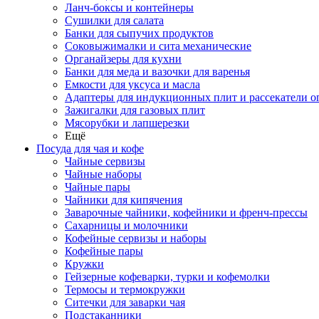
Ланч-боксы и контейнеры
Сушилки для салата
Банки для сыпучих продуктов
Соковыжималки и сита механические
Органайзеры для кухни
Банки для меда и вазочки для варенья
Емкости для уксуса и масла
Адаптеры для индукционных плит и рассекатели о
Зажигалки для газовых плит
Мясорубки и лапшерезки
Ещё
Посуда для чая и кофе
Чайные сервизы
Чайные наборы
Чайные пары
Чайники для кипячения
Заварочные чайники, кофейники и френч-прессы
Сахарницы и молочники
Кофейные сервизы и наборы
Кофейные пары
Кружки
Гейзерные кофеварки, турки и кофемолки
Термосы и термокружки
Ситечки для заварки чая
Подстаканники