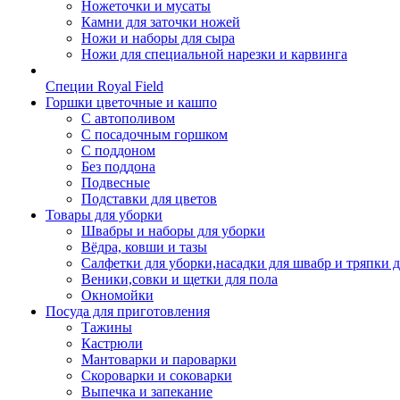
Ножеточки и мусаты
Камни для заточки ножей
Ножи и наборы для сыра
Ножи для специальной нарезки и карвинга
Специи Royal Field
Горшки цветочные и кашпо
С автополивом
С посадочным горшком
С поддоном
Без поддона
Подвесные
Подставки для цветов
Товары для уборки
Швабры и наборы для уборки
Вёдра, ковши и тазы
Салфетки для уборки,насадки для швабр и тряпки 
Веники,совки и щетки для пола
Окномойки
Посуда для приготовления
Тажины
Кастрюли
Мантоварки и пароварки
Скороварки и соковарки
Выпечка и запекание