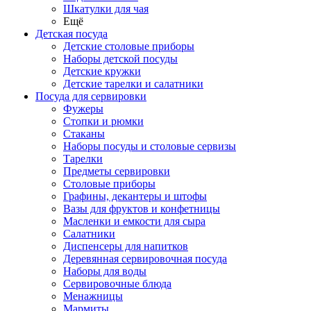
Шкатулки для чая
Ещё
Детская посуда
Детские столовые приборы
Наборы детской посуды
Детские кружки
Детские тарелки и салатники
Посуда для сервировки
Фужеры
Стопки и рюмки
Стаканы
Наборы посуды и столовые сервизы
Тарелки
Предметы сервировки
Столовые приборы
Графины, декантеры и штофы
Вазы для фруктов и конфетницы
Масленки и емкости для сыра
Салатники
Диспенсеры для напитков
Деревянная сервировочная посуда
Наборы для воды
Сервировочные блюда
Менажницы
Мармиты