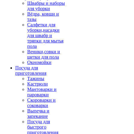
Швабры и наборы
для уборки
Вёдра, ковши и
тазы
Салфетки для
уборки,насадки
для швабр и
тряпки для мытья
пола
Веники,совки и
щетки для пола
Окномойки
Посуда для
приготовления
Тажины
Кастрюли
Мантоварки и
пароварки
Скороварки и
соковарки
Выпечка и
запекание
Посуда для
быстрого
приготовления