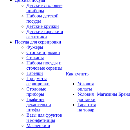
Детская посуда
Детские столовые
приборы
Наборы детской
посуды
Детские кружки
Детские тарелки и
салатники
Посуда для сервировки
Фужеры
Стопки и рюмки
Стаканы
Наборы посуды и
столовые сервизы
Тарелки
Как купить
Предметы
сервировки
Условия
Столовые
оплаты
приборы
Условия
Магазины
Брен
Графины,
доставки
декантеры и
Гарантия
штофы
на товар
Вазы для фруктов
и конфетницы
Масленки и