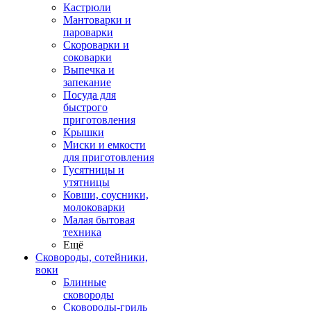
Кастрюли
Мантоварки и
пароварки
Скороварки и
соковарки
Выпечка и
запекание
Посуда для
быстрого
приготовления
Крышки
Миски и емкости
для приготовления
Гусятницы и
утятницы
Ковши, соусники,
молоковарки
Малая бытовая
техника
Ещё
Сковороды, сотейники,
воки
Блинные
сковороды
Сковороды-гриль