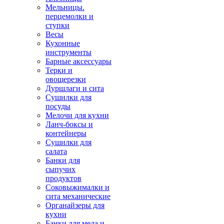
Мельницы.
перцемолки и
ступки
Весы
Кухонные
инструменты
Барные аксессуары
Терки и
овощерезки
Дуршлаги и сита
Сушилки для
посуды
Мелочи для кухни
Ланч-боксы и
контейнеры
Сушилки для
салата
Банки для
сыпучих
продуктов
Соковыжималки и
сита механические
Органайзеры для
кухни
Банки для меда и