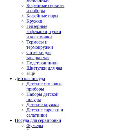
молочники
Кофейные сервизы
и наборы
Кофейные пары
Кружки
Гейзерные
кофеварки, турки
и кофемолки
Термосы и
термокружки
Ситечки для
заварки чая
Подстаканники
Шкатулки для чая
Ещё
Детская посуда
Детские столовые
приборы
Наборы детской
посуды
Детские кружки
Детские тарелки и
салатники
Посуда для сервировки
Фужеры