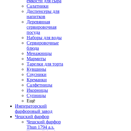
емкости для сыра
Салатники
Диспенсеры для
напитков
Деревянная
сервировочная
посуда
Наборы для воды
Сервировочные
блюда
Менажницы
Мармиты
Тарелки для торта
Кувшины
Соусники
Креманки
Салфетницы
Икорницы
Супницы
Ещё
Императорский
фарфоровый завод
Чешский фарфор
Чешский фарфор
Thun 1794 a.s.