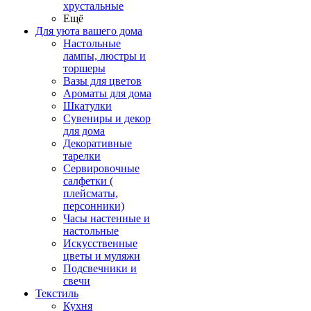
хрустальные
Ещё
Для уюта вашего дома
Настольные
лампы, люстры и
торшеры
Вазы для цветов
Ароматы для дома
Шкатулки
Сувениры и декор
для дома
Декоративные
тарелки
Сервировочные
салфетки (
плейсматы,
персонники)
Часы настенные и
настольные
Искусственные
цветы и муляжи
Подсвечники и
свечи
Текстиль
Кухня