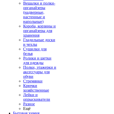
Вешалки и полки-
органайзеры
(надверные,
настенные и
напольные)
Короба, корзины и
органайзеры для
хранения
Гладильные доски
и чехлы
Сушилки для
белья
Ролики и щетки
для одежды
Полки, этажерки и
аксессуары для
обуви
Стремянки
Крючки
хозяйственные
Лейки и
опрыскиватели
Разное
Ещё
Бытовая химия