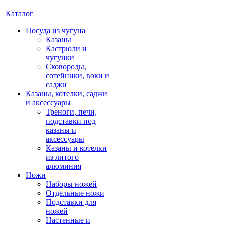
Каталог
Посуда из чугуна
Казаны
Кастрюли и
чугунки
Сковороды,
сотейники, воки и
саджи
Казаны, котелки, саджи
и аксессуары
Треноги, печи,
подставки под
казаны и
аксессуары
Казаны и котелки
из литого
алюминия
Ножи
Наборы ножей
Отдельные ножи
Подставки для
ножей
Настенные и