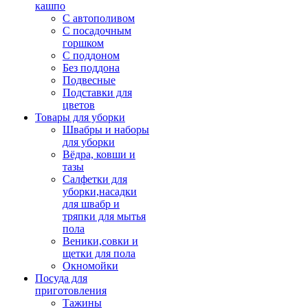
кашпо
С автополивом
С посадочным
горшком
С поддоном
Без поддона
Подвесные
Подставки для
цветов
Товары для уборки
Швабры и наборы
для уборки
Вёдра, ковши и
тазы
Салфетки для
уборки,насадки
для швабр и
тряпки для мытья
пола
Веники,совки и
щетки для пола
Окномойки
Посуда для
приготовления
Тажины