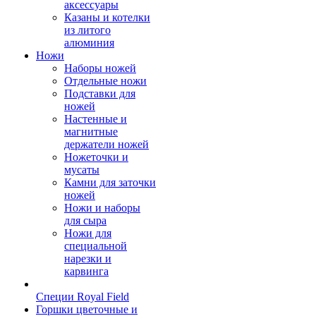
аксессуары
Казаны и котелки
из литого
алюминия
Ножи
Наборы ножей
Отдельные ножи
Подставки для
ножей
Настенные и
магнитные
держатели ножей
Ножеточки и
мусаты
Камни для заточки
ножей
Ножи и наборы
для сыра
Ножи для
специальной
нарезки и
карвинга
Специи Royal Field
Горшки цветочные и