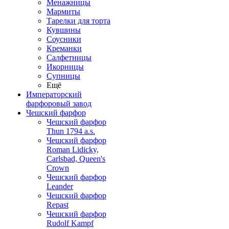
Менажницы
Мармиты
Тарелки для торта
Кувшины
Соусники
Креманки
Салфетницы
Икорницы
Супницы
Ещё
Императорский
фарфоровый завод
Чешский фарфор
Чешский фарфор
Thun 1794 a.s.
Чешский фарфор
Roman Lidicky,
Carlsbad, Queen's
Crown
Чешский фарфор
Leander
Чешский фарфор
Repast
Чешский фарфор
Rudolf Kampf