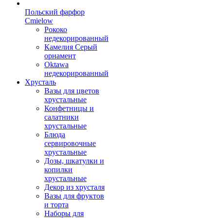
Польский фарфор
Сmielow
Рококо
недекорированный
Камелия Серый
орнамент
Oktawa
недекорированный
Хрусталь
Вазы для цветов
хрустальные
Конфетницы и
салатники
хрустальные
Блюда
сервировочные
хрустальные
Дозы, шкатулки и
копилки
хрустальные
Декор из хрусталя
Вазы для фруктов
и торта
Наборы для