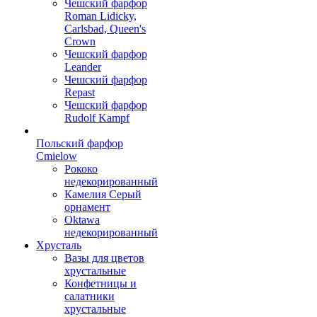
Чешский фарфор
Roman Lidicky,
Carlsbad, Queen's
Crown
Чешский фарфор
Leander
Чешский фарфор
Repast
Чешский фарфор
Rudolf Kampf
Польский фарфор
Сmielow
Рококо
недекорированный
Камелия Серый
орнамент
Oktawa
недекорированный
Хрусталь
Вазы для цветов
хрустальные
Конфетницы и
салатники
хрустальные