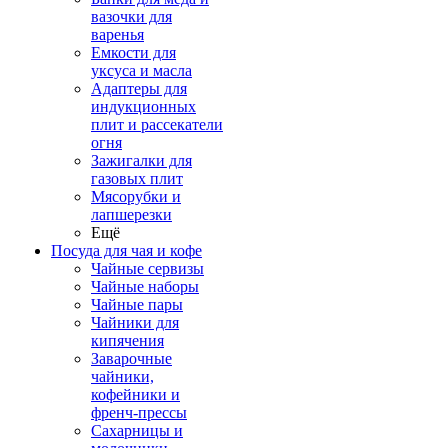
вазочки для
варенья
Емкости для
уксуса и масла
Адаптеры для
индукционных
плит и рассекатели
огня
Зажигалки для
газовых плит
Мясорубки и
лапшерезки
Ещё
Посуда для чая и кофе
Чайные сервизы
Чайные наборы
Чайные пары
Чайники для
кипячения
Заварочные
чайники,
кофейники и
френч-прессы
Сахарницы и