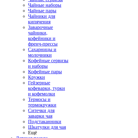
Чайные наборы
Чайные пары
Чайники для
кипячения
Заварочные
чайники,
кофейники и
френч-прессы
Сахарницы и
молочники
Кофейные сервизы
и наборы
Кофейные пары
Кружки
Гейзерные
кофеварки, турки
и кофемолки
Термосы и
термокружки
Ситечки для
заварки чая
Подстаканники
Шкатулки для чая
Ещё