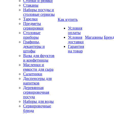
Стопки и рюмки
Стаканы
Наборы посуды и
столовые сервизы
Тарелки
Как купить
Предметы
сервировки
Условия
Столовые
оплаты
приборы
Условия
Магазины
Брен
Графины,
доставки
декантеры и
Гарантия
штофы
на товар
Вазы для фруктов
и конфетницы
Масленки и
емкости для сыра
Салатники
Диспенсеры для
напитков
Деревянная
сервировочная
посуда
Наборы для воды
Сервировочные
блюда