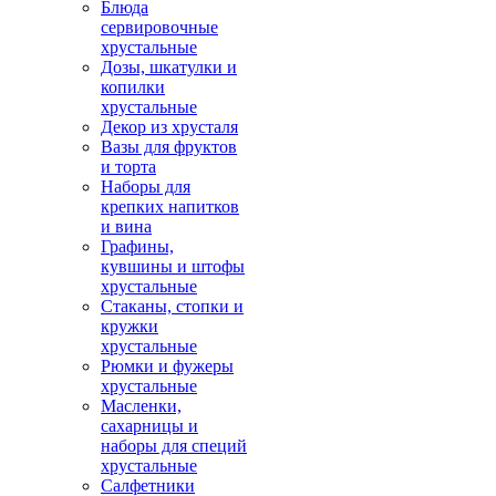
Блюда
сервировочные
хрустальные
Дозы, шкатулки и
копилки
хрустальные
Декор из хрусталя
Вазы для фруктов
и торта
Наборы для
крепких напитков
и вина
Графины,
кувшины и штофы
хрустальные
Стаканы, стопки и
кружки
хрустальные
Рюмки и фужеры
хрустальные
Масленки,
сахарницы и
наборы для специй
хрустальные
Салфетники