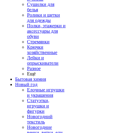
Сушилки для
белья
Ролики и щетки
для одежды
Полки, этажерки и
аксессуары для
обуви
Стремянки
Крючки
хозяйственные
Лейки и
опрыскиватели
Разное
Ещё
Бытовая химия
Новый год
Елочные игрушки
и украшения
Статуэтки,
игрушки и
фигурки
Новогодний
текстиль
Новогодние
венки, ветки, ели