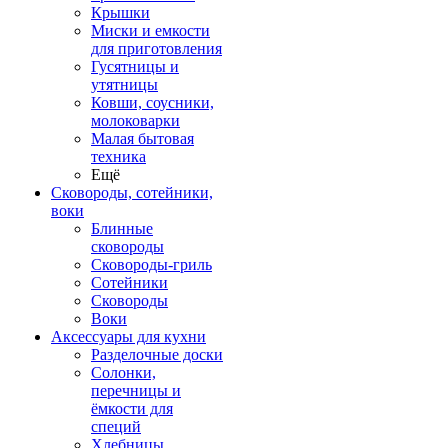
Крышки
Миски и емкости
для приготовления
Гусятницы и
утятницы
Ковши, соусники,
молоковарки
Малая бытовая
техника
Ещё
Сковороды, сотейники,
воки
Блинные
сковороды
Сковороды-гриль
Сотейники
Сковороды
Воки
Аксессуары для кухни
Разделочные доски
Солонки,
перечницы и
ёмкости для
специй
Хлебницы