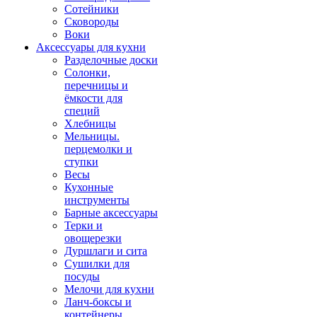
Сотейники
Сковороды
Воки
Аксессуары для кухни
Разделочные доски
Солонки,
перечницы и
ёмкости для
специй
Хлебницы
Мельницы.
перцемолки и
ступки
Весы
Кухонные
инструменты
Барные аксессуары
Терки и
овощерезки
Дуршлаги и сита
Сушилки для
посуды
Мелочи для кухни
Ланч-боксы и
контейнеры