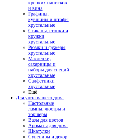
крепких напитков
и вина
Графины,
кувшины и штофы
хрустальные
Стаканы, стопки и
кружки
хрустальные
Рюмки и фужеры
хрустальные
Масленки,
сахарницы и
наборы для специй
хрустальные
Салфетники
хрустальные
Ещё
Для уюта вашего дома
Настольные
лампы, люстры и
торшеры
Вазы для цветов
Ароматы для дома
Шкатулки
Сувениры и декор