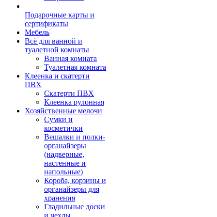
Подарочные карты и
сертификаты
Мебель
Всё для ванной и
туалетной комнаты
Ванная комната
Туалетная комната
Клеенка и скатерти
ПВХ
Скатерти ПВХ
Клеенка рулонная
Хозяйственные мелочи
Сумки и
косметички
Вешалки и полки-
органайзеры
(надверные,
настенные и
напольные)
Короба, корзины и
органайзеры для
хранения
Гладильные доски
и чехлы