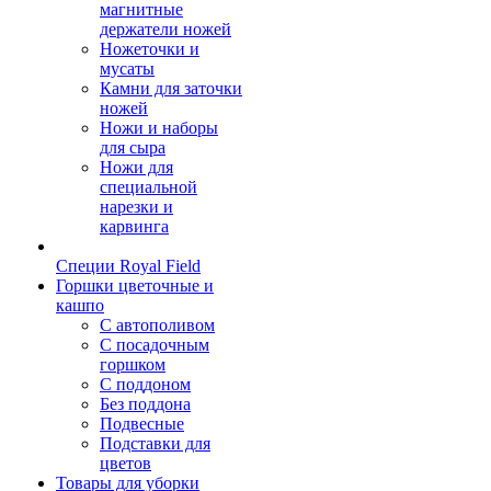
магнитные
держатели ножей
Ножеточки и
мусаты
Камни для заточки
ножей
Ножи и наборы
для сыра
Ножи для
специальной
нарезки и
карвинга
Специи Royal Field
Горшки цветочные и
кашпо
С автополивом
С посадочным
горшком
С поддоном
Без поддона
Подвесные
Подставки для
цветов
Товары для уборки