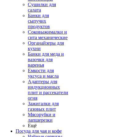
Сушилки для
салата
Банки для
сыпучих
продуктов
Соковыжималки и
сита механические
Органайзеры для
кухни
Банки для меда и
вазочки для
варенья
Емкости для
уксуса и масла
Адаптеры для
индукционных
плит и рассекатели
огня
Зажигалки для
газовых плит
Мясорубки и
лапшерезки
Ещё
Посуда для чая и кофе
Чайные сервизы