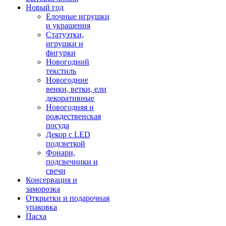
Новый год
Елочные игрушки
и украшения
Статуэтки,
игрушки и
фигурки
Новогодний
текстиль
Новогодние
венки, ветки, ели
декоративные
Новогодняя и
рождественская
посуда
Декор с LED
подсветкой
Фонари,
подсвечники и
свечи
Консервация и
заморозка
Открытки и подарочная
упаковка
Пасха