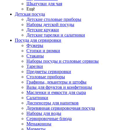
Шкатулки для чая
Ещё
Детская посуда
Детские столовые приборы
Наборы детской посуды
Детские кружки
Детские тарелки и салатники
Посуда для сервировки
Фужеры
Стопки и рюмки
Стаканы
Наборы посуды и столовые сервизы
Тарелки
Предметы сервировки
Столовые приборы
Графины, декантеры и штофы
Вазы для фруктов и конфетницы
Масленки и емкости для сыра
Салатники
Диспенсеры для напитков
Деревянная сервировочная посуда
Наборы для воды
Сервировочные блюда
Менажницы
Мармиты