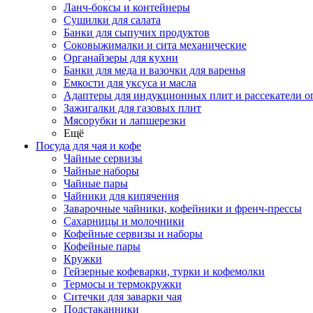
Ланч-боксы и контейнеры
Сушилки для салата
Банки для сыпучих продуктов
Соковыжималки и сита механические
Органайзеры для кухни
Банки для меда и вазочки для варенья
Емкости для уксуса и масла
Адаптеры для индукционных плит и рассекатели о
Зажигалки для газовых плит
Мясорубки и лапшерезки
Ещё
Посуда для чая и кофе
Чайные сервизы
Чайные наборы
Чайные пары
Чайники для кипячения
Заварочные чайники, кофейники и френч-прессы
Сахарницы и молочники
Кофейные сервизы и наборы
Кофейные пары
Кружки
Гейзерные кофеварки, турки и кофемолки
Термосы и термокружки
Ситечки для заварки чая
Подстаканники