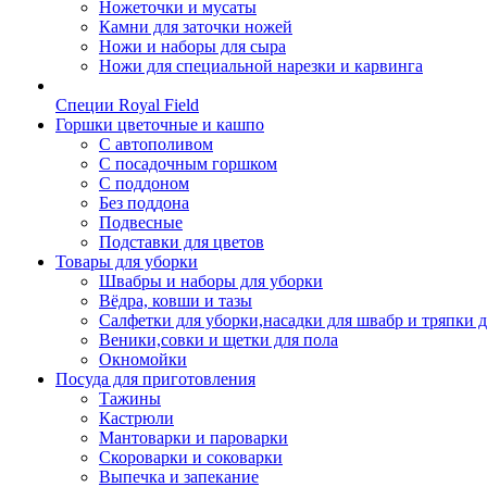
Ножеточки и мусаты
Камни для заточки ножей
Ножи и наборы для сыра
Ножи для специальной нарезки и карвинга
Специи Royal Field
Горшки цветочные и кашпо
С автополивом
С посадочным горшком
С поддоном
Без поддона
Подвесные
Подставки для цветов
Товары для уборки
Швабры и наборы для уборки
Вёдра, ковши и тазы
Салфетки для уборки,насадки для швабр и тряпки 
Веники,совки и щетки для пола
Окномойки
Посуда для приготовления
Тажины
Кастрюли
Мантоварки и пароварки
Скороварки и соковарки
Выпечка и запекание