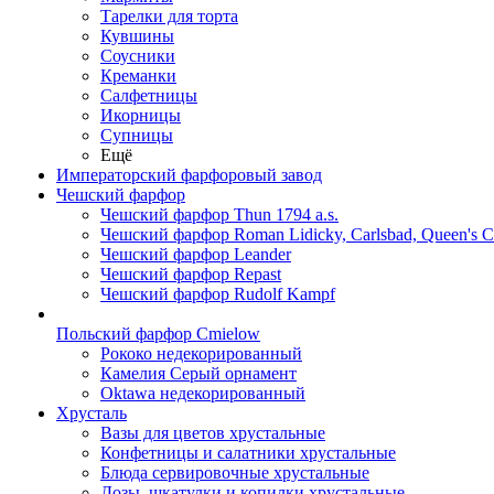
Тарелки для торта
Кувшины
Соусники
Креманки
Салфетницы
Икорницы
Супницы
Ещё
Императорский фарфоровый завод
Чешский фарфор
Чешский фарфор Thun 1794 a.s.
Чешский фарфор Roman Lidicky, Carlsbad, Queen's 
Чешский фарфор Leander
Чешский фарфор Repast
Чешский фарфор Rudolf Kampf
Польский фарфор Сmielow
Рококо недекорированный
Камелия Серый орнамент
Oktawa недекорированный
Хрусталь
Вазы для цветов хрустальные
Конфетницы и салатники хрустальные
Блюда сервировочные хрустальные
Дозы, шкатулки и копилки хрустальные