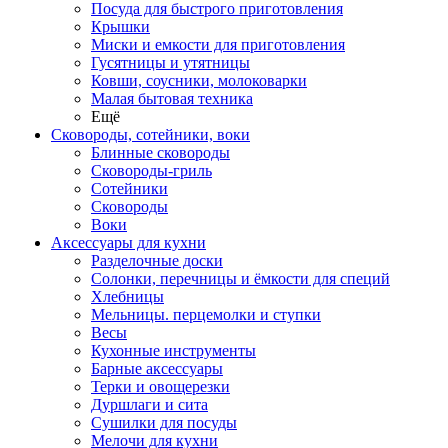
Посуда для быстрого приготовления
Крышки
Миски и емкости для приготовления
Гусятницы и утятницы
Ковши, соусники, молоковарки
Малая бытовая техника
Ещё
Сковороды, сотейники, воки
Блинные сковороды
Сковороды-гриль
Сотейники
Сковороды
Воки
Аксессуары для кухни
Разделочные доски
Солонки, перечницы и ёмкости для специй
Хлебницы
Мельницы. перцемолки и ступки
Весы
Кухонные инструменты
Барные аксессуары
Терки и овощерезки
Дуршлаги и сита
Сушилки для посуды
Мелочи для кухни