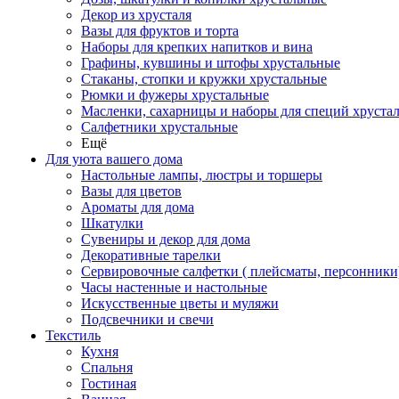
Декор из хрусталя
Вазы для фруктов и торта
Наборы для крепких напитков и вина
Графины, кувшины и штофы хрустальные
Стаканы, стопки и кружки хрустальные
Рюмки и фужеры хрустальные
Масленки, сахарницы и наборы для специй хруста
Салфетники хрустальные
Ещё
Для уюта вашего дома
Настольные лампы, люстры и торшеры
Вазы для цветов
Ароматы для дома
Шкатулки
Сувениры и декор для дома
Декоративные тарелки
Сервировочные салфетки ( плейсматы, персонники
Часы настенные и настольные
Искусственные цветы и муляжи
Подсвечники и свечи
Текстиль
Кухня
Спальня
Гостиная