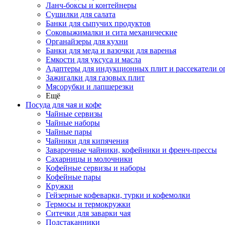
Ланч-боксы и контейнеры
Сушилки для салата
Банки для сыпучих продуктов
Соковыжималки и сита механические
Органайзеры для кухни
Банки для меда и вазочки для варенья
Емкости для уксуса и масла
Адаптеры для индукционных плит и рассекатели о
Зажигалки для газовых плит
Мясорубки и лапшерезки
Ещё
Посуда для чая и кофе
Чайные сервизы
Чайные наборы
Чайные пары
Чайники для кипячения
Заварочные чайники, кофейники и френч-прессы
Сахарницы и молочники
Кофейные сервизы и наборы
Кофейные пары
Кружки
Гейзерные кофеварки, турки и кофемолки
Термосы и термокружки
Ситечки для заварки чая
Подстаканники