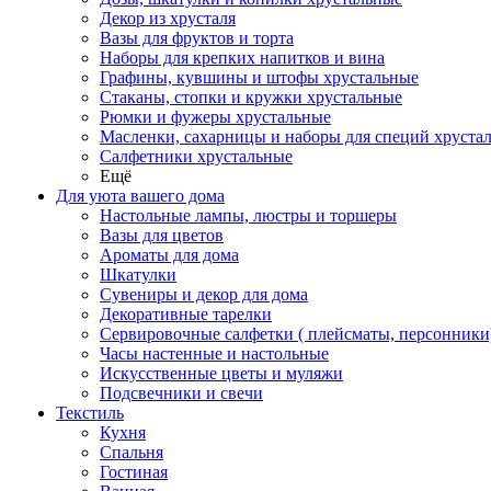
Декор из хрусталя
Вазы для фруктов и торта
Наборы для крепких напитков и вина
Графины, кувшины и штофы хрустальные
Стаканы, стопки и кружки хрустальные
Рюмки и фужеры хрустальные
Масленки, сахарницы и наборы для специй хруста
Салфетники хрустальные
Ещё
Для уюта вашего дома
Настольные лампы, люстры и торшеры
Вазы для цветов
Ароматы для дома
Шкатулки
Сувениры и декор для дома
Декоративные тарелки
Сервировочные салфетки ( плейсматы, персонники
Часы настенные и настольные
Искусственные цветы и муляжи
Подсвечники и свечи
Текстиль
Кухня
Спальня
Гостиная