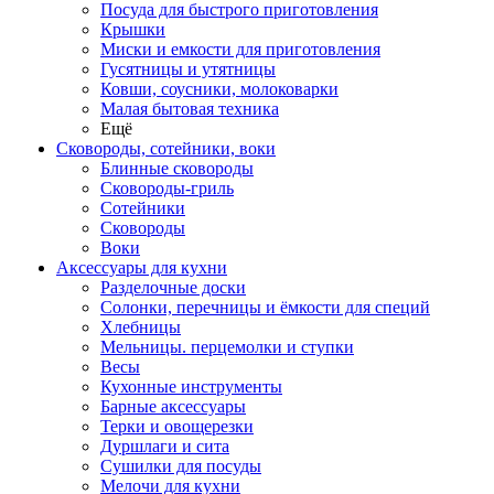
Посуда для быстрого приготовления
Крышки
Миски и емкости для приготовления
Гусятницы и утятницы
Ковши, соусники, молоковарки
Малая бытовая техника
Ещё
Сковороды, сотейники, воки
Блинные сковороды
Сковороды-гриль
Сотейники
Сковороды
Воки
Аксессуары для кухни
Разделочные доски
Солонки, перечницы и ёмкости для специй
Хлебницы
Мельницы. перцемолки и ступки
Весы
Кухонные инструменты
Барные аксессуары
Терки и овощерезки
Дуршлаги и сита
Сушилки для посуды
Мелочи для кухни