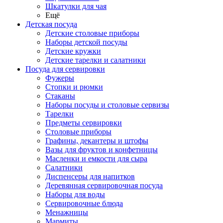
Шкатулки для чая
Ещё
Детская посуда
Детские столовые приборы
Наборы детской посуды
Детские кружки
Детские тарелки и салатники
Посуда для сервировки
Фужеры
Стопки и рюмки
Стаканы
Наборы посуды и столовые сервизы
Тарелки
Предметы сервировки
Столовые приборы
Графины, декантеры и штофы
Вазы для фруктов и конфетницы
Масленки и емкости для сыра
Салатники
Диспенсеры для напитков
Деревянная сервировочная посуда
Наборы для воды
Сервировочные блюда
Менажницы
Мармиты