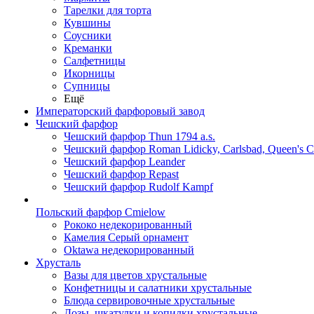
Тарелки для торта
Кувшины
Соусники
Креманки
Салфетницы
Икорницы
Супницы
Ещё
Императорский фарфоровый завод
Чешский фарфор
Чешский фарфор Thun 1794 a.s.
Чешский фарфор Roman Lidicky, Carlsbad, Queen's 
Чешский фарфор Leander
Чешский фарфор Repast
Чешский фарфор Rudolf Kampf
Польский фарфор Сmielow
Рококо недекорированный
Камелия Серый орнамент
Oktawa недекорированный
Хрусталь
Вазы для цветов хрустальные
Конфетницы и салатники хрустальные
Блюда сервировочные хрустальные
Дозы, шкатулки и копилки хрустальные