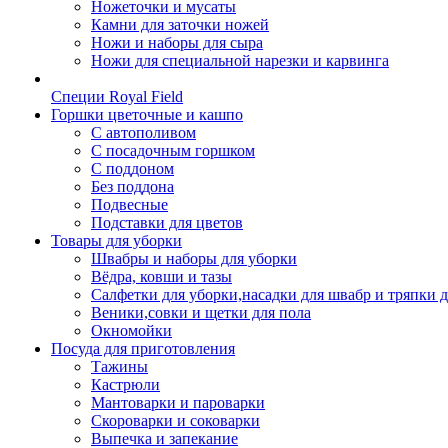
Ножеточки и мусаты
Камни для заточки ножей
Ножи и наборы для сыра
Ножи для специальной нарезки и карвинга
Специи Royal Field
Горшки цветочные и кашпо
С автополивом
С посадочным горшком
С поддоном
Без поддона
Подвесные
Подставки для цветов
Товары для уборки
Швабры и наборы для уборки
Вёдра, ковши и тазы
Салфетки для уборки,насадки для швабр и тряпки 
Веники,совки и щетки для пола
Окномойки
Посуда для приготовления
Тажины
Кастрюли
Мантоварки и пароварки
Скороварки и соковарки
Выпечка и запекание