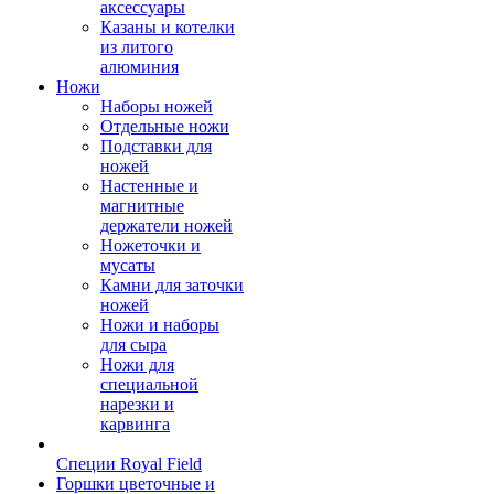
аксессуары
Казаны и котелки
из литого
алюминия
Ножи
Наборы ножей
Отдельные ножи
Подставки для
ножей
Настенные и
магнитные
держатели ножей
Ножеточки и
мусаты
Камни для заточки
ножей
Ножи и наборы
для сыра
Ножи для
специальной
нарезки и
карвинга
Специи Royal Field
Горшки цветочные и