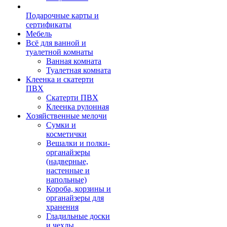
Подарочные карты и
сертификаты
Мебель
Всё для ванной и
туалетной комнаты
Ванная комната
Туалетная комната
Клеенка и скатерти
ПВХ
Скатерти ПВХ
Клеенка рулонная
Хозяйственные мелочи
Сумки и
косметички
Вешалки и полки-
органайзеры
(надверные,
настенные и
напольные)
Короба, корзины и
органайзеры для
хранения
Гладильные доски
и чехлы