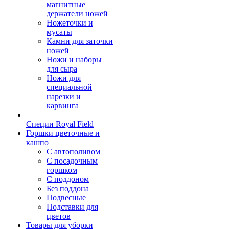
магнитные
держатели ножей
Ножеточки и
мусаты
Камни для заточки
ножей
Ножи и наборы
для сыра
Ножи для
специальной
нарезки и
карвинга
Специи Royal Field
Горшки цветочные и
кашпо
С автополивом
С посадочным
горшком
С поддоном
Без поддона
Подвесные
Подставки для
цветов
Товары для уборки