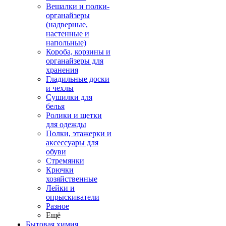
Вешалки и полки-
органайзеры
(надверные,
настенные и
напольные)
Короба, корзины и
органайзеры для
хранения
Гладильные доски
и чехлы
Сушилки для
белья
Ролики и щетки
для одежды
Полки, этажерки и
аксессуары для
обуви
Стремянки
Крючки
хозяйственные
Лейки и
опрыскиватели
Разное
Ещё
Бытовая химия