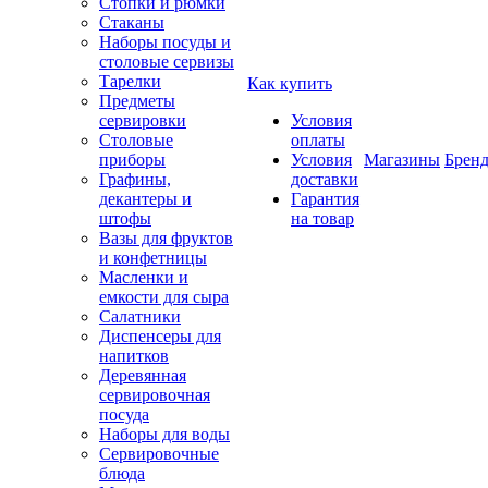
Стопки и рюмки
Стаканы
Наборы посуды и
столовые сервизы
Тарелки
Как купить
Предметы
сервировки
Условия
Столовые
оплаты
приборы
Условия
Магазины
Брен
Графины,
доставки
декантеры и
Гарантия
штофы
на товар
Вазы для фруктов
и конфетницы
Масленки и
емкости для сыра
Салатники
Диспенсеры для
напитков
Деревянная
сервировочная
посуда
Наборы для воды
Сервировочные
блюда