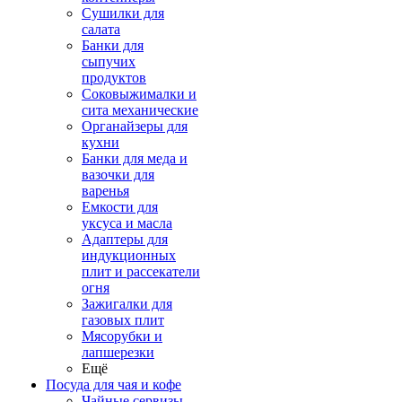
Сушилки для
салата
Банки для
сыпучих
продуктов
Соковыжималки и
сита механические
Органайзеры для
кухни
Банки для меда и
вазочки для
варенья
Емкости для
уксуса и масла
Адаптеры для
индукционных
плит и рассекатели
огня
Зажигалки для
газовых плит
Мясорубки и
лапшерезки
Ещё
Посуда для чая и кофе
Чайные сервизы