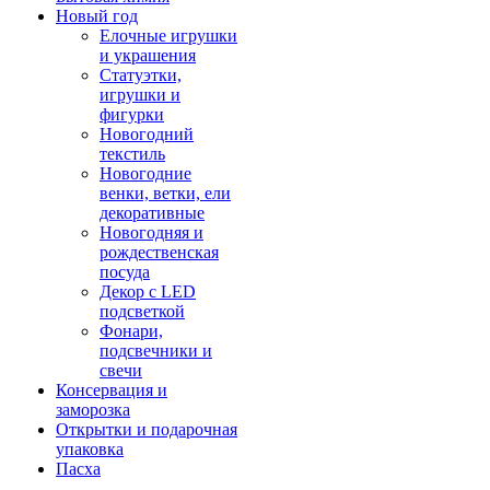
Новый год
Елочные игрушки
и украшения
Статуэтки,
игрушки и
фигурки
Новогодний
текстиль
Новогодние
венки, ветки, ели
декоративные
Новогодняя и
рождественская
посуда
Декор с LED
подсветкой
Фонари,
подсвечники и
свечи
Консервация и
заморозка
Открытки и подарочная
упаковка
Пасха