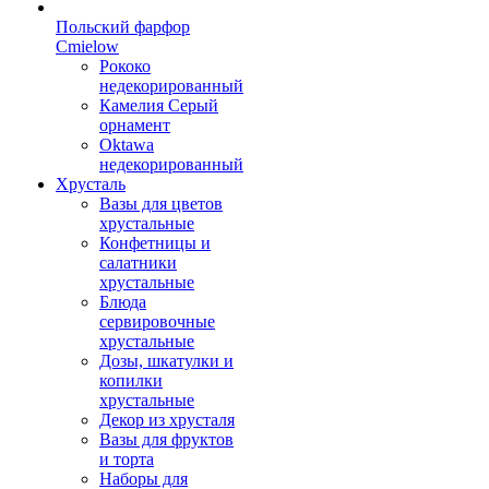
Польский фарфор
Сmielow
Рококо
недекорированный
Камелия Серый
орнамент
Oktawa
недекорированный
Хрусталь
Вазы для цветов
хрустальные
Конфетницы и
салатники
хрустальные
Блюда
сервировочные
хрустальные
Дозы, шкатулки и
копилки
хрустальные
Декор из хрусталя
Вазы для фруктов
и торта
Наборы для