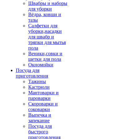
Швабры и наборы
для уборки
Вёдра, ковши и
тазы
Салфетки для
уборки,насадки
для швабр и
тряпки для мытья
пола
Веники,совки и
щетки для пола
Окномойки
Посуда для
приготовления
Тажины
Кастрюли
Мантоварки и
пароварки
Скороварки и
соковарки
Выпечка и
запекание
Посуда для
быстрого
приготовления