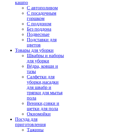
кашпо
С автополивом
С посадочным
горшком
С поддоном
Без поддона
Подвесные
Подставки для
цветов
Товары для уборки
Швабры и наборы
для уборки
Вёдра, ковши и
тазы
Салфетки для
уборки,насадки
для швабр и
тряпки для мытья
пола
Веники,совки и
щетки для пола
Окномойки
Посуда для
приготовления
Тажины