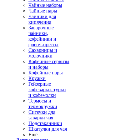
Чайные наборы
Чайные пары
Чайники для
кипячения
Заварочные
чайники,
кофейники и
френч-прессы
Сахарницы и
молочники
Кофейные сервизы
и наборы
Кофейные пары
Кружки
Гейзерные
кофеварки, турки
и кофемолки
Термосы и
термокружки
Ситечки для
заварки чая
Подстаканники
Шкатулки для чая
Ещё