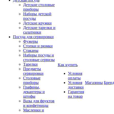
Детская посуда
Детские столовые
приборы
Наборы детской
посуды
Детские кружки
Детские тарелки и
салатники
Посуда для сервировки
Фужеры
Стопки и рюмки
Стаканы
Наборы посуды и
столовые сервизы
Тарелки
Как купить
Предметы
сервировки
Условия
Столовые
оплаты
приборы
Условия
Магазины
Брен
Графины,
доставки
декантеры и
Гарантия
штофы
на товар
Вазы для фруктов
и конфетницы
Масленки и