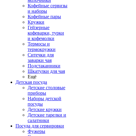
молочники
Кофейные сервизы
и наборы
Кофейные пары
Кружки
Гейзерные
кофеварки, турки
и кофемолки
Термосы и
термокружки
Ситечки для
заварки чая
Подстаканники
Шкатулки для чая
Ещё
Детская посуда
Детские столовые
приборы
Наборы детской
посуды
Детские кружки
Детские тарелки и
салатники
Посуда для сервировки
Фужеры