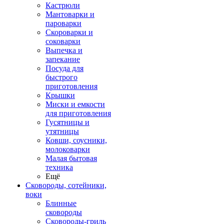
Кастрюли
Мантоварки и
пароварки
Скороварки и
соковарки
Выпечка и
запекание
Посуда для
быстрого
приготовления
Крышки
Миски и емкости
для приготовления
Гусятницы и
утятницы
Ковши, соусники,
молоковарки
Малая бытовая
техника
Ещё
Сковороды, сотейники,
воки
Блинные
сковороды
Сковороды-гриль