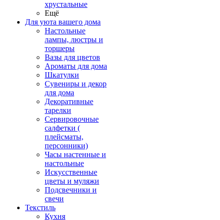
хрустальные
Ещё
Для уюта вашего дома
Настольные
лампы, люстры и
торшеры
Вазы для цветов
Ароматы для дома
Шкатулки
Сувениры и декор
для дома
Декоративные
тарелки
Сервировочные
салфетки (
плейсматы,
персонники)
Часы настенные и
настольные
Искусственные
цветы и муляжи
Подсвечники и
свечи
Текстиль
Кухня