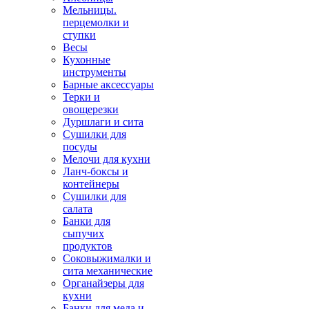
Мельницы.
перцемолки и
ступки
Весы
Кухонные
инструменты
Барные аксессуары
Терки и
овощерезки
Дуршлаги и сита
Сушилки для
посуды
Мелочи для кухни
Ланч-боксы и
контейнеры
Сушилки для
салата
Банки для
сыпучих
продуктов
Соковыжималки и
сита механические
Органайзеры для
кухни
Банки для меда и