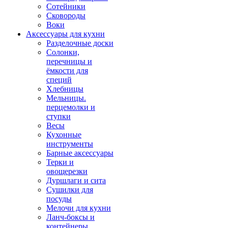
Сотейники
Сковороды
Воки
Аксессуары для кухни
Разделочные доски
Солонки,
перечницы и
ёмкости для
специй
Хлебницы
Мельницы.
перцемолки и
ступки
Весы
Кухонные
инструменты
Барные аксессуары
Терки и
овощерезки
Дуршлаги и сита
Сушилки для
посуды
Мелочи для кухни
Ланч-боксы и
контейнеры