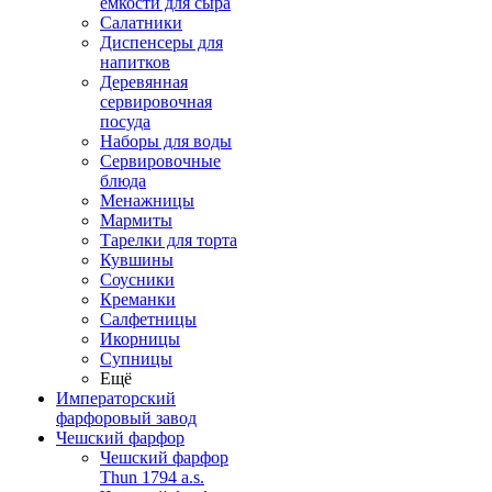
емкости для сыра
Салатники
Диспенсеры для
напитков
Деревянная
сервировочная
посуда
Наборы для воды
Сервировочные
блюда
Менажницы
Мармиты
Тарелки для торта
Кувшины
Соусники
Креманки
Салфетницы
Икорницы
Супницы
Ещё
Императорский
фарфоровый завод
Чешский фарфор
Чешский фарфор
Thun 1794 a.s.