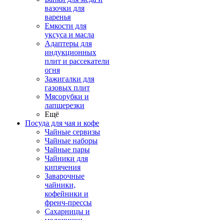
вазочки для
варенья
Емкости для
уксуса и масла
Адаптеры для
индукционных
плит и рассекатели
огня
Зажигалки для
газовых плит
Мясорубки и
лапшерезки
Ещё
Посуда для чая и кофе
Чайные сервизы
Чайные наборы
Чайные пары
Чайники для
кипячения
Заварочные
чайники,
кофейники и
френч-прессы
Сахарницы и