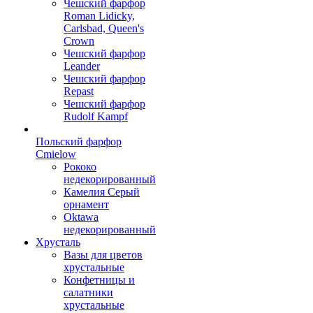
Чешский фарфор
Roman Lidicky,
Carlsbad, Queen's
Crown
Чешский фарфор
Leander
Чешский фарфор
Repast
Чешский фарфор
Rudolf Kampf
Польский фарфор
Сmielow
Рококо
недекорированный
Камелия Серый
орнамент
Oktawa
недекорированный
Хрусталь
Вазы для цветов
хрустальные
Конфетницы и
салатники
хрустальные