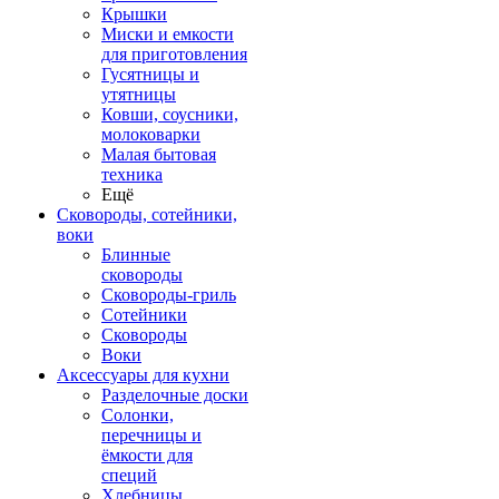
Крышки
Миски и емкости
для приготовления
Гусятницы и
утятницы
Ковши, соусники,
молоковарки
Малая бытовая
техника
Ещё
Сковороды, сотейники,
воки
Блинные
сковороды
Сковороды-гриль
Сотейники
Сковороды
Воки
Аксессуары для кухни
Разделочные доски
Солонки,
перечницы и
ёмкости для
специй
Хлебницы