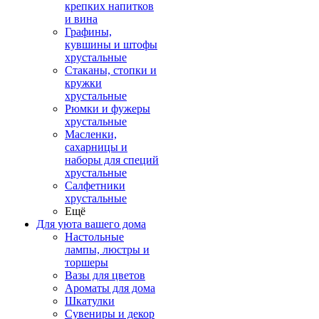
крепких напитков
и вина
Графины,
кувшины и штофы
хрустальные
Стаканы, стопки и
кружки
хрустальные
Рюмки и фужеры
хрустальные
Масленки,
сахарницы и
наборы для специй
хрустальные
Салфетники
хрустальные
Ещё
Для уюта вашего дома
Настольные
лампы, люстры и
торшеры
Вазы для цветов
Ароматы для дома
Шкатулки
Сувениры и декор