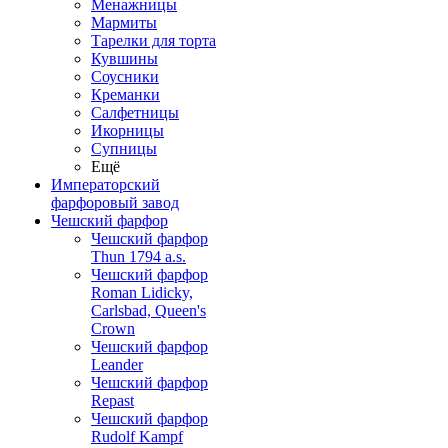
Менажницы
Мармиты
Тарелки для торта
Кувшины
Соусники
Креманки
Салфетницы
Икорницы
Супницы
Ещё
Императорский
фарфоровый завод
Чешский фарфор
Чешский фарфор
Thun 1794 a.s.
Чешский фарфор
Roman Lidicky,
Carlsbad, Queen's
Crown
Чешский фарфор
Leander
Чешский фарфор
Repast
Чешский фарфор
Rudolf Kampf