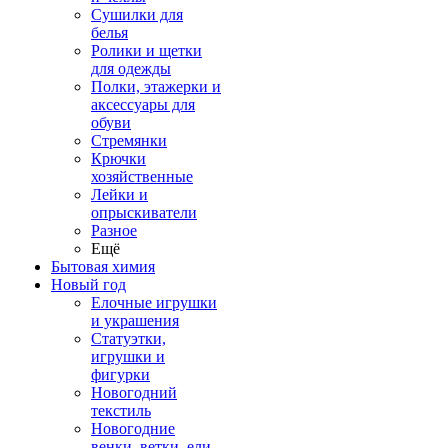
Сушилки для
белья
Ролики и щетки
для одежды
Полки, этажерки и
аксессуары для
обуви
Стремянки
Крючки
хозяйственные
Лейки и
опрыскиватели
Разное
Ещё
Бытовая химия
Новый год
Елочные игрушки
и украшения
Статуэтки,
игрушки и
фигурки
Новогодний
текстиль
Новогодние
венки, ветки, ели