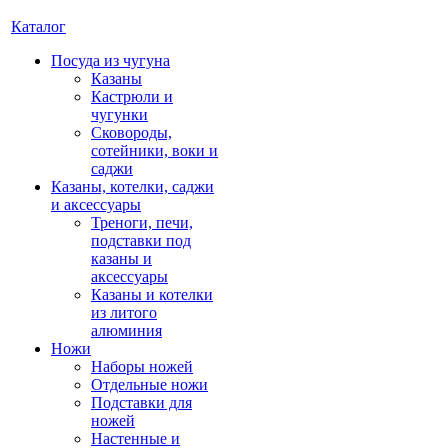
Каталог
Посуда из чугуна
Казаны
Кастрюли и
чугунки
Сковороды,
сотейники, воки и
саджи
Казаны, котелки, саджи
и аксессуары
Треноги, печи,
подставки под
казаны и
аксессуары
Казаны и котелки
из литого
алюминия
Ножи
Наборы ножей
Отдельные ножи
Подставки для
ножей
Настенные и