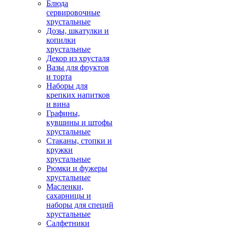
Блюда
сервировочные
хрустальные
Дозы, шкатулки и
копилки
хрустальные
Декор из хрусталя
Вазы для фруктов
и торта
Наборы для
крепких напитков
и вина
Графины,
кувшины и штофы
хрустальные
Стаканы, стопки и
кружки
хрустальные
Рюмки и фужеры
хрустальные
Масленки,
сахарницы и
наборы для специй
хрустальные
Салфетники